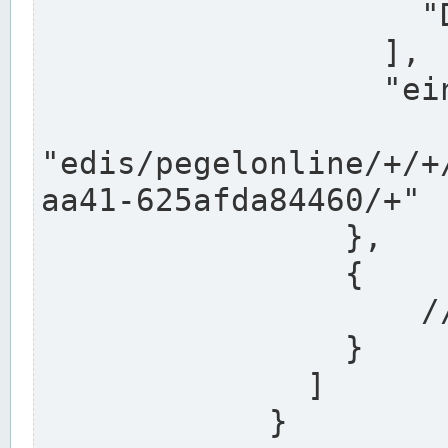
                    "DEK"

                  ],

                  "einzugsgebiet": "Ems",

                  
"edis/pegelonline/+/+
aa41-625afda84460/+"

                },

                {

                    // Weitere Stationen

                }

              ]

            }
