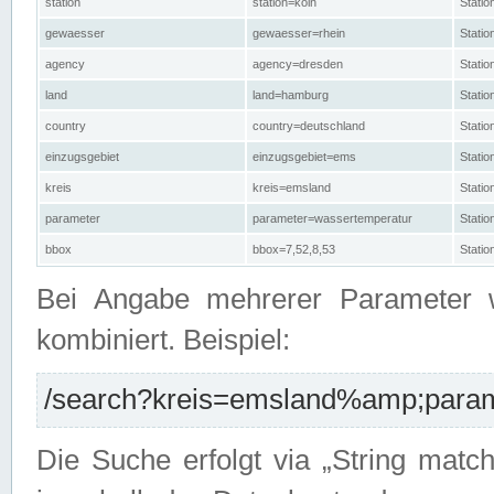
station
station=köln
Stati
gewaesser
gewaesser=rhein
Stati
agency
agency=dresden
Stati
land
land=hamburg
Stati
country
country=deutschland
Statio
einzugsgebiet
einzugsgebiet=ems
Stati
kreis
kreis=emsland
Stati
parameter
parameter=wassertemperatur
Stati
bbox
bbox=7,52,8,53
Statio
Bei Angabe mehrerer Parameter 
kombiniert. Beispiel:
/search?kreis=emsland%amp;parame
Die Suche erfolgt via „String matc