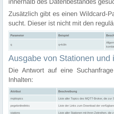
innerhalb des Datenbestandes gesuc
Zusätzlich gibt es einen Wildcard-P
sucht. Dieser ist nicht mit den reg
Parameter
Beispiel
Besch
Allgem
q
q=köln
kombin
Ausgabe von Stationen und i
Die Antwort auf eine Suchanfrag
Inhalten:
Attribut
Beschreibung
mqtttopics
Liste aller Topics des MQTT-Broker, die zur
pegelonlinelinks
Liste der Links zum Download der verfügba
stations
Liste aller Stationen mit ihren Zeitreihen, di