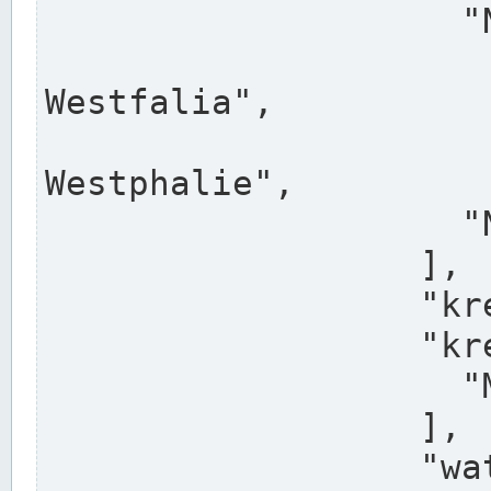
                    "North Rhine-Westphalia",

                    "Nadreni
Westfalia",

                    "Rhéna
Westphalie",

                    "Noordrijn-Westfalen"

                  ],

                  "kreis": "Münster",

                  "kreis_alternatives": [

                    "Munster"

                  ],

                  "water_alternatives": [
