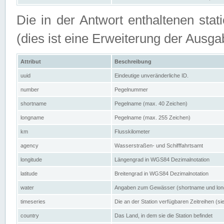
Die in der Antwort enthaltenen stat
(dies ist eine Erweiterung der Au
Attribut
Beschreibung
uuid
Eindeutige unveränderliche ID.
number
Pegelnummer
shortname
Pegelname (max. 40 Zeichen)
longname
Pegelname (max. 255 Zeichen)
km
Flusskilometer
agency
Wasserstraßen- und Schifffahrtsamt
longitude
Längengrad in WGS84 Dezimalnotation
latitude
Breitengrad in WGS84 Dezimalnotation
water
Angaben zum Gewässer (shortname und lo
timeseries
Die an der Station verfügbaren Zeitreihen (si
country
Das Land, in dem sie die Station befindet