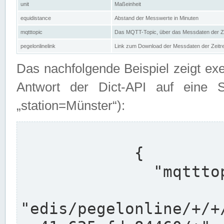
unit
Maßeinheit
equidistance
Abstand der Messwerte in Minuten
mqtttopic
Das MQTT-Topic, über das Messdaten der Ze
pegelonlinelink
Link zum Download der Messdaten der Zeit
Das nachfolgende Beispiel zeigt ex
Antwort der Dict-API auf eine 
„station=Münster“):
            {

              "mqtttopics": [

"edis/pegelonline/+/+