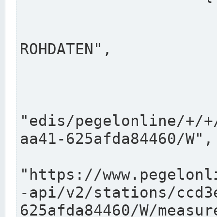
                      "shortname": "W"
                      "longname": "WASSER
ROHDATEN",

                      "unit": "m+NN",
                      "equidistance": 1
                    
"edis/pegelonline/+/+
aa41-625afda84460/W",

                      "pegel
"https://www.pegelonl
-api/v2/stations/ccd3
625afda84460/W/measure