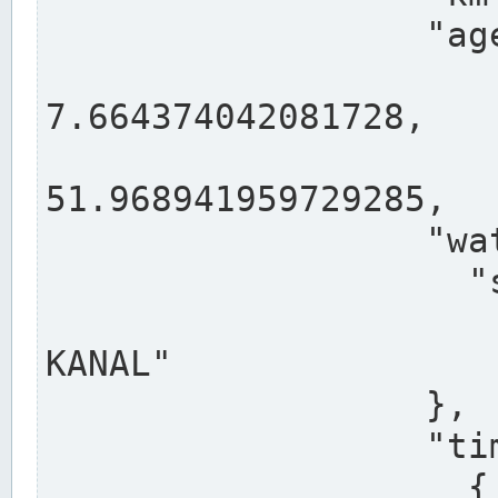
                  "agency": "RHEINE",

                  
7.664374042081728,

                 
51.968941959729285,

                  "water": {

                    "shortname": "DEK",

                    "longname": "DORTMUND-E
KANAL"

                  },

                  "timeseries": [

                    {
