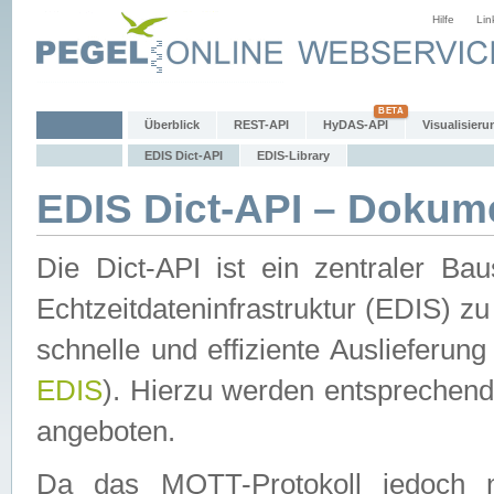
Hilfe
Lin
Überblick
REST-API
HyDAS-API
Visualisieru
EDIS Dict-API
EDIS-Library
EDIS Dict-API – Dokum
Die Dict-API ist ein zentraler 
Echtzeitdateninfrastruktur (EDIS) zu
schnelle und effiziente Auslieferun
EDIS
). Hierzu werden entspreche
angeboten.
Da das MQTT-Protokoll jedoch n