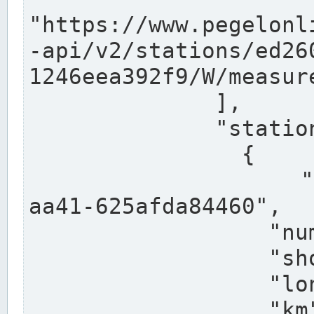
"https://www.pegelonl
-api/v2/stations/ed26
1246eea392f9/W/measure
              ],

              "stations": [

                {

                  "uuid": "ccd3e8f1-39e9-4e09-
aa41-625afda84460",

                  "number": "27800040",

                  "shortname": "MÜNSTER OW",

                  "longname": "MÜNSTER OW",

                  "km": 70.315,
