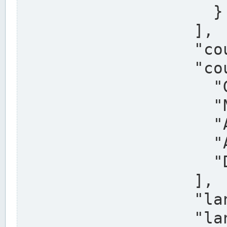
                    }

                  ],

                  "country": "Deutschland",

                  "country_alternatives": [

                    "Germany",

                    "Niemcy",

                    "Alemaña",

                    "Allemagne",

                    "Duitsland"

                  ],

                  "land": "Nordrhein-Westfalen",

                  "land_alternatives": [
