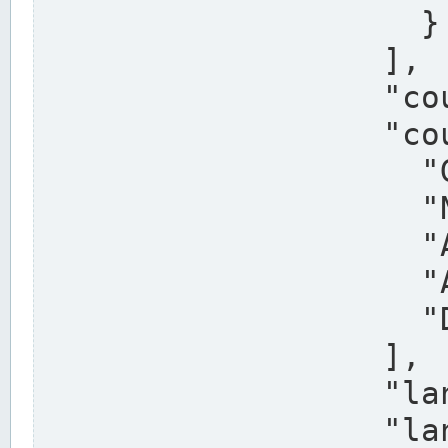
                    }

                  ],

                  "country": "Deutschland",

                  "country_alternatives": [

                    "Germany",

                    "Niemcy",

                    "Alemaña",

                    "Allemagne",

                    "Duitsland"

                  ],

                  "land": "Nordrhein-Westfalen",

                  "land_alternatives": [
