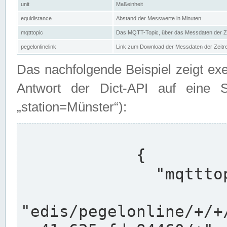
unit
Maßeinheit
equidistance
Abstand der Messwerte in Minuten
mqtttopic
Das MQTT-Topic, über das Messdaten der Ze
pegelonlinelink
Link zum Download der Messdaten der Zeit
Das nachfolgende Beispiel zeigt ex
Antwort der Dict-API auf eine 
„station=Münster“):
            {

              "mqtttopics": [

"edis/pegelonline/+/+