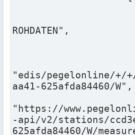
                      "shortname": "W"
                      "longname": "WASSER
ROHDATEN",

                      "unit": "m+NN",
                      "equidistance": 1
                    
"edis/pegelonline/+/+
aa41-625afda84460/W",

                      "pegel
"https://www.pegelonl
-api/v2/stations/ccd3
625afda84460/W/measure