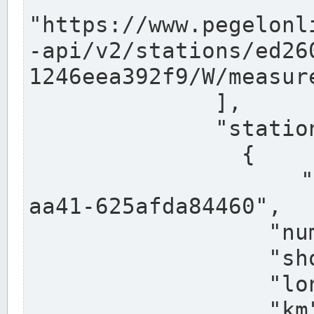
"https://www.pegelonl
-api/v2/stations/ed26
1246eea392f9/W/measure
              ],

              "stations": [

                {

                  "uuid": "ccd3e8f1-39e9-4e09-
aa41-625afda84460",

                  "number": "27800040",

                  "shortname": "MÜNSTER OW",

                  "longname": "MÜNSTER OW",

                  "km": 70.315,
