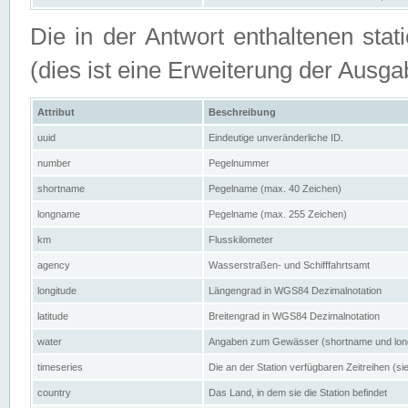
Die in der Antwort enthaltenen stat
(dies ist eine Erweiterung der Au
Attribut
Beschreibung
uuid
Eindeutige unveränderliche ID.
number
Pegelnummer
shortname
Pegelname (max. 40 Zeichen)
longname
Pegelname (max. 255 Zeichen)
km
Flusskilometer
agency
Wasserstraßen- und Schifffahrtsamt
longitude
Längengrad in WGS84 Dezimalnotation
latitude
Breitengrad in WGS84 Dezimalnotation
water
Angaben zum Gewässer (shortname und lo
timeseries
Die an der Station verfügbaren Zeitreihen (si
country
Das Land, in dem sie die Station befindet