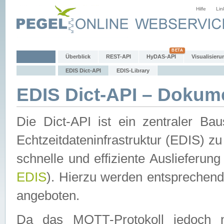
Hilfe
Lin
Überblick
REST-API
HyDAS-API
Visualisieru
EDIS Dict-API
EDIS-Library
EDIS Dict-API – Dokum
Die Dict-API ist ein zentraler 
Echtzeitdateninfrastruktur (EDIS) zu
schnelle und effiziente Auslieferun
EDIS
). Hierzu werden entspreche
angeboten.
Da das MQTT-Protokoll jedoch n