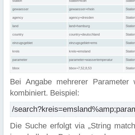
station
station=köln
Stati
gewaesser
gewaesser=rhein
Stati
agency
agency=dresden
Stati
land
land=hamburg
Stati
country
country=deutschland
Statio
einzugsgebiet
einzugsgebiet=ems
Stati
kreis
kreis=emsland
Stati
parameter
parameter=wassertemperatur
Stati
bbox
bbox=7,52,8,53
Statio
Bei Angabe mehrerer Parameter 
kombiniert. Beispiel:
/search?kreis=emsland%amp;parame
Die Suche erfolgt via „String matc