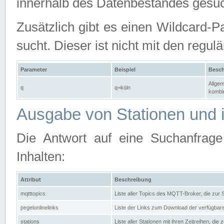
innerhalb des Datenbestandes gesuc
Zusätzlich gibt es einen Wildcard-P
sucht. Dieser ist nicht mit den reg
Parameter
Beispiel
Besch
Allgem
q
q=köln
kombin
Ausgabe von Stationen und i
Die Antwort auf eine Suchanfrag
Inhalten:
Attribut
Beschreibung
mqtttopics
Liste aller Topics des MQTT-Broker, die zur
pegelonlinelinks
Liste der Links zum Download der verfügba
stations
Liste aller Stationen mit ihren Zeitreihen, di