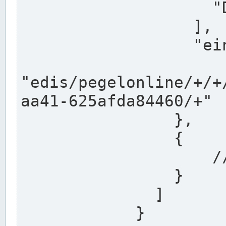
                    "DEK"

                  ],

                  "einzugsgebiet": "Ems",

                  
"edis/pegelonline/+/+
aa41-625afda84460/+"

                },

                {

                    // Weitere Stationen

                }

              ]

            }
