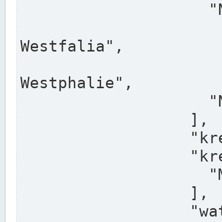
                    "North Rhine-Westphalia",

                    "Nadreni
Westfalia",

                    "Rhéna
Westphalie",

                    "Noordrijn-Westfalen"

                  ],

                  "kreis": "Münster",

                  "kreis_alternatives": [

                    "Munster"

                  ],

                  "water_alternatives": [
