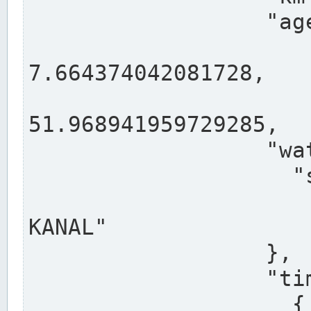
                  "agency": "RHEINE",

                  
7.664374042081728,

                 
51.968941959729285,

                  "water": {

                    "shortname": "DEK",

                    "longname": "DORTMUND-E
KANAL"

                  },

                  "timeseries": [

                    {
