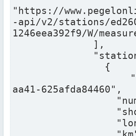
"https://www.pegelonl
-api/v2/stations/ed26
1246eea392f9/W/measure
              ],

              "stations": [

                {

                  "uuid": "ccd3e8f1-39e9-4e09-
aa41-625afda84460",

                  "number": "27800040",

                  "shortname": "MÜNSTER OW",

                  "longname": "MÜNSTER OW",

                  "km": 70.315,
