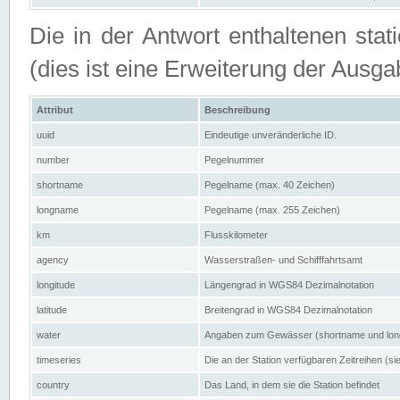
Die in der Antwort enthaltenen stat
(dies ist eine Erweiterung der Au
Attribut
Beschreibung
uuid
Eindeutige unveränderliche ID.
number
Pegelnummer
shortname
Pegelname (max. 40 Zeichen)
longname
Pegelname (max. 255 Zeichen)
km
Flusskilometer
agency
Wasserstraßen- und Schifffahrtsamt
longitude
Längengrad in WGS84 Dezimalnotation
latitude
Breitengrad in WGS84 Dezimalnotation
water
Angaben zum Gewässer (shortname und lo
timeseries
Die an der Station verfügbaren Zeitreihen (si
country
Das Land, in dem sie die Station befindet