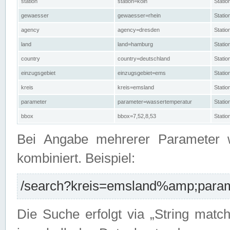
station
station=köln
Stati
gewaesser
gewaesser=rhein
Stati
agency
agency=dresden
Stati
land
land=hamburg
Stati
country
country=deutschland
Statio
einzugsgebiet
einzugsgebiet=ems
Stati
kreis
kreis=emsland
Stati
parameter
parameter=wassertemperatur
Stati
bbox
bbox=7,52,8,53
Statio
Bei Angabe mehrerer Parameter 
kombiniert. Beispiel:
/search?kreis=emsland%amp;parame
Die Suche erfolgt via „String matc