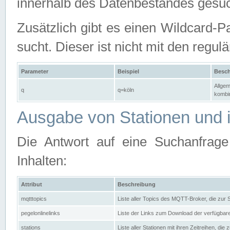
innerhalb des Datenbestandes gesuc
Zusätzlich gibt es einen Wildcard-P
sucht. Dieser ist nicht mit den reg
Parameter
Beispiel
Besch
Allgem
q
q=köln
kombin
Ausgabe von Stationen und i
Die Antwort auf eine Suchanfrag
Inhalten:
Attribut
Beschreibung
mqtttopics
Liste aller Topics des MQTT-Broker, die zur
pegelonlinelinks
Liste der Links zum Download der verfügba
stations
Liste aller Stationen mit ihren Zeitreihen, di