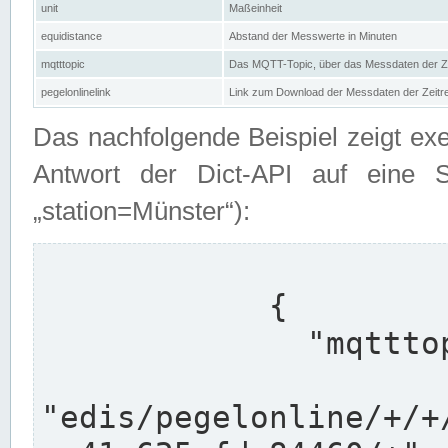
unit
Maßeinheit
equidistance
Abstand der Messwerte in Minuten
mqtttopic
Das MQTT-Topic, über das Messdaten der Ze
pegelonlinelink
Link zum Download der Messdaten der Zeit
Das nachfolgende Beispiel zeigt ex
Antwort der Dict-API auf eine 
„station=Münster“):
            {

              "mqtttopics": [

"edis/pegelonline/+/+