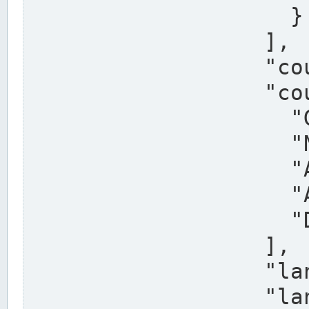
                    }

                  ],

                  "country": "Deutschland",

                  "country_alternatives": [

                    "Germany",

                    "Niemcy",

                    "Alemaña",

                    "Allemagne",

                    "Duitsland"

                  ],

                  "land": "Nordrhein-Westfalen",

                  "land_alternatives": [
