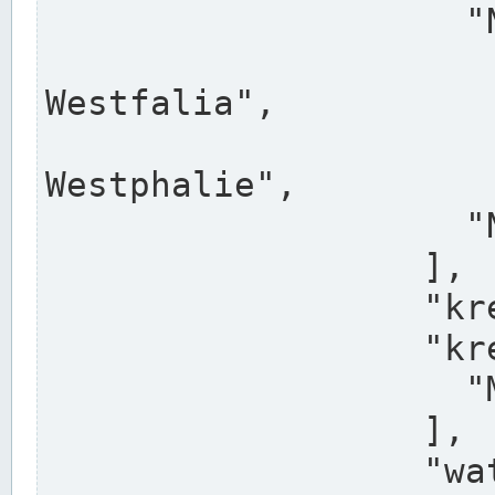
                    "North Rhine-Westphalia",

                    "Nadreni
Westfalia",

                    "Rhéna
Westphalie",

                    "Noordrijn-Westfalen"

                  ],

                  "kreis": "Münster",

                  "kreis_alternatives": [

                    "Munster"

                  ],

                  "water_alternatives": [
