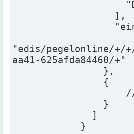
                    "DEK"

                  ],

                  "einzugsgebiet": "Ems",

                  
"edis/pegelonline/+/+
aa41-625afda84460/+"

                },

                {

                    // Weitere Stationen

                }

              ]

            }
