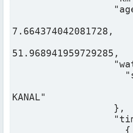
                  "agency": "RHEINE",

                  
7.664374042081728,

                 
51.968941959729285,

                  "water": {

                    "shortname": "DEK",

                    "longname": "DORTMUND-E
KANAL"

                  },

                  "timeseries": [

                    {
