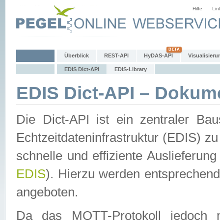
Hilfe
Lin
Überblick
REST-API
HyDAS-API
Visualisieru
EDIS Dict-API
EDIS-Library
EDIS Dict-API – Dokum
Die Dict-API ist ein zentraler 
Echtzeitdateninfrastruktur (EDIS) zu
schnelle und effiziente Auslieferun
EDIS
). Hierzu werden entspreche
angeboten.
Da das MQTT-Protokoll jedoch n