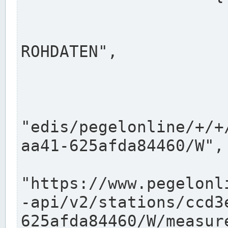
                      "shortname": "W"
                      "longname": "WASSER
ROHDATEN",

                      "unit": "m+NN",
                      "equidistance": 1
                    
"edis/pegelonline/+/+
aa41-625afda84460/W",

                      "pegel
"https://www.pegelonl
-api/v2/stations/ccd3
625afda84460/W/measure