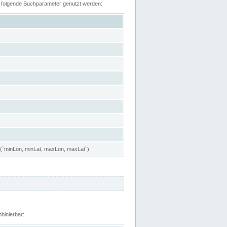
n folgende Suchparameter genutzt werden:
 (`minLon, minLat, maxLon, maxLat`)
binierbar: