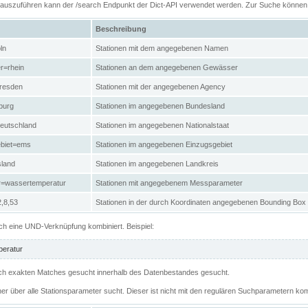
n auszuführen kann der /search Endpunkt der Dict-API verwendet werden. Zur Suche könne
Beschreibung
ln
Stationen mit dem angegebenen Namen
r=rhein
Stationen an dem angegebenen Gewässer
resden
Stationen mit der angegebenen Agency
burg
Stationen im angegebenen Bundesland
eutschland
Stationen im angegebenen Nationalstaat
ebiet=ems
Stationen im angegebenen Einzugsgebiet
sland
Stationen im angegebenen Landkreis
r=wassertemperatur
Stationen mit angegebenem Messparameter
,8,53
Stationen in der durch Koordinaten angegebenen Bounding Box
h eine UND-Verknüpfung kombiniert. Beispiel:
eratur
 nach exakten Matches gesucht innerhalb des Datenbestandes gesucht.
her über alle Stationsparameter sucht. Dieser ist nicht mit den regulären Suchparametern kom