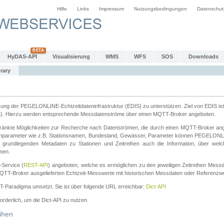
Hilfe
Links
Impressum
Nutzungsbedingungen
Datenschut
HyDAS-API
Visualisierung
WMS
WFS
SOS
Downloads
rary
tzung der PEGELONLINE-Echtzeitdateninfrastruktur (EDIS) zu unterstützen. Ziel von EDIS ist 
S
). Hierzu werden entsprechende Messdatenströme über einen MQTT-Broker angeboten.
änkte Möglichkeiten zur Recherche nach Datenströmen, die durch einen MQTT-Broker ange
chparameter wie z.B. Stationsnamen, Bundesland, Gewässer, Parameter können PEGELONL
n grundlegenden Metadaten zu Stationen und Zeitreihen auch die Information, über wel
nen.
Service (
REST-API
) angeboten, welche es ermöglichen zu den jeweiligen Zeitreihen Mess
QTT-Broker ausgelieferten Echtzeit-Messwerte mit historischen Messdaten oder Referenzwer
ST-Paradigma umsetzt. Sie ist über folgende URL erreichbar:
Dict-API
forderlich, um die Dict-API zu nutzen.
ihen