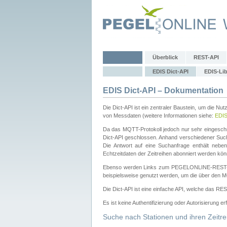
Überblick
REST-API
EDIS Dict-API
EDIS-Lib
EDIS Dict-API – Dokumentation
Die Dict-API ist ein zentraler Baustein, um die Nu
von Messdaten (weitere Informationen siehe:
EDI
Da das MQTT-Protokoll jedoch nur sehr eingeschr
Dict-API geschlossen. Anhand verschiedener Su
Die Antwort auf eine Suchanfrage enthält nebe
Echtzeitdaten der Zeitreihen abonniert werden kön
Ebenso werden Links zum PEGELONLINE-REST-
beispielsweise genutzt werden, um die über den M
Die Dict-API ist eine einfache API, welche das RE
Es ist keine Authentifizierung oder Autorisierung er
Suche nach Stationen und ihren Zeitre