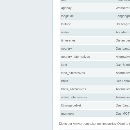
agency
Wasserstr
longitude
Längengra
latitude
Breitengr
water
Angaben 
timeseries
Die an der
country
Das Land, 
country_alternatives
Alternativ
land
Das Bundes
land_alternatives
Alternativ
kreis
Der Landkr
kreis_alternatives
Alternativ
water_alternatives
Alternati
Einzugsgebiet
Das Einzug
mqtttopic
Das MQTT-
Die in der Antwort enthaltenen timeseries-Objekt