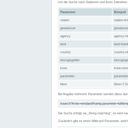
Um die Suche nach Stationen und ihren Zeitreihe
Parameter
Beispiel
station
station=kö
gewaesser
gewaesse
agency
agency=d
land
land=ham
country
country=d
einzugsgebiet
einzugsg
kreis
kreis=em
parameter
paramete
bbox
bbox=7,52
Bei Angabe mehrerer Parameter werden diese durc
/search?kreis=emsland%amp;parameter=lufttemp
Die Suche erfolgt via „String matching“, es wird
Zusätzlich gibt es einen Wildcard-Parameter, welc