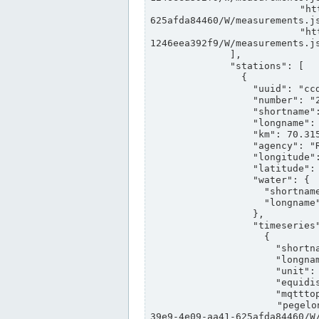
                "https://www.pegelonline.wsv.de/webservices/rest-api/v2/stations/ccd3e8f1-39e9-4e09-aa41-
625afda84460/W/measurements.js
                "https://www.pegelonline.wsv.de/webservices/rest-api/v2/stations/ed260406-bdd6-42ef-bf2a-
1246eea392f9/W/measurements.js
              ],

              "stations": [

                {

                  "uuid": "ccd3e8f1-39e9-4e09-aa41-625afda84460",

                  "number": "27800040",

                  "shortname": "MÜNSTER OW",

                  "longname": "MÜNSTER OW",

                  "km": 70.315,

                  "agency": "RHEINE",

                  "longitude": 7.664374042081728,

                  "latitude": 51.968941959729285,

                  "water": {

                    "shortname": "DEK",

                    "longname": "DORTMUND-EMS-KANAL"

                  },

                  "timeseries": [

                    {

                      "shortname": "W",

                      "longname": "WASSERSTAND ROHDATEN",

                      "unit": "m+NN",

                      "equidistance": 1,

                      "mqtttopic": "edis/pegelonline/+/+/+/+/ccd3e8f1-39e9-4e09-aa41-625afda84460/W",

                      "pegelonlinelink": "https://www.pegelonline.wsv.de/webservices/rest-api/v2/stations/ccd3e8f1-
39e9-4e09-aa41-625afda84460/W/