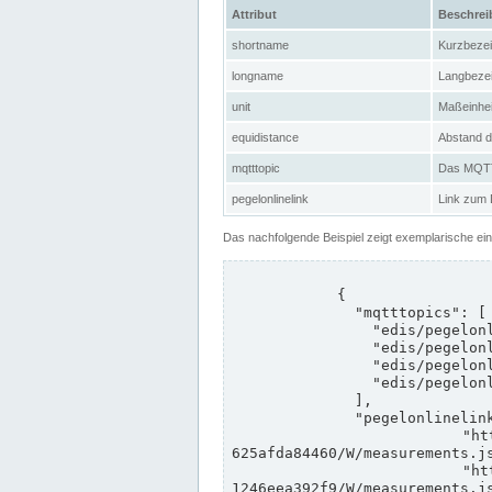
Attribut
Beschre
shortname
Kurzbeze
longname
Langbeze
unit
Maßeinhei
equidistance
Abstand d
mqtttopic
Das MQTT-
pegelonlinelink
Link zum
Das nachfolgende Beispiel zeigt exemplarische ei
            {

              "mqtttopics": [

                "edis/pegelonline/+/+/+/+/ccd3e8f1-39e9-4e09-aa41-625afda84460/+",

                "edis/pegelonline/+/+/+/+/ed260406-bdd6-42ef-bf2a-1246eea392f9/+",

                "edis/pegelonline/+/+/+/+/ccd3e8f1-39e9-4e09-aa41-625afda84460/+",

                "edis/pegelonline/+/+/+/+/ed260406-bdd6-42ef-bf2a-1246eea392f9/+"

              ],

              "pegelonlinelinks": [

                "https://www.pegelonline.wsv.de/webservices/rest-api/v2/stations/ccd3e8f1-39e9-4e09-aa41-
625afda84460/W/measurements.js
                "https://www.pegelonline.wsv.de/webservices/rest-api/v2/stations/ed260406-bdd6-42ef-bf2a-
1246eea392f9/W/measurements.js