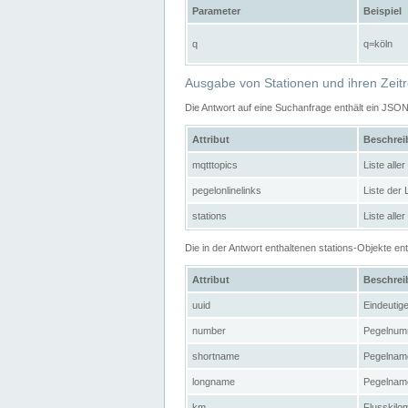
Parameter
Beispiel
q
q=köln
Ausgabe von Stationen und ihren Zeit
Die Antwort auf eine Suchanfrage enthält ein JSO
Attribut
Beschre
mqtttopics
Liste all
pegelonlinelinks
Liste der
stations
Liste alle
Die in der Antwort enthaltenen stations-Objekte 
Attribut
Beschre
uuid
Eindeutig
number
Pegelnum
shortname
Pegelname
longname
Pegelname
km
Flusskilo