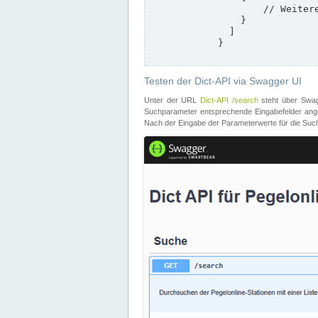
                    // Weitere Stationen

                }

              ]

            }

Testen der Dict-API via Swagger UI
Unter der URL
Dict-API /search
steht über Swagg
Suchparameter entsprechende Eingabefelder angeb
Nach der Eingabe der Parameterwerte für die Suche