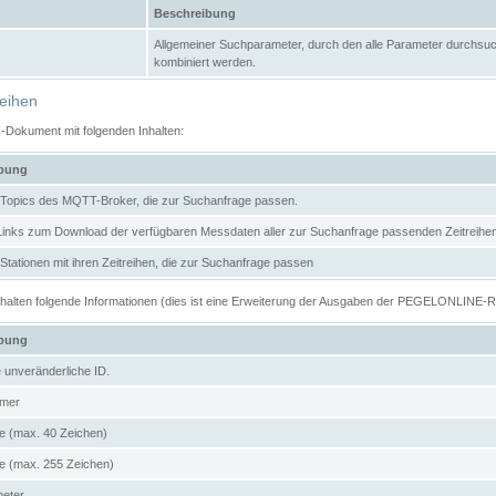
Beschreibung
Allgemeiner Suchparameter, durch den alle Parameter durchsuc
kombiniert werden.
reihen
N-Dokument mit folgenden Inhalten:
ibung
er Topics des MQTT-Broker, die zur Suchanfrage passen.
 Links zum Download der verfügbaren Messdaten aller zur Suchanfrage passenden Zeitrei
r Stationen mit ihren Zeitreihen, die zur Suchanfrage passen
enthalten folgende Informationen (dies ist eine Erweiterung der Ausgaben der PEGELONLINE-
ibung
e unveränderliche ID.
mer
 (max. 40 Zeichen)
 (max. 255 Zeichen)
meter