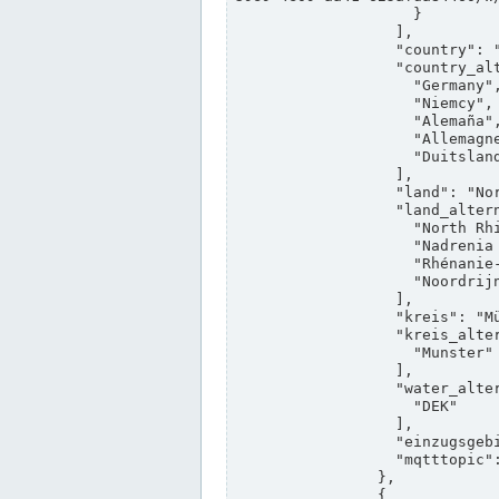
                    }

                  ],

                  "country": "Deutschland",

                  "country_alternatives": [

                    "Germany",

                    "Niemcy",

                    "Alemaña",

                    "Allemagne",

                    "Duitsland"

                  ],

                  "land": "Nordrhein-Westfalen",

                  "land_alternatives": [

                    "North Rhine-Westphalia",

                    "Nadrenia Północna-Westfalia",

                    "Rhénanie-du-Nord-Westphalie",

                    "Noordrijn-Westfalen"

                  ],

                  "kreis": "Münster",

                  "kreis_alternatives": [

                    "Munster"

                  ],

                  "water_alternatives": [

                    "DEK"

                  ],

                  "einzugsgebiet": "Ems",

                  "mqtttopic": "edis/pegelonline/+/+/+/+/ccd3e8f1-39e9-4e09-aa41-625afda84460/+"

                },

                {
