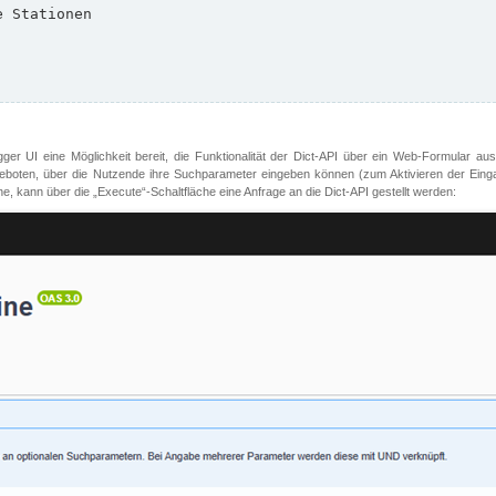
er UI eine Möglichkeit bereit, die Funktionalität der Dict-API über ein Web-Formular aus
oten, über die Nutzende ihre Suchparameter eingeben können (zum Aktivieren der Eingabefe
, kann über die „Execute“-Schaltfläche eine Anfrage an die Dict-API gestellt werden: