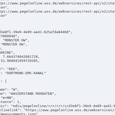
on",

on"

measurements.json"
