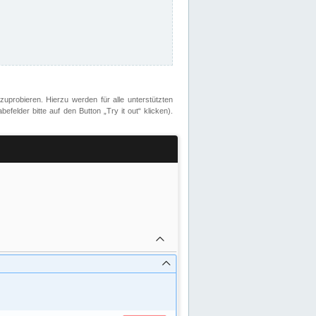
zuprobieren. Hierzu werden für alle unterstützten
lder bitte auf den Button „Try it out“ klicken).