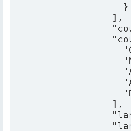
                    }

                  ],

                  "country": "Deutschland",

                  "country_alternatives": [

                    "Germany",

                    "Niemcy",

                    "Alemaña",

                    "Allemagne",

                    "Duitsland"

                  ],

                  "land": "Nordrhein-Westfalen",

                  "land_alternatives": [
