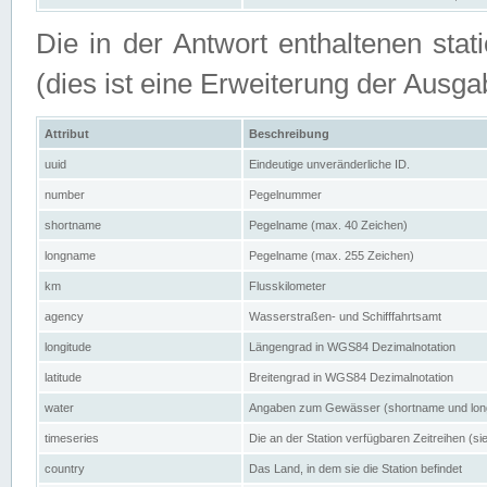
Die in der Antwort enthaltenen stat
(dies ist eine Erweiterung der Au
Attribut
Beschreibung
uuid
Eindeutige unveränderliche ID.
number
Pegelnummer
shortname
Pegelname (max. 40 Zeichen)
longname
Pegelname (max. 255 Zeichen)
km
Flusskilometer
agency
Wasserstraßen- und Schifffahrtsamt
longitude
Längengrad in WGS84 Dezimalnotation
latitude
Breitengrad in WGS84 Dezimalnotation
water
Angaben zum Gewässer (shortname und lo
timeseries
Die an der Station verfügbaren Zeitreihen (si
country
Das Land, in dem sie die Station befindet