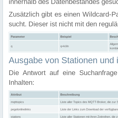
innerhalb des Datenbestandes gesuc
Zusätzlich gibt es einen Wildcard-P
sucht. Dieser ist nicht mit den reg
Parameter
Beispiel
Besch
Allgem
q
q=köln
kombin
Ausgabe von Stationen und i
Die Antwort auf eine Suchanfrag
Inhalten:
Attribut
Beschreibung
mqtttopics
Liste aller Topics des MQTT-Broker, die zur
pegelonlinelinks
Liste der Links zum Download der verfügba
stations
Liste aller Stationen mit ihren Zeitreihen, di