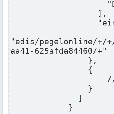
                    "DEK"

                  ],

                  "einzugsgebiet": "Ems",

                  
"edis/pegelonline/+/+
aa41-625afda84460/+"

                },

                {

                    // Weitere Stationen

                }

              ]

            }
