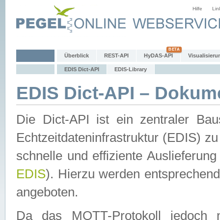
Hilfe
Lin
Überblick
REST-API
HyDAS-API
Visualisieru
EDIS Dict-API
EDIS-Library
EDIS Dict-API – Dokum
Die Dict-API ist ein zentraler 
Echtzeitdateninfrastruktur (EDIS) zu
schnelle und effiziente Auslieferun
EDIS
). Hierzu werden entspreche
angeboten.
Da das MQTT-Protokoll jedoch n