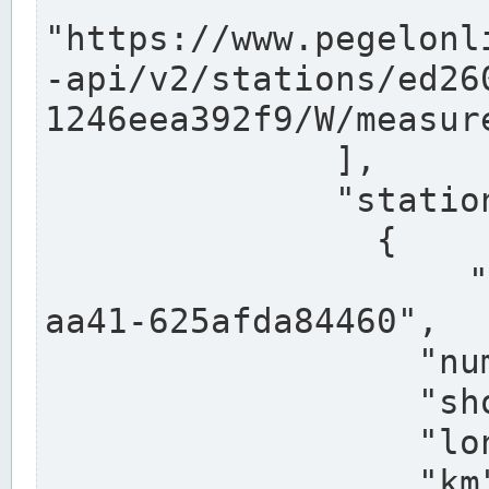
"https://www.pegelonl
-api/v2/stations/ed26
1246eea392f9/W/measure
              ],

              "stations": [

                {

                  "uuid": "ccd3e8f1-39e9-4e09-
aa41-625afda84460",

                  "number": "27800040",

                  "shortname": "MÜNSTER OW",

                  "longname": "MÜNSTER OW",

                  "km": 70.315,
