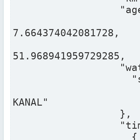
                  "agency": "RHEINE",

                  
7.664374042081728,

                 
51.968941959729285,

                  "water": {

                    "shortname": "DEK",

                    "longname": "DORTMUND-E
KANAL"

                  },

                  "timeseries": [

                    {
