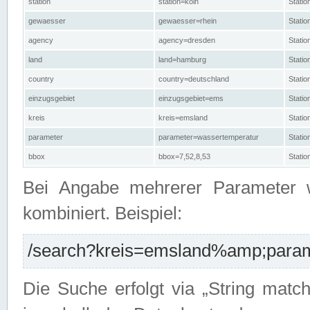
station
station=köln
Stati
gewaesser
gewaesser=rhein
Stati
agency
agency=dresden
Stati
land
land=hamburg
Stati
country
country=deutschland
Statio
einzugsgebiet
einzugsgebiet=ems
Stati
kreis
kreis=emsland
Stati
parameter
parameter=wassertemperatur
Stati
bbox
bbox=7,52,8,53
Statio
Bei Angabe mehrerer Parameter 
kombiniert. Beispiel:
/search?kreis=emsland%amp;parame
Die Suche erfolgt via „String matc