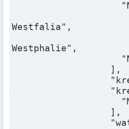
                    "North Rhine-Westphalia",

                    "Nadreni
Westfalia",

                    "Rhéna
Westphalie",

                    "Noordrijn-Westfalen"

                  ],

                  "kreis": "Münster",

                  "kreis_alternatives": [

                    "Munster"

                  ],

                  "water_alternatives": [
