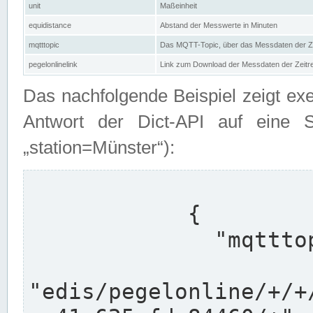
unit
Maßeinheit
equidistance
Abstand der Messwerte in Minuten
mqtttopic
Das MQTT-Topic, über das Messdaten der Ze
pegelonlinelink
Link zum Download der Messdaten der Zeit
Das nachfolgende Beispiel zeigt ex
Antwort der Dict-API auf eine 
„station=Münster“):
            {

              "mqtttopics": [

"edis/pegelonline/+/+