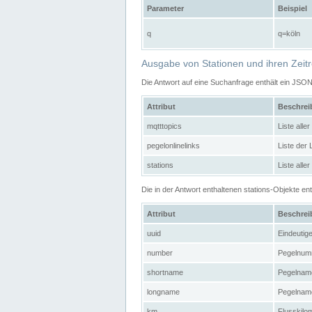
Parameter
Beispiel
q
q=köln
Ausgabe von Stationen und ihren Zeit
Die Antwort auf eine Suchanfrage enthält ein JSO
Attribut
Beschre
mqtttopics
Liste all
pegelonlinelinks
Liste der
stations
Liste alle
Die in der Antwort enthaltenen stations-Objekte 
Attribut
Beschre
uuid
Eindeutig
number
Pegelnum
shortname
Pegelname
longname
Pegelname
km
Flusskilo