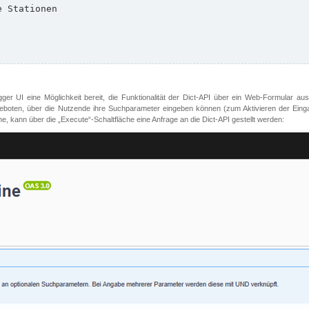
er UI eine Möglichkeit bereit, die Funktionalität der Dict-API über ein Web-Formular aus
oten, über die Nutzende ihre Suchparameter eingeben können (zum Aktivieren der Eingabefe
, kann über die „Execute“-Schaltfläche eine Anfrage an die Dict-API gestellt werden: