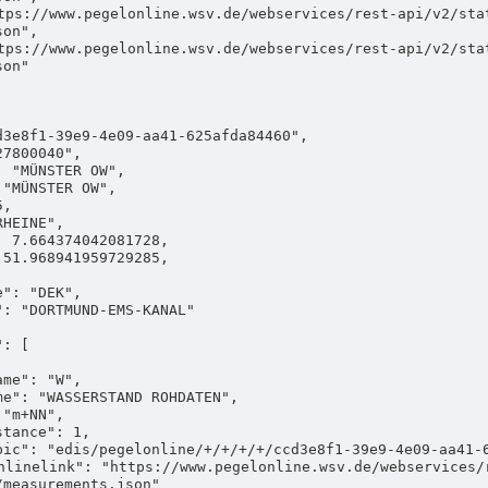
on",

on"

measurements.json"
