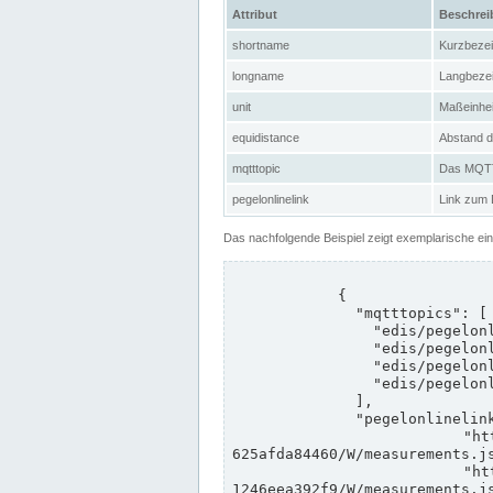
Attribut
Beschre
shortname
Kurzbeze
longname
Langbeze
unit
Maßeinhei
equidistance
Abstand d
mqtttopic
Das MQTT-
pegelonlinelink
Link zum
Das nachfolgende Beispiel zeigt exemplarische ei
            {

              "mqtttopics": [

                "edis/pegelonline/+/+/+/+/ccd3e8f1-39e9-4e09-aa41-625afda84460/+",

                "edis/pegelonline/+/+/+/+/ed260406-bdd6-42ef-bf2a-1246eea392f9/+",

                "edis/pegelonline/+/+/+/+/ccd3e8f1-39e9-4e09-aa41-625afda84460/+",

                "edis/pegelonline/+/+/+/+/ed260406-bdd6-42ef-bf2a-1246eea392f9/+"

              ],

              "pegelonlinelinks": [

                "https://www.pegelonline.wsv.de/webservices/rest-api/v2/stations/ccd3e8f1-39e9-4e09-aa41-
625afda84460/W/measurements.js
                "https://www.pegelonline.wsv.de/webservices/rest-api/v2/stations/ed260406-bdd6-42ef-bf2a-
1246eea392f9/W/measurements.js