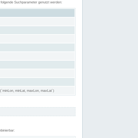
n folgende Suchparameter genutzt werden:
 (`minLon, minLat, maxLon, maxLat`)
binierbar: