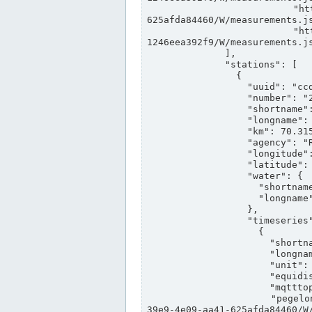
                "https://www.pegelonline.wsv.de/webservices/rest-api/v2/stations/ccd3e8f1-39e9-4e09-aa41-
625afda84460/W/measurements.js
                "https://www.pegelonline.wsv.de/webservices/rest-api/v2/stations/ed260406-bdd6-42ef-bf2a-
1246eea392f9/W/measurements.js
              ],

              "stations": [

                {

                  "uuid": "ccd3e8f1-39e9-4e09-aa41-625afda84460",

                  "number": "27800040",

                  "shortname": "MÜNSTER OW",

                  "longname": "MÜNSTER OW",

                  "km": 70.315,

                  "agency": "RHEINE",

                  "longitude": 7.664374042081728,

                  "latitude": 51.968941959729285,

                  "water": {

                    "shortname": "DEK",

                    "longname": "DORTMUND-EMS-KANAL"

                  },

                  "timeseries": [

                    {

                      "shortname": "W",

                      "longname": "WASSERSTAND ROHDATEN",

                      "unit": "m+NN",

                      "equidistance": 1,

                      "mqtttopic": "edis/pegelonline/+/+/+/+/ccd3e8f1-39e9-4e09-aa41-625afda84460/W",

                      "pegelonlinelink": "https://www.pegelonline.wsv.de/webservices/rest-api/v2/stations/ccd3e8f1-
39e9-4e09-aa41-625afda84460/W/