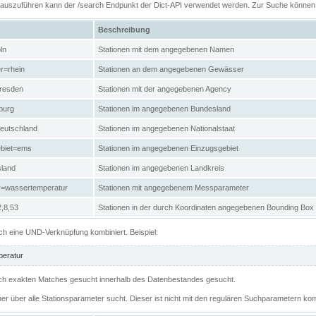
n auszuführen kann der /search Endpunkt der Dict-API verwendet werden. Zur Suche könne
Beschreibung
ln
Stationen mit dem angegebenen Namen
r=rhein
Stationen an dem angegebenen Gewässer
resden
Stationen mit der angegebenen Agency
burg
Stationen im angegebenen Bundesland
eutschland
Stationen im angegebenen Nationalstaat
ebiet=ems
Stationen im angegebenen Einzugsgebiet
sland
Stationen im angegebenen Landkreis
r=wassertemperatur
Stationen mit angegebenem Messparameter
,8,53
Stationen in der durch Koordinaten angegebenen Bounding Box
h eine UND-Verknüpfung kombiniert. Beispiel:
eratur
 nach exakten Matches gesucht innerhalb des Datenbestandes gesucht.
her über alle Stationsparameter sucht. Dieser ist nicht mit den regulären Suchparametern kom