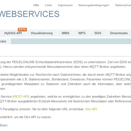
Hilfe
Links
Impressum
Nutzungsbedingungen
Datenschut
HyDAS-API
Visualisierung
WMS
WFS
SOS
Downloads
rary
tzung der PEGELONLINE-Echtzeitdateninfrastruktur (EDIS) zu unterstützen. Ziel von EDIS ist 
S
). Hierzu werden entsprechende Messdatenströme über einen MQTT-Broker angeboten.
änkte Möglichkeiten zur Recherche nach Datenströmen, die durch einen MQTT-Broker ange
chparameter wie z.B. Stationsnamen, Bundesland, Gewässer, Parameter können PEGELONL
n grundlegenden Metadaten zu Stationen und Zeitreihen auch die Information, über wel
nen.
Service (
REST-API
) angeboten, welche es ermöglichen zu den jeweiligen Zeitreihen Mess
QTT-Broker ausgelieferten Echtzeit-Messwerte mit historischen Messdaten oder Referenzwer
ST-Paradigma umsetzt. Sie ist über folgende URL erreichbar:
Dict-API
forderlich, um die Dict-API zu nutzen.
ihen