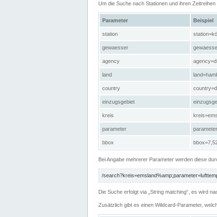
Um die Suche nach Stationen und ihren Zeitreihe
Parameter
Beispiel
station
station=kö
gewaesser
gewaesse
agency
agency=d
land
land=ham
country
country=d
einzugsgebiet
einzugsg
kreis
kreis=em
parameter
paramete
bbox
bbox=7,52
Bei Angabe mehrerer Parameter werden diese durc
/search?kreis=emsland%amp;parameter=lufttemp
Die Suche erfolgt via „String matching“, es wird
Zusätzlich gibt es einen Wildcard-Parameter, welc