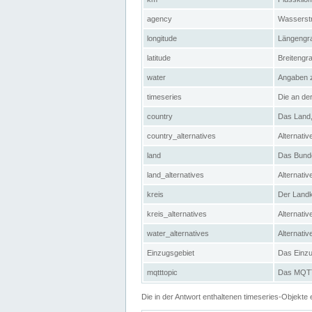
agency
Wasserstr
longitude
Längengra
latitude
Breitengr
water
Angaben 
timeseries
Die an der
country
Das Land, 
country_alternatives
Alternativ
land
Das Bundes
land_alternatives
Alternativ
kreis
Der Landkr
kreis_alternatives
Alternativ
water_alternatives
Alternati
Einzugsgebiet
Das Einzug
mqtttopic
Das MQTT-
Die in der Antwort enthaltenen timeseries-Objekt