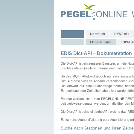
Überblick
REST-API
EDIS Dict-API
EDIS-Lib
EDIS Dict-API – Dokumentation
Die Dict-API ist ein zentraler Baustein, um die Nu
von Messdaten (weitere Informationen siehe:
EDI
Da das MQTT-Protokoll jedoch nur sehr eingeschr
Dict-API geschlossen. Anhand verschiedener Su
Die Antwort auf eine Suchanfrage enthält nebe
Echtzeitdaten der Zeitreihen abonniert werden kön
Ebenso werden Links zum PEGELONLINE-REST-
beispielsweise genutzt werden, um die über den M
Die Dict-API ist eine einfache API, welche das RE
Es ist keine Authentifizierung oder Autorisierung er
Suche nach Stationen und ihren Zeitre