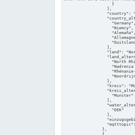
                    }

                  ],

                  "country": "Deutschland",

                  "country_alternatives": [

                    "Germany",

                    "Niemcy",

                    "Alemaña",

                    "Allemagne",

                    "Duitsland"

                  ],

                  "land": "Nordrhein-Westfalen",

                  "land_alternatives": [

                    "North Rhine-Westphalia",

                    "Nadrenia Północna-Westfalia",

                    "Rhénanie-du-Nord-Westphalie",

                    "Noordrijn-Westfalen"

                  ],

                  "kreis": "Münster",

                  "kreis_alternatives": [

                    "Munster"

                  ],

                  "water_alternatives": [

                    "DEK"

                  ],

                  "einzugsgebiet": "Ems",

                  "mqtttopic": "edis/pegelonline/+/+/+/+/ccd3e8f1-39e9-4e09-aa41-625afda84460/+"

                },

                {
