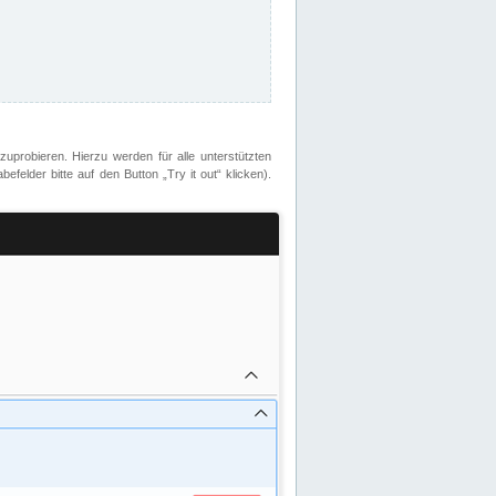
zuprobieren. Hierzu werden für alle unterstützten
lder bitte auf den Button „Try it out“ klicken).