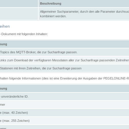
Beschreibung
Allgemeiner Suchparameter, durch den alle Parameter durchsuc
kombiniert werden.
reihen
N-Dokument mit folgenden Inhalten:
ibung
er Topics des MQTT-Broker, die zur Suchanfrage passen.
 Links zum Download der verfügbaren Messdaten aller zur Suchanfrage passenden Zeitrei
r Stationen mit ihren Zeitreihen, die zur Suchanfrage passen
enthalten folgende Informationen (dies ist eine Erweiterung der Ausgaben der PEGELONLINE-
ibung
e unveränderliche ID.
mer
 (max. 40 Zeichen)
 (max. 255 Zeichen)
meter