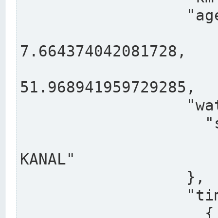
                  "agency": "RHEINE",

                  
7.664374042081728,

                 
51.968941959729285,

                  "water": {

                    "shortname": "DEK",

                    "longname": "DORTMUND-E
KANAL"

                  },

                  "timeseries": [

                    {
