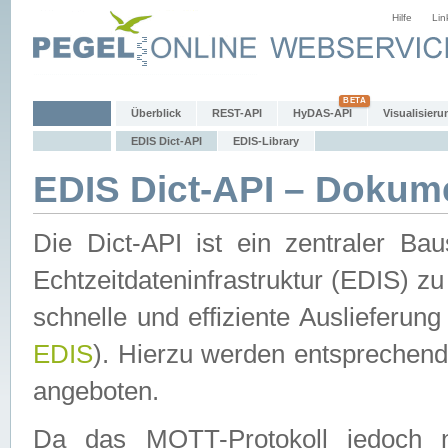
Hilfe
Lin
Überblick
REST-API
HyDAS-API
Visualisieru
EDIS Dict-API
EDIS-Library
EDIS Dict-API – Dokum
Die Dict-API ist ein zentraler 
Echtzeitdateninfrastruktur (EDIS) zu
schnelle und effiziente Auslieferun
EDIS
). Hierzu werden entspreche
angeboten.
Da das MQTT-Protokoll jedoch n