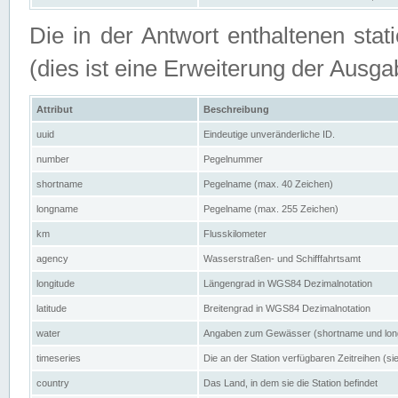
Die in der Antwort enthaltenen stat
(dies ist eine Erweiterung der Au
Attribut
Beschreibung
uuid
Eindeutige unveränderliche ID.
number
Pegelnummer
shortname
Pegelname (max. 40 Zeichen)
longname
Pegelname (max. 255 Zeichen)
km
Flusskilometer
agency
Wasserstraßen- und Schifffahrtsamt
longitude
Längengrad in WGS84 Dezimalnotation
latitude
Breitengrad in WGS84 Dezimalnotation
water
Angaben zum Gewässer (shortname und lo
timeseries
Die an der Station verfügbaren Zeitreihen (si
country
Das Land, in dem sie die Station befindet