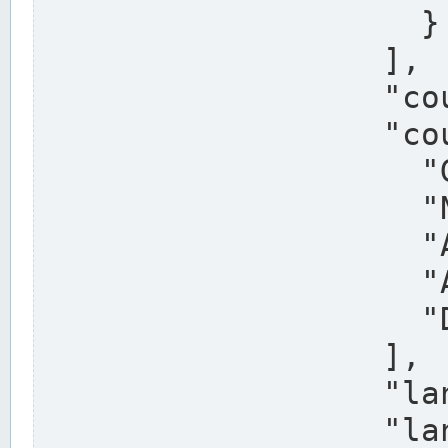
                    }

                  ],

                  "country": "Deutschland",

                  "country_alternatives": [

                    "Germany",

                    "Niemcy",

                    "Alemaña",

                    "Allemagne",

                    "Duitsland"

                  ],

                  "land": "Nordrhein-Westfalen",

                  "land_alternatives": [
