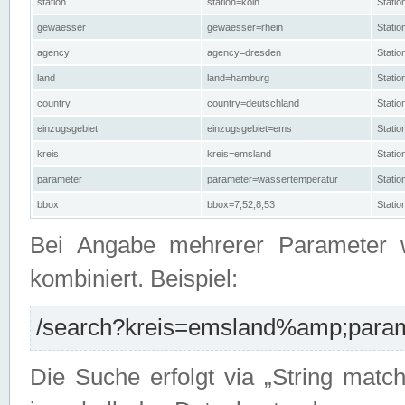
station
station=köln
Stati
gewaesser
gewaesser=rhein
Stati
agency
agency=dresden
Stati
land
land=hamburg
Stati
country
country=deutschland
Statio
einzugsgebiet
einzugsgebiet=ems
Stati
kreis
kreis=emsland
Stati
parameter
parameter=wassertemperatur
Stati
bbox
bbox=7,52,8,53
Statio
Bei Angabe mehrerer Parameter 
kombiniert. Beispiel:
/search?kreis=emsland%amp;parame
Die Suche erfolgt via „String matc