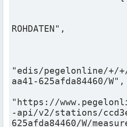
                      "shortname": "W"
                      "longname": "WASSER
ROHDATEN",

                      "unit": "m+NN",
                      "equidistance": 1
                    
"edis/pegelonline/+/+
aa41-625afda84460/W",

                      "pegel
"https://www.pegelonl
-api/v2/stations/ccd3
625afda84460/W/measure