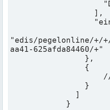
                    "DEK"

                  ],

                  "einzugsgebiet": "Ems",

                  
"edis/pegelonline/+/+
aa41-625afda84460/+"

                },

                {

                    // Weitere Stationen

                }

              ]

            }
