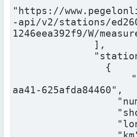
"https://www.pegelonl
-api/v2/stations/ed26
1246eea392f9/W/measure
              ],

              "stations": [

                {

                  "uuid": "ccd3e8f1-39e9-4e09-
aa41-625afda84460",

                  "number": "27800040",

                  "shortname": "MÜNSTER OW",

                  "longname": "MÜNSTER OW",

                  "km": 70.315,
