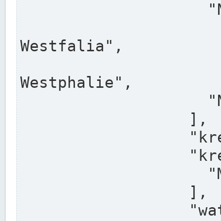
                    "North Rhine-Westphalia",

                    "Nadreni
Westfalia",

                    "Rhéna
Westphalie",

                    "Noordrijn-Westfalen"

                  ],

                  "kreis": "Münster",

                  "kreis_alternatives": [

                    "Munster"

                  ],

                  "water_alternatives": [
