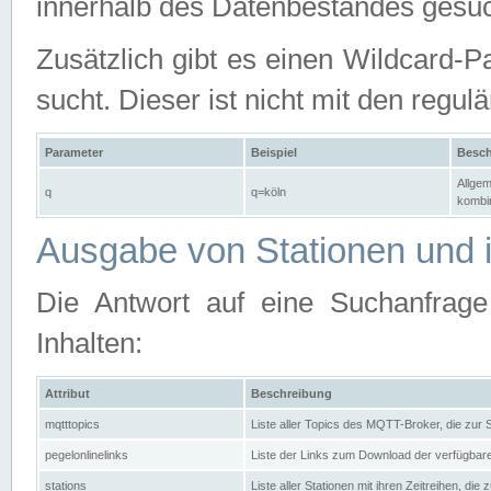
innerhalb des Datenbestandes gesuc
Zusätzlich gibt es einen Wildcard-P
sucht. Dieser ist nicht mit den reg
Parameter
Beispiel
Besch
Allgem
q
q=köln
kombin
Ausgabe von Stationen und i
Die Antwort auf eine Suchanfrag
Inhalten:
Attribut
Beschreibung
mqtttopics
Liste aller Topics des MQTT-Broker, die zur
pegelonlinelinks
Liste der Links zum Download der verfügba
stations
Liste aller Stationen mit ihren Zeitreihen, di