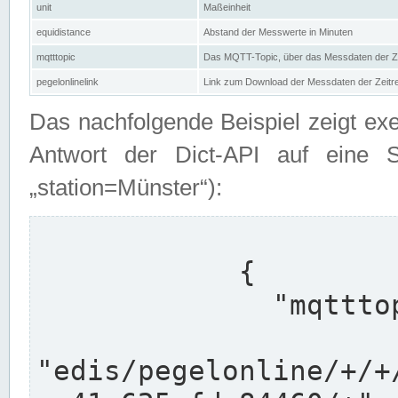
unit
Maßeinheit
equidistance
Abstand der Messwerte in Minuten
mqtttopic
Das MQTT-Topic, über das Messdaten der Ze
pegelonlinelink
Link zum Download der Messdaten der Zeit
Das nachfolgende Beispiel zeigt ex
Antwort der Dict-API auf eine 
„station=Münster“):
            {

              "mqtttopics": [

"edis/pegelonline/+/+