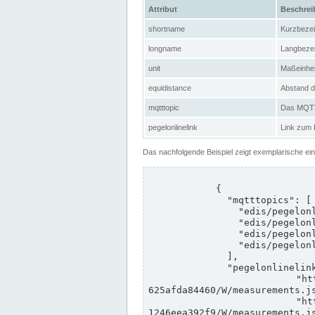
Attribut
Beschre
shortname
Kurzbeze
longname
Langbeze
unit
Maßeinhei
equidistance
Abstand d
mqtttopic
Das MQTT-
pegelonlinelink
Link zum
Das nachfolgende Beispiel zeigt exemplarische ei
            {

              "mqtttopics": [

                "edis/pegelonline/+/+/+/+/ccd3e8f1-39e9-4e09-aa41-625afda84460/+",

                "edis/pegelonline/+/+/+/+/ed260406-bdd6-42ef-bf2a-1246eea392f9/+",

                "edis/pegelonline/+/+/+/+/ccd3e8f1-39e9-4e09-aa41-625afda84460/+",

                "edis/pegelonline/+/+/+/+/ed260406-bdd6-42ef-bf2a-1246eea392f9/+"

              ],

              "pegelonlinelinks": [

                "https://www.pegelonline.wsv.de/webservices/rest-api/v2/stations/ccd3e8f1-39e9-4e09-aa41-
625afda84460/W/measurements.js
                "https://www.pegelonline.wsv.de/webservices/rest-api/v2/stations/ed260406-bdd6-42ef-bf2a-
1246eea392f9/W/measurements.js