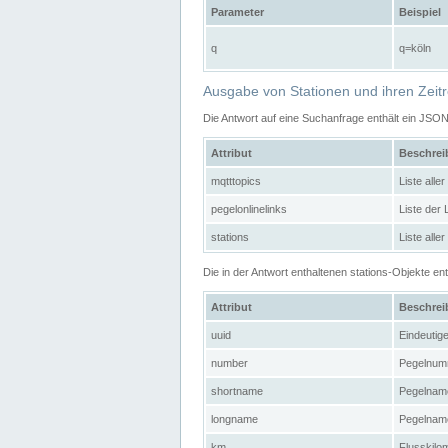
Parameter
Beispiel
q
q=köln
Ausgabe von Stationen und ihren Zeit
Die Antwort auf eine Suchanfrage enthält ein JSO
Attribut
Beschre
mqtttopics
Liste all
pegelonlinelinks
Liste der
stations
Liste alle
Die in der Antwort enthaltenen stations-Objekte 
Attribut
Beschre
uuid
Eindeutig
number
Pegelnum
shortname
Pegelname
longname
Pegelname
km
Flusskilo