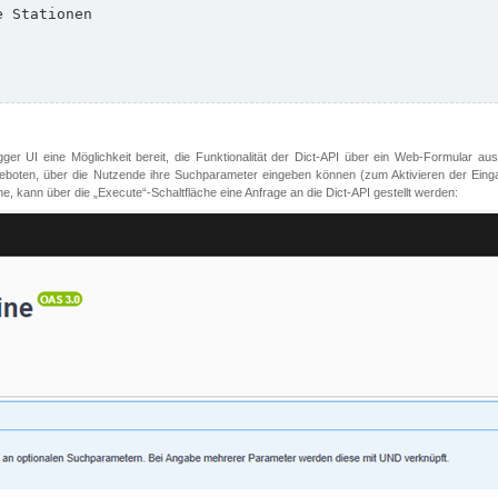
er UI eine Möglichkeit bereit, die Funktionalität der Dict-API über ein Web-Formular aus
oten, über die Nutzende ihre Suchparameter eingeben können (zum Aktivieren der Eingabefe
, kann über die „Execute“-Schaltfläche eine Anfrage an die Dict-API gestellt werden: