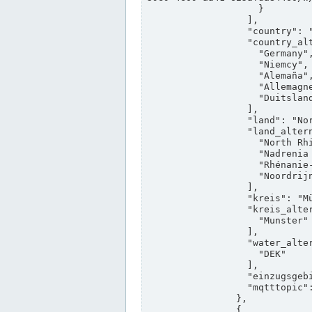
                    }

                  ],

                  "country": "Deutschland",

                  "country_alternatives": [

                    "Germany",

                    "Niemcy",

                    "Alemaña",

                    "Allemagne",

                    "Duitsland"

                  ],

                  "land": "Nordrhein-Westfalen",

                  "land_alternatives": [

                    "North Rhine-Westphalia",

                    "Nadrenia Północna-Westfalia",

                    "Rhénanie-du-Nord-Westphalie",

                    "Noordrijn-Westfalen"

                  ],

                  "kreis": "Münster",

                  "kreis_alternatives": [

                    "Munster"

                  ],

                  "water_alternatives": [

                    "DEK"

                  ],

                  "einzugsgebiet": "Ems",

                  "mqtttopic": "edis/pegelonline/+/+/+/+/ccd3e8f1-39e9-4e09-aa41-625afda84460/+"

                },

                {
