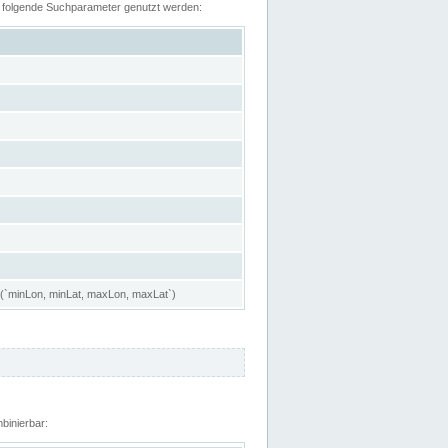
n folgende Suchparameter genutzt werden:
 (`minLon, minLat, maxLon, maxLat`)
binierbar: