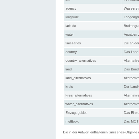
agency
Wasserstr
longitude
Längengra
latitude
Breitengr
water
Angaben 
timeseries
Die an der
country
Das Land, 
country_alternatives
Alternativ
land
Das Bundes
land_alternatives
Alternativ
kreis
Der Landkr
kreis_alternatives
Alternativ
water_alternatives
Alternati
Einzugsgebiet
Das Einzug
mqtttopic
Das MQTT-
Die in der Antwort enthaltenen timeseries-Objekt