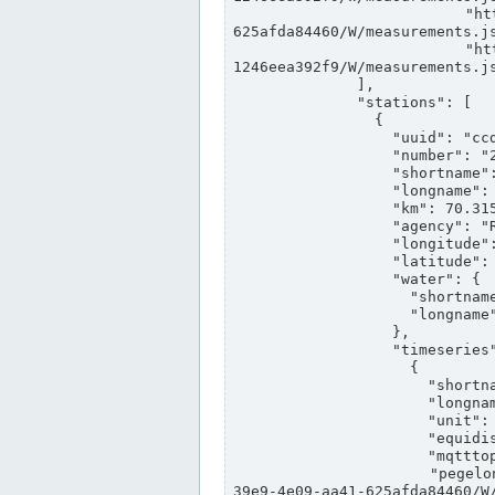
                "https://www.pegelonline.wsv.de/webservices/rest-api/v2/stations/ccd3e8f1-39e9-4e09-aa41-
625afda84460/W/measurements.js
                "https://www.pegelonline.wsv.de/webservices/rest-api/v2/stations/ed260406-bdd6-42ef-bf2a-
1246eea392f9/W/measurements.js
              ],

              "stations": [

                {

                  "uuid": "ccd3e8f1-39e9-4e09-aa41-625afda84460",

                  "number": "27800040",

                  "shortname": "MÜNSTER OW",

                  "longname": "MÜNSTER OW",

                  "km": 70.315,

                  "agency": "RHEINE",

                  "longitude": 7.664374042081728,

                  "latitude": 51.968941959729285,

                  "water": {

                    "shortname": "DEK",

                    "longname": "DORTMUND-EMS-KANAL"

                  },

                  "timeseries": [

                    {

                      "shortname": "W",

                      "longname": "WASSERSTAND ROHDATEN",

                      "unit": "m+NN",

                      "equidistance": 1,

                      "mqtttopic": "edis/pegelonline/+/+/+/+/ccd3e8f1-39e9-4e09-aa41-625afda84460/W",

                      "pegelonlinelink": "https://www.pegelonline.wsv.de/webservices/rest-api/v2/stations/ccd3e8f1-
39e9-4e09-aa41-625afda84460/W/