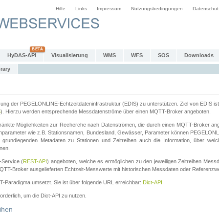
Hilfe
Links
Impressum
Nutzungsbedingungen
Datenschut
HyDAS-API
Visualisierung
WMS
WFS
SOS
Downloads
rary
tzung der PEGELONLINE-Echtzeitdateninfrastruktur (EDIS) zu unterstützen. Ziel von EDIS ist 
S
). Hierzu werden entsprechende Messdatenströme über einen MQTT-Broker angeboten.
änkte Möglichkeiten zur Recherche nach Datenströmen, die durch einen MQTT-Broker ange
chparameter wie z.B. Stationsnamen, Bundesland, Gewässer, Parameter können PEGELONL
n grundlegenden Metadaten zu Stationen und Zeitreihen auch die Information, über wel
nen.
Service (
REST-API
) angeboten, welche es ermöglichen zu den jeweiligen Zeitreihen Mess
QTT-Broker ausgelieferten Echtzeit-Messwerte mit historischen Messdaten oder Referenzwer
ST-Paradigma umsetzt. Sie ist über folgende URL erreichbar:
Dict-API
forderlich, um die Dict-API zu nutzen.
ihen