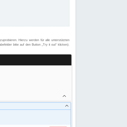
zuprobieren. Hierzu werden für alle unterstützten
lder bitte auf den Button „Try it out“ klicken).