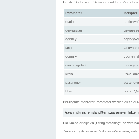
Um die Suche nach Stationen und ihren Zeitreihe
Parameter
Beispiel
station
station=kö
gewaesser
gewaesse
agency
agency=d
land
land=ham
country
country=d
einzugsgebiet
einzugsg
kreis
kreis=em
parameter
paramete
bbox
bbox=7,52
Bei Angabe mehrerer Parameter werden diese durc
/search?kreis=emsland%amp;parameter=lufttemp
Die Suche erfolgt via „String matching“, es wird
Zusätzlich gibt es einen Wildcard-Parameter, welc