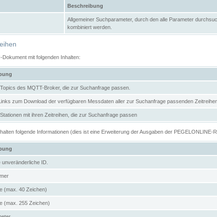
Beschreibung
Allgemeiner Suchparameter, durch den alle Parameter durchsuc
kombiniert werden.
reihen
N-Dokument mit folgenden Inhalten:
ibung
er Topics des MQTT-Broker, die zur Suchanfrage passen.
 Links zum Download der verfügbaren Messdaten aller zur Suchanfrage passenden Zeitrei
r Stationen mit ihren Zeitreihen, die zur Suchanfrage passen
enthalten folgende Informationen (dies ist eine Erweiterung der Ausgaben der PEGELONLINE-
ibung
e unveränderliche ID.
mer
 (max. 40 Zeichen)
 (max. 255 Zeichen)
meter