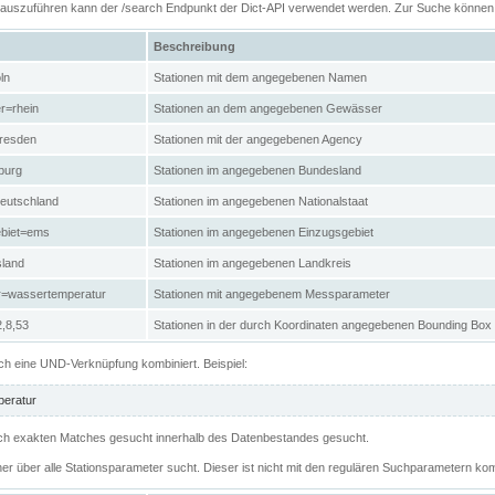
n auszuführen kann der /search Endpunkt der Dict-API verwendet werden. Zur Suche könne
Beschreibung
ln
Stationen mit dem angegebenen Namen
r=rhein
Stationen an dem angegebenen Gewässer
resden
Stationen mit der angegebenen Agency
burg
Stationen im angegebenen Bundesland
eutschland
Stationen im angegebenen Nationalstaat
ebiet=ems
Stationen im angegebenen Einzugsgebiet
sland
Stationen im angegebenen Landkreis
r=wassertemperatur
Stationen mit angegebenem Messparameter
,8,53
Stationen in der durch Koordinaten angegebenen Bounding Box
h eine UND-Verknüpfung kombiniert. Beispiel:
eratur
 nach exakten Matches gesucht innerhalb des Datenbestandes gesucht.
her über alle Stationsparameter sucht. Dieser ist nicht mit den regulären Suchparametern kom