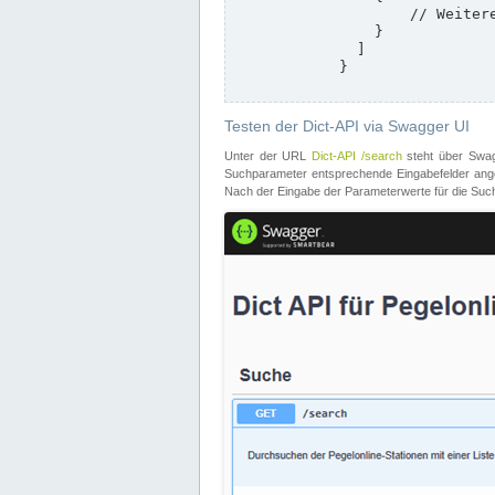
                    // Weitere Stationen

                }

              ]

            }

Testen der Dict-API via Swagger UI
Unter der URL
Dict-API /search
steht über Swagg
Suchparameter entsprechende Eingabefelder angeb
Nach der Eingabe der Parameterwerte für die Suche