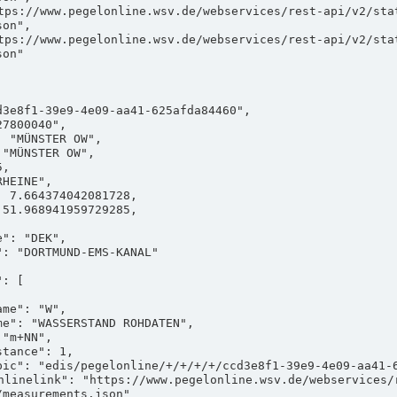
on",

on"

measurements.json"
