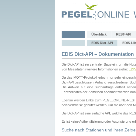
Überblick
REST-API
EDIS Dict-API
EDIS-Lib
EDIS Dict-API – Dokumentation
Die Dict-API ist ein zentraler Baustein, um die Nu
von Messdaten (weitere Informationen siehe:
EDI
Da das MQTT-Protokoll jedoch nur sehr eingeschr
Dict-API geschlossen. Anhand verschiedener Su
Die Antwort auf eine Suchanfrage enthält nebe
Echtzeitdaten der Zeitreihen abonniert werden kön
Ebenso werden Links zum PEGELONLINE-REST-
beispielsweise genutzt werden, um die über den M
Die Dict-API ist eine einfache API, welche das RE
Es ist keine Authentifizierung oder Autorisierung er
Suche nach Stationen und ihren Zeitre