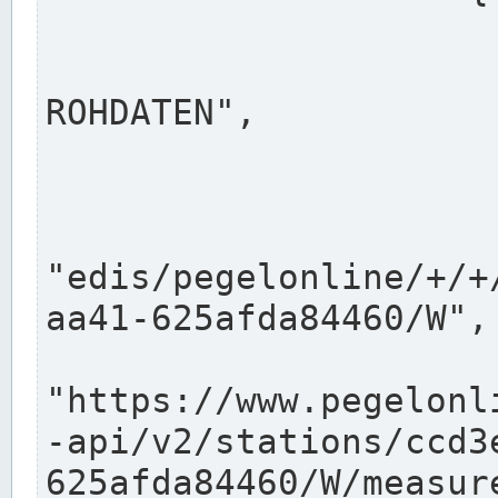
                      "shortname": "W"
                      "longname": "WASSER
ROHDATEN",

                      "unit": "m+NN",
                      "equidistance": 1
                    
"edis/pegelonline/+/+
aa41-625afda84460/W",

                      "pegel
"https://www.pegelonl
-api/v2/stations/ccd3
625afda84460/W/measure