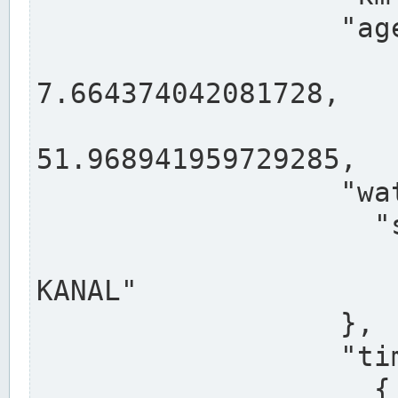
                  "agency": "RHEINE",

                  
7.664374042081728,

                 
51.968941959729285,

                  "water": {

                    "shortname": "DEK",

                    "longname": "DORTMUND-E
KANAL"

                  },

                  "timeseries": [

                    {
