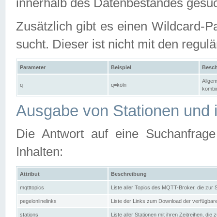
innerhalb des Datenbestandes gesuc
Zusätzlich gibt es einen Wildcard-P
sucht. Dieser ist nicht mit den reg
Parameter
Beispiel
Besch
Allgem
q
q=köln
kombin
Ausgabe von Stationen und i
Die Antwort auf eine Suchanfrag
Inhalten:
Attribut
Beschreibung
mqtttopics
Liste aller Topics des MQTT-Broker, die zur
pegelonlinelinks
Liste der Links zum Download der verfügba
stations
Liste aller Stationen mit ihren Zeitreihen, di