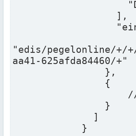
                    "DEK"

                  ],

                  "einzugsgebiet": "Ems",

                  
"edis/pegelonline/+/+
aa41-625afda84460/+"

                },

                {

                    // Weitere Stationen

                }

              ]

            }
