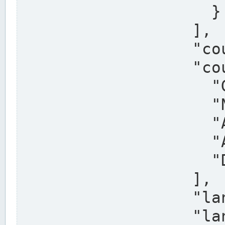
                    }

                  ],

                  "country": "Deutschland",

                  "country_alternatives": [

                    "Germany",

                    "Niemcy",

                    "Alemaña",

                    "Allemagne",

                    "Duitsland"

                  ],

                  "land": "Nordrhein-Westfalen",

                  "land_alternatives": [
