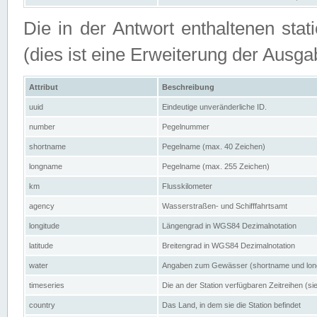
Die in der Antwort enthaltenen stat
(dies ist eine Erweiterung der Au
Attribut
Beschreibung
uuid
Eindeutige unveränderliche ID.
number
Pegelnummer
shortname
Pegelname (max. 40 Zeichen)
longname
Pegelname (max. 255 Zeichen)
km
Flusskilometer
agency
Wasserstraßen- und Schifffahrtsamt
longitude
Längengrad in WGS84 Dezimalnotation
latitude
Breitengrad in WGS84 Dezimalnotation
water
Angaben zum Gewässer (shortname und lo
timeseries
Die an der Station verfügbaren Zeitreihen (si
country
Das Land, in dem sie die Station befindet