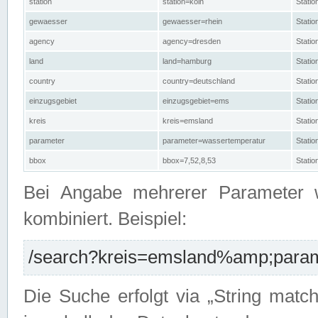
station
station=köln
Stati
gewaesser
gewaesser=rhein
Stati
agency
agency=dresden
Stati
land
land=hamburg
Stati
country
country=deutschland
Statio
einzugsgebiet
einzugsgebiet=ems
Stati
kreis
kreis=emsland
Stati
parameter
parameter=wassertemperatur
Stati
bbox
bbox=7,52,8,53
Statio
Bei Angabe mehrerer Parameter 
kombiniert. Beispiel:
/search?kreis=emsland%amp;parame
Die Suche erfolgt via „String matc