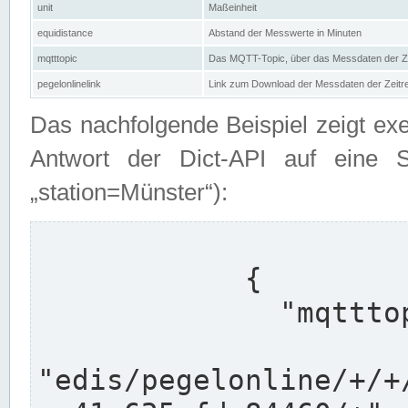
unit
Maßeinheit
equidistance
Abstand der Messwerte in Minuten
mqtttopic
Das MQTT-Topic, über das Messdaten der Ze
pegelonlinelink
Link zum Download der Messdaten der Zeit
Das nachfolgende Beispiel zeigt ex
Antwort der Dict-API auf eine 
„station=Münster“):
            {

              "mqtttopics": [

"edis/pegelonline/+/+