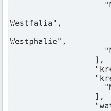
                    "North Rhine-Westphalia",

                    "Nadreni
Westfalia",

                    "Rhéna
Westphalie",

                    "Noordrijn-Westfalen"

                  ],

                  "kreis": "Münster",

                  "kreis_alternatives": [

                    "Munster"

                  ],

                  "water_alternatives": [
