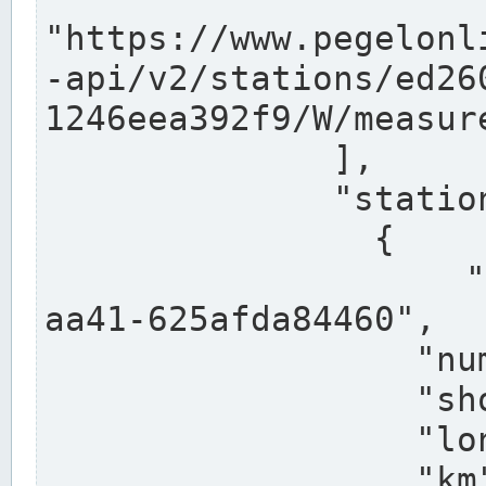
"https://www.pegelonl
-api/v2/stations/ed26
1246eea392f9/W/measure
              ],

              "stations": [

                {

                  "uuid": "ccd3e8f1-39e9-4e09-
aa41-625afda84460",

                  "number": "27800040",

                  "shortname": "MÜNSTER OW",

                  "longname": "MÜNSTER OW",

                  "km": 70.315,
