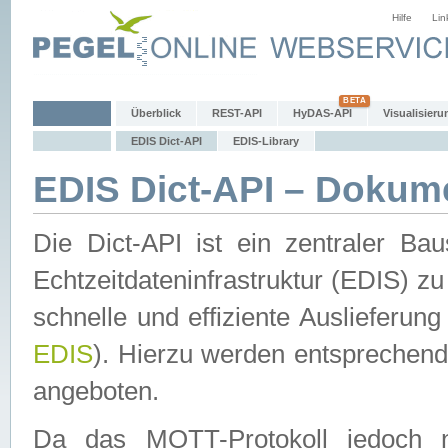
Hilfe
Lin
Überblick
REST-API
HyDAS-API
Visualisieru
EDIS Dict-API
EDIS-Library
EDIS Dict-API – Dokum
Die Dict-API ist ein zentraler 
Echtzeitdateninfrastruktur (EDIS) zu
schnelle und effiziente Auslieferun
EDIS
). Hierzu werden entspreche
angeboten.
Da das MQTT-Protokoll jedoch n