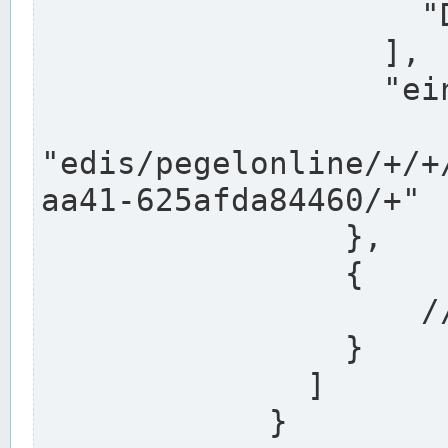
                    "DEK"

                  ],

                  "einzugsgebiet": "Ems",

                  
"edis/pegelonline/+/+
aa41-625afda84460/+"

                },

                {

                    // Weitere Stationen

                }

              ]

            }
