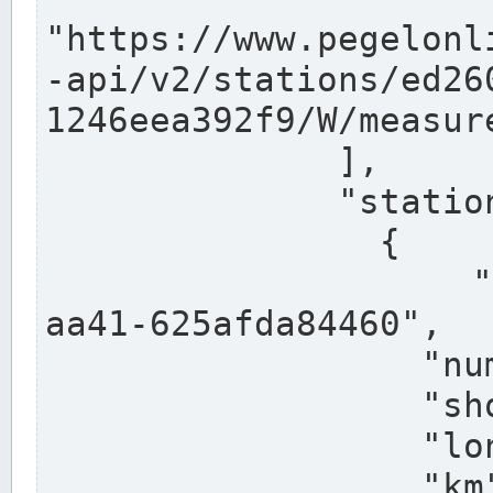
"https://www.pegelonl
-api/v2/stations/ed26
1246eea392f9/W/measure
              ],

              "stations": [

                {

                  "uuid": "ccd3e8f1-39e9-4e09-
aa41-625afda84460",

                  "number": "27800040",

                  "shortname": "MÜNSTER OW",

                  "longname": "MÜNSTER OW",

                  "km": 70.315,
