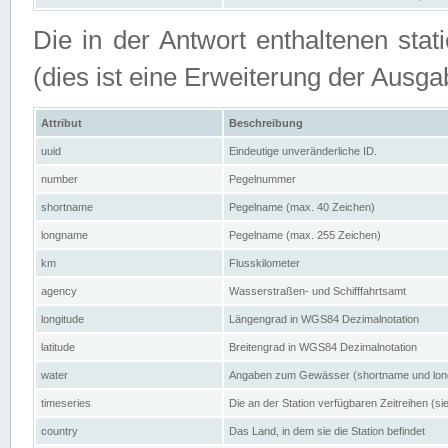
Die in der Antwort enthaltenen stat
(dies ist eine Erweiterung der Au
Attribut
Beschreibung
uuid
Eindeutige unveränderliche ID.
number
Pegelnummer
shortname
Pegelname (max. 40 Zeichen)
longname
Pegelname (max. 255 Zeichen)
km
Flusskilometer
agency
Wasserstraßen- und Schifffahrtsamt
longitude
Längengrad in WGS84 Dezimalnotation
latitude
Breitengrad in WGS84 Dezimalnotation
water
Angaben zum Gewässer (shortname und lo
timeseries
Die an der Station verfügbaren Zeitreihen (si
country
Das Land, in dem sie die Station befindet