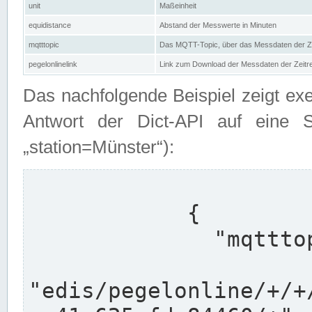
unit
Maßeinheit
equidistance
Abstand der Messwerte in Minuten
mqtttopic
Das MQTT-Topic, über das Messdaten der Ze
pegelonlinelink
Link zum Download der Messdaten der Zeit
Das nachfolgende Beispiel zeigt ex
Antwort der Dict-API auf eine 
„station=Münster“):
            {

              "mqtttopics": [

"edis/pegelonline/+/+