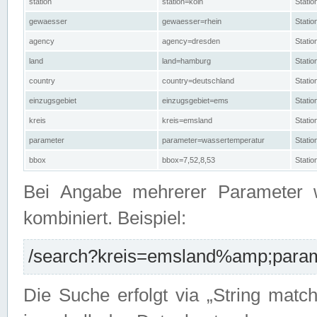
station
station=köln
Stati
gewaesser
gewaesser=rhein
Stati
agency
agency=dresden
Stati
land
land=hamburg
Stati
country
country=deutschland
Statio
einzugsgebiet
einzugsgebiet=ems
Stati
kreis
kreis=emsland
Stati
parameter
parameter=wassertemperatur
Stati
bbox
bbox=7,52,8,53
Statio
Bei Angabe mehrerer Parameter 
kombiniert. Beispiel:
/search?kreis=emsland%amp;parame
Die Suche erfolgt via „String matc