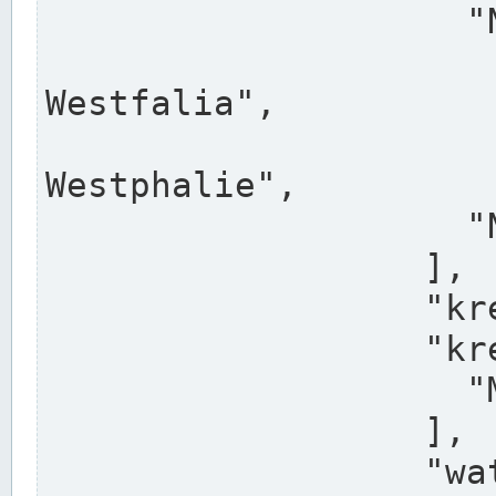
                    "North Rhine-Westphalia",

                    "Nadreni
Westfalia",

                    "Rhéna
Westphalie",

                    "Noordrijn-Westfalen"

                  ],

                  "kreis": "Münster",

                  "kreis_alternatives": [

                    "Munster"

                  ],

                  "water_alternatives": [
