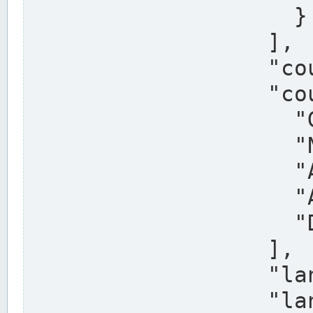
                    }

                  ],

                  "country": "Deutschland",

                  "country_alternatives": [

                    "Germany",

                    "Niemcy",

                    "Alemaña",

                    "Allemagne",

                    "Duitsland"

                  ],

                  "land": "Nordrhein-Westfalen",

                  "land_alternatives": [
