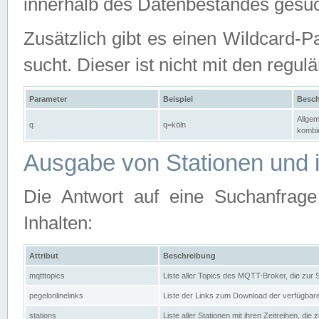
innerhalb des Datenbestandes gesuc
Zusätzlich gibt es einen Wildcard-P
sucht. Dieser ist nicht mit den reg
Parameter
Beispiel
Besch
Allgem
q
q=köln
kombin
Ausgabe von Stationen und i
Die Antwort auf eine Suchanfrag
Inhalten:
Attribut
Beschreibung
mqtttopics
Liste aller Topics des MQTT-Broker, die zur
pegelonlinelinks
Liste der Links zum Download der verfügba
stations
Liste aller Stationen mit ihren Zeitreihen, di