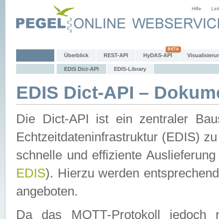
Hilfe
Lin
Überblick
REST-API
HyDAS-API
Visualisieru
EDIS Dict-API
EDIS-Library
EDIS Dict-API – Dokum
Die Dict-API ist ein zentraler 
Echtzeitdateninfrastruktur (EDIS) zu
schnelle und effiziente Auslieferun
EDIS
). Hierzu werden entspreche
angeboten.
Da das MQTT-Protokoll jedoch n