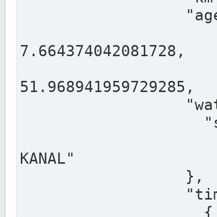
                  "agency": "RHEINE",

                  
7.664374042081728,

                 
51.968941959729285,

                  "water": {

                    "shortname": "DEK",

                    "longname": "DORTMUND-E
KANAL"

                  },

                  "timeseries": [

                    {
