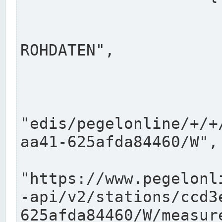
                      "shortname": "W"
                      "longname": "WASSER
ROHDATEN",

                      "unit": "m+NN",
                      "equidistance": 1
                    
"edis/pegelonline/+/+
aa41-625afda84460/W",

                      "pegel
"https://www.pegelonl
-api/v2/stations/ccd3
625afda84460/W/measure