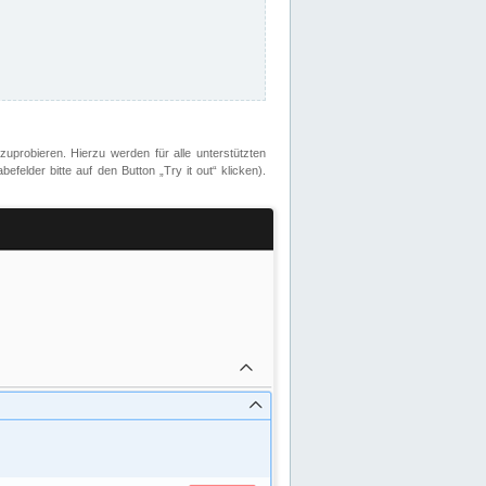
zuprobieren. Hierzu werden für alle unterstützten
lder bitte auf den Button „Try it out“ klicken).