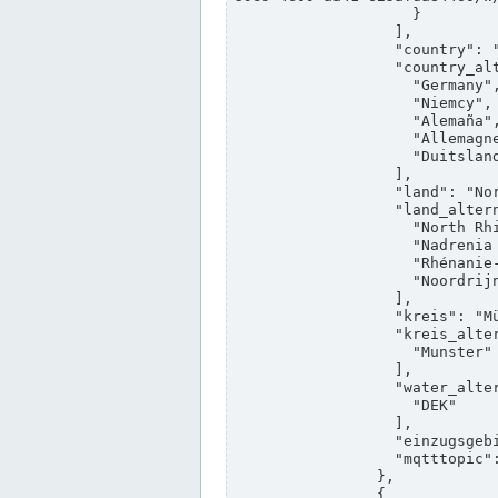
                    }

                  ],

                  "country": "Deutschland",

                  "country_alternatives": [

                    "Germany",

                    "Niemcy",

                    "Alemaña",

                    "Allemagne",

                    "Duitsland"

                  ],

                  "land": "Nordrhein-Westfalen",

                  "land_alternatives": [

                    "North Rhine-Westphalia",

                    "Nadrenia Północna-Westfalia",

                    "Rhénanie-du-Nord-Westphalie",

                    "Noordrijn-Westfalen"

                  ],

                  "kreis": "Münster",

                  "kreis_alternatives": [

                    "Munster"

                  ],

                  "water_alternatives": [

                    "DEK"

                  ],

                  "einzugsgebiet": "Ems",

                  "mqtttopic": "edis/pegelonline/+/+/+/+/ccd3e8f1-39e9-4e09-aa41-625afda84460/+"

                },

                {
