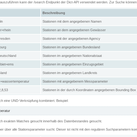
n auszuführen kann der /search Endpunkt der Dict-API verwendet werden. Zur Suche könne
Beschreibung
ln
Stationen mit dem angegebenen Namen
r=rhein
Stationen an dem angegebenen Gewässer
resden
Stationen mit der angegebenen Agency
burg
Stationen im angegebenen Bundesland
eutschland
Stationen im angegebenen Nationalstaat
ebiet=ems
Stationen im angegebenen Einzugsgebiet
sland
Stationen im angegebenen Landkreis
r=wassertemperatur
Stationen mit angegebenem Messparameter
,8,53
Stationen in der durch Koordinaten angegebenen Bounding Box
h eine UND-Verknüpfung kombiniert. Beispiel:
eratur
 nach exakten Matches gesucht innerhalb des Datenbestandes gesucht.
her über alle Stationsparameter sucht. Dieser ist nicht mit den regulären Suchparametern kom