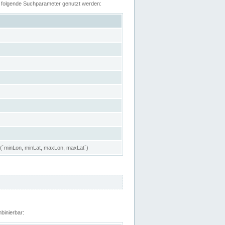
n folgende Suchparameter genutzt werden:
 (`minLon, minLat, maxLon, maxLat`)
binierbar: