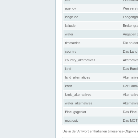
agency
Wasserstr
longitude
Längengra
latitude
Breitengr
water
Angaben 
timeseries
Die an der
country
Das Land, 
country_alternatives
Alternativ
land
Das Bundes
land_alternatives
Alternativ
kreis
Der Landkr
kreis_alternatives
Alternativ
water_alternatives
Alternati
Einzugsgebiet
Das Einzug
mqtttopic
Das MQTT-
Die in der Antwort enthaltenen timeseries-Objekt