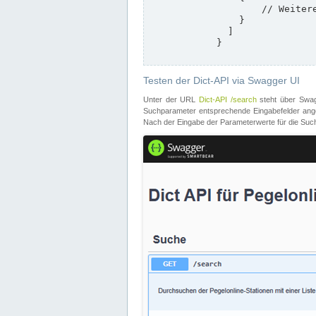
                    // Weitere Stationen

                }

              ]

            }

Testen der Dict-API via Swagger UI
Unter der URL
Dict-API /search
steht über Swagg
Suchparameter entsprechende Eingabefelder angeb
Nach der Eingabe der Parameterwerte für die Suche