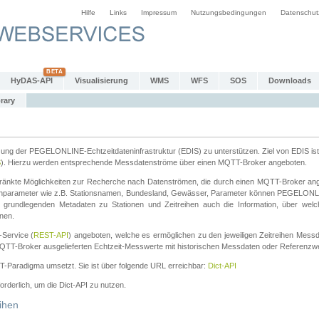
Hilfe
Links
Impressum
Nutzungsbedingungen
Datenschut
HyDAS-API
Visualisierung
WMS
WFS
SOS
Downloads
rary
tzung der PEGELONLINE-Echtzeitdateninfrastruktur (EDIS) zu unterstützen. Ziel von EDIS ist 
S
). Hierzu werden entsprechende Messdatenströme über einen MQTT-Broker angeboten.
änkte Möglichkeiten zur Recherche nach Datenströmen, die durch einen MQTT-Broker ange
chparameter wie z.B. Stationsnamen, Bundesland, Gewässer, Parameter können PEGELONL
n grundlegenden Metadaten zu Stationen und Zeitreihen auch die Information, über wel
nen.
Service (
REST-API
) angeboten, welche es ermöglichen zu den jeweiligen Zeitreihen Mess
QTT-Broker ausgelieferten Echtzeit-Messwerte mit historischen Messdaten oder Referenzwer
ST-Paradigma umsetzt. Sie ist über folgende URL erreichbar:
Dict-API
forderlich, um die Dict-API zu nutzen.
ihen