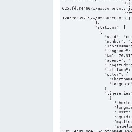
                "https://www.pegelonline.wsv.de/webservices/rest-api/v2/stations/ccd3e8f1-39e9-4e09-aa41-
625afda84460/W/measurements.js
                "https://www.pegelonline.wsv.de/webservices/rest-api/v2/stations/ed260406-bdd6-42ef-bf2a-
1246eea392f9/W/measurements.js
              ],

              "stations": [

                {

                  "uuid": "ccd3e8f1-39e9-4e09-aa41-625afda84460",

                  "number": "27800040",

                  "shortname": "MÜNSTER OW",

                  "longname": "MÜNSTER OW",

                  "km": 70.315,

                  "agency": "RHEINE",

                  "longitude": 7.664374042081728,

                  "latitude": 51.968941959729285,

                  "water": {

                    "shortname": "DEK",

                    "longname": "DORTMUND-EMS-KANAL"

                  },

                  "timeseries": [

                    {

                      "shortname": "W",

                      "longname": "WASSERSTAND ROHDATEN",

                      "unit": "m+NN",

                      "equidistance": 1,

                      "mqtttopic": "edis/pegelonline/+/+/+/+/ccd3e8f1-39e9-4e09-aa41-625afda84460/W",

                      "pegelonlinelink": "https://www.pegelonline.wsv.de/webservices/rest-api/v2/stations/ccd3e8f1-
39e9-4e09-aa41-625afda84460/W/