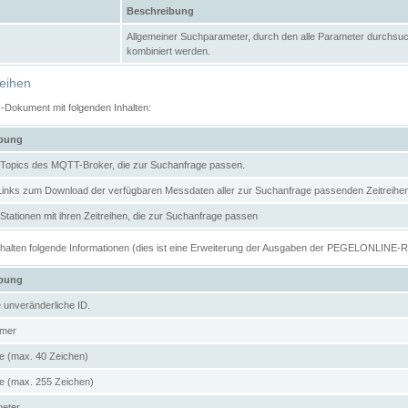
Beschreibung
Allgemeiner Suchparameter, durch den alle Parameter durchsuc
kombiniert werden.
reihen
N-Dokument mit folgenden Inhalten:
ibung
er Topics des MQTT-Broker, die zur Suchanfrage passen.
 Links zum Download der verfügbaren Messdaten aller zur Suchanfrage passenden Zeitrei
r Stationen mit ihren Zeitreihen, die zur Suchanfrage passen
enthalten folgende Informationen (dies ist eine Erweiterung der Ausgaben der PEGELONLINE-
ibung
e unveränderliche ID.
mer
 (max. 40 Zeichen)
 (max. 255 Zeichen)
meter