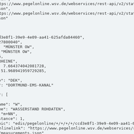
on",

on"

measurements.json"
