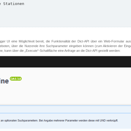
er UI eine Möglichkeit bereit, die Funktionalität der Dict-API über ein Web-Formular aus
oten, über die Nutzende ihre Suchparameter eingeben können (zum Aktivieren der Eingabefe
, kann über die „Execute“-Schaltfläche eine Anfrage an die Dict-API gestellt werden: