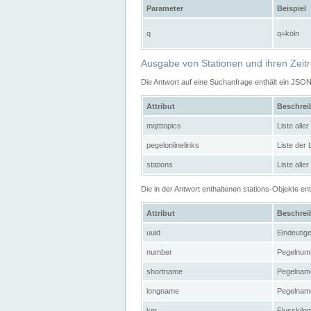
Parameter
Beispiel
q
q=köln
Ausgabe von Stationen und ihren Zeit
Die Antwort auf eine Suchanfrage enthält ein JSO
Attribut
Beschre
mqtttopics
Liste all
pegelonlinelinks
Liste der
stations
Liste alle
Die in der Antwort enthaltenen stations-Objekte 
Attribut
Beschre
uuid
Eindeutig
number
Pegelnum
shortname
Pegelname
longname
Pegelname
km
Flusskilo