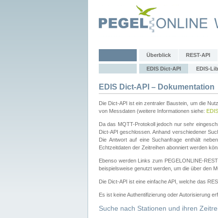
Überblick
REST-API
EDIS Dict-API
EDIS-Lib
EDIS Dict-API – Dokumentation
Die Dict-API ist ein zentraler Baustein, um die Nu
von Messdaten (weitere Informationen siehe:
EDI
Da das MQTT-Protokoll jedoch nur sehr eingeschr
Dict-API geschlossen. Anhand verschiedener Su
Die Antwort auf eine Suchanfrage enthält nebe
Echtzeitdaten der Zeitreihen abonniert werden kön
Ebenso werden Links zum PEGELONLINE-REST-
beispielsweise genutzt werden, um die über den M
Die Dict-API ist eine einfache API, welche das RE
Es ist keine Authentifizierung oder Autorisierung er
Suche nach Stationen und ihren Zeitre