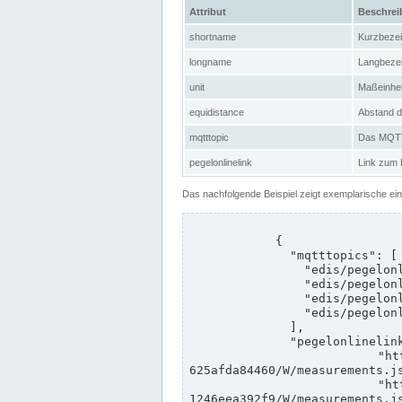
Attribut
Beschre
shortname
Kurzbeze
longname
Langbeze
unit
Maßeinhei
equidistance
Abstand d
mqtttopic
Das MQTT-
pegelonlinelink
Link zum
Das nachfolgende Beispiel zeigt exemplarische ei
            {

              "mqtttopics": [

                "edis/pegelonline/+/+/+/+/ccd3e8f1-39e9-4e09-aa41-625afda84460/+",

                "edis/pegelonline/+/+/+/+/ed260406-bdd6-42ef-bf2a-1246eea392f9/+",

                "edis/pegelonline/+/+/+/+/ccd3e8f1-39e9-4e09-aa41-625afda84460/+",

                "edis/pegelonline/+/+/+/+/ed260406-bdd6-42ef-bf2a-1246eea392f9/+"

              ],

              "pegelonlinelinks": [

                "https://www.pegelonline.wsv.de/webservices/rest-api/v2/stations/ccd3e8f1-39e9-4e09-aa41-
625afda84460/W/measurements.js
                "https://www.pegelonline.wsv.de/webservices/rest-api/v2/stations/ed260406-bdd6-42ef-bf2a-
1246eea392f9/W/measurements.js