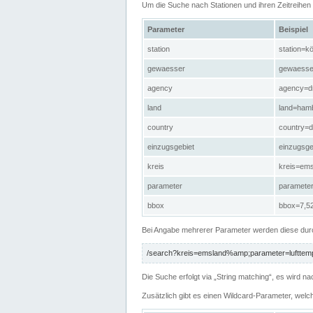
Um die Suche nach Stationen und ihren Zeitreihe
Parameter
Beispiel
station
station=kö
gewaesser
gewaesse
agency
agency=d
land
land=ham
country
country=d
einzugsgebiet
einzugsg
kreis
kreis=em
parameter
paramete
bbox
bbox=7,52
Bei Angabe mehrerer Parameter werden diese durc
/search?kreis=emsland%amp;parameter=lufttemp
Die Suche erfolgt via „String matching“, es wird
Zusätzlich gibt es einen Wildcard-Parameter, welc