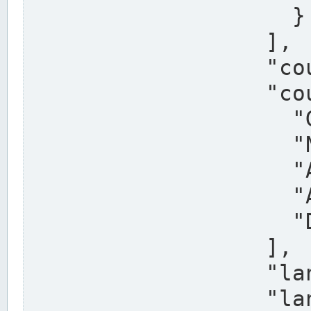
                    }

                  ],

                  "country": "Deutschland",

                  "country_alternatives": [

                    "Germany",

                    "Niemcy",

                    "Alemaña",

                    "Allemagne",

                    "Duitsland"

                  ],

                  "land": "Nordrhein-Westfalen",

                  "land_alternatives": [
