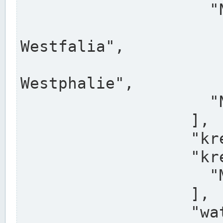
                    "North Rhine-Westphalia",

                    "Nadreni
Westfalia",

                    "Rhéna
Westphalie",

                    "Noordrijn-Westfalen"

                  ],

                  "kreis": "Münster",

                  "kreis_alternatives": [

                    "Munster"

                  ],

                  "water_alternatives": [
