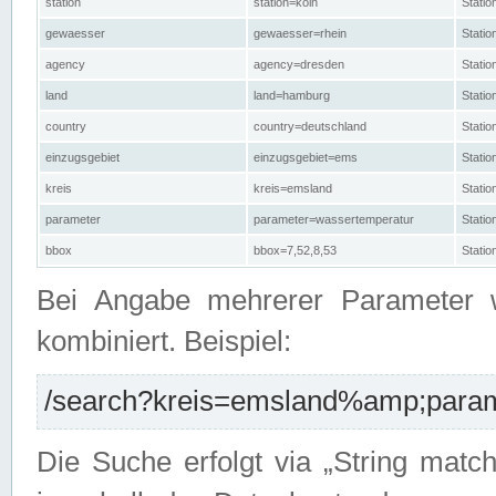
station
station=köln
Stati
gewaesser
gewaesser=rhein
Stati
agency
agency=dresden
Stati
land
land=hamburg
Stati
country
country=deutschland
Statio
einzugsgebiet
einzugsgebiet=ems
Stati
kreis
kreis=emsland
Stati
parameter
parameter=wassertemperatur
Stati
bbox
bbox=7,52,8,53
Statio
Bei Angabe mehrerer Parameter 
kombiniert. Beispiel:
/search?kreis=emsland%amp;parame
Die Suche erfolgt via „String matc