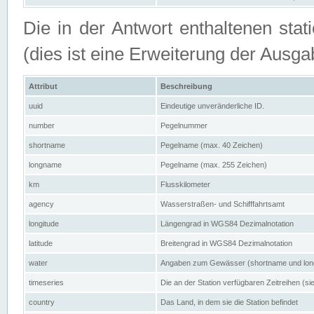
Die in der Antwort enthaltenen stat
(dies ist eine Erweiterung der Au
Attribut
Beschreibung
uuid
Eindeutige unveränderliche ID.
number
Pegelnummer
shortname
Pegelname (max. 40 Zeichen)
longname
Pegelname (max. 255 Zeichen)
km
Flusskilometer
agency
Wasserstraßen- und Schifffahrtsamt
longitude
Längengrad in WGS84 Dezimalnotation
latitude
Breitengrad in WGS84 Dezimalnotation
water
Angaben zum Gewässer (shortname und lo
timeseries
Die an der Station verfügbaren Zeitreihen (si
country
Das Land, in dem sie die Station befindet