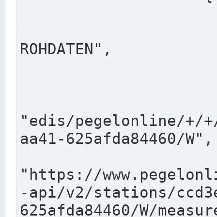
                      "shortname": "W"
                      "longname": "WASSER
ROHDATEN",

                      "unit": "m+NN",
                      "equidistance": 1
                    
"edis/pegelonline/+/+
aa41-625afda84460/W",

                      "pegel
"https://www.pegelonl
-api/v2/stations/ccd3
625afda84460/W/measure