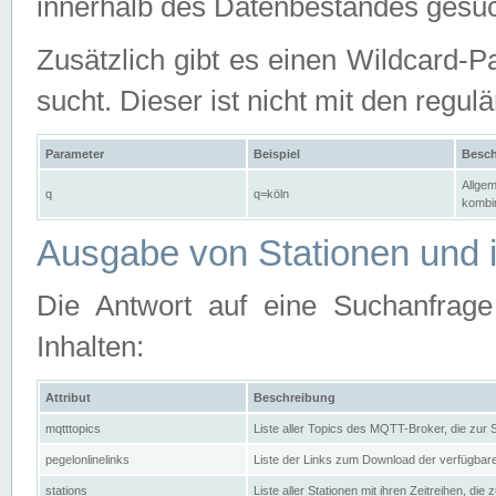
innerhalb des Datenbestandes gesuc
Zusätzlich gibt es einen Wildcard-P
sucht. Dieser ist nicht mit den reg
Parameter
Beispiel
Besch
Allgem
q
q=köln
kombin
Ausgabe von Stationen und i
Die Antwort auf eine Suchanfrag
Inhalten:
Attribut
Beschreibung
mqtttopics
Liste aller Topics des MQTT-Broker, die zur
pegelonlinelinks
Liste der Links zum Download der verfügba
stations
Liste aller Stationen mit ihren Zeitreihen, di