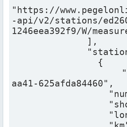
"https://www.pegelonl
-api/v2/stations/ed26
1246eea392f9/W/measure
              ],

              "stations": [

                {

                  "uuid": "ccd3e8f1-39e9-4e09-
aa41-625afda84460",

                  "number": "27800040",

                  "shortname": "MÜNSTER OW",

                  "longname": "MÜNSTER OW",

                  "km": 70.315,
