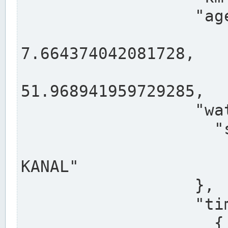
                  "agency": "RHEINE",

                  
7.664374042081728,

                 
51.968941959729285,

                  "water": {

                    "shortname": "DEK",

                    "longname": "DORTMUND-E
KANAL"

                  },

                  "timeseries": [

                    {
