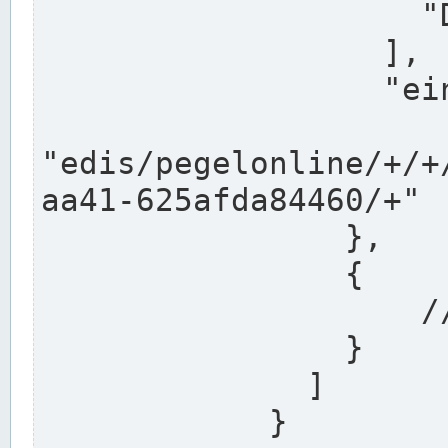
                    "DEK"

                  ],

                  "einzugsgebiet": "Ems",

                  
"edis/pegelonline/+/+
aa41-625afda84460/+"

                },

                {

                    // Weitere Stationen

                }

              ]

            }
