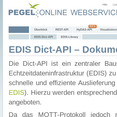
Hilfe
Lin
Überblick
REST-API
HyDAS-API
Visualisieru
EDIS Dict-API
EDIS-Library
EDIS Dict-API – Dokum
Die Dict-API ist ein zentraler 
Echtzeitdateninfrastruktur (EDIS) zu
schnelle und effiziente Auslieferun
EDIS
). Hierzu werden entspreche
angeboten.
Da das MQTT-Protokoll jedoch n