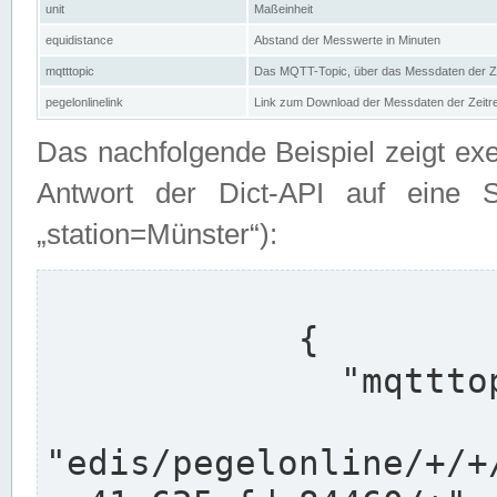
unit
Maßeinheit
equidistance
Abstand der Messwerte in Minuten
mqtttopic
Das MQTT-Topic, über das Messdaten der Ze
pegelonlinelink
Link zum Download der Messdaten der Zeit
Das nachfolgende Beispiel zeigt ex
Antwort der Dict-API auf eine 
„station=Münster“):
            {

              "mqtttopics": [

"edis/pegelonline/+/+