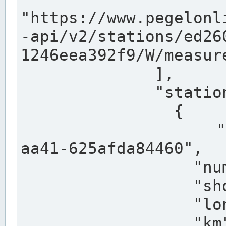
"https://www.pegelonl
-api/v2/stations/ed26
1246eea392f9/W/measure
              ],

              "stations": [

                {

                  "uuid": "ccd3e8f1-39e9-4e09-
aa41-625afda84460",

                  "number": "27800040",

                  "shortname": "MÜNSTER OW",

                  "longname": "MÜNSTER OW",

                  "km": 70.315,
