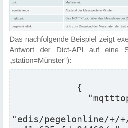
unit
Maßeinheit
equidistance
Abstand der Messwerte in Minuten
mqtttopic
Das MQTT-Topic, über das Messdaten der Ze
pegelonlinelink
Link zum Download der Messdaten der Zeit
Das nachfolgende Beispiel zeigt ex
Antwort der Dict-API auf eine 
„station=Münster“):
            {

              "mqtttopics": [

"edis/pegelonline/+/+