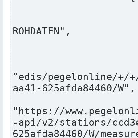
                      "shortname": "W"
                      "longname": "WASSER
ROHDATEN",

                      "unit": "m+NN",
                      "equidistance": 1
                    
"edis/pegelonline/+/+
aa41-625afda84460/W",

                      "pegel
"https://www.pegelonl
-api/v2/stations/ccd3
625afda84460/W/measure