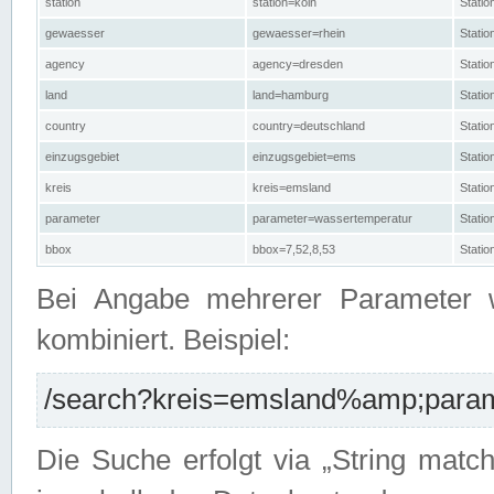
station
station=köln
Stati
gewaesser
gewaesser=rhein
Stati
agency
agency=dresden
Stati
land
land=hamburg
Stati
country
country=deutschland
Statio
einzugsgebiet
einzugsgebiet=ems
Stati
kreis
kreis=emsland
Stati
parameter
parameter=wassertemperatur
Stati
bbox
bbox=7,52,8,53
Statio
Bei Angabe mehrerer Parameter 
kombiniert. Beispiel:
/search?kreis=emsland%amp;parame
Die Suche erfolgt via „String matc