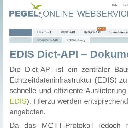
Hilfe
Lin
Überblick
REST-API
HyDAS-API
Visualisieru
EDIS Dict-API
EDIS-Library
EDIS Dict-API – Dokum
Die Dict-API ist ein zentraler 
Echtzeitdateninfrastruktur (EDIS) zu
schnelle und effiziente Auslieferun
EDIS
). Hierzu werden entspreche
angeboten.
Da das MQTT-Protokoll jedoch n