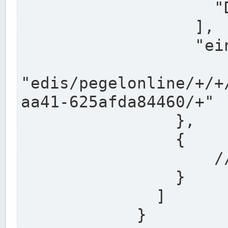
                    "DEK"

                  ],

                  "einzugsgebiet": "Ems",

                  
"edis/pegelonline/+/+
aa41-625afda84460/+"

                },

                {

                    // Weitere Stationen

                }

              ]

            }
