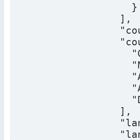
                    }

                  ],

                  "country": "Deutschland",

                  "country_alternatives": [

                    "Germany",

                    "Niemcy",

                    "Alemaña",

                    "Allemagne",

                    "Duitsland"

                  ],

                  "land": "Nordrhein-Westfalen",

                  "land_alternatives": [
