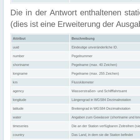
Die in der Antwort enthaltenen stat
(dies ist eine Erweiterung der Au
Attribut
Beschreibung
uuid
Eindeutige unveränderliche ID.
number
Pegelnummer
shortname
Pegelname (max. 40 Zeichen)
longname
Pegelname (max. 255 Zeichen)
km
Flusskilometer
agency
Wasserstraßen- und Schifffahrtsamt
longitude
Längengrad in WGS84 Dezimalnotation
latitude
Breitengrad in WGS84 Dezimalnotation
water
Angaben zum Gewässer (shortname und lo
timeseries
Die an der Station verfügbaren Zeitreihen (si
country
Das Land, in dem sie die Station befindet