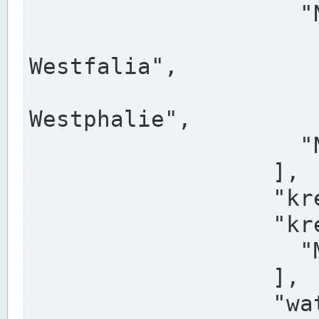
                    "North Rhine-Westphalia",

                    "Nadreni
Westfalia",

                    "Rhéna
Westphalie",

                    "Noordrijn-Westfalen"

                  ],

                  "kreis": "Münster",

                  "kreis_alternatives": [

                    "Munster"

                  ],

                  "water_alternatives": [
