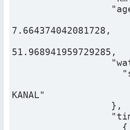
                  "agency": "RHEINE",

                  
7.664374042081728,

                 
51.968941959729285,

                  "water": {

                    "shortname": "DEK",

                    "longname": "DORTMUND-E
KANAL"

                  },

                  "timeseries": [

                    {
