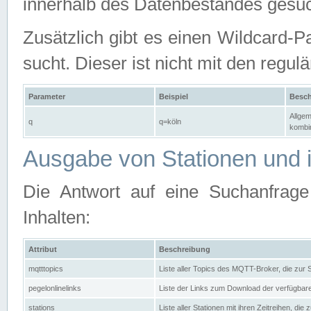
innerhalb des Datenbestandes gesuc
Zusätzlich gibt es einen Wildcard-P
sucht. Dieser ist nicht mit den reg
Parameter
Beispiel
Besch
Allgem
q
q=köln
kombin
Ausgabe von Stationen und i
Die Antwort auf eine Suchanfrag
Inhalten:
Attribut
Beschreibung
mqtttopics
Liste aller Topics des MQTT-Broker, die zur
pegelonlinelinks
Liste der Links zum Download der verfügba
stations
Liste aller Stationen mit ihren Zeitreihen, di