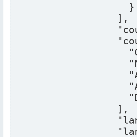
                    }

                  ],

                  "country": "Deutschland",

                  "country_alternatives": [

                    "Germany",

                    "Niemcy",

                    "Alemaña",

                    "Allemagne",

                    "Duitsland"

                  ],

                  "land": "Nordrhein-Westfalen",

                  "land_alternatives": [
