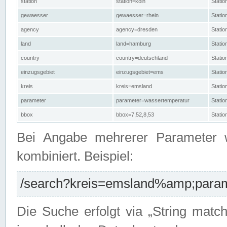
station
station=köln
Stati
gewaesser
gewaesser=rhein
Stati
agency
agency=dresden
Stati
land
land=hamburg
Stati
country
country=deutschland
Statio
einzugsgebiet
einzugsgebiet=ems
Stati
kreis
kreis=emsland
Stati
parameter
parameter=wassertemperatur
Stati
bbox
bbox=7,52,8,53
Statio
Bei Angabe mehrerer Parameter 
kombiniert. Beispiel:
/search?kreis=emsland%amp;parame
Die Suche erfolgt via „String matc