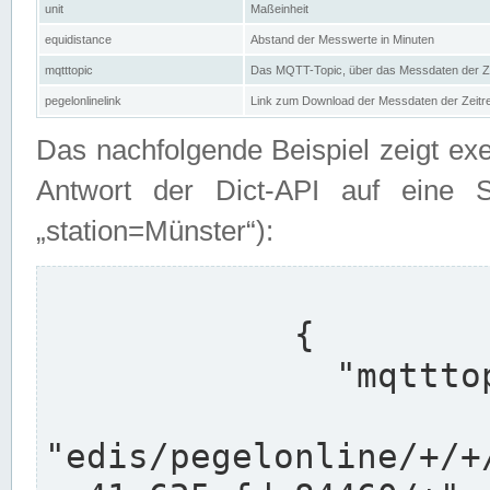
unit
Maßeinheit
equidistance
Abstand der Messwerte in Minuten
mqtttopic
Das MQTT-Topic, über das Messdaten der Ze
pegelonlinelink
Link zum Download der Messdaten der Zeit
Das nachfolgende Beispiel zeigt ex
Antwort der Dict-API auf eine 
„station=Münster“):
            {

              "mqtttopics": [

"edis/pegelonline/+/+