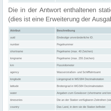
Die in der Antwort enthaltenen stat
(dies ist eine Erweiterung der Au
Attribut
Beschreibung
uuid
Eindeutige unveränderliche ID.
number
Pegelnummer
shortname
Pegelname (max. 40 Zeichen)
longname
Pegelname (max. 255 Zeichen)
km
Flusskilometer
agency
Wasserstraßen- und Schifffahrtsamt
longitude
Längengrad in WGS84 Dezimalnotation
latitude
Breitengrad in WGS84 Dezimalnotation
water
Angaben zum Gewässer (shortname und lo
timeseries
Die an der Station verfügbaren Zeitreihen (si
country
Das Land, in dem sie die Station befindet