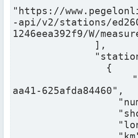
"https://www.pegelonl
-api/v2/stations/ed26
1246eea392f9/W/measure
              ],

              "stations": [

                {

                  "uuid": "ccd3e8f1-39e9-4e09-
aa41-625afda84460",

                  "number": "27800040",

                  "shortname": "MÜNSTER OW",

                  "longname": "MÜNSTER OW",

                  "km": 70.315,
