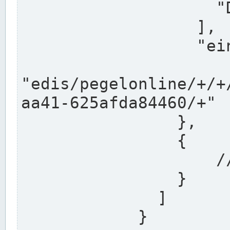
                    "DEK"

                  ],

                  "einzugsgebiet": "Ems",

                  
"edis/pegelonline/+/+
aa41-625afda84460/+"

                },

                {

                    // Weitere Stationen

                }

              ]

            }
