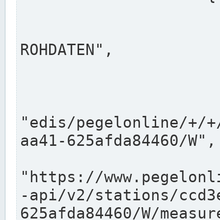
                      "shortname": "W"
                      "longname": "WASSER
ROHDATEN",

                      "unit": "m+NN",
                      "equidistance": 1
                    
"edis/pegelonline/+/+
aa41-625afda84460/W",

                      "pegel
"https://www.pegelonl
-api/v2/stations/ccd3
625afda84460/W/measure