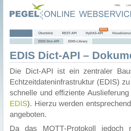
Hilfe
Lin
Überblick
REST-API
HyDAS-API
Visualisieru
EDIS Dict-API
EDIS-Library
EDIS Dict-API – Dokum
Die Dict-API ist ein zentraler 
Echtzeitdateninfrastruktur (EDIS) zu
schnelle und effiziente Auslieferun
EDIS
). Hierzu werden entspreche
angeboten.
Da das MQTT-Protokoll jedoch n