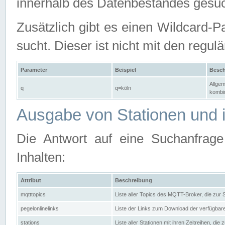
innerhalb des Datenbestandes gesuc
Zusätzlich gibt es einen Wildcard-P
sucht. Dieser ist nicht mit den reg
Parameter
Beispiel
Besch
Allgem
q
q=köln
kombin
Ausgabe von Stationen und i
Die Antwort auf eine Suchanfrag
Inhalten:
Attribut
Beschreibung
mqtttopics
Liste aller Topics des MQTT-Broker, die zur
pegelonlinelinks
Liste der Links zum Download der verfügba
stations
Liste aller Stationen mit ihren Zeitreihen, di