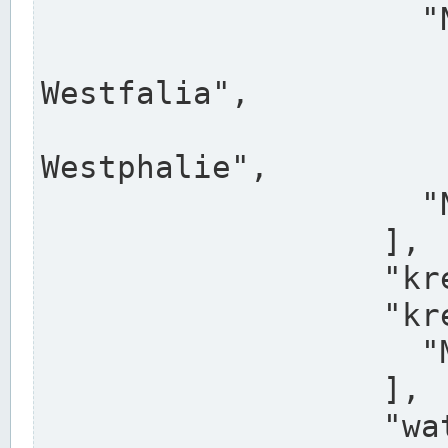
                    "North Rhine-Westphalia",

                    "Nadreni
Westfalia",

                    "Rhéna
Westphalie",

                    "Noordrijn-Westfalen"

                  ],

                  "kreis": "Münster",

                  "kreis_alternatives": [

                    "Munster"

                  ],

                  "water_alternatives": [
