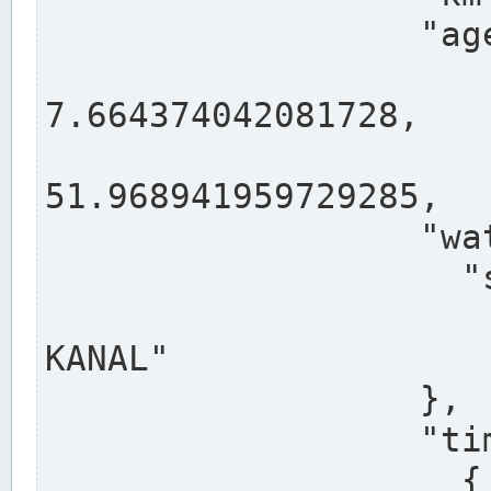
                  "agency": "RHEINE",

                  
7.664374042081728,

                 
51.968941959729285,

                  "water": {

                    "shortname": "DEK",

                    "longname": "DORTMUND-E
KANAL"

                  },

                  "timeseries": [

                    {
