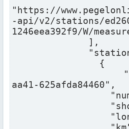
"https://www.pegelonl
-api/v2/stations/ed26
1246eea392f9/W/measure
              ],

              "stations": [

                {

                  "uuid": "ccd3e8f1-39e9-4e09-
aa41-625afda84460",

                  "number": "27800040",

                  "shortname": "MÜNSTER OW",

                  "longname": "MÜNSTER OW",

                  "km": 70.315,
