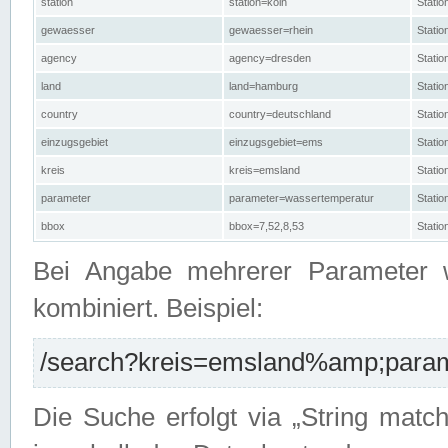
station
station=köln
Stati
gewaesser
gewaesser=rhein
Stati
agency
agency=dresden
Stati
land
land=hamburg
Stati
country
country=deutschland
Statio
einzugsgebiet
einzugsgebiet=ems
Stati
kreis
kreis=emsland
Stati
parameter
parameter=wassertemperatur
Stati
bbox
bbox=7,52,8,53
Statio
Bei Angabe mehrerer Parameter 
kombiniert. Beispiel:
/search?kreis=emsland%amp;parame
Die Suche erfolgt via „String matc