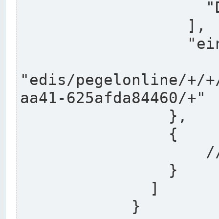
                    "DEK"

                  ],

                  "einzugsgebiet": "Ems",

                  
"edis/pegelonline/+/+
aa41-625afda84460/+"

                },

                {

                    // Weitere Stationen

                }

              ]

            }
