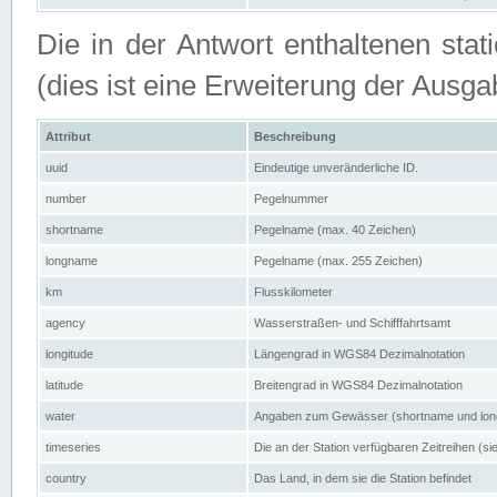
Die in der Antwort enthaltenen stat
(dies ist eine Erweiterung der Au
Attribut
Beschreibung
uuid
Eindeutige unveränderliche ID.
number
Pegelnummer
shortname
Pegelname (max. 40 Zeichen)
longname
Pegelname (max. 255 Zeichen)
km
Flusskilometer
agency
Wasserstraßen- und Schifffahrtsamt
longitude
Längengrad in WGS84 Dezimalnotation
latitude
Breitengrad in WGS84 Dezimalnotation
water
Angaben zum Gewässer (shortname und lo
timeseries
Die an der Station verfügbaren Zeitreihen (si
country
Das Land, in dem sie die Station befindet