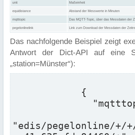
unit
Maßeinheit
equidistance
Abstand der Messwerte in Minuten
mqtttopic
Das MQTT-Topic, über das Messdaten der Ze
pegelonlinelink
Link zum Download der Messdaten der Zeit
Das nachfolgende Beispiel zeigt ex
Antwort der Dict-API auf eine 
„station=Münster“):
            {

              "mqtttopics": [

"edis/pegelonline/+/+