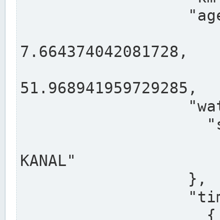
                  "agency": "RHEINE",

                  
7.664374042081728,

                 
51.968941959729285,

                  "water": {

                    "shortname": "DEK",

                    "longname": "DORTMUND-E
KANAL"

                  },

                  "timeseries": [

                    {
