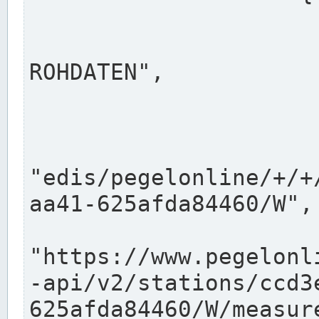
                      "shortname": "W"
                      "longname": "WASSER
ROHDATEN",

                      "unit": "m+NN",
                      "equidistance": 1
                    
"edis/pegelonline/+/+
aa41-625afda84460/W",

                      "pegel
"https://www.pegelonl
-api/v2/stations/ccd3
625afda84460/W/measure