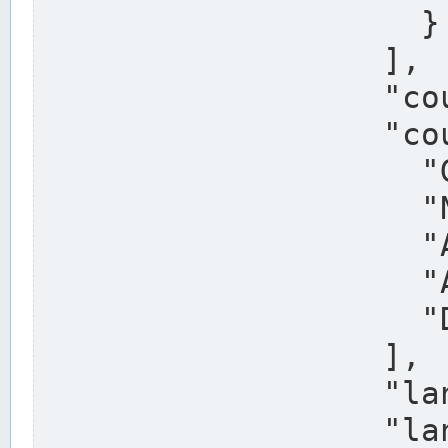
                    }

                  ],

                  "country": "Deutschland",

                  "country_alternatives": [

                    "Germany",

                    "Niemcy",

                    "Alemaña",

                    "Allemagne",

                    "Duitsland"

                  ],

                  "land": "Nordrhein-Westfalen",

                  "land_alternatives": [
