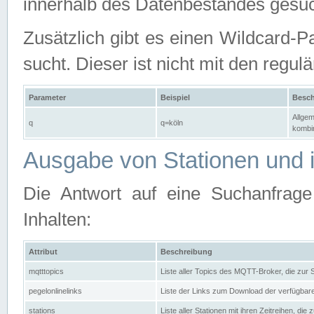
innerhalb des Datenbestandes gesuc
Zusätzlich gibt es einen Wildcard-P
sucht. Dieser ist nicht mit den reg
Parameter
Beispiel
Besch
Allgem
q
q=köln
kombin
Ausgabe von Stationen und i
Die Antwort auf eine Suchanfrag
Inhalten:
Attribut
Beschreibung
mqtttopics
Liste aller Topics des MQTT-Broker, die zur
pegelonlinelinks
Liste der Links zum Download der verfügba
stations
Liste aller Stationen mit ihren Zeitreihen, di