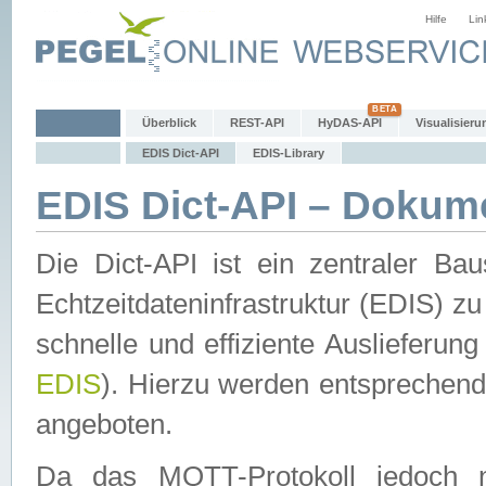
Hilfe
Lin
Überblick
REST-API
HyDAS-API
Visualisieru
EDIS Dict-API
EDIS-Library
EDIS Dict-API – Dokum
Die Dict-API ist ein zentraler 
Echtzeitdateninfrastruktur (EDIS) zu
schnelle und effiziente Auslieferun
EDIS
). Hierzu werden entspreche
angeboten.
Da das MQTT-Protokoll jedoch n