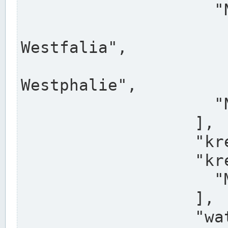
                    "North Rhine-Westphalia",

                    "Nadreni
Westfalia",

                    "Rhéna
Westphalie",

                    "Noordrijn-Westfalen"

                  ],

                  "kreis": "Münster",

                  "kreis_alternatives": [

                    "Munster"

                  ],

                  "water_alternatives": [
