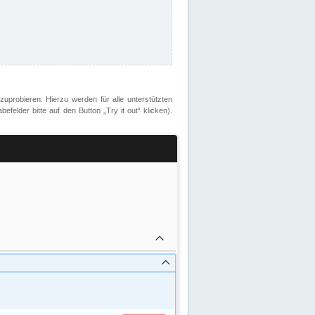
zuprobieren. Hierzu werden für alle unterstützten
lder bitte auf den Button „Try it out“ klicken).