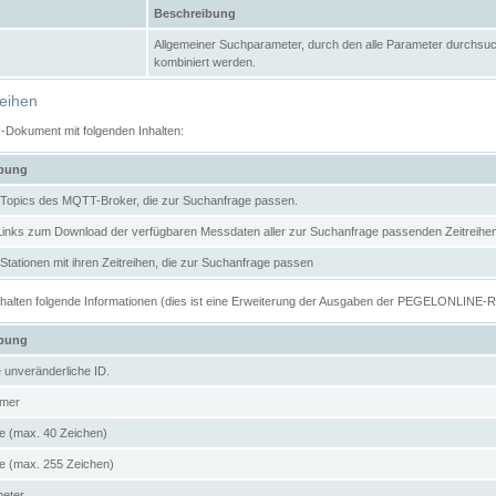
Beschreibung
Allgemeiner Suchparameter, durch den alle Parameter durchsuc
kombiniert werden.
reihen
N-Dokument mit folgenden Inhalten:
ibung
er Topics des MQTT-Broker, die zur Suchanfrage passen.
 Links zum Download der verfügbaren Messdaten aller zur Suchanfrage passenden Zeitrei
r Stationen mit ihren Zeitreihen, die zur Suchanfrage passen
enthalten folgende Informationen (dies ist eine Erweiterung der Ausgaben der PEGELONLINE-
ibung
e unveränderliche ID.
mer
 (max. 40 Zeichen)
 (max. 255 Zeichen)
meter