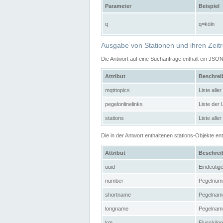
Parameter
Beispiel
q
q=köln
Ausgabe von Stationen und ihren Zeit
Die Antwort auf eine Suchanfrage enthält ein JSO
Attribut
Beschre
mqtttopics
Liste all
pegelonlinelinks
Liste der
stations
Liste alle
Die in der Antwort enthaltenen stations-Objekte 
Attribut
Beschre
uuid
Eindeutig
number
Pegelnum
shortname
Pegelname
longname
Pegelname
km
Flusskilo