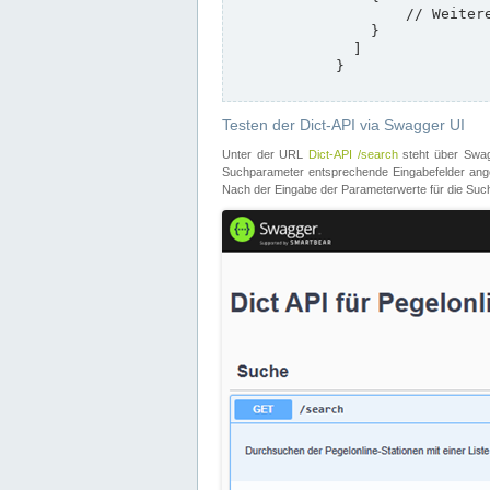
                    // Weitere Stationen

                }

              ]

            }

Testen der Dict-API via Swagger UI
Unter der URL
Dict-API /search
steht über Swagg
Suchparameter entsprechende Eingabefelder angeb
Nach der Eingabe der Parameterwerte für die Suche