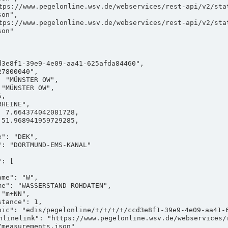
on",

on"

measurements.json"
