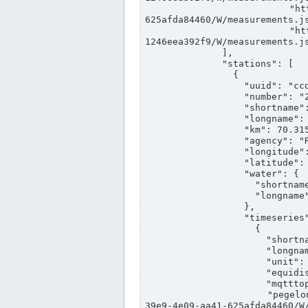
                "https://www.pegelonline.wsv.de/webservices/rest-api/v2/stations/ccd3e8f1-39e9-4e09-aa41-
625afda84460/W/measurements.js
                "https://www.pegelonline.wsv.de/webservices/rest-api/v2/stations/ed260406-bdd6-42ef-bf2a-
1246eea392f9/W/measurements.js
              ],

              "stations": [

                {

                  "uuid": "ccd3e8f1-39e9-4e09-aa41-625afda84460",

                  "number": "27800040",

                  "shortname": "MÜNSTER OW",

                  "longname": "MÜNSTER OW",

                  "km": 70.315,

                  "agency": "RHEINE",

                  "longitude": 7.664374042081728,

                  "latitude": 51.968941959729285,

                  "water": {

                    "shortname": "DEK",

                    "longname": "DORTMUND-EMS-KANAL"

                  },

                  "timeseries": [

                    {

                      "shortname": "W",

                      "longname": "WASSERSTAND ROHDATEN",

                      "unit": "m+NN",

                      "equidistance": 1,

                      "mqtttopic": "edis/pegelonline/+/+/+/+/ccd3e8f1-39e9-4e09-aa41-625afda84460/W",

                      "pegelonlinelink": "https://www.pegelonline.wsv.de/webservices/rest-api/v2/stations/ccd3e8f1-
39e9-4e09-aa41-625afda84460/W/