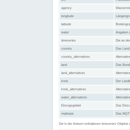
agency
Wasserstr
longitude
Längengra
latitude
Breitengr
water
Angaben 
timeseries
Die an der
country
Das Land, 
country_alternatives
Alternativ
land
Das Bundes
land_alternatives
Alternativ
kreis
Der Landkr
kreis_alternatives
Alternativ
water_alternatives
Alternati
Einzugsgebiet
Das Einzug
mqtttopic
Das MQTT-
Die in der Antwort enthaltenen timeseries-Objekt