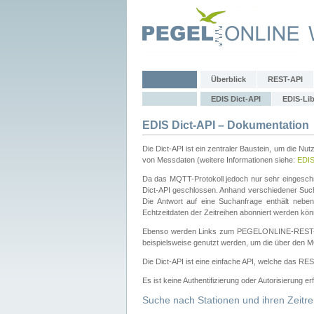
Überblick
REST-API
EDIS Dict-API
EDIS-Lib
EDIS Dict-API – Dokumentation
Die Dict-API ist ein zentraler Baustein, um die Nu
von Messdaten (weitere Informationen siehe:
EDI
Da das MQTT-Protokoll jedoch nur sehr eingeschr
Dict-API geschlossen. Anhand verschiedener Su
Die Antwort auf eine Suchanfrage enthält nebe
Echtzeitdaten der Zeitreihen abonniert werden kön
Ebenso werden Links zum PEGELONLINE-REST-
beispielsweise genutzt werden, um die über den M
Die Dict-API ist eine einfache API, welche das RE
Es ist keine Authentifizierung oder Autorisierung er
Suche nach Stationen und ihren Zeitre