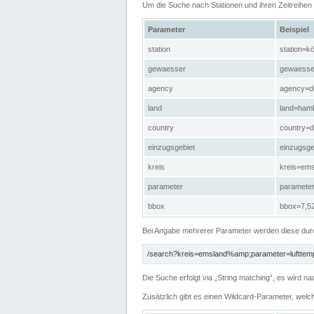
Um die Suche nach Stationen und ihren Zeitreihe
Parameter
Beispiel
station
station=kö
gewaesser
gewaesse
agency
agency=d
land
land=ham
country
country=d
einzugsgebiet
einzugsg
kreis
kreis=em
parameter
paramete
bbox
bbox=7,52
Bei Angabe mehrerer Parameter werden diese durc
/search?kreis=emsland%amp;parameter=lufttemp
Die Suche erfolgt via „String matching“, es wird
Zusätzlich gibt es einen Wildcard-Parameter, welc