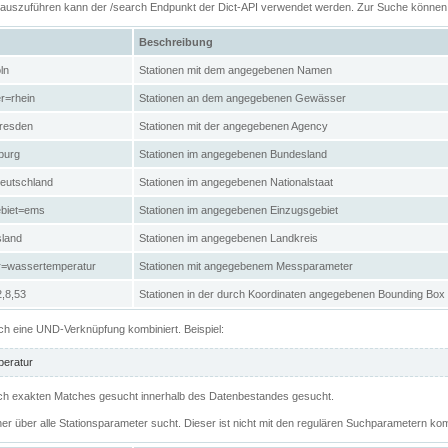
n auszuführen kann der /search Endpunkt der Dict-API verwendet werden. Zur Suche könne
Beschreibung
ln
Stationen mit dem angegebenen Namen
r=rhein
Stationen an dem angegebenen Gewässer
resden
Stationen mit der angegebenen Agency
burg
Stationen im angegebenen Bundesland
eutschland
Stationen im angegebenen Nationalstaat
ebiet=ems
Stationen im angegebenen Einzugsgebiet
sland
Stationen im angegebenen Landkreis
r=wassertemperatur
Stationen mit angegebenem Messparameter
,8,53
Stationen in der durch Koordinaten angegebenen Bounding Box
h eine UND-Verknüpfung kombiniert. Beispiel:
eratur
 nach exakten Matches gesucht innerhalb des Datenbestandes gesucht.
her über alle Stationsparameter sucht. Dieser ist nicht mit den regulären Suchparametern kom