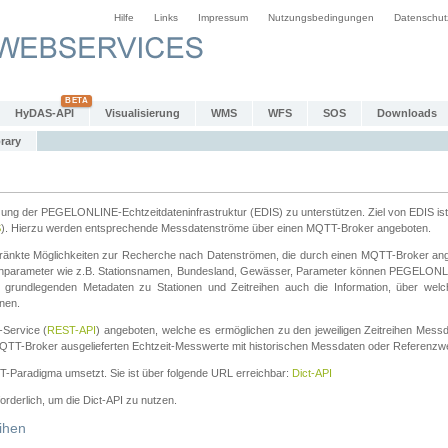
Hilfe
Links
Impressum
Nutzungsbedingungen
Datenschut
HyDAS-API
Visualisierung
WMS
WFS
SOS
Downloads
rary
tzung der PEGELONLINE-Echtzeitdateninfrastruktur (EDIS) zu unterstützen. Ziel von EDIS ist 
S
). Hierzu werden entsprechende Messdatenströme über einen MQTT-Broker angeboten.
änkte Möglichkeiten zur Recherche nach Datenströmen, die durch einen MQTT-Broker ange
chparameter wie z.B. Stationsnamen, Bundesland, Gewässer, Parameter können PEGELONL
n grundlegenden Metadaten zu Stationen und Zeitreihen auch die Information, über wel
nen.
Service (
REST-API
) angeboten, welche es ermöglichen zu den jeweiligen Zeitreihen Mess
QTT-Broker ausgelieferten Echtzeit-Messwerte mit historischen Messdaten oder Referenzwer
ST-Paradigma umsetzt. Sie ist über folgende URL erreichbar:
Dict-API
forderlich, um die Dict-API zu nutzen.
ihen