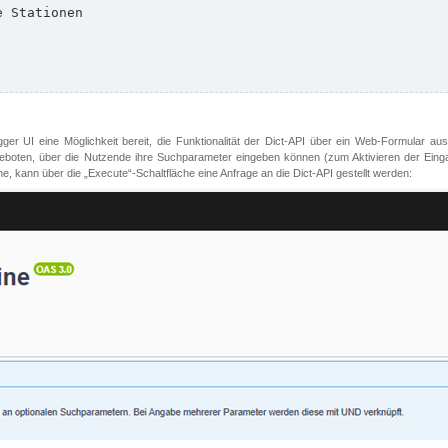
er UI eine Möglichkeit bereit, die Funktionalität der Dict-API über ein Web-Formular aus
oten, über die Nutzende ihre Suchparameter eingeben können (zum Aktivieren der Eingabefe
, kann über die „Execute“-Schaltfläche eine Anfrage an die Dict-API gestellt werden: