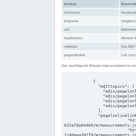
Attribut
Beschre
shortname
Kurzbeze
longname
Langbeze
unit
Maßeinhei
equidistance
Abstand d
mqtttopic
Das MQTT-
pegelonlinelink
Link zum
Das nachfolgende Beispiel zeigt exemplarische ei
            {

              "mqtttopics": [

                "edis/pegelonline/+/+/+/+/ccd3e8f1-39e9-4e09-aa41-625afda84460/+",

                "edis/pegelonline/+/+/+/+/ed260406-bdd6-42ef-bf2a-1246eea392f9/+",

                "edis/pegelonline/+/+/+/+/ccd3e8f1-39e9-4e09-aa41-625afda84460/+",

                "edis/pegelonline/+/+/+/+/ed260406-bdd6-42ef-bf2a-1246eea392f9/+"

              ],

              "pegelonlinelinks": [

                "https://www.pegelonline.wsv.de/webservices/rest-api/v2/stations/ccd3e8f1-39e9-4e09-aa41-
625afda84460/W/measurements.js
                "https://www.pegelonline.wsv.de/webservices/rest-api/v2/stations/ed260406-bdd6-42ef-bf2a-
1246eea392f9/W/measurements.js