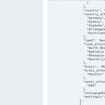
                    }

                  ],

                  "country": "Deutschland",

                  "country_alternatives": [

                    "Germany",

                    "Niemcy",

                    "Alemaña",

                    "Allemagne",

                    "Duitsland"

                  ],

                  "land": "Nordrhein-Westfalen",

                  "land_alternatives": [

                    "North Rhine-Westphalia",

                    "Nadrenia Północna-Westfalia",

                    "Rhénanie-du-Nord-Westphalie",

                    "Noordrijn-Westfalen"

                  ],

                  "kreis": "Münster",

                  "kreis_alternatives": [

                    "Munster"

                  ],

                  "water_alternatives": [

                    "DEK"

                  ],

                  "einzugsgebiet": "Ems",

                  "mqtttopic": "edis/pegelonline/+/+/+/+/ccd3e8f1-39e9-4e09-aa41-625afda84460/+"

                },

                {
