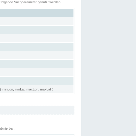
n folgende Suchparameter genutzt werden:
 (`minLon, minLat, maxLon, maxLat`)
binierbar: