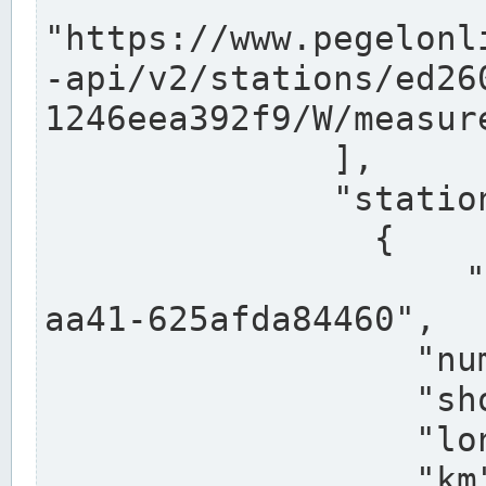
"https://www.pegelonl
-api/v2/stations/ed26
1246eea392f9/W/measure
              ],

              "stations": [

                {

                  "uuid": "ccd3e8f1-39e9-4e09-
aa41-625afda84460",

                  "number": "27800040",

                  "shortname": "MÜNSTER OW",

                  "longname": "MÜNSTER OW",

                  "km": 70.315,
