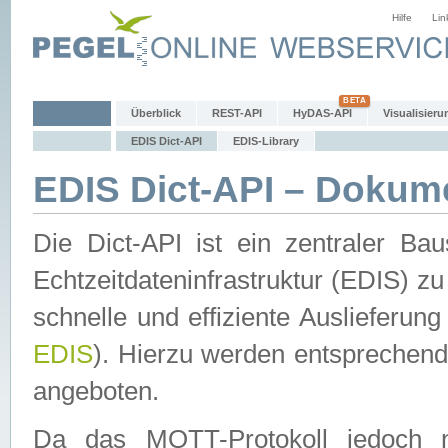
Hilfe
Lin
Überblick
REST-API
HyDAS-API
Visualisieru
EDIS Dict-API
EDIS-Library
EDIS Dict-API – Dokum
Die Dict-API ist ein zentraler 
Echtzeitdateninfrastruktur (EDIS) zu
schnelle und effiziente Auslieferun
EDIS
). Hierzu werden entspreche
angeboten.
Da das MQTT-Protokoll jedoch n