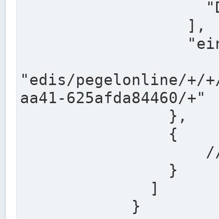
                    "DEK"

                  ],

                  "einzugsgebiet": "Ems",

                  
"edis/pegelonline/+/+
aa41-625afda84460/+"

                },

                {

                    // Weitere Stationen

                }

              ]

            }
