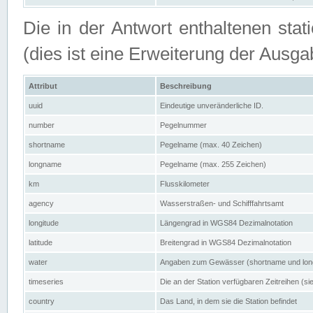
Die in der Antwort enthaltenen stat
(dies ist eine Erweiterung der Au
Attribut
Beschreibung
uuid
Eindeutige unveränderliche ID.
number
Pegelnummer
shortname
Pegelname (max. 40 Zeichen)
longname
Pegelname (max. 255 Zeichen)
km
Flusskilometer
agency
Wasserstraßen- und Schifffahrtsamt
longitude
Längengrad in WGS84 Dezimalnotation
latitude
Breitengrad in WGS84 Dezimalnotation
water
Angaben zum Gewässer (shortname und lo
timeseries
Die an der Station verfügbaren Zeitreihen (si
country
Das Land, in dem sie die Station befindet