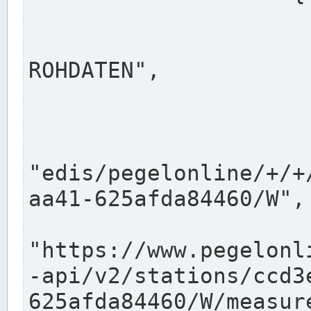
                      "shortname": "W"
                      "longname": "WASSER
ROHDATEN",

                      "unit": "m+NN",
                      "equidistance": 1
                    
"edis/pegelonline/+/+
aa41-625afda84460/W",

                      "pegel
"https://www.pegelonl
-api/v2/stations/ccd3
625afda84460/W/measure