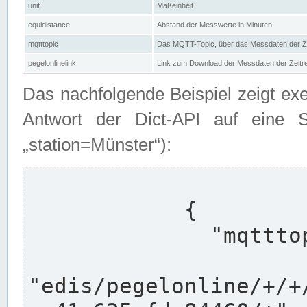
unit
Maßeinheit
equidistance
Abstand der Messwerte in Minuten
mqtttopic
Das MQTT-Topic, über das Messdaten der Ze
pegelonlinelink
Link zum Download der Messdaten der Zeit
Das nachfolgende Beispiel zeigt ex
Antwort der Dict-API auf eine 
„station=Münster“):
            {

              "mqtttopics": [

"edis/pegelonline/+/+