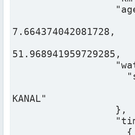
                  "agency": "RHEINE",

                  
7.664374042081728,

                 
51.968941959729285,

                  "water": {

                    "shortname": "DEK",

                    "longname": "DORTMUND-E
KANAL"

                  },

                  "timeseries": [

                    {
