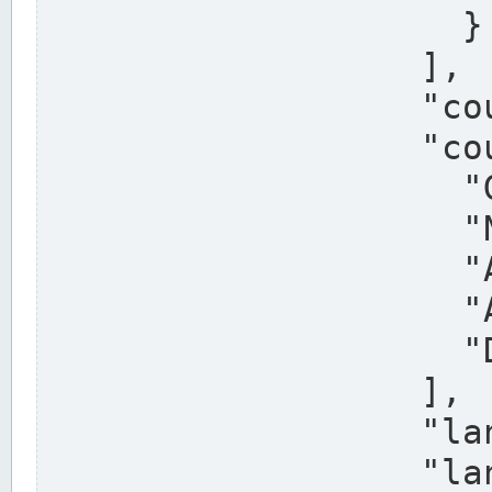
                    }

                  ],

                  "country": "Deutschland",

                  "country_alternatives": [

                    "Germany",

                    "Niemcy",

                    "Alemaña",

                    "Allemagne",

                    "Duitsland"

                  ],

                  "land": "Nordrhein-Westfalen",

                  "land_alternatives": [
