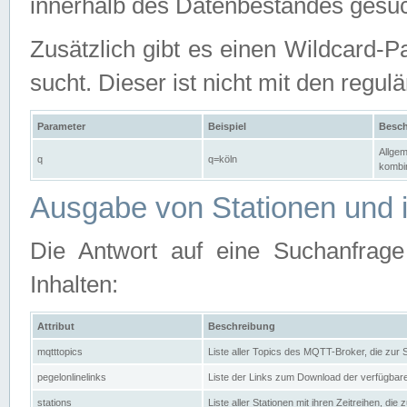
innerhalb des Datenbestandes gesuc
Zusätzlich gibt es einen Wildcard-P
sucht. Dieser ist nicht mit den reg
Parameter
Beispiel
Besch
Allgem
q
q=köln
kombin
Ausgabe von Stationen und i
Die Antwort auf eine Suchanfrag
Inhalten:
Attribut
Beschreibung
mqtttopics
Liste aller Topics des MQTT-Broker, die zur
pegelonlinelinks
Liste der Links zum Download der verfügba
stations
Liste aller Stationen mit ihren Zeitreihen, di