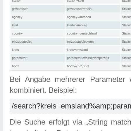
station
station=köln
Stati
gewaesser
gewaesser=rhein
Stati
agency
agency=dresden
Stati
land
land=hamburg
Stati
country
country=deutschland
Statio
einzugsgebiet
einzugsgebiet=ems
Stati
kreis
kreis=emsland
Stati
parameter
parameter=wassertemperatur
Stati
bbox
bbox=7,52,8,53
Statio
Bei Angabe mehrerer Parameter 
kombiniert. Beispiel:
/search?kreis=emsland%amp;parame
Die Suche erfolgt via „String matc