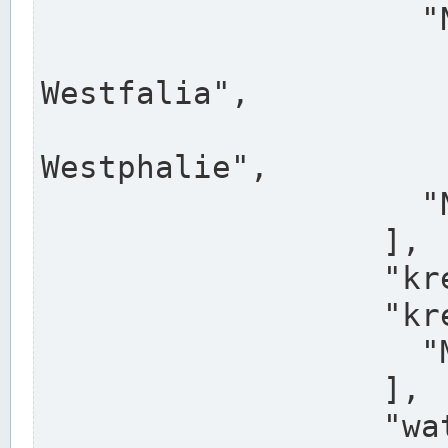
                    "North Rhine-Westphalia",

                    "Nadreni
Westfalia",

                    "Rhéna
Westphalie",

                    "Noordrijn-Westfalen"

                  ],

                  "kreis": "Münster",

                  "kreis_alternatives": [

                    "Munster"

                  ],

                  "water_alternatives": [
