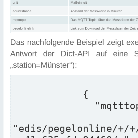
unit
Maßeinheit
equidistance
Abstand der Messwerte in Minuten
mqtttopic
Das MQTT-Topic, über das Messdaten der Ze
pegelonlinelink
Link zum Download der Messdaten der Zeit
Das nachfolgende Beispiel zeigt ex
Antwort der Dict-API auf eine 
„station=Münster“):
            {

              "mqtttopics": [

"edis/pegelonline/+/+