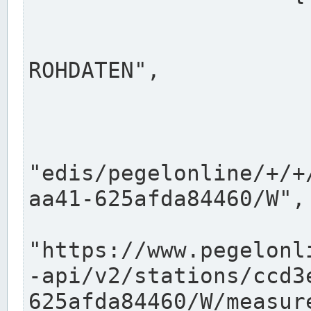
                      "shortname": "W"
                      "longname": "WASSER
ROHDATEN",

                      "unit": "m+NN",
                      "equidistance": 1
                    
"edis/pegelonline/+/+
aa41-625afda84460/W",

                      "pegel
"https://www.pegelonl
-api/v2/stations/ccd3
625afda84460/W/measure