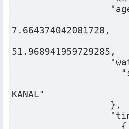
                  "agency": "RHEINE",

                  
7.664374042081728,

                 
51.968941959729285,

                  "water": {

                    "shortname": "DEK",

                    "longname": "DORTMUND-E
KANAL"

                  },

                  "timeseries": [

                    {
