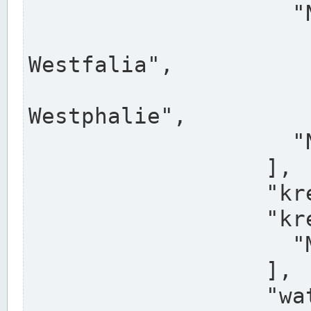
                    "North Rhine-Westphalia",

                    "Nadreni
Westfalia",

                    "Rhéna
Westphalie",

                    "Noordrijn-Westfalen"

                  ],

                  "kreis": "Münster",

                  "kreis_alternatives": [

                    "Munster"

                  ],

                  "water_alternatives": [
