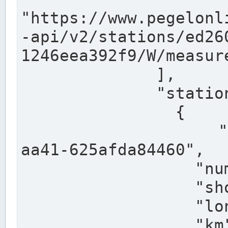
"https://www.pegelonl
-api/v2/stations/ed26
1246eea392f9/W/measure
              ],

              "stations": [

                {

                  "uuid": "ccd3e8f1-39e9-4e09-
aa41-625afda84460",

                  "number": "27800040",

                  "shortname": "MÜNSTER OW",

                  "longname": "MÜNSTER OW",

                  "km": 70.315,
