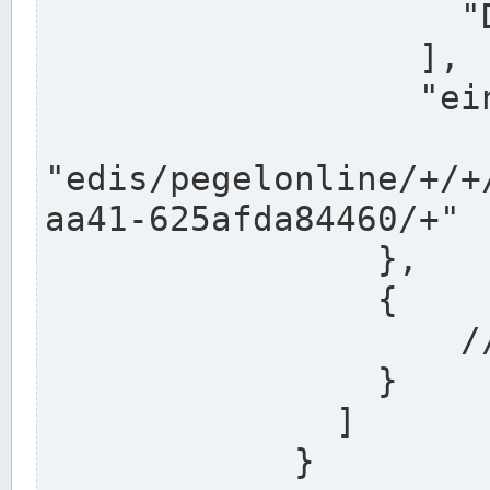
                    "DEK"

                  ],

                  "einzugsgebiet": "Ems",

                  
"edis/pegelonline/+/+
aa41-625afda84460/+"

                },

                {

                    // Weitere Stationen

                }

              ]

            }
