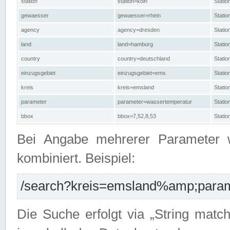
station
station=köln
Stati
gewaesser
gewaesser=rhein
Stati
agency
agency=dresden
Stati
land
land=hamburg
Stati
country
country=deutschland
Statio
einzugsgebiet
einzugsgebiet=ems
Stati
kreis
kreis=emsland
Stati
parameter
parameter=wassertemperatur
Stati
bbox
bbox=7,52,8,53
Statio
Bei Angabe mehrerer Parameter 
kombiniert. Beispiel:
/search?kreis=emsland%amp;parame
Die Suche erfolgt via „String matc