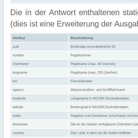
Die in der Antwort enthaltenen stat
(dies ist eine Erweiterung der Au
Attribut
Beschreibung
uuid
Eindeutige unveränderliche ID.
number
Pegelnummer
shortname
Pegelname (max. 40 Zeichen)
longname
Pegelname (max. 255 Zeichen)
km
Flusskilometer
agency
Wasserstraßen- und Schifffahrtsamt
longitude
Längengrad in WGS84 Dezimalnotation
latitude
Breitengrad in WGS84 Dezimalnotation
water
Angaben zum Gewässer (shortname und lo
timeseries
Die an der Station verfügbaren Zeitreihen (si
country
Das Land, in dem sie die Station befindet