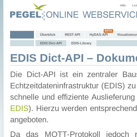
Hilfe
Lin
Überblick
REST-API
HyDAS-API
Visualisieru
EDIS Dict-API
EDIS-Library
EDIS Dict-API – Dokum
Die Dict-API ist ein zentraler 
Echtzeitdateninfrastruktur (EDIS) zu
schnelle und effiziente Auslieferun
EDIS
). Hierzu werden entspreche
angeboten.
Da das MQTT-Protokoll jedoch n