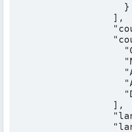
                    }

                  ],

                  "country": "Deutschland",

                  "country_alternatives": [

                    "Germany",

                    "Niemcy",

                    "Alemaña",

                    "Allemagne",

                    "Duitsland"

                  ],

                  "land": "Nordrhein-Westfalen",

                  "land_alternatives": [
