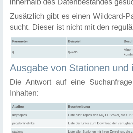
innerhalb des Datenbestandes gesuc
Zusätzlich gibt es einen Wildcard-P
sucht. Dieser ist nicht mit den reg
Parameter
Beispiel
Besch
Allgem
q
q=köln
kombin
Ausgabe von Stationen und i
Die Antwort auf eine Suchanfrag
Inhalten:
Attribut
Beschreibung
mqtttopics
Liste aller Topics des MQTT-Broker, die zur
pegelonlinelinks
Liste der Links zum Download der verfügba
stations
Liste aller Stationen mit ihren Zeitreihen, di