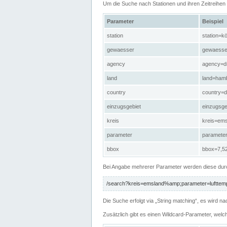
Um die Suche nach Stationen und ihren Zeitreihe
Parameter
Beispiel
station
station=kö
gewaesser
gewaesse
agency
agency=d
land
land=ham
country
country=d
einzugsgebiet
einzugsg
kreis
kreis=em
parameter
paramete
bbox
bbox=7,52
Bei Angabe mehrerer Parameter werden diese durc
/search?kreis=emsland%amp;parameter=lufttemp
Die Suche erfolgt via „String matching“, es wird
Zusätzlich gibt es einen Wildcard-Parameter, welc