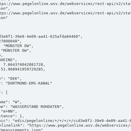
on",

on"

measurements.json"
