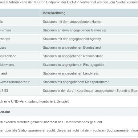
n auszuführen kann der /search Endpunkt der Dict-API verwendet werden. Zur Suche könne
Beschreibung
ln
Stationen mit dem angegebenen Namen
r=rhein
Stationen an dem angegebenen Gewässer
resden
Stationen mit der angegebenen Agency
burg
Stationen im angegebenen Bundesland
eutschland
Stationen im angegebenen Nationalstaat
ebiet=ems
Stationen im angegebenen Einzugsgebiet
sland
Stationen im angegebenen Landkreis
r=wassertemperatur
Stationen mit angegebenem Messparameter
,8,53
Stationen in der durch Koordinaten angegebenen Bounding Box
h eine UND-Verknüpfung kombiniert. Beispiel:
eratur
 nach exakten Matches gesucht innerhalb des Datenbestandes gesucht.
her über alle Stationsparameter sucht. Dieser ist nicht mit den regulären Suchparametern kom