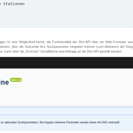
er UI eine Möglichkeit bereit, die Funktionalität der Dict-API über ein Web-Formular aus
oten, über die Nutzende ihre Suchparameter eingeben können (zum Aktivieren der Eingabefe
, kann über die „Execute“-Schaltfläche eine Anfrage an die Dict-API gestellt werden: