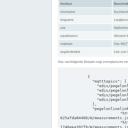
Attribut
Beschre
shortname
Kurzbeze
longname
Langbeze
unit
Maßeinhei
equidistance
Abstand d
mqtttopic
Das MQTT-
pegelonlinelink
Link zum
Das nachfolgende Beispiel zeigt exemplarische ei
            {

              "mqtttopics": [

                "edis/pegelonline/+/+/+/+/ccd3e8f1-39e9-4e09-aa41-625afda84460/+",

                "edis/pegelonline/+/+/+/+/ed260406-bdd6-42ef-bf2a-1246eea392f9/+",

                "edis/pegelonline/+/+/+/+/ccd3e8f1-39e9-4e09-aa41-625afda84460/+",

                "edis/pegelonline/+/+/+/+/ed260406-bdd6-42ef-bf2a-1246eea392f9/+"

              ],

              "pegelonlinelinks": [

                "https://www.pegelonline.wsv.de/webservices/rest-api/v2/stations/ccd3e8f1-39e9-4e09-aa41-
625afda84460/W/measurements.js
                "https://www.pegelonline.wsv.de/webservices/rest-api/v2/stations/ed260406-bdd6-42ef-bf2a-
1246eea392f9/W/measurements.js