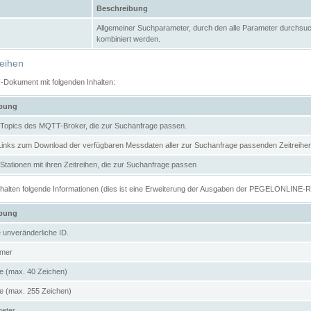
Beschreibung
Allgemeiner Suchparameter, durch den alle Parameter durchsuc
kombiniert werden.
reihen
N-Dokument mit folgenden Inhalten:
ibung
er Topics des MQTT-Broker, die zur Suchanfrage passen.
 Links zum Download der verfügbaren Messdaten aller zur Suchanfrage passenden Zeitrei
r Stationen mit ihren Zeitreihen, die zur Suchanfrage passen
enthalten folgende Informationen (dies ist eine Erweiterung der Ausgaben der PEGELONLINE-
ibung
e unveränderliche ID.
mer
 (max. 40 Zeichen)
 (max. 255 Zeichen)
meter