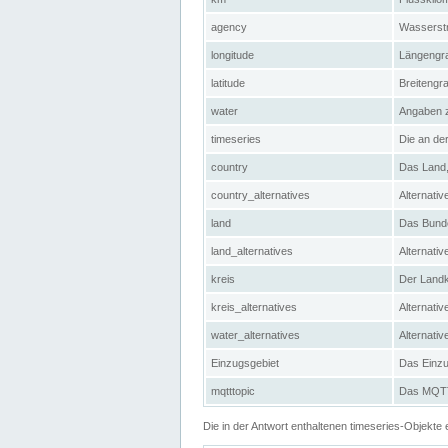
agency
Wasserstr
longitude
Längengra
latitude
Breitengr
water
Angaben 
timeseries
Die an der
country
Das Land, 
country_alternatives
Alternativ
land
Das Bundes
land_alternatives
Alternativ
kreis
Der Landkr
kreis_alternatives
Alternativ
water_alternatives
Alternati
Einzugsgebiet
Das Einzug
mqtttopic
Das MQTT-
Die in der Antwort enthaltenen timeseries-Objekt