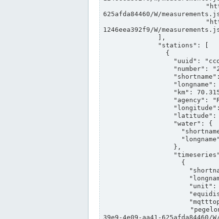
                "https://www.pegelonline.wsv.de/webservices/rest-api/v2/stations/ccd3e8f1-39e9-4e09-aa41-
625afda84460/W/measurements.js
                "https://www.pegelonline.wsv.de/webservices/rest-api/v2/stations/ed260406-bdd6-42ef-bf2a-
1246eea392f9/W/measurements.js
              ],

              "stations": [

                {

                  "uuid": "ccd3e8f1-39e9-4e09-aa41-625afda84460",

                  "number": "27800040",

                  "shortname": "MÜNSTER OW",

                  "longname": "MÜNSTER OW",

                  "km": 70.315,

                  "agency": "RHEINE",

                  "longitude": 7.664374042081728,

                  "latitude": 51.968941959729285,

                  "water": {

                    "shortname": "DEK",

                    "longname": "DORTMUND-EMS-KANAL"

                  },

                  "timeseries": [

                    {

                      "shortname": "W",

                      "longname": "WASSERSTAND ROHDATEN",

                      "unit": "m+NN",

                      "equidistance": 1,

                      "mqtttopic": "edis/pegelonline/+/+/+/+/ccd3e8f1-39e9-4e09-aa41-625afda84460/W",

                      "pegelonlinelink": "https://www.pegelonline.wsv.de/webservices/rest-api/v2/stations/ccd3e8f1-
39e9-4e09-aa41-625afda84460/W/