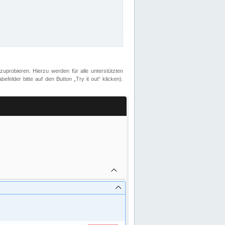
zuprobieren. Hierzu werden für alle unterstützten
lder bitte auf den Button „Try it out“ klicken).