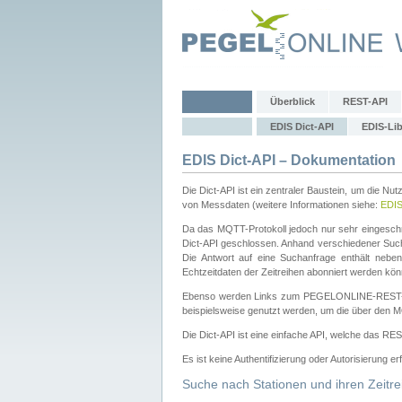
Überblick
REST-API
EDIS Dict-API
EDIS-Lib
EDIS Dict-API – Dokumentation
Die Dict-API ist ein zentraler Baustein, um die Nu
von Messdaten (weitere Informationen siehe:
EDI
Da das MQTT-Protokoll jedoch nur sehr eingeschr
Dict-API geschlossen. Anhand verschiedener Su
Die Antwort auf eine Suchanfrage enthält nebe
Echtzeitdaten der Zeitreihen abonniert werden kön
Ebenso werden Links zum PEGELONLINE-REST-
beispielsweise genutzt werden, um die über den M
Die Dict-API ist eine einfache API, welche das RE
Es ist keine Authentifizierung oder Autorisierung er
Suche nach Stationen und ihren Zeitre