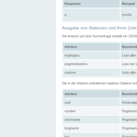
Parameter
Beispiel
q
q=köln
Ausgabe von Stationen und ihren Zeit
Die Antwort auf eine Suchanfrage enthält ein JSO
Attribut
Beschre
mqtttopics
Liste all
pegelonlinelinks
Liste der
stations
Liste alle
Die in der Antwort enthaltenen stations-Objekte 
Attribut
Beschre
uuid
Eindeutig
number
Pegelnum
shortname
Pegelname
longname
Pegelname
km
Flusskilo