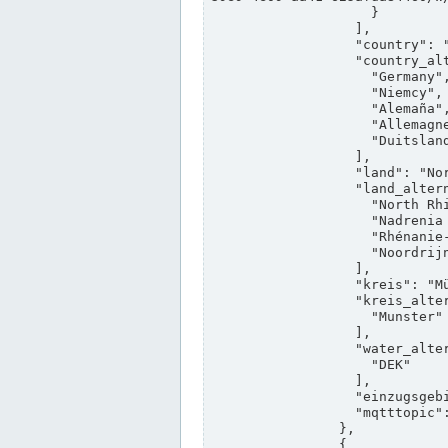
                    }

                  ],

                  "country": "Deutschland",

                  "country_alternatives": [

                    "Germany",

                    "Niemcy",

                    "Alemaña",

                    "Allemagne",

                    "Duitsland"

                  ],

                  "land": "Nordrhein-Westfalen",

                  "land_alternatives": [

                    "North Rhine-Westphalia",

                    "Nadrenia Północna-Westfalia",

                    "Rhénanie-du-Nord-Westphalie",

                    "Noordrijn-Westfalen"

                  ],

                  "kreis": "Münster",

                  "kreis_alternatives": [

                    "Munster"

                  ],

                  "water_alternatives": [

                    "DEK"

                  ],

                  "einzugsgebiet": "Ems",

                  "mqtttopic": "edis/pegelonline/+/+/+/+/ccd3e8f1-39e9-4e09-aa41-625afda84460/+"

                },

                {
