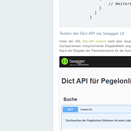
                    // Weitere Stationen

                }

              ]

            }

Testen der Dict-API via Swagger UI
Unter der URL
Dict-API /search
steht über Swagg
Suchparameter entsprechende Eingabefelder angeb
Nach der Eingabe der Parameterwerte für die Suche