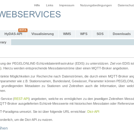
Hilfe
Links
Impressum
Nutzungsbedingungen
Datenschut
HyDAS-API
Visualisierung
WMS
WFS
SOS
Downloads
rary
tzung der PEGELONLINE-Echtzeitdateninfrastruktur (EDIS) zu unterstützen. Ziel von EDIS ist 
S
). Hierzu werden entsprechende Messdatenströme über einen MQTT-Broker angeboten.
änkte Möglichkeiten zur Recherche nach Datenströmen, die durch einen MQTT-Broker ange
chparameter wie z.B. Stationsnamen, Bundesland, Gewässer, Parameter können PEGELONL
n grundlegenden Metadaten zu Stationen und Zeitreihen auch die Information, über wel
nen.
Service (
REST-API
) angeboten, welche es ermöglichen zu den jeweiligen Zeitreihen Mess
QTT-Broker ausgelieferten Echtzeit-Messwerte mit historischen Messdaten oder Referenzwer
ST-Paradigma umsetzt. Sie ist über folgende URL erreichbar:
Dict-API
forderlich, um die Dict-API zu nutzen.
ihen