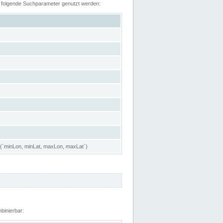
n folgende Suchparameter genutzt werden:
 (`minLon, minLat, maxLon, maxLat`)
binierbar: