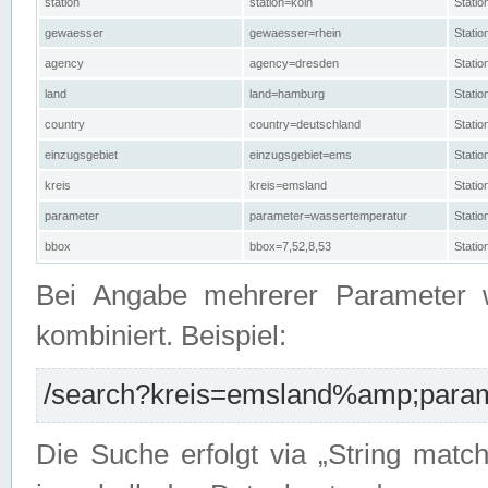
station
station=köln
Stati
gewaesser
gewaesser=rhein
Stati
agency
agency=dresden
Stati
land
land=hamburg
Stati
country
country=deutschland
Statio
einzugsgebiet
einzugsgebiet=ems
Stati
kreis
kreis=emsland
Stati
parameter
parameter=wassertemperatur
Stati
bbox
bbox=7,52,8,53
Statio
Bei Angabe mehrerer Parameter 
kombiniert. Beispiel:
/search?kreis=emsland%amp;parame
Die Suche erfolgt via „String matc