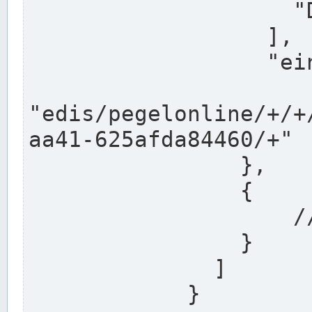
                    "DEK"

                  ],

                  "einzugsgebiet": "Ems",

                  
"edis/pegelonline/+/+
aa41-625afda84460/+"

                },

                {

                    // Weitere Stationen

                }

              ]

            }
