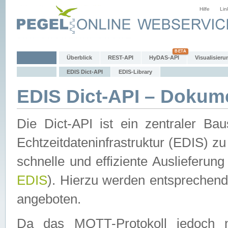
Hilfe
Lin
Überblick
REST-API
HyDAS-API
Visualisieru
EDIS Dict-API
EDIS-Library
EDIS Dict-API – Dokum
Die Dict-API ist ein zentraler 
Echtzeitdateninfrastruktur (EDIS) zu
schnelle und effiziente Auslieferun
EDIS
). Hierzu werden entspreche
angeboten.
Da das MQTT-Protokoll jedoch n