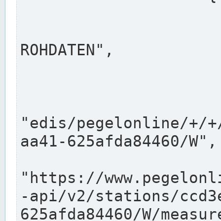
                      "shortname": "W"
                      "longname": "WASSER
ROHDATEN",

                      "unit": "m+NN",
                      "equidistance": 1
                    
"edis/pegelonline/+/+
aa41-625afda84460/W",

                      "pegel
"https://www.pegelonl
-api/v2/stations/ccd3
625afda84460/W/measure