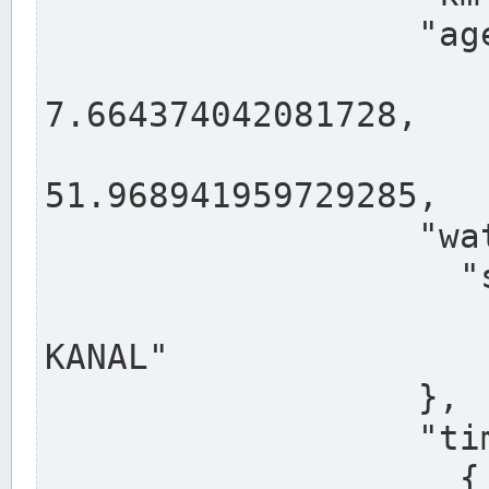
                  "agency": "RHEINE",

                  
7.664374042081728,

                 
51.968941959729285,

                  "water": {

                    "shortname": "DEK",

                    "longname": "DORTMUND-E
KANAL"

                  },

                  "timeseries": [

                    {
