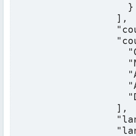
                    }

                  ],

                  "country": "Deutschland",

                  "country_alternatives": [

                    "Germany",

                    "Niemcy",

                    "Alemaña",

                    "Allemagne",

                    "Duitsland"

                  ],

                  "land": "Nordrhein-Westfalen",

                  "land_alternatives": [
