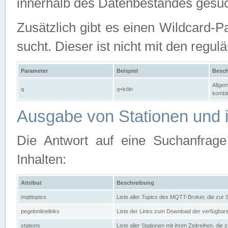
innerhalb des Datenbestandes gesuc
Zusätzlich gibt es einen Wildcard-P
sucht. Dieser ist nicht mit den reg
Parameter
Beispiel
Besch
Allgem
q
q=köln
kombin
Ausgabe von Stationen und i
Die Antwort auf eine Suchanfrag
Inhalten:
Attribut
Beschreibung
mqtttopics
Liste aller Topics des MQTT-Broker, die zur
pegelonlinelinks
Liste der Links zum Download der verfügba
stations
Liste aller Stationen mit ihren Zeitreihen, di