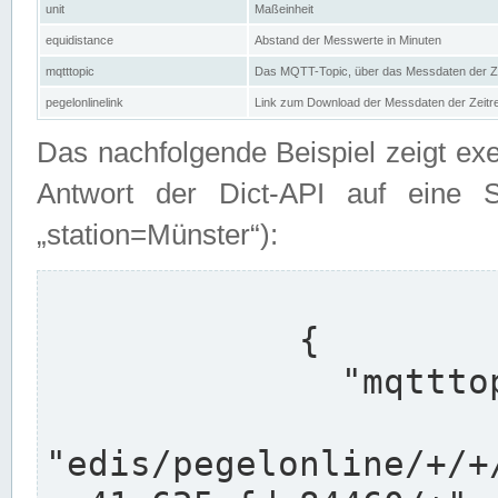
unit
Maßeinheit
equidistance
Abstand der Messwerte in Minuten
mqtttopic
Das MQTT-Topic, über das Messdaten der Ze
pegelonlinelink
Link zum Download der Messdaten der Zeit
Das nachfolgende Beispiel zeigt ex
Antwort der Dict-API auf eine 
„station=Münster“):
            {

              "mqtttopics": [

"edis/pegelonline/+/+