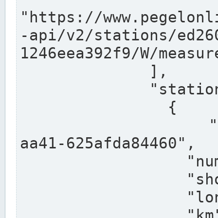
"https://www.pegelonl
-api/v2/stations/ed26
1246eea392f9/W/measure
              ],

              "stations": [

                {

                  "uuid": "ccd3e8f1-39e9-4e09-
aa41-625afda84460",

                  "number": "27800040",

                  "shortname": "MÜNSTER OW",

                  "longname": "MÜNSTER OW",

                  "km": 70.315,
