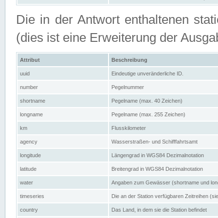
Die in der Antwort enthaltenen stat
(dies ist eine Erweiterung der Au
Attribut
Beschreibung
uuid
Eindeutige unveränderliche ID.
number
Pegelnummer
shortname
Pegelname (max. 40 Zeichen)
longname
Pegelname (max. 255 Zeichen)
km
Flusskilometer
agency
Wasserstraßen- und Schifffahrtsamt
longitude
Längengrad in WGS84 Dezimalnotation
latitude
Breitengrad in WGS84 Dezimalnotation
water
Angaben zum Gewässer (shortname und lo
timeseries
Die an der Station verfügbaren Zeitreihen (si
country
Das Land, in dem sie die Station befindet