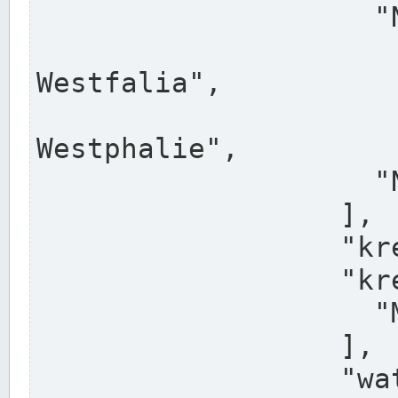
                    "North Rhine-Westphalia",

                    "Nadreni
Westfalia",

                    "Rhéna
Westphalie",

                    "Noordrijn-Westfalen"

                  ],

                  "kreis": "Münster",

                  "kreis_alternatives": [

                    "Munster"

                  ],

                  "water_alternatives": [
