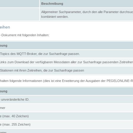
Beschreibung
Allgemeiner Suchparameter, durch den alle Parameter durchsuc
kombiniert werden.
reihen
N-Dokument mit folgenden Inhalten:
ibung
er Topics des MQTT-Broker, die zur Suchanfrage passen.
 Links zum Download der verfügbaren Messdaten aller zur Suchanfrage passenden Zeitrei
r Stationen mit ihren Zeitreihen, die zur Suchanfrage passen
enthalten folgende Informationen (dies ist eine Erweiterung der Ausgaben der PEGELONLINE-
ibung
e unveränderliche ID.
mer
 (max. 40 Zeichen)
 (max. 255 Zeichen)
meter