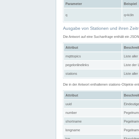
Parameter
Beispiel
q
q=köln
Ausgabe von Stationen und ihren Zeit
Die Antwort auf eine Suchanfrage enthält ein JSO
Attribut
Beschre
mqtttopics
Liste all
pegelonlinelinks
Liste der
stations
Liste alle
Die in der Antwort enthaltenen stations-Objekte 
Attribut
Beschre
uuid
Eindeutig
number
Pegelnum
shortname
Pegelname
longname
Pegelname
km
Flusskilo