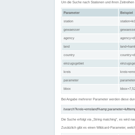
Um die Suche nach Stationen und ihren Zeitreihe
Parameter
Beispiel
station
station=kö
gewaesser
gewaesse
agency
agency=d
land
land=ham
country
country=d
einzugsgebiet
einzugsg
kreis
kreis=em
parameter
paramete
bbox
bbox=7,52
Bei Angabe mehrerer Parameter werden diese durc
/search?kreis=emsland%amp;parameter=lufttemp
Die Suche erfolgt via „String matching“, es wird
Zusätzlich gibt es einen Wildcard-Parameter, welc