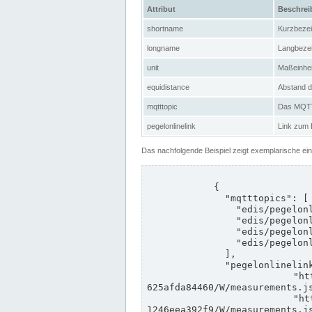
Attribut
Beschre
shortname
Kurzbeze
longname
Langbeze
unit
Maßeinhei
equidistance
Abstand d
mqtttopic
Das MQTT-
pegelonlinelink
Link zum
Das nachfolgende Beispiel zeigt exemplarische ei
            {

              "mqtttopics": [

                "edis/pegelonline/+/+/+/+/ccd3e8f1-39e9-4e09-aa41-625afda84460/+",

                "edis/pegelonline/+/+/+/+/ed260406-bdd6-42ef-bf2a-1246eea392f9/+",

                "edis/pegelonline/+/+/+/+/ccd3e8f1-39e9-4e09-aa41-625afda84460/+",

                "edis/pegelonline/+/+/+/+/ed260406-bdd6-42ef-bf2a-1246eea392f9/+"

              ],

              "pegelonlinelinks": [

                "https://www.pegelonline.wsv.de/webservices/rest-api/v2/stations/ccd3e8f1-39e9-4e09-aa41-
625afda84460/W/measurements.js
                "https://www.pegelonline.wsv.de/webservices/rest-api/v2/stations/ed260406-bdd6-42ef-bf2a-
1246eea392f9/W/measurements.js