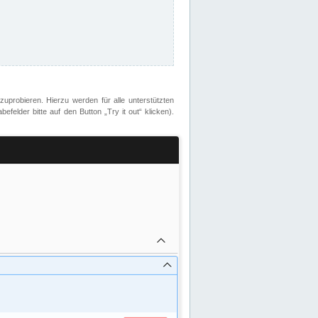
zuprobieren. Hierzu werden für alle unterstützten
lder bitte auf den Button „Try it out“ klicken).