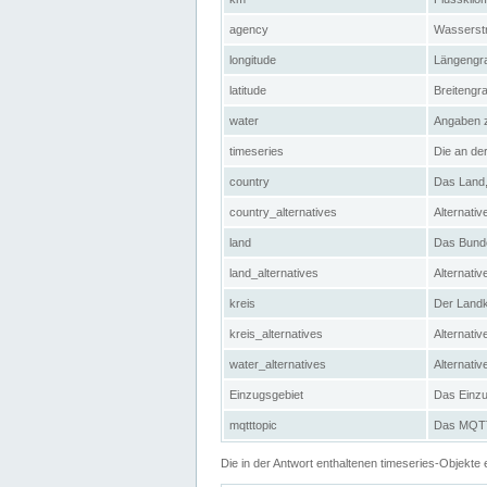
agency
Wasserstr
longitude
Längengra
latitude
Breitengr
water
Angaben 
timeseries
Die an der
country
Das Land, 
country_alternatives
Alternativ
land
Das Bundes
land_alternatives
Alternativ
kreis
Der Landkr
kreis_alternatives
Alternativ
water_alternatives
Alternati
Einzugsgebiet
Das Einzug
mqtttopic
Das MQTT-
Die in der Antwort enthaltenen timeseries-Objekt