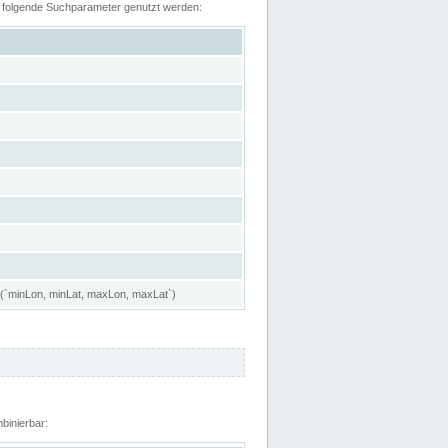
n folgende Suchparameter genutzt werden:
 (`minLon, minLat, maxLon, maxLat`)
binierbar: