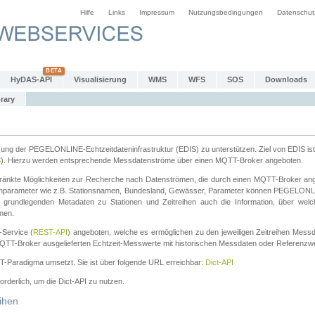
Hilfe
Links
Impressum
Nutzungsbedingungen
Datenschut
HyDAS-API
Visualisierung
WMS
WFS
SOS
Downloads
rary
tzung der PEGELONLINE-Echtzeitdateninfrastruktur (EDIS) zu unterstützen. Ziel von EDIS ist 
S
). Hierzu werden entsprechende Messdatenströme über einen MQTT-Broker angeboten.
änkte Möglichkeiten zur Recherche nach Datenströmen, die durch einen MQTT-Broker ange
chparameter wie z.B. Stationsnamen, Bundesland, Gewässer, Parameter können PEGELONL
n grundlegenden Metadaten zu Stationen und Zeitreihen auch die Information, über wel
nen.
Service (
REST-API
) angeboten, welche es ermöglichen zu den jeweiligen Zeitreihen Mess
QTT-Broker ausgelieferten Echtzeit-Messwerte mit historischen Messdaten oder Referenzwer
ST-Paradigma umsetzt. Sie ist über folgende URL erreichbar:
Dict-API
forderlich, um die Dict-API zu nutzen.
ihen