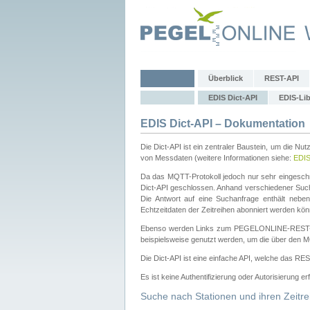
Überblick
REST-API
EDIS Dict-API
EDIS-Lib
EDIS Dict-API – Dokumentation
Die Dict-API ist ein zentraler Baustein, um die Nu
von Messdaten (weitere Informationen siehe:
EDI
Da das MQTT-Protokoll jedoch nur sehr eingeschr
Dict-API geschlossen. Anhand verschiedener Su
Die Antwort auf eine Suchanfrage enthält nebe
Echtzeitdaten der Zeitreihen abonniert werden kön
Ebenso werden Links zum PEGELONLINE-REST-
beispielsweise genutzt werden, um die über den M
Die Dict-API ist eine einfache API, welche das RE
Es ist keine Authentifizierung oder Autorisierung er
Suche nach Stationen und ihren Zeitre