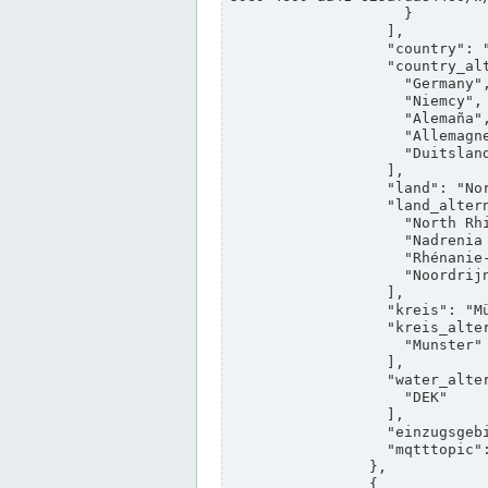
                    }

                  ],

                  "country": "Deutschland",

                  "country_alternatives": [

                    "Germany",

                    "Niemcy",

                    "Alemaña",

                    "Allemagne",

                    "Duitsland"

                  ],

                  "land": "Nordrhein-Westfalen",

                  "land_alternatives": [

                    "North Rhine-Westphalia",

                    "Nadrenia Północna-Westfalia",

                    "Rhénanie-du-Nord-Westphalie",

                    "Noordrijn-Westfalen"

                  ],

                  "kreis": "Münster",

                  "kreis_alternatives": [

                    "Munster"

                  ],

                  "water_alternatives": [

                    "DEK"

                  ],

                  "einzugsgebiet": "Ems",

                  "mqtttopic": "edis/pegelonline/+/+/+/+/ccd3e8f1-39e9-4e09-aa41-625afda84460/+"

                },

                {
