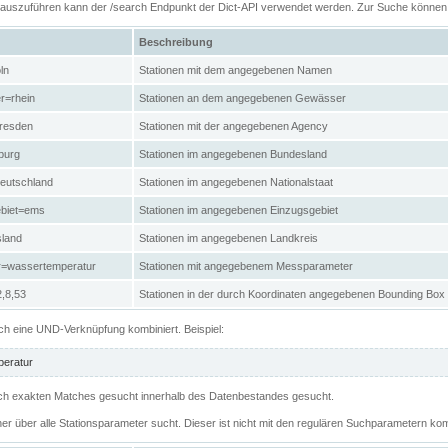
n auszuführen kann der /search Endpunkt der Dict-API verwendet werden. Zur Suche könne
Beschreibung
ln
Stationen mit dem angegebenen Namen
r=rhein
Stationen an dem angegebenen Gewässer
resden
Stationen mit der angegebenen Agency
burg
Stationen im angegebenen Bundesland
eutschland
Stationen im angegebenen Nationalstaat
ebiet=ems
Stationen im angegebenen Einzugsgebiet
sland
Stationen im angegebenen Landkreis
r=wassertemperatur
Stationen mit angegebenem Messparameter
,8,53
Stationen in der durch Koordinaten angegebenen Bounding Box
h eine UND-Verknüpfung kombiniert. Beispiel:
eratur
 nach exakten Matches gesucht innerhalb des Datenbestandes gesucht.
her über alle Stationsparameter sucht. Dieser ist nicht mit den regulären Suchparametern kom