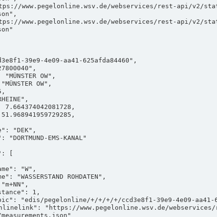
on",

on"

measurements.json"
