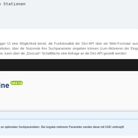
er UI eine Möglichkeit bereit, die Funktionalität der Dict-API über ein Web-Formular aus
oten, über die Nutzende ihre Suchparameter eingeben können (zum Aktivieren der Eingabefe
, kann über die „Execute“-Schaltfläche eine Anfrage an die Dict-API gestellt werden: