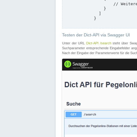
                    // Weitere Stationen

                }

              ]

            }

Testen der Dict-API via Swagger UI
Unter der URL
Dict-API /search
steht über Swagg
Suchparameter entsprechende Eingabefelder angeb
Nach der Eingabe der Parameterwerte für die Suche