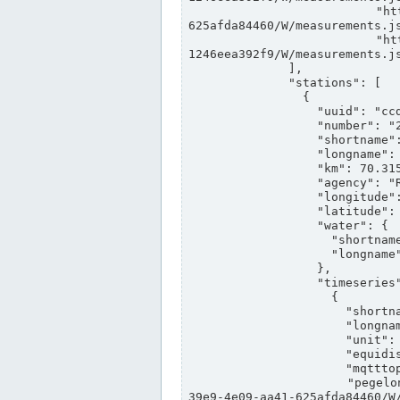
                "https://www.pegelonline.wsv.de/webservices/rest-api/v2/stations/ccd3e8f1-39e9-4e09-aa41-
625afda84460/W/measurements.js
                "https://www.pegelonline.wsv.de/webservices/rest-api/v2/stations/ed260406-bdd6-42ef-bf2a-
1246eea392f9/W/measurements.js
              ],

              "stations": [

                {

                  "uuid": "ccd3e8f1-39e9-4e09-aa41-625afda84460",

                  "number": "27800040",

                  "shortname": "MÜNSTER OW",

                  "longname": "MÜNSTER OW",

                  "km": 70.315,

                  "agency": "RHEINE",

                  "longitude": 7.664374042081728,

                  "latitude": 51.968941959729285,

                  "water": {

                    "shortname": "DEK",

                    "longname": "DORTMUND-EMS-KANAL"

                  },

                  "timeseries": [

                    {

                      "shortname": "W",

                      "longname": "WASSERSTAND ROHDATEN",

                      "unit": "m+NN",

                      "equidistance": 1,

                      "mqtttopic": "edis/pegelonline/+/+/+/+/ccd3e8f1-39e9-4e09-aa41-625afda84460/W",

                      "pegelonlinelink": "https://www.pegelonline.wsv.de/webservices/rest-api/v2/stations/ccd3e8f1-
39e9-4e09-aa41-625afda84460/W/