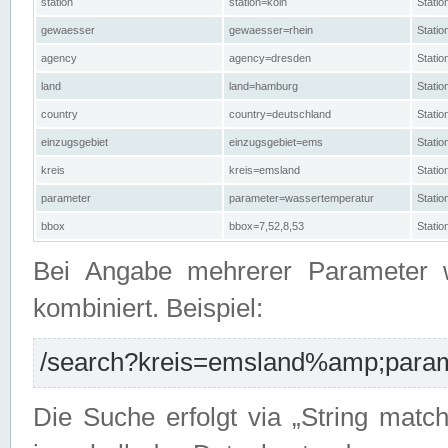
station
station=köln
Stati
gewaesser
gewaesser=rhein
Stati
agency
agency=dresden
Stati
land
land=hamburg
Stati
country
country=deutschland
Statio
einzugsgebiet
einzugsgebiet=ems
Stati
kreis
kreis=emsland
Stati
parameter
parameter=wassertemperatur
Stati
bbox
bbox=7,52,8,53
Statio
Bei Angabe mehrerer Parameter 
kombiniert. Beispiel:
/search?kreis=emsland%amp;parame
Die Suche erfolgt via „String matc