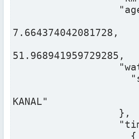
                  "agency": "RHEINE",

                  
7.664374042081728,

                 
51.968941959729285,

                  "water": {

                    "shortname": "DEK",

                    "longname": "DORTMUND-E
KANAL"

                  },

                  "timeseries": [

                    {
