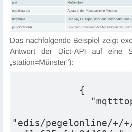
unit
Maßeinheit
equidistance
Abstand der Messwerte in Minuten
mqtttopic
Das MQTT-Topic, über das Messdaten der Ze
pegelonlinelink
Link zum Download der Messdaten der Zeit
Das nachfolgende Beispiel zeigt ex
Antwort der Dict-API auf eine 
„station=Münster“):
            {

              "mqtttopics": [

"edis/pegelonline/+/+