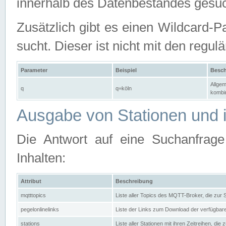
innerhalb des Datenbestandes gesuc
Zusätzlich gibt es einen Wildcard-P
sucht. Dieser ist nicht mit den reg
Parameter
Beispiel
Besch
Allgem
q
q=köln
kombin
Ausgabe von Stationen und i
Die Antwort auf eine Suchanfrag
Inhalten:
Attribut
Beschreibung
mqtttopics
Liste aller Topics des MQTT-Broker, die zur
pegelonlinelinks
Liste der Links zum Download der verfügba
stations
Liste aller Stationen mit ihren Zeitreihen, di