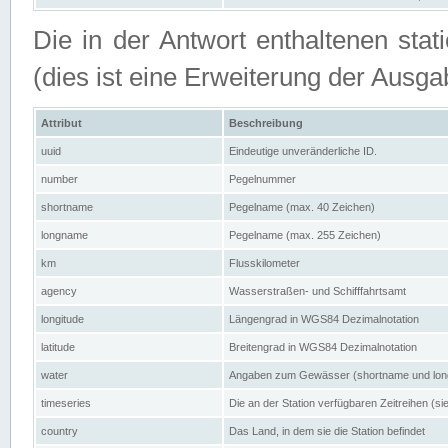
Die in der Antwort enthaltenen stat
(dies ist eine Erweiterung der Au
Attribut
Beschreibung
uuid
Eindeutige unveränderliche ID.
number
Pegelnummer
shortname
Pegelname (max. 40 Zeichen)
longname
Pegelname (max. 255 Zeichen)
km
Flusskilometer
agency
Wasserstraßen- und Schifffahrtsamt
longitude
Längengrad in WGS84 Dezimalnotation
latitude
Breitengrad in WGS84 Dezimalnotation
water
Angaben zum Gewässer (shortname und lo
timeseries
Die an der Station verfügbaren Zeitreihen (si
country
Das Land, in dem sie die Station befindet