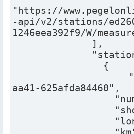
"https://www.pegelonl
-api/v2/stations/ed26
1246eea392f9/W/measure
              ],

              "stations": [

                {

                  "uuid": "ccd3e8f1-39e9-4e09-
aa41-625afda84460",

                  "number": "27800040",

                  "shortname": "MÜNSTER OW",

                  "longname": "MÜNSTER OW",

                  "km": 70.315,
