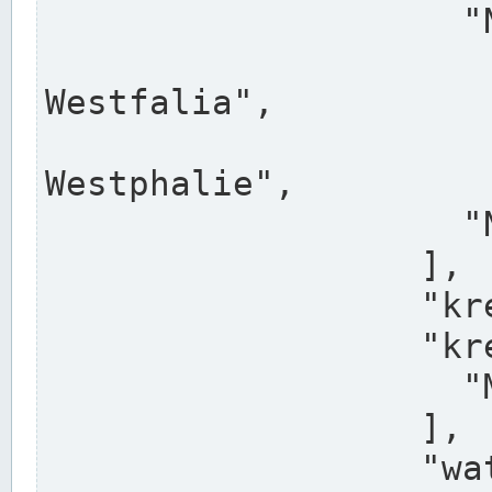
                    "North Rhine-Westphalia",

                    "Nadreni
Westfalia",

                    "Rhéna
Westphalie",

                    "Noordrijn-Westfalen"

                  ],

                  "kreis": "Münster",

                  "kreis_alternatives": [

                    "Munster"

                  ],

                  "water_alternatives": [
