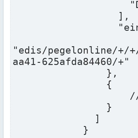
                    "DEK"

                  ],

                  "einzugsgebiet": "Ems",

                  
"edis/pegelonline/+/+
aa41-625afda84460/+"

                },

                {

                    // Weitere Stationen

                }

              ]

            }
