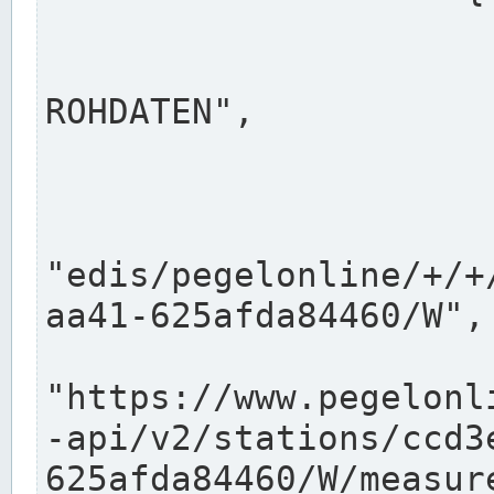
                      "shortname": "W"
                      "longname": "WASSER
ROHDATEN",

                      "unit": "m+NN",
                      "equidistance": 1
                    
"edis/pegelonline/+/+
aa41-625afda84460/W",

                      "pegel
"https://www.pegelonl
-api/v2/stations/ccd3
625afda84460/W/measure