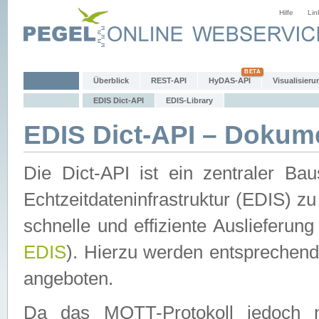
Hilfe
Lin
Überblick
REST-API
HyDAS-API
Visualisieru
EDIS Dict-API
EDIS-Library
EDIS Dict-API – Dokum
Die Dict-API ist ein zentraler 
Echtzeitdateninfrastruktur (EDIS) zu
schnelle und effiziente Auslieferun
EDIS
). Hierzu werden entspreche
angeboten.
Da das MQTT-Protokoll jedoch n