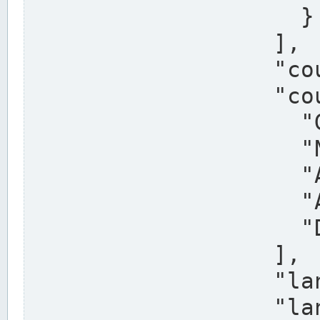
                    }

                  ],

                  "country": "Deutschland",

                  "country_alternatives": [

                    "Germany",

                    "Niemcy",

                    "Alemaña",

                    "Allemagne",

                    "Duitsland"

                  ],

                  "land": "Nordrhein-Westfalen",

                  "land_alternatives": [
