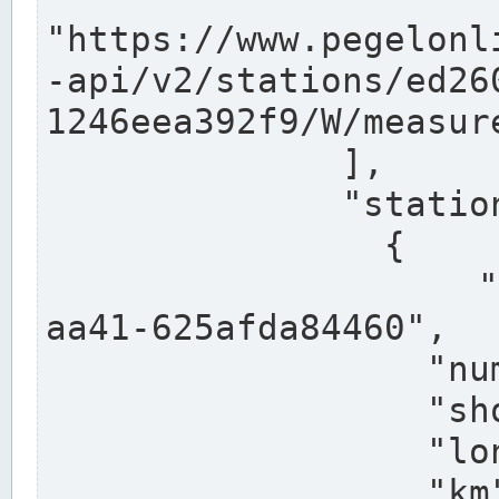
"https://www.pegelonl
-api/v2/stations/ed26
1246eea392f9/W/measure
              ],

              "stations": [

                {

                  "uuid": "ccd3e8f1-39e9-4e09-
aa41-625afda84460",

                  "number": "27800040",

                  "shortname": "MÜNSTER OW",

                  "longname": "MÜNSTER OW",

                  "km": 70.315,
