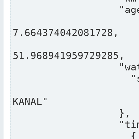
                  "agency": "RHEINE",

                  
7.664374042081728,

                 
51.968941959729285,

                  "water": {

                    "shortname": "DEK",

                    "longname": "DORTMUND-E
KANAL"

                  },

                  "timeseries": [

                    {
