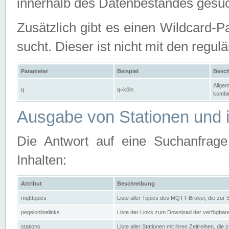
innerhalb des Datenbestandes gesuc
Zusätzlich gibt es einen Wildcard-P
sucht. Dieser ist nicht mit den reg
Parameter
Beispiel
Besch
Allgem
q
q=köln
kombin
Ausgabe von Stationen und i
Die Antwort auf eine Suchanfrag
Inhalten:
Attribut
Beschreibung
mqtttopics
Liste aller Topics des MQTT-Broker, die zur
pegelonlinelinks
Liste der Links zum Download der verfügba
stations
Liste aller Stationen mit ihren Zeitreihen, di