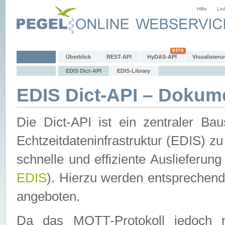
Hilfe
Lin
Überblick
REST-API
HyDAS-API
Visualisieru
EDIS Dict-API
EDIS-Library
EDIS Dict-API – Dokum
Die Dict-API ist ein zentraler 
Echtzeitdateninfrastruktur (EDIS) zu
schnelle und effiziente Auslieferun
EDIS
). Hierzu werden entspreche
angeboten.
Da das MQTT-Protokoll jedoch n