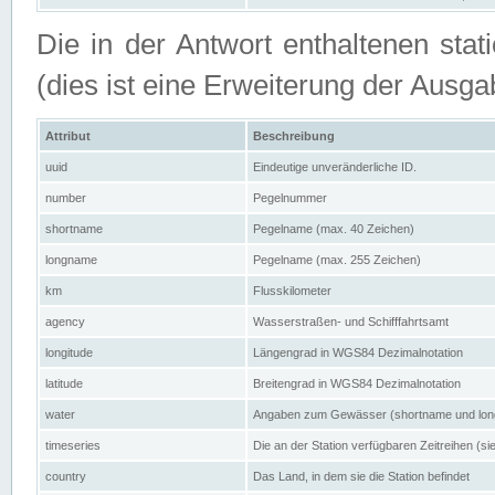
Die in der Antwort enthaltenen stat
(dies ist eine Erweiterung der Au
Attribut
Beschreibung
uuid
Eindeutige unveränderliche ID.
number
Pegelnummer
shortname
Pegelname (max. 40 Zeichen)
longname
Pegelname (max. 255 Zeichen)
km
Flusskilometer
agency
Wasserstraßen- und Schifffahrtsamt
longitude
Längengrad in WGS84 Dezimalnotation
latitude
Breitengrad in WGS84 Dezimalnotation
water
Angaben zum Gewässer (shortname und lo
timeseries
Die an der Station verfügbaren Zeitreihen (si
country
Das Land, in dem sie die Station befindet