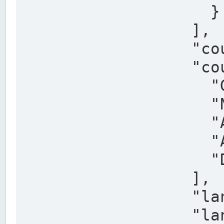
                    }

                  ],

                  "country": "Deutschland",

                  "country_alternatives": [

                    "Germany",

                    "Niemcy",

                    "Alemaña",

                    "Allemagne",

                    "Duitsland"

                  ],

                  "land": "Nordrhein-Westfalen",

                  "land_alternatives": [
