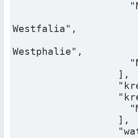
                    "North Rhine-Westphalia",

                    "Nadreni
Westfalia",

                    "Rhéna
Westphalie",

                    "Noordrijn-Westfalen"

                  ],

                  "kreis": "Münster",

                  "kreis_alternatives": [

                    "Munster"

                  ],

                  "water_alternatives": [
