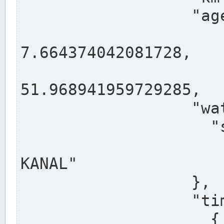
                  "agency": "RHEINE",

                  
7.664374042081728,

                 
51.968941959729285,

                  "water": {

                    "shortname": "DEK",

                    "longname": "DORTMUND-E
KANAL"

                  },

                  "timeseries": [

                    {
