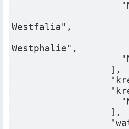
                    "North Rhine-Westphalia",

                    "Nadreni
Westfalia",

                    "Rhéna
Westphalie",

                    "Noordrijn-Westfalen"

                  ],

                  "kreis": "Münster",

                  "kreis_alternatives": [

                    "Munster"

                  ],

                  "water_alternatives": [
