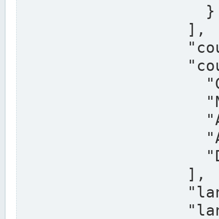
                    }

                  ],

                  "country": "Deutschland",

                  "country_alternatives": [

                    "Germany",

                    "Niemcy",

                    "Alemaña",

                    "Allemagne",

                    "Duitsland"

                  ],

                  "land": "Nordrhein-Westfalen",

                  "land_alternatives": [
