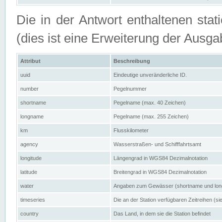
Die in der Antwort enthaltenen stat
(dies ist eine Erweiterung der Au
Attribut
Beschreibung
uuid
Eindeutige unveränderliche ID.
number
Pegelnummer
shortname
Pegelname (max. 40 Zeichen)
longname
Pegelname (max. 255 Zeichen)
km
Flusskilometer
agency
Wasserstraßen- und Schifffahrtsamt
longitude
Längengrad in WGS84 Dezimalnotation
latitude
Breitengrad in WGS84 Dezimalnotation
water
Angaben zum Gewässer (shortname und lo
timeseries
Die an der Station verfügbaren Zeitreihen (si
country
Das Land, in dem sie die Station befindet