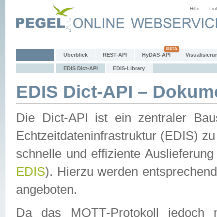
Hilfe
Lin
Überblick
REST-API
HyDAS-API
Visualisieru
EDIS Dict-API
EDIS-Library
EDIS Dict-API – Dokum
Die Dict-API ist ein zentraler 
Echtzeitdateninfrastruktur (EDIS) zu
schnelle und effiziente Auslieferun
EDIS
). Hierzu werden entspreche
angeboten.
Da das MQTT-Protokoll jedoch n