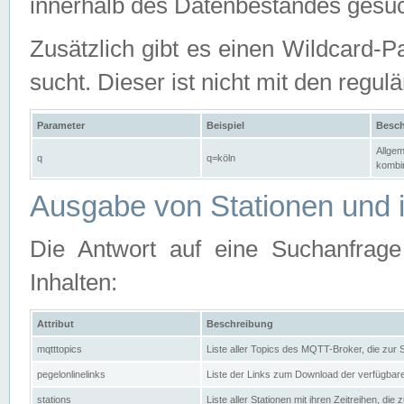
innerhalb des Datenbestandes gesuc
Zusätzlich gibt es einen Wildcard-P
sucht. Dieser ist nicht mit den reg
Parameter
Beispiel
Besch
Allgem
q
q=köln
kombin
Ausgabe von Stationen und i
Die Antwort auf eine Suchanfrag
Inhalten:
Attribut
Beschreibung
mqtttopics
Liste aller Topics des MQTT-Broker, die zur
pegelonlinelinks
Liste der Links zum Download der verfügba
stations
Liste aller Stationen mit ihren Zeitreihen, di