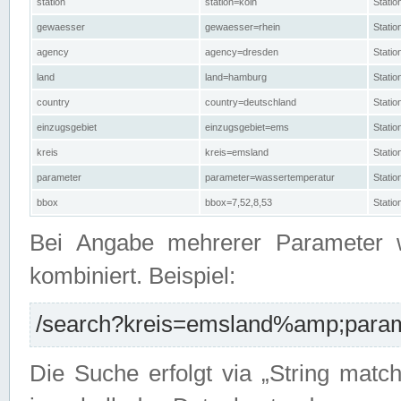
station
station=köln
Stati
gewaesser
gewaesser=rhein
Stati
agency
agency=dresden
Stati
land
land=hamburg
Stati
country
country=deutschland
Statio
einzugsgebiet
einzugsgebiet=ems
Stati
kreis
kreis=emsland
Stati
parameter
parameter=wassertemperatur
Stati
bbox
bbox=7,52,8,53
Statio
Bei Angabe mehrerer Parameter 
kombiniert. Beispiel:
/search?kreis=emsland%amp;parame
Die Suche erfolgt via „String matc