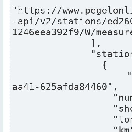
"https://www.pegelonl
-api/v2/stations/ed26
1246eea392f9/W/measure
              ],

              "stations": [

                {

                  "uuid": "ccd3e8f1-39e9-4e09-
aa41-625afda84460",

                  "number": "27800040",

                  "shortname": "MÜNSTER OW",

                  "longname": "MÜNSTER OW",

                  "km": 70.315,
