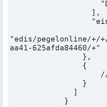
                    "DEK"

                  ],

                  "einzugsgebiet": "Ems",

                  
"edis/pegelonline/+/+
aa41-625afda84460/+"

                },

                {

                    // Weitere Stationen

                }

              ]

            }
