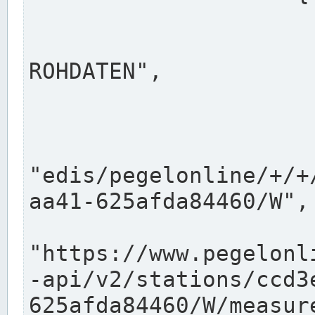
                      "shortname": "W"
                      "longname": "WASSER
ROHDATEN",

                      "unit": "m+NN",
                      "equidistance": 1
                    
"edis/pegelonline/+/+
aa41-625afda84460/W",

                      "pegel
"https://www.pegelonl
-api/v2/stations/ccd3
625afda84460/W/measure