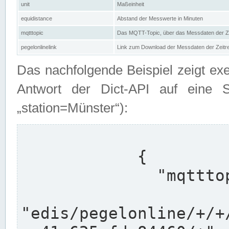
unit
Maßeinheit
equidistance
Abstand der Messwerte in Minuten
mqtttopic
Das MQTT-Topic, über das Messdaten der Ze
pegelonlinelink
Link zum Download der Messdaten der Zeit
Das nachfolgende Beispiel zeigt ex
Antwort der Dict-API auf eine 
„station=Münster“):
            {

              "mqtttopics": [

"edis/pegelonline/+/+