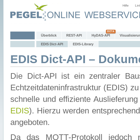
Hilfe
Lin
Überblick
REST-API
HyDAS-API
Visualisieru
EDIS Dict-API
EDIS-Library
EDIS Dict-API – Dokum
Die Dict-API ist ein zentraler 
Echtzeitdateninfrastruktur (EDIS) zu
schnelle und effiziente Auslieferun
EDIS
). Hierzu werden entspreche
angeboten.
Da das MQTT-Protokoll jedoch n