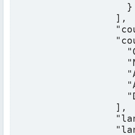
                    }

                  ],

                  "country": "Deutschland",

                  "country_alternatives": [

                    "Germany",

                    "Niemcy",

                    "Alemaña",

                    "Allemagne",

                    "Duitsland"

                  ],

                  "land": "Nordrhein-Westfalen",

                  "land_alternatives": [
