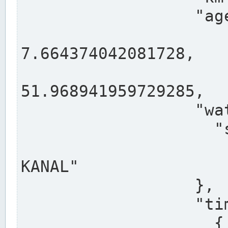
                  "agency": "RHEINE",

                  
7.664374042081728,

                 
51.968941959729285,

                  "water": {

                    "shortname": "DEK",

                    "longname": "DORTMUND-E
KANAL"

                  },

                  "timeseries": [

                    {
