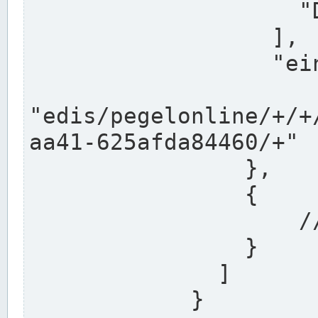
                    "DEK"

                  ],

                  "einzugsgebiet": "Ems",

                  
"edis/pegelonline/+/+
aa41-625afda84460/+"

                },

                {

                    // Weitere Stationen

                }

              ]

            }
