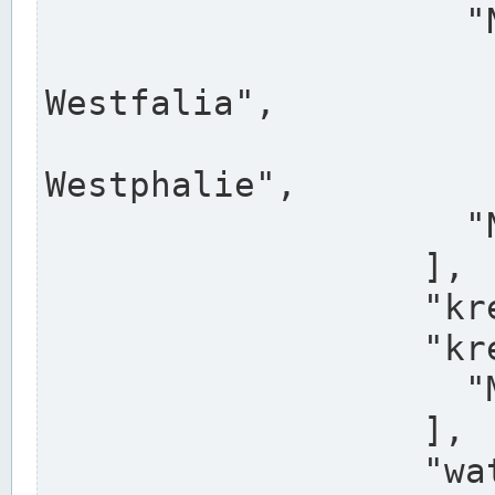
                    "North Rhine-Westphalia",

                    "Nadreni
Westfalia",

                    "Rhéna
Westphalie",

                    "Noordrijn-Westfalen"

                  ],

                  "kreis": "Münster",

                  "kreis_alternatives": [

                    "Munster"

                  ],

                  "water_alternatives": [
