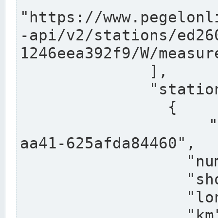
"https://www.pegelonl
-api/v2/stations/ed26
1246eea392f9/W/measure
              ],

              "stations": [

                {

                  "uuid": "ccd3e8f1-39e9-4e09-
aa41-625afda84460",

                  "number": "27800040",

                  "shortname": "MÜNSTER OW",

                  "longname": "MÜNSTER OW",

                  "km": 70.315,
