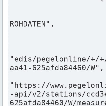
                      "shortname": "W"
                      "longname": "WASSER
ROHDATEN",

                      "unit": "m+NN",
                      "equidistance": 1
                    
"edis/pegelonline/+/+
aa41-625afda84460/W",

                      "pegel
"https://www.pegelonl
-api/v2/stations/ccd3
625afda84460/W/measure