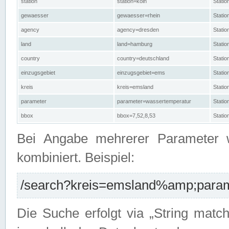
station
station=köln
Stati
gewaesser
gewaesser=rhein
Stati
agency
agency=dresden
Stati
land
land=hamburg
Stati
country
country=deutschland
Statio
einzugsgebiet
einzugsgebiet=ems
Stati
kreis
kreis=emsland
Stati
parameter
parameter=wassertemperatur
Stati
bbox
bbox=7,52,8,53
Statio
Bei Angabe mehrerer Parameter 
kombiniert. Beispiel:
/search?kreis=emsland%amp;parame
Die Suche erfolgt via „String matc