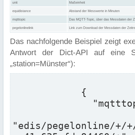
unit
Maßeinheit
equidistance
Abstand der Messwerte in Minuten
mqtttopic
Das MQTT-Topic, über das Messdaten der Ze
pegelonlinelink
Link zum Download der Messdaten der Zeit
Das nachfolgende Beispiel zeigt ex
Antwort der Dict-API auf eine 
„station=Münster“):
            {

              "mqtttopics": [

"edis/pegelonline/+/+