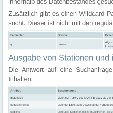
innerhalb des Datenbestandes gesuc
Zusätzlich gibt es einen Wildcard-P
sucht. Dieser ist nicht mit den reg
Parameter
Beispiel
Besch
Allgem
q
q=köln
kombin
Ausgabe von Stationen und i
Die Antwort auf eine Suchanfrag
Inhalten:
Attribut
Beschreibung
mqtttopics
Liste aller Topics des MQTT-Broker, die zur
pegelonlinelinks
Liste der Links zum Download der verfügba
stations
Liste aller Stationen mit ihren Zeitreihen, di