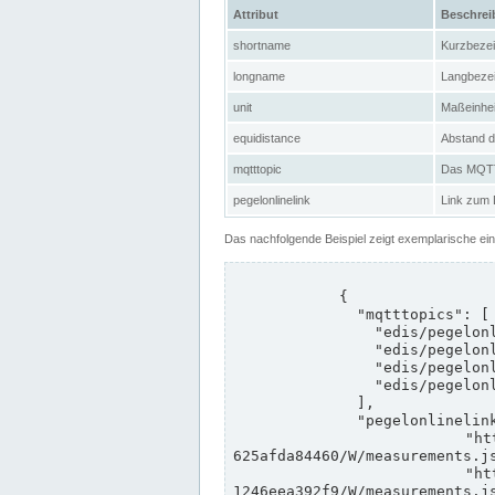
Attribut
Beschre
shortname
Kurzbeze
longname
Langbeze
unit
Maßeinhei
equidistance
Abstand d
mqtttopic
Das MQTT-
pegelonlinelink
Link zum
Das nachfolgende Beispiel zeigt exemplarische ei
            {

              "mqtttopics": [

                "edis/pegelonline/+/+/+/+/ccd3e8f1-39e9-4e09-aa41-625afda84460/+",

                "edis/pegelonline/+/+/+/+/ed260406-bdd6-42ef-bf2a-1246eea392f9/+",

                "edis/pegelonline/+/+/+/+/ccd3e8f1-39e9-4e09-aa41-625afda84460/+",

                "edis/pegelonline/+/+/+/+/ed260406-bdd6-42ef-bf2a-1246eea392f9/+"

              ],

              "pegelonlinelinks": [

                "https://www.pegelonline.wsv.de/webservices/rest-api/v2/stations/ccd3e8f1-39e9-4e09-aa41-
625afda84460/W/measurements.js
                "https://www.pegelonline.wsv.de/webservices/rest-api/v2/stations/ed260406-bdd6-42ef-bf2a-
1246eea392f9/W/measurements.js