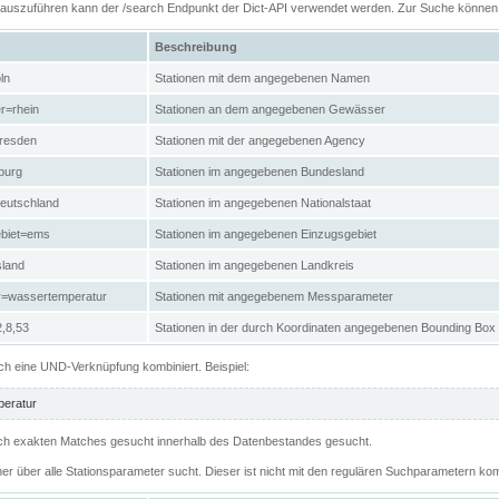
n auszuführen kann der /search Endpunkt der Dict-API verwendet werden. Zur Suche könne
Beschreibung
ln
Stationen mit dem angegebenen Namen
r=rhein
Stationen an dem angegebenen Gewässer
resden
Stationen mit der angegebenen Agency
burg
Stationen im angegebenen Bundesland
eutschland
Stationen im angegebenen Nationalstaat
ebiet=ems
Stationen im angegebenen Einzugsgebiet
sland
Stationen im angegebenen Landkreis
r=wassertemperatur
Stationen mit angegebenem Messparameter
,8,53
Stationen in der durch Koordinaten angegebenen Bounding Box
h eine UND-Verknüpfung kombiniert. Beispiel:
eratur
 nach exakten Matches gesucht innerhalb des Datenbestandes gesucht.
her über alle Stationsparameter sucht. Dieser ist nicht mit den regulären Suchparametern kom