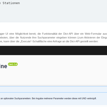
er UI eine Möglichkeit bereit, die Funktionalität der Dict-API über ein Web-Formular aus
oten, über die Nutzende ihre Suchparameter eingeben können (zum Aktivieren der Eingabefe
, kann über die „Execute“-Schaltfläche eine Anfrage an die Dict-API gestellt werden: