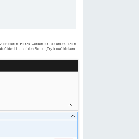
zuprobieren. Hierzu werden für alle unterstützten
lder bitte auf den Button „Try it out“ klicken).