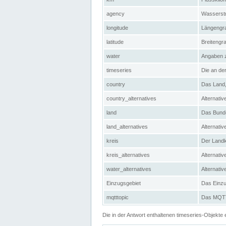
agency
Wasserstr
longitude
Längengra
latitude
Breitengr
water
Angaben 
timeseries
Die an der
country
Das Land, 
country_alternatives
Alternativ
land
Das Bundes
land_alternatives
Alternativ
kreis
Der Landkr
kreis_alternatives
Alternativ
water_alternatives
Alternati
Einzugsgebiet
Das Einzug
mqtttopic
Das MQTT-
Die in der Antwort enthaltenen timeseries-Objekt