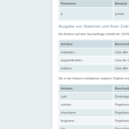
Parameter
Beispiel
q
q=köln
Ausgabe von Stationen und ihren Zeit
Die Antwort auf eine Suchanfrage enthält ein JSO
Attribut
Beschre
mqtttopics
Liste all
pegelonlinelinks
Liste der
stations
Liste alle
Die in der Antwort enthaltenen stations-Objekte 
Attribut
Beschre
uuid
Eindeutig
number
Pegelnum
shortname
Pegelname
longname
Pegelname
km
Flusskilo