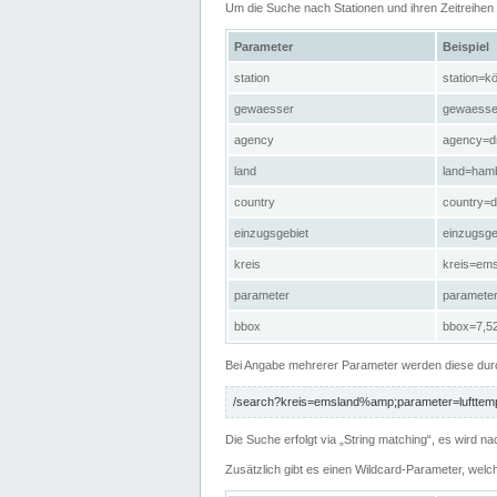
Um die Suche nach Stationen und ihren Zeitreihe
Parameter
Beispiel
station
station=kö
gewaesser
gewaesse
agency
agency=d
land
land=ham
country
country=d
einzugsgebiet
einzugsg
kreis
kreis=em
parameter
paramete
bbox
bbox=7,52
Bei Angabe mehrerer Parameter werden diese durc
/search?kreis=emsland%amp;parameter=lufttemp
Die Suche erfolgt via „String matching“, es wird
Zusätzlich gibt es einen Wildcard-Parameter, welc