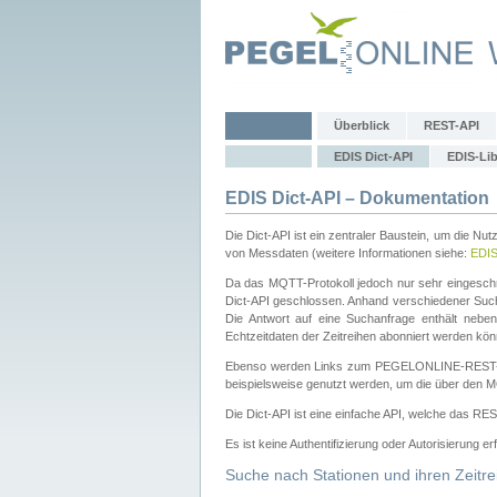
Überblick
REST-API
EDIS Dict-API
EDIS-Lib
EDIS Dict-API – Dokumentation
Die Dict-API ist ein zentraler Baustein, um die Nu
von Messdaten (weitere Informationen siehe:
EDI
Da das MQTT-Protokoll jedoch nur sehr eingeschr
Dict-API geschlossen. Anhand verschiedener Su
Die Antwort auf eine Suchanfrage enthält nebe
Echtzeitdaten der Zeitreihen abonniert werden kön
Ebenso werden Links zum PEGELONLINE-REST-
beispielsweise genutzt werden, um die über den M
Die Dict-API ist eine einfache API, welche das RE
Es ist keine Authentifizierung oder Autorisierung er
Suche nach Stationen und ihren Zeitre