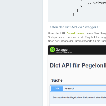
                    // Weitere Stationen

                }

              ]

            }

Testen der Dict-API via Swagger UI
Unter der URL
Dict-API /search
steht über Swagg
Suchparameter entsprechende Eingabefelder angeb
Nach der Eingabe der Parameterwerte für die Suche