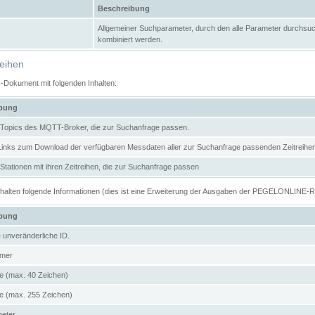
Beschreibung
Allgemeiner Suchparameter, durch den alle Parameter durchsuc
kombiniert werden.
reihen
N-Dokument mit folgenden Inhalten:
ibung
er Topics des MQTT-Broker, die zur Suchanfrage passen.
 Links zum Download der verfügbaren Messdaten aller zur Suchanfrage passenden Zeitrei
r Stationen mit ihren Zeitreihen, die zur Suchanfrage passen
enthalten folgende Informationen (dies ist eine Erweiterung der Ausgaben der PEGELONLINE-
ibung
e unveränderliche ID.
mer
 (max. 40 Zeichen)
 (max. 255 Zeichen)
meter