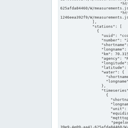
                "https://www.pegelonline.wsv.de/webservices/rest-api/v2/stations/ccd3e8f1-39e9-4e09-aa41-
625afda84460/W/measurements.js
                "https://www.pegelonline.wsv.de/webservices/rest-api/v2/stations/ed260406-bdd6-42ef-bf2a-
1246eea392f9/W/measurements.js
              ],

              "stations": [

                {

                  "uuid": "ccd3e8f1-39e9-4e09-aa41-625afda84460",

                  "number": "27800040",

                  "shortname": "MÜNSTER OW",

                  "longname": "MÜNSTER OW",

                  "km": 70.315,

                  "agency": "RHEINE",

                  "longitude": 7.664374042081728,

                  "latitude": 51.968941959729285,

                  "water": {

                    "shortname": "DEK",

                    "longname": "DORTMUND-EMS-KANAL"

                  },

                  "timeseries": [

                    {

                      "shortname": "W",

                      "longname": "WASSERSTAND ROHDATEN",

                      "unit": "m+NN",

                      "equidistance": 1,

                      "mqtttopic": "edis/pegelonline/+/+/+/+/ccd3e8f1-39e9-4e09-aa41-625afda84460/W",

                      "pegelonlinelink": "https://www.pegelonline.wsv.de/webservices/rest-api/v2/stations/ccd3e8f1-
39e9-4e09-aa41-625afda84460/W/