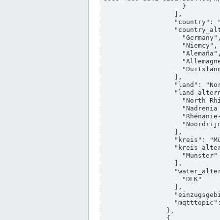
                    }

                  ],

                  "country": "Deutschland",

                  "country_alternatives": [

                    "Germany",

                    "Niemcy",

                    "Alemaña",

                    "Allemagne",

                    "Duitsland"

                  ],

                  "land": "Nordrhein-Westfalen",

                  "land_alternatives": [

                    "North Rhine-Westphalia",

                    "Nadrenia Północna-Westfalia",

                    "Rhénanie-du-Nord-Westphalie",

                    "Noordrijn-Westfalen"

                  ],

                  "kreis": "Münster",

                  "kreis_alternatives": [

                    "Munster"

                  ],

                  "water_alternatives": [

                    "DEK"

                  ],

                  "einzugsgebiet": "Ems",

                  "mqtttopic": "edis/pegelonline/+/+/+/+/ccd3e8f1-39e9-4e09-aa41-625afda84460/+"

                },

                {
