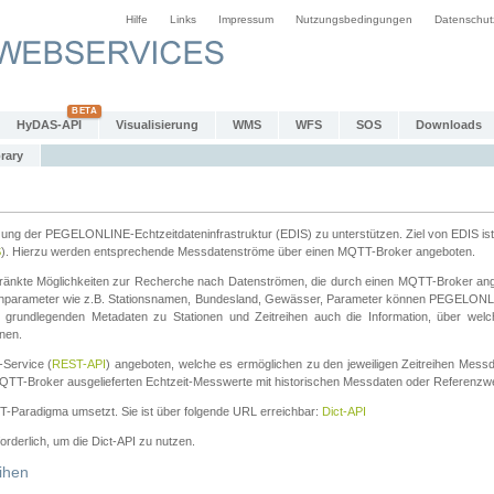
Hilfe
Links
Impressum
Nutzungsbedingungen
Datenschut
HyDAS-API
Visualisierung
WMS
WFS
SOS
Downloads
rary
tzung der PEGELONLINE-Echtzeitdateninfrastruktur (EDIS) zu unterstützen. Ziel von EDIS ist 
S
). Hierzu werden entsprechende Messdatenströme über einen MQTT-Broker angeboten.
änkte Möglichkeiten zur Recherche nach Datenströmen, die durch einen MQTT-Broker ange
chparameter wie z.B. Stationsnamen, Bundesland, Gewässer, Parameter können PEGELONL
n grundlegenden Metadaten zu Stationen und Zeitreihen auch die Information, über wel
nen.
Service (
REST-API
) angeboten, welche es ermöglichen zu den jeweiligen Zeitreihen Mess
QTT-Broker ausgelieferten Echtzeit-Messwerte mit historischen Messdaten oder Referenzwer
ST-Paradigma umsetzt. Sie ist über folgende URL erreichbar:
Dict-API
forderlich, um die Dict-API zu nutzen.
ihen