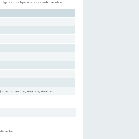
n folgende Suchparameter genutzt werden:
 (`minLon, minLat, maxLon, maxLat`)
binierbar: