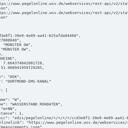
on",

on"

measurements.json"
