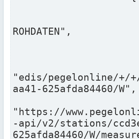
                      "shortname": "W"
                      "longname": "WASSER
ROHDATEN",

                      "unit": "m+NN",
                      "equidistance": 1
                    
"edis/pegelonline/+/+
aa41-625afda84460/W",

                      "pegel
"https://www.pegelonl
-api/v2/stations/ccd3
625afda84460/W/measure