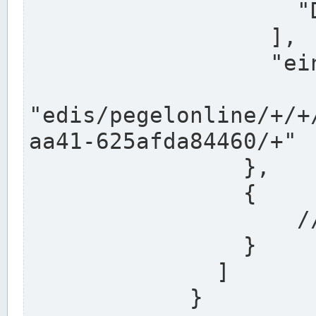
                    "DEK"

                  ],

                  "einzugsgebiet": "Ems",

                  
"edis/pegelonline/+/+
aa41-625afda84460/+"

                },

                {

                    // Weitere Stationen

                }

              ]

            }
