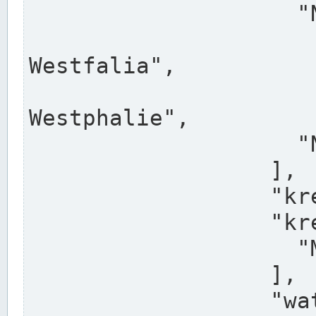
                    "North Rhine-Westphalia",

                    "Nadreni
Westfalia",

                    "Rhéna
Westphalie",

                    "Noordrijn-Westfalen"

                  ],

                  "kreis": "Münster",

                  "kreis_alternatives": [

                    "Munster"

                  ],

                  "water_alternatives": [
