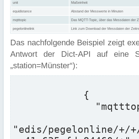
unit
Maßeinheit
equidistance
Abstand der Messwerte in Minuten
mqtttopic
Das MQTT-Topic, über das Messdaten der Ze
pegelonlinelink
Link zum Download der Messdaten der Zeit
Das nachfolgende Beispiel zeigt ex
Antwort der Dict-API auf eine 
„station=Münster“):
            {

              "mqtttopics": [

"edis/pegelonline/+/+