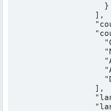
                    }

                  ],

                  "country": "Deutschland",

                  "country_alternatives": [

                    "Germany",

                    "Niemcy",

                    "Alemaña",

                    "Allemagne",

                    "Duitsland"

                  ],

                  "land": "Nordrhein-Westfalen",

                  "land_alternatives": [
