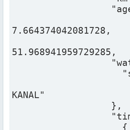
                  "agency": "RHEINE",

                  
7.664374042081728,

                 
51.968941959729285,

                  "water": {

                    "shortname": "DEK",

                    "longname": "DORTMUND-E
KANAL"

                  },

                  "timeseries": [

                    {
