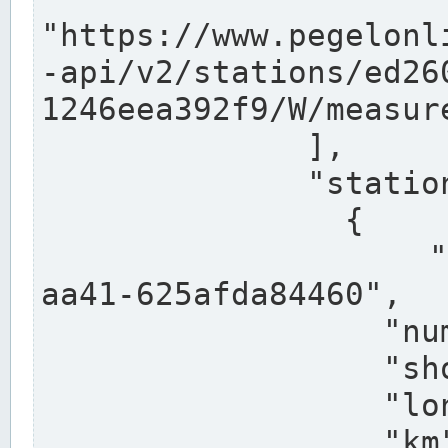
"https://www.pegelonl
-api/v2/stations/ed26
1246eea392f9/W/measure
              ],

              "stations": [

                {

                  "uuid": "ccd3e8f1-39e9-4e09-
aa41-625afda84460",

                  "number": "27800040",

                  "shortname": "MÜNSTER OW",

                  "longname": "MÜNSTER OW",

                  "km": 70.315,
