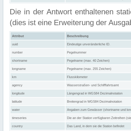
Die in der Antwort enthaltenen stat
(dies ist eine Erweiterung der Au
Attribut
Beschreibung
uuid
Eindeutige unveränderliche ID.
number
Pegelnummer
shortname
Pegelname (max. 40 Zeichen)
longname
Pegelname (max. 255 Zeichen)
km
Flusskilometer
agency
Wasserstraßen- und Schifffahrtsamt
longitude
Längengrad in WGS84 Dezimalnotation
latitude
Breitengrad in WGS84 Dezimalnotation
water
Angaben zum Gewässer (shortname und lo
timeseries
Die an der Station verfügbaren Zeitreihen (si
country
Das Land, in dem sie die Station befindet