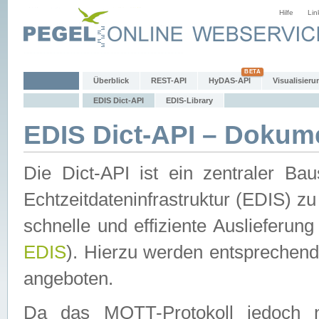
Hilfe
Lin
Überblick
REST-API
HyDAS-API
Visualisieru
EDIS Dict-API
EDIS-Library
EDIS Dict-API – Dokum
Die Dict-API ist ein zentraler 
Echtzeitdateninfrastruktur (EDIS) zu
schnelle und effiziente Auslieferun
EDIS
). Hierzu werden entspreche
angeboten.
Da das MQTT-Protokoll jedoch n