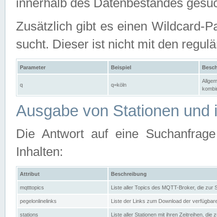
innerhalb des Datenbestandes gesuc
Zusätzlich gibt es einen Wildcard-P
sucht. Dieser ist nicht mit den reg
Parameter
Beispiel
Besch
Allgem
q
q=köln
kombin
Ausgabe von Stationen und i
Die Antwort auf eine Suchanfrag
Inhalten:
Attribut
Beschreibung
mqtttopics
Liste aller Topics des MQTT-Broker, die zur
pegelonlinelinks
Liste der Links zum Download der verfügba
stations
Liste aller Stationen mit ihren Zeitreihen, di