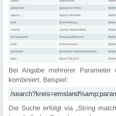
station
station=köln
Stati
gewaesser
gewaesser=rhein
Stati
agency
agency=dresden
Stati
land
land=hamburg
Stati
country
country=deutschland
Statio
einzugsgebiet
einzugsgebiet=ems
Stati
kreis
kreis=emsland
Stati
parameter
parameter=wassertemperatur
Stati
bbox
bbox=7,52,8,53
Statio
Bei Angabe mehrerer Parameter 
kombiniert. Beispiel:
/search?kreis=emsland%amp;parame
Die Suche erfolgt via „String matc