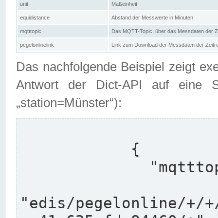
unit
Maßeinheit
equidistance
Abstand der Messwerte in Minuten
mqtttopic
Das MQTT-Topic, über das Messdaten der Ze
pegelonlinelink
Link zum Download der Messdaten der Zeit
Das nachfolgende Beispiel zeigt ex
Antwort der Dict-API auf eine 
„station=Münster“):
            {

              "mqtttopics": [

"edis/pegelonline/+/+