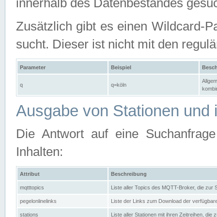
innerhalb des Datenbestandes gesuc
Zusätzlich gibt es einen Wildcard-P
sucht. Dieser ist nicht mit den reg
Parameter
Beispiel
Besch
Allgem
q
q=köln
kombin
Ausgabe von Stationen und i
Die Antwort auf eine Suchanfrag
Inhalten:
Attribut
Beschreibung
mqtttopics
Liste aller Topics des MQTT-Broker, die zur
pegelonlinelinks
Liste der Links zum Download der verfügba
stations
Liste aller Stationen mit ihren Zeitreihen, di