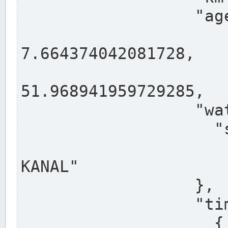
                  "agency": "RHEINE",

                  
7.664374042081728,

                 
51.968941959729285,

                  "water": {

                    "shortname": "DEK",

                    "longname": "DORTMUND-E
KANAL"

                  },

                  "timeseries": [

                    {
