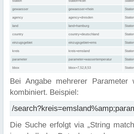
station
station=köln
Stati
gewaesser
gewaesser=rhein
Stati
agency
agency=dresden
Stati
land
land=hamburg
Stati
country
country=deutschland
Statio
einzugsgebiet
einzugsgebiet=ems
Stati
kreis
kreis=emsland
Stati
parameter
parameter=wassertemperatur
Stati
bbox
bbox=7,52,8,53
Statio
Bei Angabe mehrerer Parameter 
kombiniert. Beispiel:
/search?kreis=emsland%amp;parame
Die Suche erfolgt via „String matc