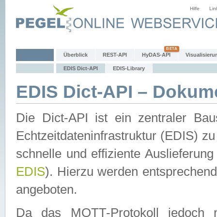
Hilfe
Lin
Überblick
REST-API
HyDAS-API
Visualisieru
EDIS Dict-API
EDIS-Library
EDIS Dict-API – Dokum
Die Dict-API ist ein zentraler 
Echtzeitdateninfrastruktur (EDIS) zu
schnelle und effiziente Auslieferun
EDIS
). Hierzu werden entspreche
angeboten.
Da das MQTT-Protokoll jedoch n