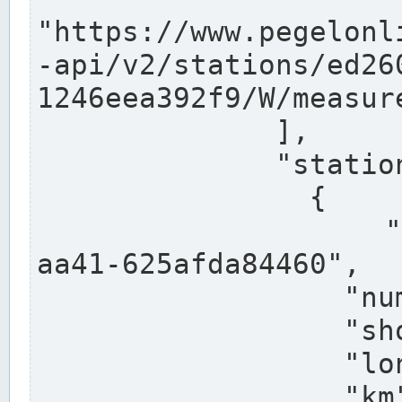
"https://www.pegelonl
-api/v2/stations/ed26
1246eea392f9/W/measure
              ],

              "stations": [

                {

                  "uuid": "ccd3e8f1-39e9-4e09-
aa41-625afda84460",

                  "number": "27800040",

                  "shortname": "MÜNSTER OW",

                  "longname": "MÜNSTER OW",

                  "km": 70.315,
