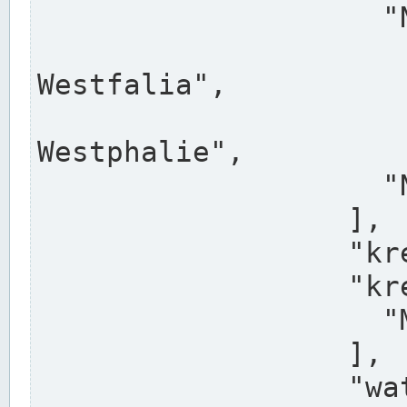
                    "North Rhine-Westphalia",

                    "Nadreni
Westfalia",

                    "Rhéna
Westphalie",

                    "Noordrijn-Westfalen"

                  ],

                  "kreis": "Münster",

                  "kreis_alternatives": [

                    "Munster"

                  ],

                  "water_alternatives": [
