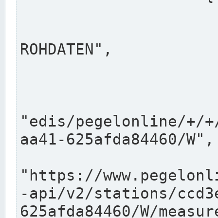
                      "shortname": "W"
                      "longname": "WASSER
ROHDATEN",

                      "unit": "m+NN",
                      "equidistance": 1
                    
"edis/pegelonline/+/+
aa41-625afda84460/W",

                      "pegel
"https://www.pegelonl
-api/v2/stations/ccd3
625afda84460/W/measure