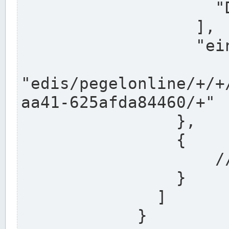
                    "DEK"

                  ],

                  "einzugsgebiet": "Ems",

                  
"edis/pegelonline/+/+
aa41-625afda84460/+"

                },

                {

                    // Weitere Stationen

                }

              ]

            }
