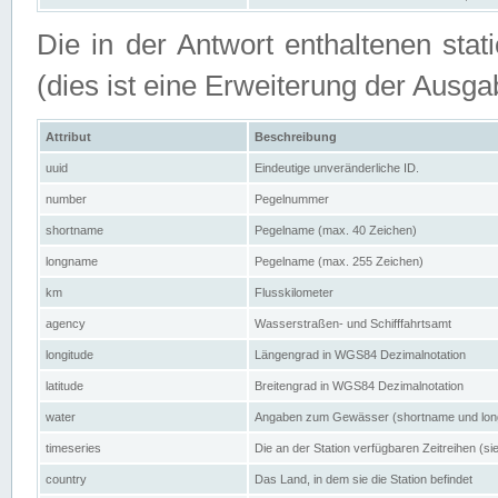
Die in der Antwort enthaltenen stat
(dies ist eine Erweiterung der Au
Attribut
Beschreibung
uuid
Eindeutige unveränderliche ID.
number
Pegelnummer
shortname
Pegelname (max. 40 Zeichen)
longname
Pegelname (max. 255 Zeichen)
km
Flusskilometer
agency
Wasserstraßen- und Schifffahrtsamt
longitude
Längengrad in WGS84 Dezimalnotation
latitude
Breitengrad in WGS84 Dezimalnotation
water
Angaben zum Gewässer (shortname und lo
timeseries
Die an der Station verfügbaren Zeitreihen (si
country
Das Land, in dem sie die Station befindet