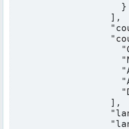
                    }

                  ],

                  "country": "Deutschland",

                  "country_alternatives": [

                    "Germany",

                    "Niemcy",

                    "Alemaña",

                    "Allemagne",

                    "Duitsland"

                  ],

                  "land": "Nordrhein-Westfalen",

                  "land_alternatives": [
