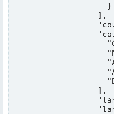
                    }

                  ],

                  "country": "Deutschland",

                  "country_alternatives": [

                    "Germany",

                    "Niemcy",

                    "Alemaña",

                    "Allemagne",

                    "Duitsland"

                  ],

                  "land": "Nordrhein-Westfalen",

                  "land_alternatives": [
