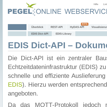
Hilfe
Lin
Überblick
REST-API
HyDAS-API
Visualisieru
EDIS Dict-API
EDIS-Library
EDIS Dict-API – Dokum
Die Dict-API ist ein zentraler 
Echtzeitdateninfrastruktur (EDIS) zu
schnelle und effiziente Auslieferun
EDIS
). Hierzu werden entspreche
angeboten.
Da das MQTT-Protokoll jedoch n