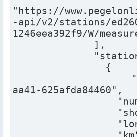
"https://www.pegelonl
-api/v2/stations/ed26
1246eea392f9/W/measure
              ],

              "stations": [

                {

                  "uuid": "ccd3e8f1-39e9-4e09-
aa41-625afda84460",

                  "number": "27800040",

                  "shortname": "MÜNSTER OW",

                  "longname": "MÜNSTER OW",

                  "km": 70.315,
