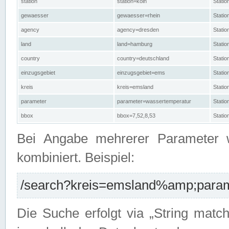
station
station=köln
Stati
gewaesser
gewaesser=rhein
Stati
agency
agency=dresden
Stati
land
land=hamburg
Stati
country
country=deutschland
Statio
einzugsgebiet
einzugsgebiet=ems
Stati
kreis
kreis=emsland
Stati
parameter
parameter=wassertemperatur
Stati
bbox
bbox=7,52,8,53
Statio
Bei Angabe mehrerer Parameter 
kombiniert. Beispiel:
/search?kreis=emsland%amp;parame
Die Suche erfolgt via „String matc