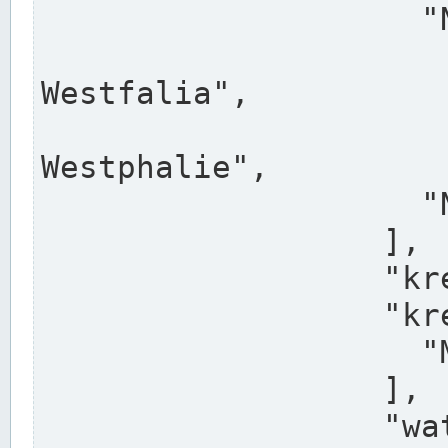
                    "North Rhine-Westphalia",

                    "Nadreni
Westfalia",

                    "Rhéna
Westphalie",

                    "Noordrijn-Westfalen"

                  ],

                  "kreis": "Münster",

                  "kreis_alternatives": [

                    "Munster"

                  ],

                  "water_alternatives": [
