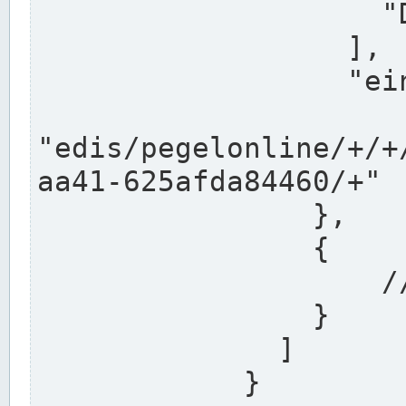
                    "DEK"

                  ],

                  "einzugsgebiet": "Ems",

                  
"edis/pegelonline/+/+
aa41-625afda84460/+"

                },

                {

                    // Weitere Stationen

                }

              ]

            }
