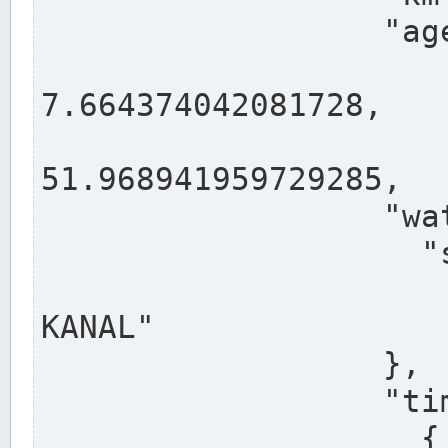
                  "agency": "RHEINE",

                  
7.664374042081728,

                 
51.968941959729285,

                  "water": {

                    "shortname": "DEK",

                    "longname": "DORTMUND-E
KANAL"

                  },

                  "timeseries": [

                    {
