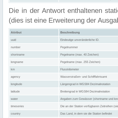
Die in der Antwort enthaltenen stat
(dies ist eine Erweiterung der Au
Attribut
Beschreibung
uuid
Eindeutige unveränderliche ID.
number
Pegelnummer
shortname
Pegelname (max. 40 Zeichen)
longname
Pegelname (max. 255 Zeichen)
km
Flusskilometer
agency
Wasserstraßen- und Schifffahrtsamt
longitude
Längengrad in WGS84 Dezimalnotation
latitude
Breitengrad in WGS84 Dezimalnotation
water
Angaben zum Gewässer (shortname und lo
timeseries
Die an der Station verfügbaren Zeitreihen (si
country
Das Land, in dem sie die Station befindet