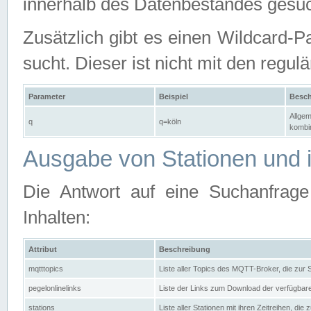
innerhalb des Datenbestandes gesuc
Zusätzlich gibt es einen Wildcard-P
sucht. Dieser ist nicht mit den reg
Parameter
Beispiel
Besch
Allgem
q
q=köln
kombin
Ausgabe von Stationen und i
Die Antwort auf eine Suchanfrag
Inhalten:
Attribut
Beschreibung
mqtttopics
Liste aller Topics des MQTT-Broker, die zur
pegelonlinelinks
Liste der Links zum Download der verfügba
stations
Liste aller Stationen mit ihren Zeitreihen, di