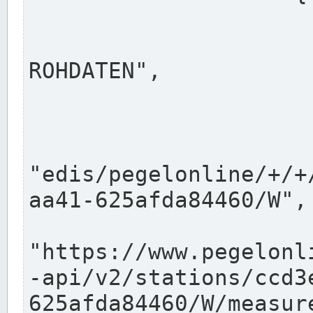
                      "shortname": "W"
                      "longname": "WASSER
ROHDATEN",

                      "unit": "m+NN",
                      "equidistance": 1
                    
"edis/pegelonline/+/+
aa41-625afda84460/W",

                      "pegel
"https://www.pegelonl
-api/v2/stations/ccd3
625afda84460/W/measure