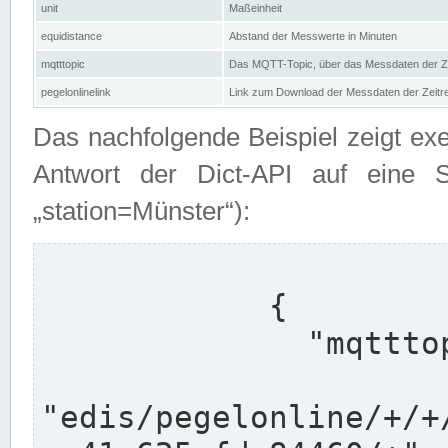
unit
Maßeinheit
equidistance
Abstand der Messwerte in Minuten
mqtttopic
Das MQTT-Topic, über das Messdaten der Ze
pegelonlinelink
Link zum Download der Messdaten der Zeit
Das nachfolgende Beispiel zeigt ex
Antwort der Dict-API auf eine 
„station=Münster“):
            {

              "mqtttopics": [

"edis/pegelonline/+/+