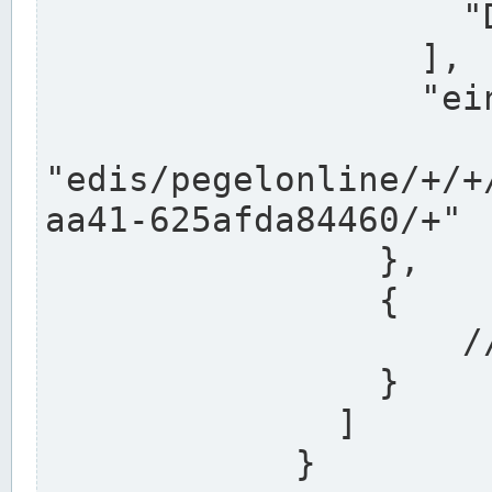
                    "DEK"

                  ],

                  "einzugsgebiet": "Ems",

                  
"edis/pegelonline/+/+
aa41-625afda84460/+"

                },

                {

                    // Weitere Stationen

                }

              ]

            }
