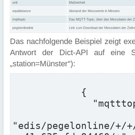
unit
Maßeinheit
equidistance
Abstand der Messwerte in Minuten
mqtttopic
Das MQTT-Topic, über das Messdaten der Ze
pegelonlinelink
Link zum Download der Messdaten der Zeit
Das nachfolgende Beispiel zeigt ex
Antwort der Dict-API auf eine 
„station=Münster“):
            {

              "mqtttopics": [

"edis/pegelonline/+/+