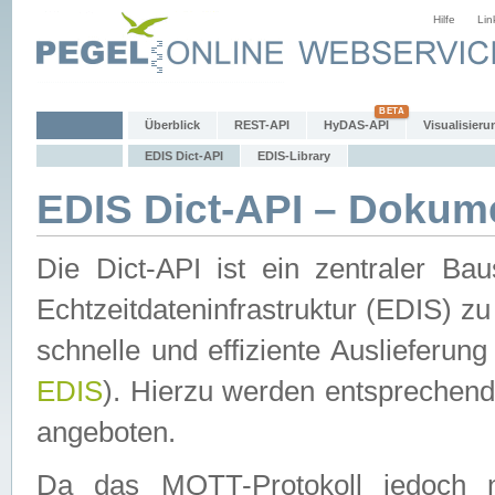
Hilfe
Lin
Überblick
REST-API
HyDAS-API
Visualisieru
EDIS Dict-API
EDIS-Library
EDIS Dict-API – Dokum
Die Dict-API ist ein zentraler 
Echtzeitdateninfrastruktur (EDIS) zu
schnelle und effiziente Auslieferun
EDIS
). Hierzu werden entspreche
angeboten.
Da das MQTT-Protokoll jedoch n