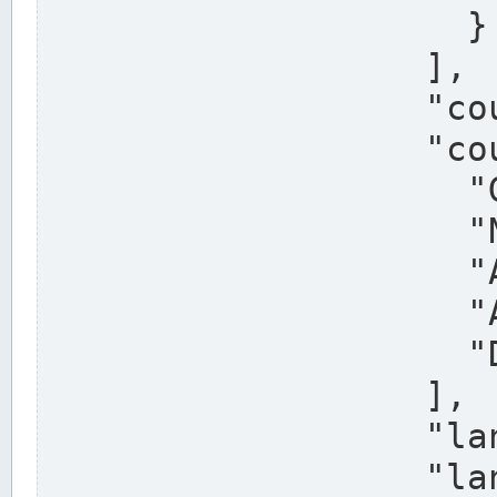
                    }

                  ],

                  "country": "Deutschland",

                  "country_alternatives": [

                    "Germany",

                    "Niemcy",

                    "Alemaña",

                    "Allemagne",

                    "Duitsland"

                  ],

                  "land": "Nordrhein-Westfalen",

                  "land_alternatives": [
