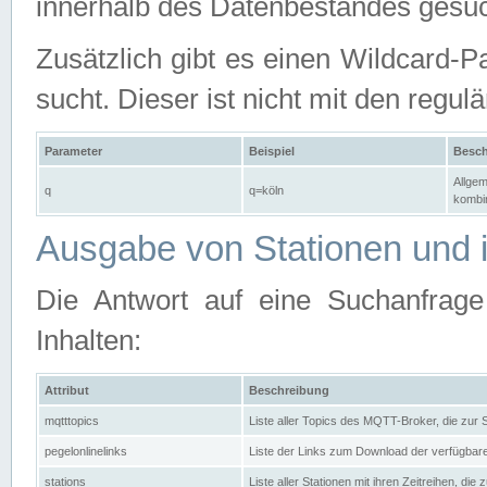
innerhalb des Datenbestandes gesuc
Zusätzlich gibt es einen Wildcard-P
sucht. Dieser ist nicht mit den reg
Parameter
Beispiel
Besch
Allgem
q
q=köln
kombin
Ausgabe von Stationen und i
Die Antwort auf eine Suchanfrag
Inhalten:
Attribut
Beschreibung
mqtttopics
Liste aller Topics des MQTT-Broker, die zur
pegelonlinelinks
Liste der Links zum Download der verfügba
stations
Liste aller Stationen mit ihren Zeitreihen, di