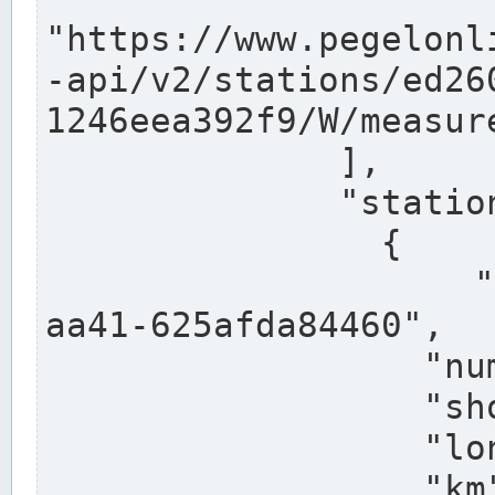
"https://www.pegelonl
-api/v2/stations/ed26
1246eea392f9/W/measure
              ],

              "stations": [

                {

                  "uuid": "ccd3e8f1-39e9-4e09-
aa41-625afda84460",

                  "number": "27800040",

                  "shortname": "MÜNSTER OW",

                  "longname": "MÜNSTER OW",

                  "km": 70.315,
