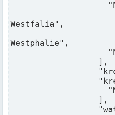
                    "North Rhine-Westphalia",

                    "Nadreni
Westfalia",

                    "Rhéna
Westphalie",

                    "Noordrijn-Westfalen"

                  ],

                  "kreis": "Münster",

                  "kreis_alternatives": [

                    "Munster"

                  ],

                  "water_alternatives": [
