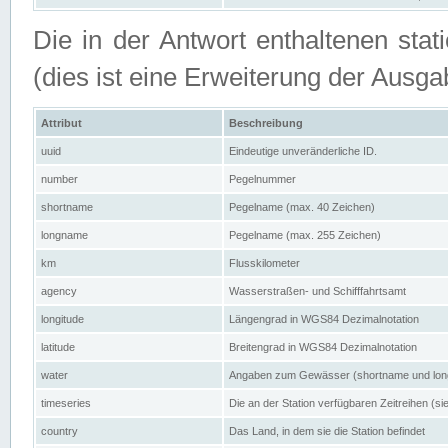
Die in der Antwort enthaltenen stat
(dies ist eine Erweiterung der Au
Attribut
Beschreibung
uuid
Eindeutige unveränderliche ID.
number
Pegelnummer
shortname
Pegelname (max. 40 Zeichen)
longname
Pegelname (max. 255 Zeichen)
km
Flusskilometer
agency
Wasserstraßen- und Schifffahrtsamt
longitude
Längengrad in WGS84 Dezimalnotation
latitude
Breitengrad in WGS84 Dezimalnotation
water
Angaben zum Gewässer (shortname und lo
timeseries
Die an der Station verfügbaren Zeitreihen (si
country
Das Land, in dem sie die Station befindet