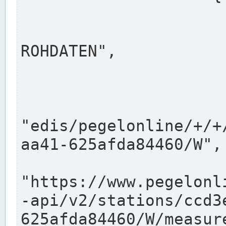
                      "shortname": "W"
                      "longname": "WASSER
ROHDATEN",

                      "unit": "m+NN",
                      "equidistance": 1
                    
"edis/pegelonline/+/+
aa41-625afda84460/W",

                      "pegel
"https://www.pegelonl
-api/v2/stations/ccd3
625afda84460/W/measure