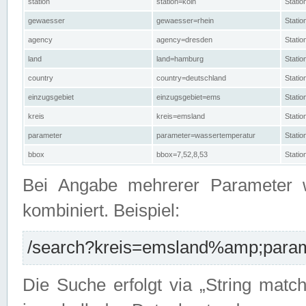
station
station=köln
Stati
gewaesser
gewaesser=rhein
Stati
agency
agency=dresden
Stati
land
land=hamburg
Stati
country
country=deutschland
Statio
einzugsgebiet
einzugsgebiet=ems
Stati
kreis
kreis=emsland
Stati
parameter
parameter=wassertemperatur
Stati
bbox
bbox=7,52,8,53
Statio
Bei Angabe mehrerer Parameter 
kombiniert. Beispiel:
/search?kreis=emsland%amp;parame
Die Suche erfolgt via „String matc