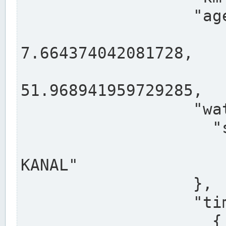
                  "agency": "RHEINE",

                  
7.664374042081728,

                 
51.968941959729285,

                  "water": {

                    "shortname": "DEK",

                    "longname": "DORTMUND-E
KANAL"

                  },

                  "timeseries": [

                    {
