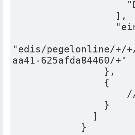
                    "DEK"

                  ],

                  "einzugsgebiet": "Ems",

                  
"edis/pegelonline/+/+
aa41-625afda84460/+"

                },

                {

                    // Weitere Stationen

                }

              ]

            }
