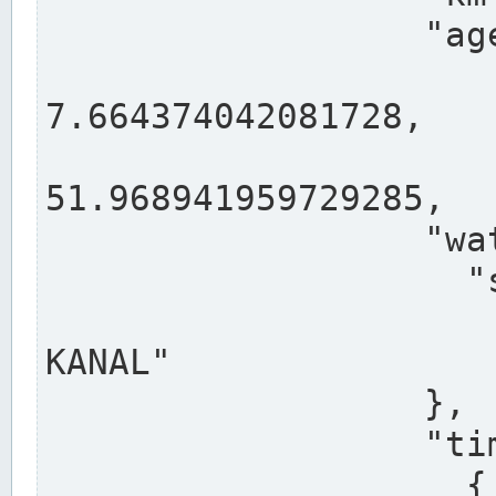
                  "agency": "RHEINE",

                  
7.664374042081728,

                 
51.968941959729285,

                  "water": {

                    "shortname": "DEK",

                    "longname": "DORTMUND-E
KANAL"

                  },

                  "timeseries": [

                    {
