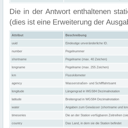
Die in der Antwort enthaltenen stat
(dies ist eine Erweiterung der Au
Attribut
Beschreibung
uuid
Eindeutige unveränderliche ID.
number
Pegelnummer
shortname
Pegelname (max. 40 Zeichen)
longname
Pegelname (max. 255 Zeichen)
km
Flusskilometer
agency
Wasserstraßen- und Schifffahrtsamt
longitude
Längengrad in WGS84 Dezimalnotation
latitude
Breitengrad in WGS84 Dezimalnotation
water
Angaben zum Gewässer (shortname und lo
timeseries
Die an der Station verfügbaren Zeitreihen (si
country
Das Land, in dem sie die Station befindet