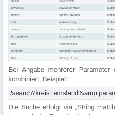
station
station=köln
Stati
gewaesser
gewaesser=rhein
Stati
agency
agency=dresden
Stati
land
land=hamburg
Stati
country
country=deutschland
Statio
einzugsgebiet
einzugsgebiet=ems
Stati
kreis
kreis=emsland
Stati
parameter
parameter=wassertemperatur
Stati
bbox
bbox=7,52,8,53
Statio
Bei Angabe mehrerer Parameter 
kombiniert. Beispiel:
/search?kreis=emsland%amp;parame
Die Suche erfolgt via „String matc