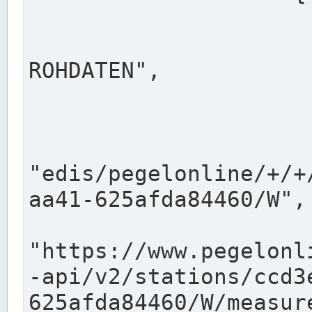
                      "shortname": "W"
                      "longname": "WASSER
ROHDATEN",

                      "unit": "m+NN",
                      "equidistance": 1
                    
"edis/pegelonline/+/+
aa41-625afda84460/W",

                      "pegel
"https://www.pegelonl
-api/v2/stations/ccd3
625afda84460/W/measure