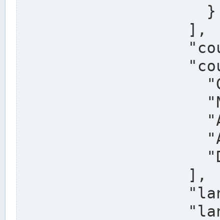
                    }

                  ],

                  "country": "Deutschland",

                  "country_alternatives": [

                    "Germany",

                    "Niemcy",

                    "Alemaña",

                    "Allemagne",

                    "Duitsland"

                  ],

                  "land": "Nordrhein-Westfalen",

                  "land_alternatives": [
