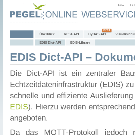
Hilfe
Lin
Überblick
REST-API
HyDAS-API
Visualisieru
EDIS Dict-API
EDIS-Library
EDIS Dict-API – Dokum
Die Dict-API ist ein zentraler 
Echtzeitdateninfrastruktur (EDIS) zu
schnelle und effiziente Auslieferun
EDIS
). Hierzu werden entspreche
angeboten.
Da das MQTT-Protokoll jedoch n