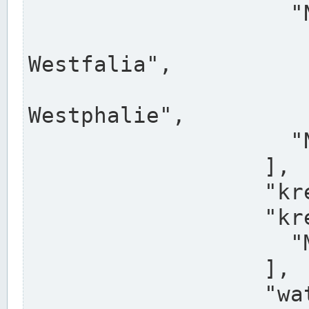
                    "North Rhine-Westphalia",

                    "Nadreni
Westfalia",

                    "Rhéna
Westphalie",

                    "Noordrijn-Westfalen"

                  ],

                  "kreis": "Münster",

                  "kreis_alternatives": [

                    "Munster"

                  ],

                  "water_alternatives": [
