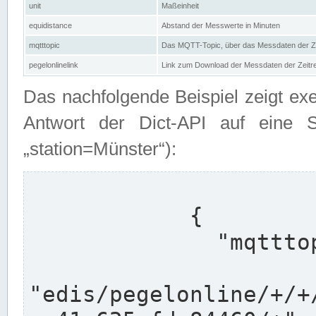
unit
Maßeinheit
equidistance
Abstand der Messwerte in Minuten
mqtttopic
Das MQTT-Topic, über das Messdaten der Ze
pegelonlinelink
Link zum Download der Messdaten der Zeit
Das nachfolgende Beispiel zeigt ex
Antwort der Dict-API auf eine 
„station=Münster“):
            {

              "mqtttopics": [

"edis/pegelonline/+/+