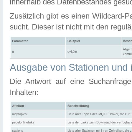
innerhalb des Datenbestandes gesuc
Zusätzlich gibt es einen Wildcard-P
sucht. Dieser ist nicht mit den reg
Parameter
Beispiel
Besch
Allgem
q
q=köln
kombin
Ausgabe von Stationen und i
Die Antwort auf eine Suchanfrag
Inhalten:
Attribut
Beschreibung
mqtttopics
Liste aller Topics des MQTT-Broker, die zur
pegelonlinelinks
Liste der Links zum Download der verfügba
stations
Liste aller Stationen mit ihren Zeitreihen, di