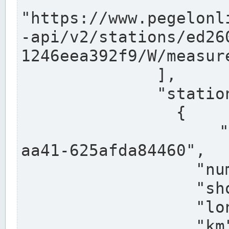
"https://www.pegelonl
-api/v2/stations/ed26
1246eea392f9/W/measure
              ],

              "stations": [

                {

                  "uuid": "ccd3e8f1-39e9-4e09-
aa41-625afda84460",

                  "number": "27800040",

                  "shortname": "MÜNSTER OW",

                  "longname": "MÜNSTER OW",

                  "km": 70.315,
