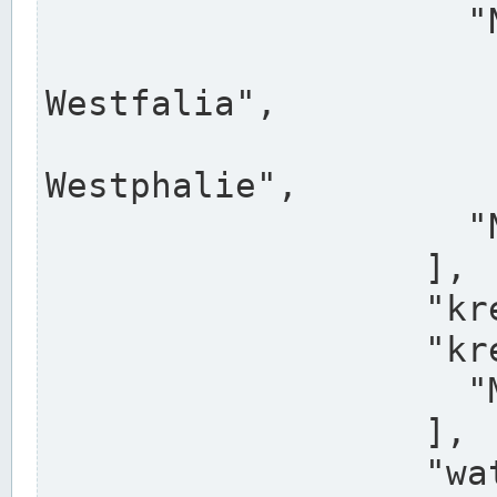
                    "North Rhine-Westphalia",

                    "Nadreni
Westfalia",

                    "Rhéna
Westphalie",

                    "Noordrijn-Westfalen"

                  ],

                  "kreis": "Münster",

                  "kreis_alternatives": [

                    "Munster"

                  ],

                  "water_alternatives": [
