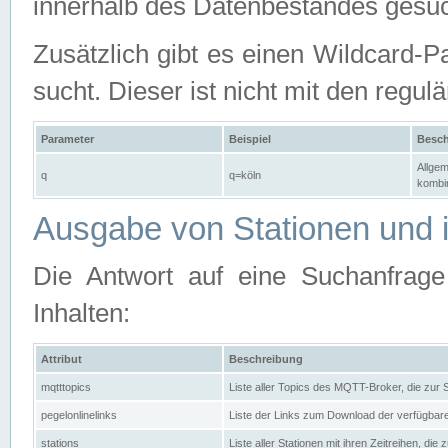
innerhalb des Datenbestandes gesuc
Zusätzlich gibt es einen Wildcard-P
sucht. Dieser ist nicht mit den reg
Parameter
Beispiel
Besch
Allgem
q
q=köln
kombin
Ausgabe von Stationen und i
Die Antwort auf eine Suchanfrag
Inhalten:
Attribut
Beschreibung
mqtttopics
Liste aller Topics des MQTT-Broker, die zur
pegelonlinelinks
Liste der Links zum Download der verfügba
stations
Liste aller Stationen mit ihren Zeitreihen, di