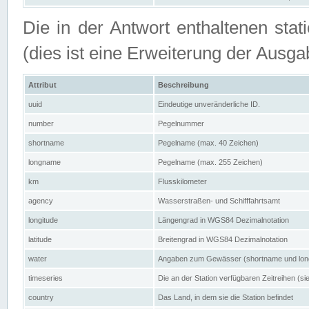
Die in der Antwort enthaltenen stat
(dies ist eine Erweiterung der Au
Attribut
Beschreibung
uuid
Eindeutige unveränderliche ID.
number
Pegelnummer
shortname
Pegelname (max. 40 Zeichen)
longname
Pegelname (max. 255 Zeichen)
km
Flusskilometer
agency
Wasserstraßen- und Schifffahrtsamt
longitude
Längengrad in WGS84 Dezimalnotation
latitude
Breitengrad in WGS84 Dezimalnotation
water
Angaben zum Gewässer (shortname und lo
timeseries
Die an der Station verfügbaren Zeitreihen (si
country
Das Land, in dem sie die Station befindet