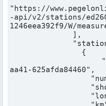
"https://www.pegelonl
-api/v2/stations/ed26
1246eea392f9/W/measure
              ],

              "stations": [

                {

                  "uuid": "ccd3e8f1-39e9-4e09-
aa41-625afda84460",

                  "number": "27800040",

                  "shortname": "MÜNSTER OW",

                  "longname": "MÜNSTER OW",

                  "km": 70.315,
