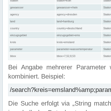
station
station=köln
Stati
gewaesser
gewaesser=rhein
Stati
agency
agency=dresden
Stati
land
land=hamburg
Stati
country
country=deutschland
Statio
einzugsgebiet
einzugsgebiet=ems
Stati
kreis
kreis=emsland
Stati
parameter
parameter=wassertemperatur
Stati
bbox
bbox=7,52,8,53
Statio
Bei Angabe mehrerer Parameter 
kombiniert. Beispiel:
/search?kreis=emsland%amp;parame
Die Suche erfolgt via „String matc