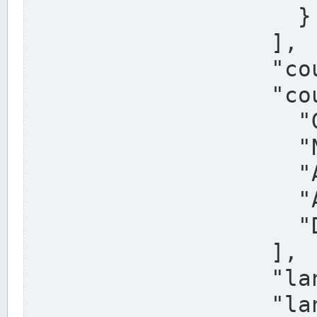
                    }

                  ],

                  "country": "Deutschland",

                  "country_alternatives": [

                    "Germany",

                    "Niemcy",

                    "Alemaña",

                    "Allemagne",

                    "Duitsland"

                  ],

                  "land": "Nordrhein-Westfalen",

                  "land_alternatives": [
