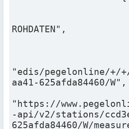
                      "shortname": "W"
                      "longname": "WASSER
ROHDATEN",

                      "unit": "m+NN",
                      "equidistance": 1
                    
"edis/pegelonline/+/+
aa41-625afda84460/W",

                      "pegel
"https://www.pegelonl
-api/v2/stations/ccd3
625afda84460/W/measure