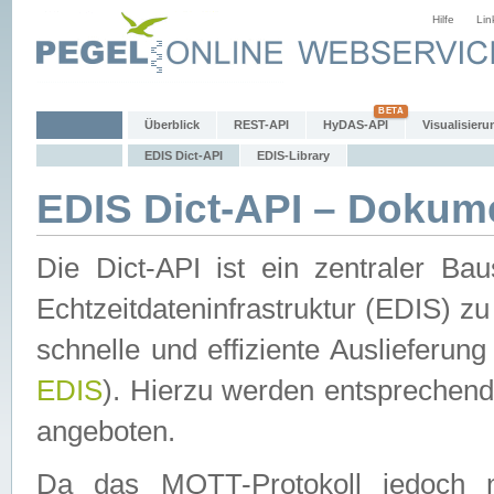
Hilfe
Lin
Überblick
REST-API
HyDAS-API
Visualisieru
EDIS Dict-API
EDIS-Library
EDIS Dict-API – Dokum
Die Dict-API ist ein zentraler 
Echtzeitdateninfrastruktur (EDIS) zu
schnelle und effiziente Auslieferun
EDIS
). Hierzu werden entspreche
angeboten.
Da das MQTT-Protokoll jedoch n