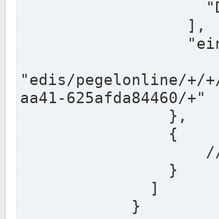
                    "DEK"

                  ],

                  "einzugsgebiet": "Ems",

                  
"edis/pegelonline/+/+
aa41-625afda84460/+"

                },

                {

                    // Weitere Stationen

                }

              ]

            }
