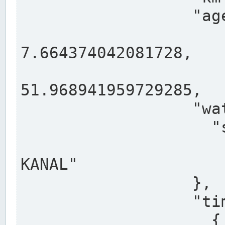
                  "agency": "RHEINE",

                  
7.664374042081728,

                 
51.968941959729285,

                  "water": {

                    "shortname": "DEK",

                    "longname": "DORTMUND-E
KANAL"

                  },

                  "timeseries": [

                    {
