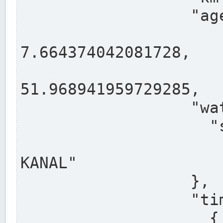
                  "agency": "RHEINE",

                  
7.664374042081728,

                 
51.968941959729285,

                  "water": {

                    "shortname": "DEK",

                    "longname": "DORTMUND-E
KANAL"

                  },

                  "timeseries": [

                    {
