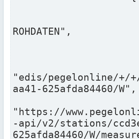
                      "shortname": "W"
                      "longname": "WASSER
ROHDATEN",

                      "unit": "m+NN",
                      "equidistance": 1
                    
"edis/pegelonline/+/+
aa41-625afda84460/W",

                      "pegel
"https://www.pegelonl
-api/v2/stations/ccd3
625afda84460/W/measure