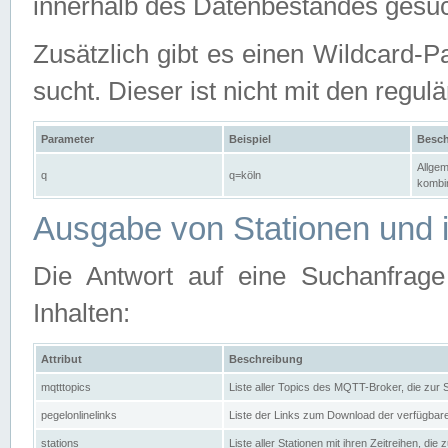
innerhalb des Datenbestandes gesuc
Zusätzlich gibt es einen Wildcard-P
sucht. Dieser ist nicht mit den reg
Parameter
Beispiel
Besch
Allgem
q
q=köln
kombin
Ausgabe von Stationen und i
Die Antwort auf eine Suchanfrag
Inhalten:
Attribut
Beschreibung
mqtttopics
Liste aller Topics des MQTT-Broker, die zur
pegelonlinelinks
Liste der Links zum Download der verfügba
stations
Liste aller Stationen mit ihren Zeitreihen, di