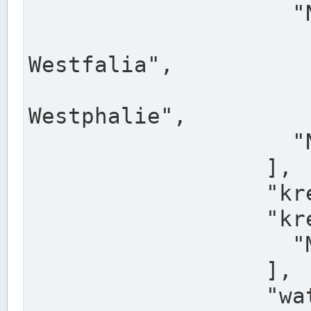
                    "North Rhine-Westphalia",

                    "Nadreni
Westfalia",

                    "Rhéna
Westphalie",

                    "Noordrijn-Westfalen"

                  ],

                  "kreis": "Münster",

                  "kreis_alternatives": [

                    "Munster"

                  ],

                  "water_alternatives": [
