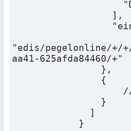
                    "DEK"

                  ],

                  "einzugsgebiet": "Ems",

                  
"edis/pegelonline/+/+
aa41-625afda84460/+"

                },

                {

                    // Weitere Stationen

                }

              ]

            }
