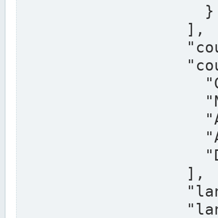
                    }

                  ],

                  "country": "Deutschland",

                  "country_alternatives": [

                    "Germany",

                    "Niemcy",

                    "Alemaña",

                    "Allemagne",

                    "Duitsland"

                  ],

                  "land": "Nordrhein-Westfalen",

                  "land_alternatives": [
