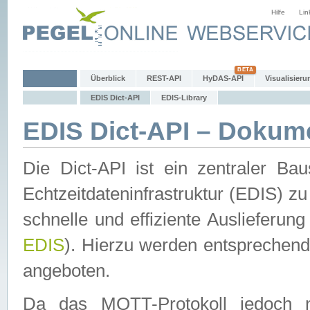
Hilfe
Lin
Überblick
REST-API
HyDAS-API
Visualisieru
EDIS Dict-API
EDIS-Library
EDIS Dict-API – Dokum
Die Dict-API ist ein zentraler 
Echtzeitdateninfrastruktur (EDIS) zu
schnelle und effiziente Auslieferun
EDIS
). Hierzu werden entspreche
angeboten.
Da das MQTT-Protokoll jedoch n