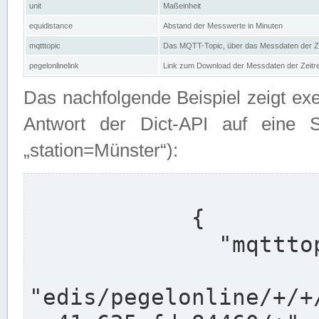
unit
Maßeinheit
equidistance
Abstand der Messwerte in Minuten
mqtttopic
Das MQTT-Topic, über das Messdaten der Ze
pegelonlinelink
Link zum Download der Messdaten der Zeit
Das nachfolgende Beispiel zeigt ex
Antwort der Dict-API auf eine 
„station=Münster“):
            {

              "mqtttopics": [

"edis/pegelonline/+/+