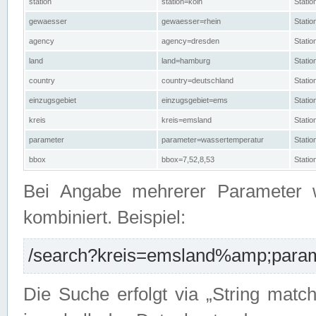
station
station=köln
Stati
gewaesser
gewaesser=rhein
Stati
agency
agency=dresden
Stati
land
land=hamburg
Stati
country
country=deutschland
Statio
einzugsgebiet
einzugsgebiet=ems
Stati
kreis
kreis=emsland
Stati
parameter
parameter=wassertemperatur
Stati
bbox
bbox=7,52,8,53
Statio
Bei Angabe mehrerer Parameter 
kombiniert. Beispiel:
/search?kreis=emsland%amp;parame
Die Suche erfolgt via „String matc