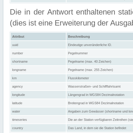
Die in der Antwort enthaltenen stat
(dies ist eine Erweiterung der Au
Attribut
Beschreibung
uuid
Eindeutige unveränderliche ID.
number
Pegelnummer
shortname
Pegelname (max. 40 Zeichen)
longname
Pegelname (max. 255 Zeichen)
km
Flusskilometer
agency
Wasserstraßen- und Schifffahrtsamt
longitude
Längengrad in WGS84 Dezimalnotation
latitude
Breitengrad in WGS84 Dezimalnotation
water
Angaben zum Gewässer (shortname und lo
timeseries
Die an der Station verfügbaren Zeitreihen (si
country
Das Land, in dem sie die Station befindet