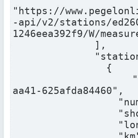
"https://www.pegelonl
-api/v2/stations/ed26
1246eea392f9/W/measure
              ],

              "stations": [

                {

                  "uuid": "ccd3e8f1-39e9-4e09-
aa41-625afda84460",

                  "number": "27800040",

                  "shortname": "MÜNSTER OW",

                  "longname": "MÜNSTER OW",

                  "km": 70.315,
