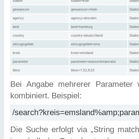
station
station=köln
Stati
gewaesser
gewaesser=rhein
Stati
agency
agency=dresden
Stati
land
land=hamburg
Stati
country
country=deutschland
Statio
einzugsgebiet
einzugsgebiet=ems
Stati
kreis
kreis=emsland
Stati
parameter
parameter=wassertemperatur
Stati
bbox
bbox=7,52,8,53
Statio
Bei Angabe mehrerer Parameter 
kombiniert. Beispiel:
/search?kreis=emsland%amp;parame
Die Suche erfolgt via „String matc