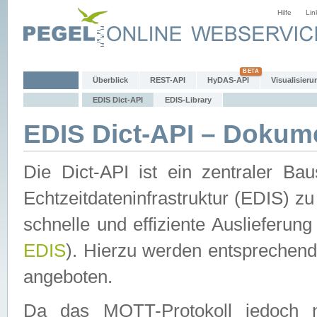
Hilfe
Lin
Überblick
REST-API
HyDAS-API
Visualisieru
EDIS Dict-API
EDIS-Library
EDIS Dict-API – Dokum
Die Dict-API ist ein zentraler 
Echtzeitdateninfrastruktur (EDIS) zu
schnelle und effiziente Auslieferun
EDIS
). Hierzu werden entspreche
angeboten.
Da das MQTT-Protokoll jedoch n