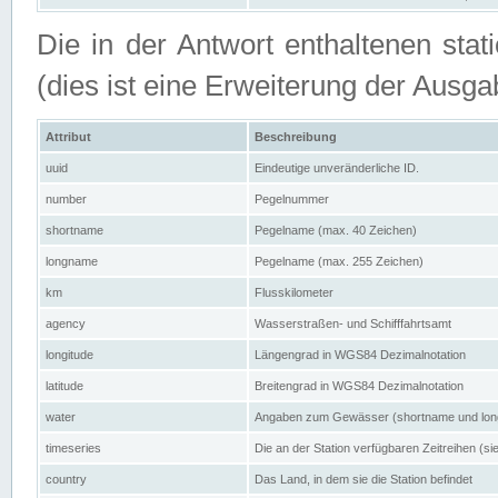
Die in der Antwort enthaltenen stat
(dies ist eine Erweiterung der Au
Attribut
Beschreibung
uuid
Eindeutige unveränderliche ID.
number
Pegelnummer
shortname
Pegelname (max. 40 Zeichen)
longname
Pegelname (max. 255 Zeichen)
km
Flusskilometer
agency
Wasserstraßen- und Schifffahrtsamt
longitude
Längengrad in WGS84 Dezimalnotation
latitude
Breitengrad in WGS84 Dezimalnotation
water
Angaben zum Gewässer (shortname und lo
timeseries
Die an der Station verfügbaren Zeitreihen (si
country
Das Land, in dem sie die Station befindet