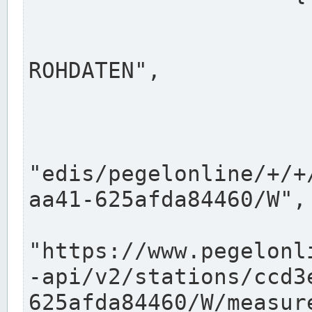
                      "shortname": "W"
                      "longname": "WASSER
ROHDATEN",

                      "unit": "m+NN",
                      "equidistance": 1
                    
"edis/pegelonline/+/+
aa41-625afda84460/W",

                      "pegel
"https://www.pegelonl
-api/v2/stations/ccd3
625afda84460/W/measure