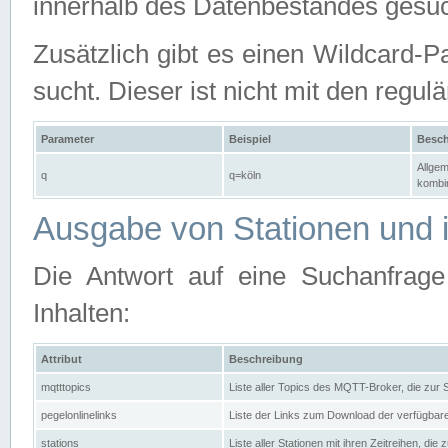
innerhalb des Datenbestandes gesuc
Zusätzlich gibt es einen Wildcard-P
sucht. Dieser ist nicht mit den reg
Parameter
Beispiel
Besch
Allgem
q
q=köln
kombin
Ausgabe von Stationen und i
Die Antwort auf eine Suchanfrag
Inhalten:
Attribut
Beschreibung
mqtttopics
Liste aller Topics des MQTT-Broker, die zur
pegelonlinelinks
Liste der Links zum Download der verfügba
stations
Liste aller Stationen mit ihren Zeitreihen, di