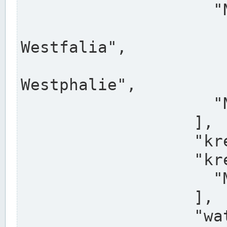
                    "North Rhine-Westphalia",

                    "Nadreni
Westfalia",

                    "Rhéna
Westphalie",

                    "Noordrijn-Westfalen"

                  ],

                  "kreis": "Münster",

                  "kreis_alternatives": [

                    "Munster"

                  ],

                  "water_alternatives": [
