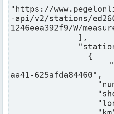
"https://www.pegelonl
-api/v2/stations/ed26
1246eea392f9/W/measure
              ],

              "stations": [

                {

                  "uuid": "ccd3e8f1-39e9-4e09-
aa41-625afda84460",

                  "number": "27800040",

                  "shortname": "MÜNSTER OW",

                  "longname": "MÜNSTER OW",

                  "km": 70.315,
