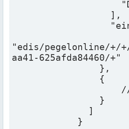
                    "DEK"

                  ],

                  "einzugsgebiet": "Ems",

                  
"edis/pegelonline/+/+
aa41-625afda84460/+"

                },

                {

                    // Weitere Stationen

                }

              ]

            }
