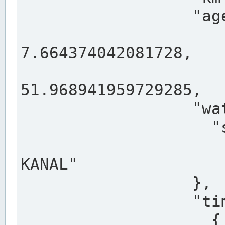
                  "agency": "RHEINE",

                  
7.664374042081728,

                 
51.968941959729285,

                  "water": {

                    "shortname": "DEK",

                    "longname": "DORTMUND-E
KANAL"

                  },

                  "timeseries": [

                    {
