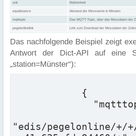
unit
Maßeinheit
equidistance
Abstand der Messwerte in Minuten
mqtttopic
Das MQTT-Topic, über das Messdaten der Ze
pegelonlinelink
Link zum Download der Messdaten der Zeit
Das nachfolgende Beispiel zeigt ex
Antwort der Dict-API auf eine 
„station=Münster“):
            {

              "mqtttopics": [

"edis/pegelonline/+/+