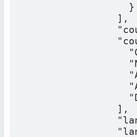
                    }

                  ],

                  "country": "Deutschland",

                  "country_alternatives": [

                    "Germany",

                    "Niemcy",

                    "Alemaña",

                    "Allemagne",

                    "Duitsland"

                  ],

                  "land": "Nordrhein-Westfalen",

                  "land_alternatives": [
