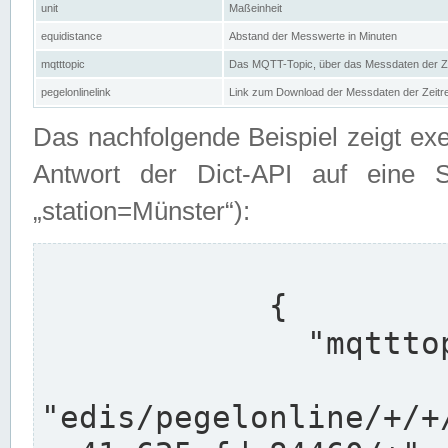
unit
Maßeinheit
equidistance
Abstand der Messwerte in Minuten
mqtttopic
Das MQTT-Topic, über das Messdaten der Ze
pegelonlinelink
Link zum Download der Messdaten der Zeit
Das nachfolgende Beispiel zeigt ex
Antwort der Dict-API auf eine 
„station=Münster“):
            {

              "mqtttopics": [

"edis/pegelonline/+/+