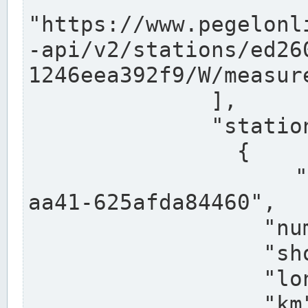
"https://www.pegelonl
-api/v2/stations/ed26
1246eea392f9/W/measure
              ],

              "stations": [

                {

                  "uuid": "ccd3e8f1-39e9-4e09-
aa41-625afda84460",

                  "number": "27800040",

                  "shortname": "MÜNSTER OW",

                  "longname": "MÜNSTER OW",

                  "km": 70.315,
