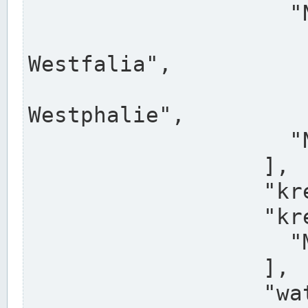
                    "North Rhine-Westphalia",

                    "Nadreni
Westfalia",

                    "Rhéna
Westphalie",

                    "Noordrijn-Westfalen"

                  ],

                  "kreis": "Münster",

                  "kreis_alternatives": [

                    "Munster"

                  ],

                  "water_alternatives": [
