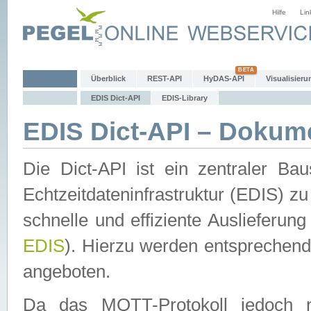
Hilfe
Lin
Überblick
REST-API
HyDAS-API
Visualisieru
EDIS Dict-API
EDIS-Library
EDIS Dict-API – Dokum
Die Dict-API ist ein zentraler 
Echtzeitdateninfrastruktur (EDIS) zu
schnelle und effiziente Auslieferun
EDIS
). Hierzu werden entspreche
angeboten.
Da das MQTT-Protokoll jedoch n