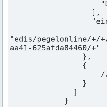
                    "DEK"

                  ],

                  "einzugsgebiet": "Ems",

                  
"edis/pegelonline/+/+
aa41-625afda84460/+"

                },

                {

                    // Weitere Stationen

                }

              ]

            }
