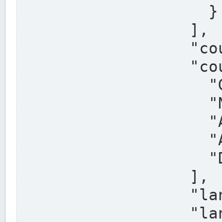
                    }

                  ],

                  "country": "Deutschland",

                  "country_alternatives": [

                    "Germany",

                    "Niemcy",

                    "Alemaña",

                    "Allemagne",

                    "Duitsland"

                  ],

                  "land": "Nordrhein-Westfalen",

                  "land_alternatives": [
