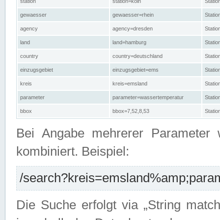
station
station=köln
Stati
gewaesser
gewaesser=rhein
Stati
agency
agency=dresden
Stati
land
land=hamburg
Stati
country
country=deutschland
Statio
einzugsgebiet
einzugsgebiet=ems
Stati
kreis
kreis=emsland
Stati
parameter
parameter=wassertemperatur
Stati
bbox
bbox=7,52,8,53
Statio
Bei Angabe mehrerer Parameter 
kombiniert. Beispiel:
/search?kreis=emsland%amp;parame
Die Suche erfolgt via „String matc