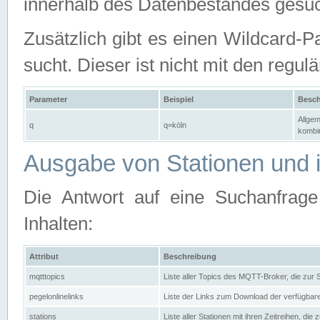
innerhalb des Datenbestandes gesuc
Zusätzlich gibt es einen Wildcard-P
sucht. Dieser ist nicht mit den reg
Parameter
Beispiel
Besch
Allgem
q
q=köln
kombin
Ausgabe von Stationen und i
Die Antwort auf eine Suchanfrag
Inhalten:
Attribut
Beschreibung
mqtttopics
Liste aller Topics des MQTT-Broker, die zur
pegelonlinelinks
Liste der Links zum Download der verfügba
stations
Liste aller Stationen mit ihren Zeitreihen, di