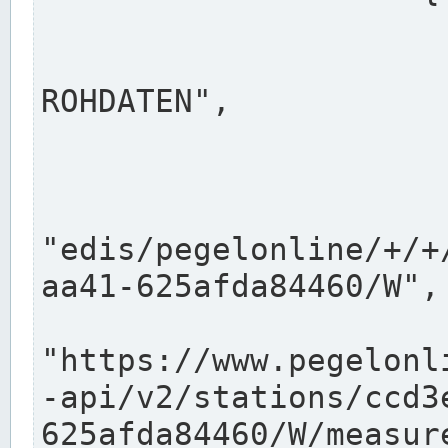
                      "shortname": "W"
                      "longname": "WASSER
ROHDATEN",

                      "unit": "m+NN",
                      "equidistance": 1
                    
"edis/pegelonline/+/+
aa41-625afda84460/W",

                      "pegel
"https://www.pegelonl
-api/v2/stations/ccd3
625afda84460/W/measure