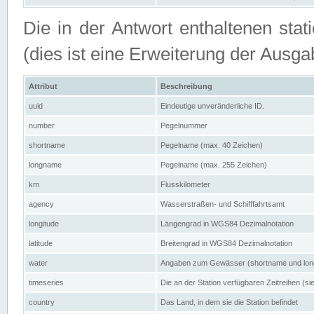
Die in der Antwort enthaltenen stat
(dies ist eine Erweiterung der Au
Attribut
Beschreibung
uuid
Eindeutige unveränderliche ID.
number
Pegelnummer
shortname
Pegelname (max. 40 Zeichen)
longname
Pegelname (max. 255 Zeichen)
km
Flusskilometer
agency
Wasserstraßen- und Schifffahrtsamt
longitude
Längengrad in WGS84 Dezimalnotation
latitude
Breitengrad in WGS84 Dezimalnotation
water
Angaben zum Gewässer (shortname und lo
timeseries
Die an der Station verfügbaren Zeitreihen (si
country
Das Land, in dem sie die Station befindet