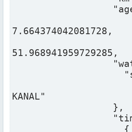
                  "agency": "RHEINE",

                  
7.664374042081728,

                 
51.968941959729285,

                  "water": {

                    "shortname": "DEK",

                    "longname": "DORTMUND-E
KANAL"

                  },

                  "timeseries": [

                    {
