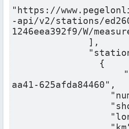
"https://www.pegelonl
-api/v2/stations/ed26
1246eea392f9/W/measure
              ],

              "stations": [

                {

                  "uuid": "ccd3e8f1-39e9-4e09-
aa41-625afda84460",

                  "number": "27800040",

                  "shortname": "MÜNSTER OW",

                  "longname": "MÜNSTER OW",

                  "km": 70.315,
