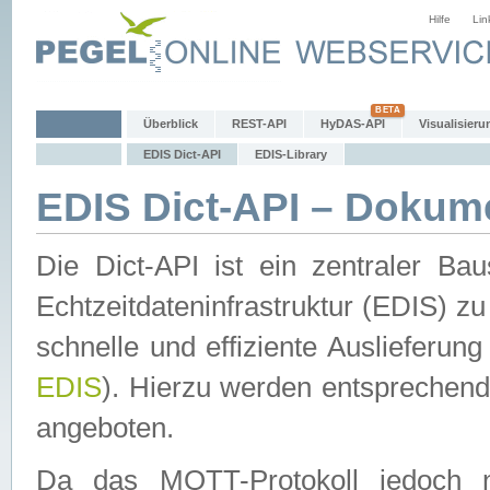
Hilfe
Lin
Überblick
REST-API
HyDAS-API
Visualisieru
EDIS Dict-API
EDIS-Library
EDIS Dict-API – Dokum
Die Dict-API ist ein zentraler 
Echtzeitdateninfrastruktur (EDIS) zu
schnelle und effiziente Auslieferun
EDIS
). Hierzu werden entspreche
angeboten.
Da das MQTT-Protokoll jedoch n