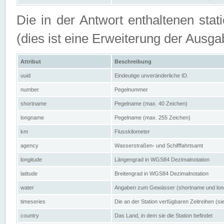
Die in der Antwort enthaltenen stat
(dies ist eine Erweiterung der Au
Attribut
Beschreibung
uuid
Eindeutige unveränderliche ID.
number
Pegelnummer
shortname
Pegelname (max. 40 Zeichen)
longname
Pegelname (max. 255 Zeichen)
km
Flusskilometer
agency
Wasserstraßen- und Schifffahrtsamt
longitude
Längengrad in WGS84 Dezimalnotation
latitude
Breitengrad in WGS84 Dezimalnotation
water
Angaben zum Gewässer (shortname und lo
timeseries
Die an der Station verfügbaren Zeitreihen (si
country
Das Land, in dem sie die Station befindet