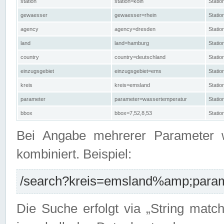
station
station=köln
Stati
gewaesser
gewaesser=rhein
Stati
agency
agency=dresden
Stati
land
land=hamburg
Stati
country
country=deutschland
Statio
einzugsgebiet
einzugsgebiet=ems
Stati
kreis
kreis=emsland
Stati
parameter
parameter=wassertemperatur
Stati
bbox
bbox=7,52,8,53
Statio
Bei Angabe mehrerer Parameter 
kombiniert. Beispiel:
/search?kreis=emsland%amp;parame
Die Suche erfolgt via „String matc