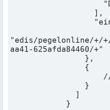
                    "DEK"

                  ],

                  "einzugsgebiet": "Ems",

                  
"edis/pegelonline/+/+
aa41-625afda84460/+"

                },

                {

                    // Weitere Stationen

                }

              ]

            }
