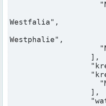
                    "North Rhine-Westphalia",

                    "Nadreni
Westfalia",

                    "Rhéna
Westphalie",

                    "Noordrijn-Westfalen"

                  ],

                  "kreis": "Münster",

                  "kreis_alternatives": [

                    "Munster"

                  ],

                  "water_alternatives": [
