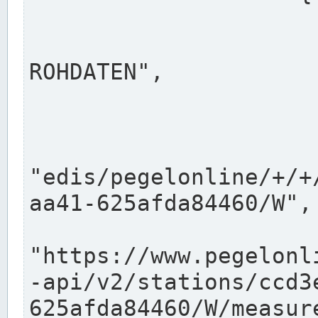
                      "shortname": "W"
                      "longname": "WASSER
ROHDATEN",

                      "unit": "m+NN",
                      "equidistance": 1
                    
"edis/pegelonline/+/+
aa41-625afda84460/W",

                      "pegel
"https://www.pegelonl
-api/v2/stations/ccd3
625afda84460/W/measure