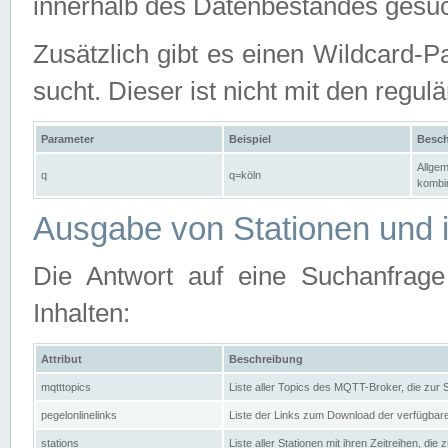
innerhalb des Datenbestandes gesuc
Zusätzlich gibt es einen Wildcard-P
sucht. Dieser ist nicht mit den reg
Parameter
Beispiel
Besch
Allgem
q
q=köln
kombin
Ausgabe von Stationen und i
Die Antwort auf eine Suchanfrag
Inhalten:
Attribut
Beschreibung
mqtttopics
Liste aller Topics des MQTT-Broker, die zur
pegelonlinelinks
Liste der Links zum Download der verfügba
stations
Liste aller Stationen mit ihren Zeitreihen, di