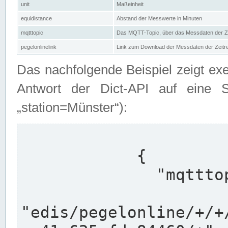
unit
Maßeinheit
equidistance
Abstand der Messwerte in Minuten
mqtttopic
Das MQTT-Topic, über das Messdaten der Ze
pegelonlinelink
Link zum Download der Messdaten der Zeit
Das nachfolgende Beispiel zeigt ex
Antwort der Dict-API auf eine 
„station=Münster“):
            {

              "mqtttopics": [

"edis/pegelonline/+/+