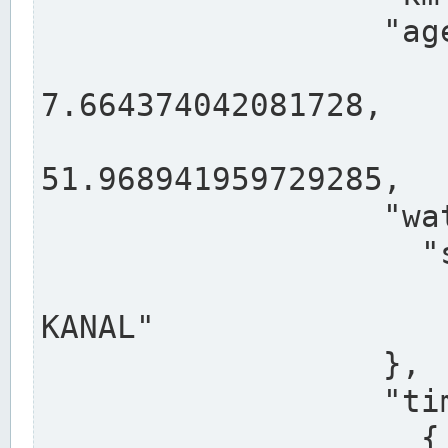
                  "agency": "RHEINE",

                  
7.664374042081728,

                 
51.968941959729285,

                  "water": {

                    "shortname": "DEK",

                    "longname": "DORTMUND-E
KANAL"

                  },

                  "timeseries": [

                    {
