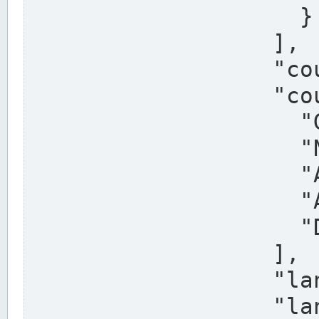
                    }

                  ],

                  "country": "Deutschland",

                  "country_alternatives": [

                    "Germany",

                    "Niemcy",

                    "Alemaña",

                    "Allemagne",

                    "Duitsland"

                  ],

                  "land": "Nordrhein-Westfalen",

                  "land_alternatives": [
