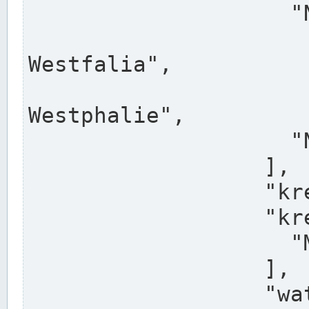
                    "North Rhine-Westphalia",

                    "Nadreni
Westfalia",

                    "Rhéna
Westphalie",

                    "Noordrijn-Westfalen"

                  ],

                  "kreis": "Münster",

                  "kreis_alternatives": [

                    "Munster"

                  ],

                  "water_alternatives": [
