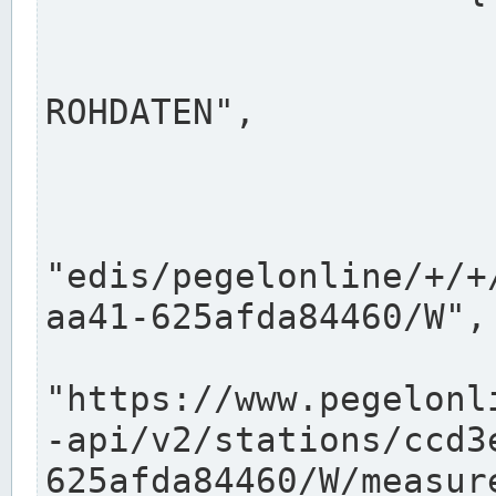
                      "shortname": "W"
                      "longname": "WASSER
ROHDATEN",

                      "unit": "m+NN",
                      "equidistance": 1
                    
"edis/pegelonline/+/+
aa41-625afda84460/W",

                      "pegel
"https://www.pegelonl
-api/v2/stations/ccd3
625afda84460/W/measure