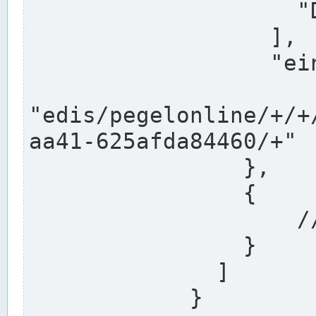
                    "DEK"

                  ],

                  "einzugsgebiet": "Ems",

                  
"edis/pegelonline/+/+
aa41-625afda84460/+"

                },

                {

                    // Weitere Stationen

                }

              ]

            }
