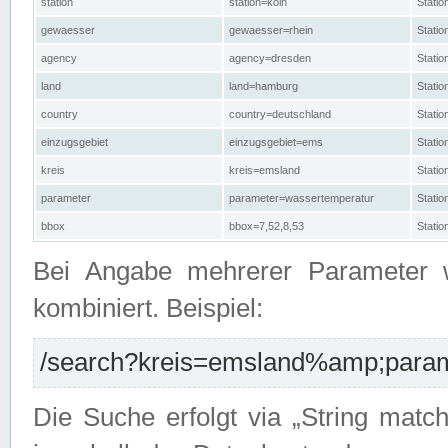
station
station=köln
Stati
gewaesser
gewaesser=rhein
Stati
agency
agency=dresden
Stati
land
land=hamburg
Stati
country
country=deutschland
Statio
einzugsgebiet
einzugsgebiet=ems
Stati
kreis
kreis=emsland
Stati
parameter
parameter=wassertemperatur
Stati
bbox
bbox=7,52,8,53
Statio
Bei Angabe mehrerer Parameter 
kombiniert. Beispiel:
/search?kreis=emsland%amp;parame
Die Suche erfolgt via „String matc