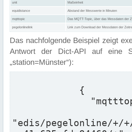
unit
Maßeinheit
equidistance
Abstand der Messwerte in Minuten
mqtttopic
Das MQTT-Topic, über das Messdaten der Ze
pegelonlinelink
Link zum Download der Messdaten der Zeit
Das nachfolgende Beispiel zeigt ex
Antwort der Dict-API auf eine 
„station=Münster“):
            {

              "mqtttopics": [

"edis/pegelonline/+/+