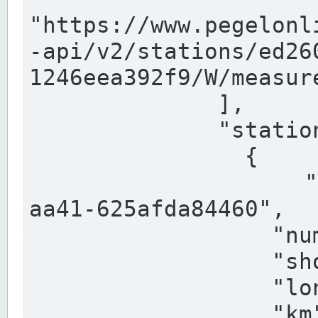
"https://www.pegelonl
-api/v2/stations/ed26
1246eea392f9/W/measure
              ],

              "stations": [

                {

                  "uuid": "ccd3e8f1-39e9-4e09-
aa41-625afda84460",

                  "number": "27800040",

                  "shortname": "MÜNSTER OW",

                  "longname": "MÜNSTER OW",

                  "km": 70.315,
