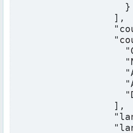
                    }

                  ],

                  "country": "Deutschland",

                  "country_alternatives": [

                    "Germany",

                    "Niemcy",

                    "Alemaña",

                    "Allemagne",

                    "Duitsland"

                  ],

                  "land": "Nordrhein-Westfalen",

                  "land_alternatives": [
