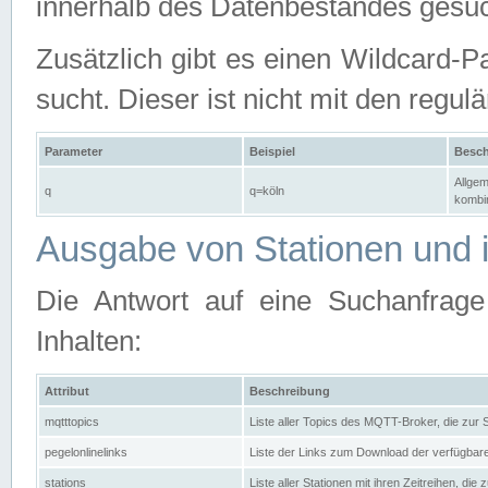
innerhalb des Datenbestandes gesuc
Zusätzlich gibt es einen Wildcard-P
sucht. Dieser ist nicht mit den reg
Parameter
Beispiel
Besch
Allgem
q
q=köln
kombin
Ausgabe von Stationen und i
Die Antwort auf eine Suchanfrag
Inhalten:
Attribut
Beschreibung
mqtttopics
Liste aller Topics des MQTT-Broker, die zur
pegelonlinelinks
Liste der Links zum Download der verfügba
stations
Liste aller Stationen mit ihren Zeitreihen, di