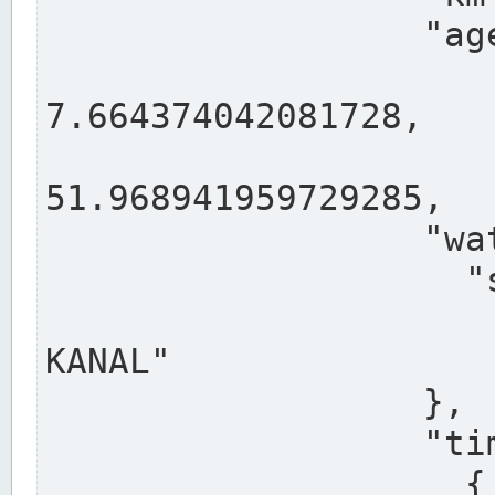
                  "agency": "RHEINE",

                  
7.664374042081728,

                 
51.968941959729285,

                  "water": {

                    "shortname": "DEK",

                    "longname": "DORTMUND-E
KANAL"

                  },

                  "timeseries": [

                    {
