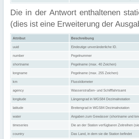
Die in der Antwort enthaltenen stat
(dies ist eine Erweiterung der Au
Attribut
Beschreibung
uuid
Eindeutige unveränderliche ID.
number
Pegelnummer
shortname
Pegelname (max. 40 Zeichen)
longname
Pegelname (max. 255 Zeichen)
km
Flusskilometer
agency
Wasserstraßen- und Schifffahrtsamt
longitude
Längengrad in WGS84 Dezimalnotation
latitude
Breitengrad in WGS84 Dezimalnotation
water
Angaben zum Gewässer (shortname und lo
timeseries
Die an der Station verfügbaren Zeitreihen (si
country
Das Land, in dem sie die Station befindet