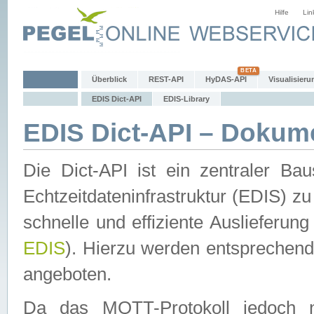
Hilfe
Lin
Überblick
REST-API
HyDAS-API
Visualisieru
EDIS Dict-API
EDIS-Library
EDIS Dict-API – Dokum
Die Dict-API ist ein zentraler 
Echtzeitdateninfrastruktur (EDIS) zu
schnelle und effiziente Auslieferun
EDIS
). Hierzu werden entspreche
angeboten.
Da das MQTT-Protokoll jedoch n