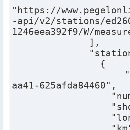
"https://www.pegelonl
-api/v2/stations/ed26
1246eea392f9/W/measure
              ],

              "stations": [

                {

                  "uuid": "ccd3e8f1-39e9-4e09-
aa41-625afda84460",

                  "number": "27800040",

                  "shortname": "MÜNSTER OW",

                  "longname": "MÜNSTER OW",

                  "km": 70.315,
