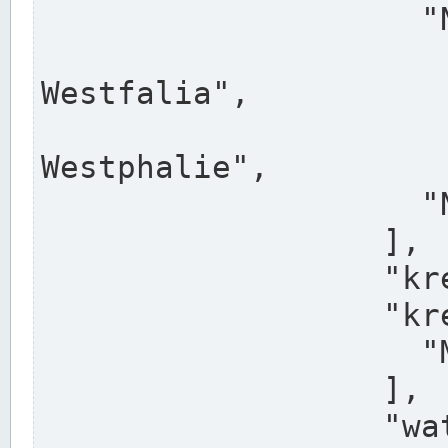
                    "North Rhine-Westphalia",

                    "Nadreni
Westfalia",

                    "Rhéna
Westphalie",

                    "Noordrijn-Westfalen"

                  ],

                  "kreis": "Münster",

                  "kreis_alternatives": [

                    "Munster"

                  ],

                  "water_alternatives": [
