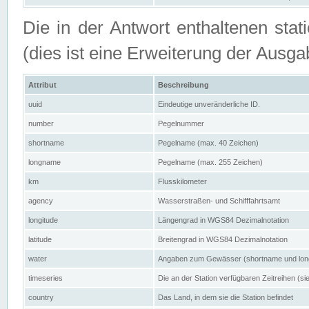
Die in der Antwort enthaltenen stat
(dies ist eine Erweiterung der Au
Attribut
Beschreibung
uuid
Eindeutige unveränderliche ID.
number
Pegelnummer
shortname
Pegelname (max. 40 Zeichen)
longname
Pegelname (max. 255 Zeichen)
km
Flusskilometer
agency
Wasserstraßen- und Schifffahrtsamt
longitude
Längengrad in WGS84 Dezimalnotation
latitude
Breitengrad in WGS84 Dezimalnotation
water
Angaben zum Gewässer (shortname und lo
timeseries
Die an der Station verfügbaren Zeitreihen (si
country
Das Land, in dem sie die Station befindet