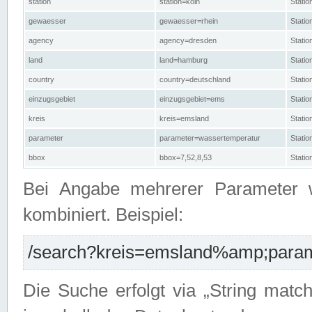
station
station=köln
Stati
gewaesser
gewaesser=rhein
Stati
agency
agency=dresden
Stati
land
land=hamburg
Stati
country
country=deutschland
Statio
einzugsgebiet
einzugsgebiet=ems
Stati
kreis
kreis=emsland
Stati
parameter
parameter=wassertemperatur
Stati
bbox
bbox=7,52,8,53
Statio
Bei Angabe mehrerer Parameter 
kombiniert. Beispiel:
/search?kreis=emsland%amp;parame
Die Suche erfolgt via „String matc