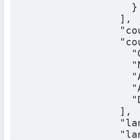
                    }

                  ],

                  "country": "Deutschland",

                  "country_alternatives": [

                    "Germany",

                    "Niemcy",

                    "Alemaña",

                    "Allemagne",

                    "Duitsland"

                  ],

                  "land": "Nordrhein-Westfalen",

                  "land_alternatives": [
