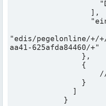
                    "DEK"

                  ],

                  "einzugsgebiet": "Ems",

                  
"edis/pegelonline/+/+
aa41-625afda84460/+"

                },

                {

                    // Weitere Stationen

                }

              ]

            }
