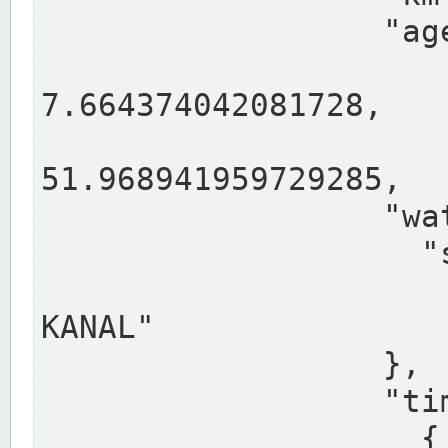
                  "agency": "RHEINE",

                  
7.664374042081728,

                 
51.968941959729285,

                  "water": {

                    "shortname": "DEK",

                    "longname": "DORTMUND-E
KANAL"

                  },

                  "timeseries": [

                    {
