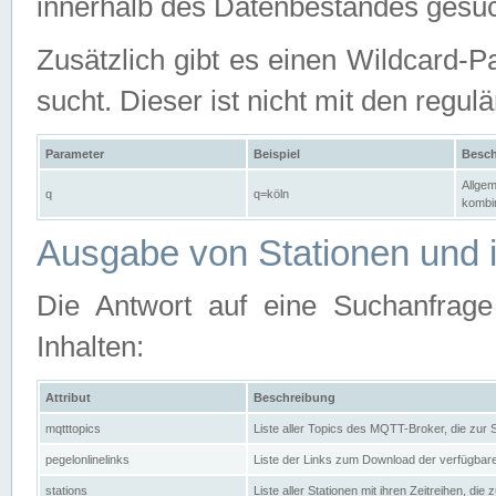
innerhalb des Datenbestandes gesuc
Zusätzlich gibt es einen Wildcard-P
sucht. Dieser ist nicht mit den reg
Parameter
Beispiel
Besch
Allgem
q
q=köln
kombin
Ausgabe von Stationen und i
Die Antwort auf eine Suchanfrag
Inhalten:
Attribut
Beschreibung
mqtttopics
Liste aller Topics des MQTT-Broker, die zur
pegelonlinelinks
Liste der Links zum Download der verfügba
stations
Liste aller Stationen mit ihren Zeitreihen, di