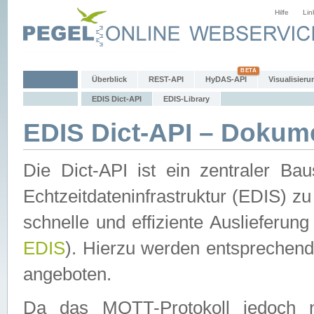
Hilfe
Lin
Überblick
REST-API
HyDAS-API
Visualisieru
EDIS Dict-API
EDIS-Library
EDIS Dict-API – Dokum
Die Dict-API ist ein zentraler 
Echtzeitdateninfrastruktur (EDIS) zu
schnelle und effiziente Auslieferun
EDIS
). Hierzu werden entspreche
angeboten.
Da das MQTT-Protokoll jedoch n