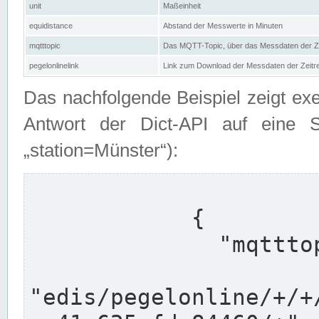
unit
Maßeinheit
equidistance
Abstand der Messwerte in Minuten
mqtttopic
Das MQTT-Topic, über das Messdaten der Ze
pegelonlinelink
Link zum Download der Messdaten der Zeit
Das nachfolgende Beispiel zeigt ex
Antwort der Dict-API auf eine 
„station=Münster“):
            {

              "mqtttopics": [

"edis/pegelonline/+/+