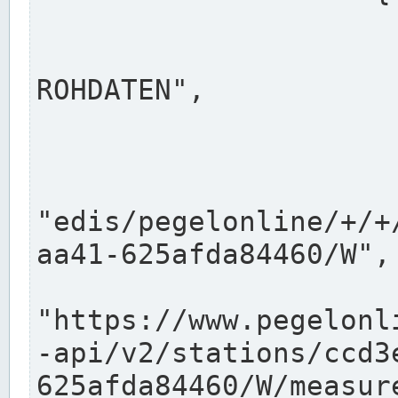
                      "shortname": "W"
                      "longname": "WASSER
ROHDATEN",

                      "unit": "m+NN",
                      "equidistance": 1
                    
"edis/pegelonline/+/+
aa41-625afda84460/W",

                      "pegel
"https://www.pegelonl
-api/v2/stations/ccd3
625afda84460/W/measure