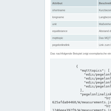
Attribut
Beschre
shortname
Kurzbeze
longname
Langbeze
unit
Maßeinhei
equidistance
Abstand d
mqtttopic
Das MQTT-
pegelonlinelink
Link zum
Das nachfolgende Beispiel zeigt exemplarische ei
            {

              "mqtttopics": [

                "edis/pegelonline/+/+/+/+/ccd3e8f1-39e9-4e09-aa41-625afda84460/+",

                "edis/pegelonline/+/+/+/+/ed260406-bdd6-42ef-bf2a-1246eea392f9/+",

                "edis/pegelonline/+/+/+/+/ccd3e8f1-39e9-4e09-aa41-625afda84460/+",

                "edis/pegelonline/+/+/+/+/ed260406-bdd6-42ef-bf2a-1246eea392f9/+"

              ],

              "pegelonlinelinks": [

                "https://www.pegelonline.wsv.de/webservices/rest-api/v2/stations/ccd3e8f1-39e9-4e09-aa41-
625afda84460/W/measurements.js
                "https://www.pegelonline.wsv.de/webservices/rest-api/v2/stations/ed260406-bdd6-42ef-bf2a-
1246eea392f9/W/measurements.js