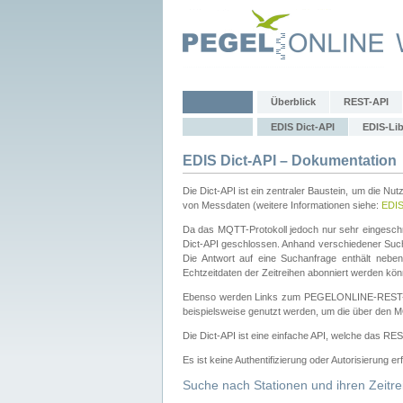
Überblick
REST-API
EDIS Dict-API
EDIS-Lib
EDIS Dict-API – Dokumentation
Die Dict-API ist ein zentraler Baustein, um die Nu
von Messdaten (weitere Informationen siehe:
EDI
Da das MQTT-Protokoll jedoch nur sehr eingeschr
Dict-API geschlossen. Anhand verschiedener Su
Die Antwort auf eine Suchanfrage enthält nebe
Echtzeitdaten der Zeitreihen abonniert werden kön
Ebenso werden Links zum PEGELONLINE-REST-
beispielsweise genutzt werden, um die über den M
Die Dict-API ist eine einfache API, welche das RE
Es ist keine Authentifizierung oder Autorisierung er
Suche nach Stationen und ihren Zeitre