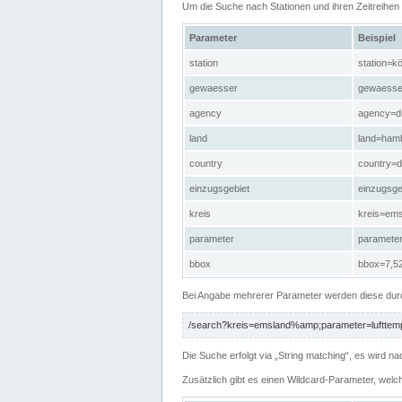
Um die Suche nach Stationen und ihren Zeitreihe
Parameter
Beispiel
station
station=kö
gewaesser
gewaesse
agency
agency=d
land
land=ham
country
country=d
einzugsgebiet
einzugsg
kreis
kreis=em
parameter
paramete
bbox
bbox=7,52
Bei Angabe mehrerer Parameter werden diese durc
/search?kreis=emsland%amp;parameter=lufttemp
Die Suche erfolgt via „String matching“, es wird
Zusätzlich gibt es einen Wildcard-Parameter, welc