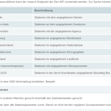
n auszuführen kann der /search Endpunkt der Dict-API verwendet werden. Zur Suche könne
Beschreibung
ln
Stationen mit dem angegebenen Namen
r=rhein
Stationen an dem angegebenen Gewässer
resden
Stationen mit der angegebenen Agency
burg
Stationen im angegebenen Bundesland
eutschland
Stationen im angegebenen Nationalstaat
ebiet=ems
Stationen im angegebenen Einzugsgebiet
sland
Stationen im angegebenen Landkreis
r=wassertemperatur
Stationen mit angegebenem Messparameter
,8,53
Stationen in der durch Koordinaten angegebenen Bounding Box
h eine UND-Verknüpfung kombiniert. Beispiel:
eratur
 nach exakten Matches gesucht innerhalb des Datenbestandes gesucht.
her über alle Stationsparameter sucht. Dieser ist nicht mit den regulären Suchparametern kom