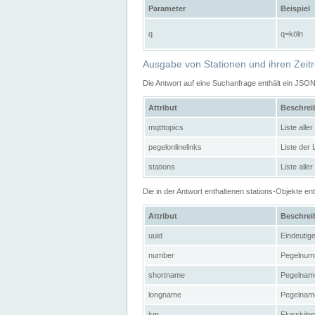
Parameter
Beispiel
q
q=köln
Ausgabe von Stationen und ihren Zeit
Die Antwort auf eine Suchanfrage enthält ein JSO
Attribut
Beschre
mqtttopics
Liste all
pegelonlinelinks
Liste der
stations
Liste alle
Die in der Antwort enthaltenen stations-Objekte 
Attribut
Beschre
uuid
Eindeutig
number
Pegelnum
shortname
Pegelname
longname
Pegelname
km
Flusskilo