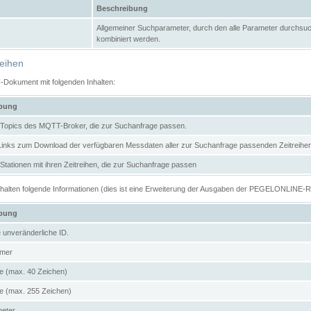
Beschreibung
Allgemeiner Suchparameter, durch den alle Parameter durchsuc
kombiniert werden.
reihen
N-Dokument mit folgenden Inhalten:
ibung
er Topics des MQTT-Broker, die zur Suchanfrage passen.
 Links zum Download der verfügbaren Messdaten aller zur Suchanfrage passenden Zeitrei
r Stationen mit ihren Zeitreihen, die zur Suchanfrage passen
enthalten folgende Informationen (dies ist eine Erweiterung der Ausgaben der PEGELONLINE-
ibung
e unveränderliche ID.
mer
 (max. 40 Zeichen)
 (max. 255 Zeichen)
meter