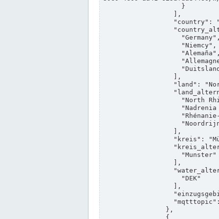
                    }

                  ],

                  "country": "Deutschland",

                  "country_alternatives": [

                    "Germany",

                    "Niemcy",

                    "Alemaña",

                    "Allemagne",

                    "Duitsland"

                  ],

                  "land": "Nordrhein-Westfalen",

                  "land_alternatives": [

                    "North Rhine-Westphalia",

                    "Nadrenia Północna-Westfalia",

                    "Rhénanie-du-Nord-Westphalie",

                    "Noordrijn-Westfalen"

                  ],

                  "kreis": "Münster",

                  "kreis_alternatives": [

                    "Munster"

                  ],

                  "water_alternatives": [

                    "DEK"

                  ],

                  "einzugsgebiet": "Ems",

                  "mqtttopic": "edis/pegelonline/+/+/+/+/ccd3e8f1-39e9-4e09-aa41-625afda84460/+"

                },

                {
