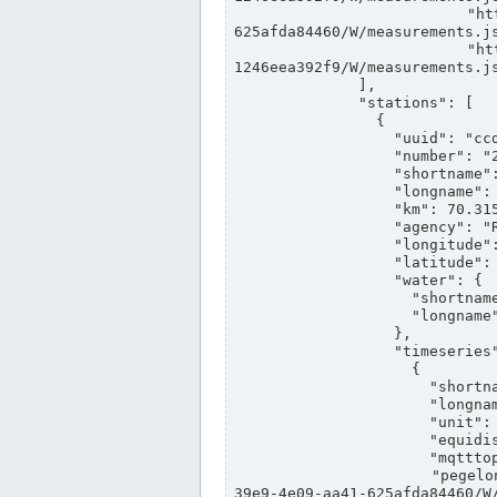
                "https://www.pegelonline.wsv.de/webservices/rest-api/v2/stations/ccd3e8f1-39e9-4e09-aa41-
625afda84460/W/measurements.js
                "https://www.pegelonline.wsv.de/webservices/rest-api/v2/stations/ed260406-bdd6-42ef-bf2a-
1246eea392f9/W/measurements.js
              ],

              "stations": [

                {

                  "uuid": "ccd3e8f1-39e9-4e09-aa41-625afda84460",

                  "number": "27800040",

                  "shortname": "MÜNSTER OW",

                  "longname": "MÜNSTER OW",

                  "km": 70.315,

                  "agency": "RHEINE",

                  "longitude": 7.664374042081728,

                  "latitude": 51.968941959729285,

                  "water": {

                    "shortname": "DEK",

                    "longname": "DORTMUND-EMS-KANAL"

                  },

                  "timeseries": [

                    {

                      "shortname": "W",

                      "longname": "WASSERSTAND ROHDATEN",

                      "unit": "m+NN",

                      "equidistance": 1,

                      "mqtttopic": "edis/pegelonline/+/+/+/+/ccd3e8f1-39e9-4e09-aa41-625afda84460/W",

                      "pegelonlinelink": "https://www.pegelonline.wsv.de/webservices/rest-api/v2/stations/ccd3e8f1-
39e9-4e09-aa41-625afda84460/W/