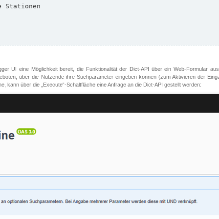
er UI eine Möglichkeit bereit, die Funktionalität der Dict-API über ein Web-Formular aus
oten, über die Nutzende ihre Suchparameter eingeben können (zum Aktivieren der Eingabefe
, kann über die „Execute“-Schaltfläche eine Anfrage an die Dict-API gestellt werden: