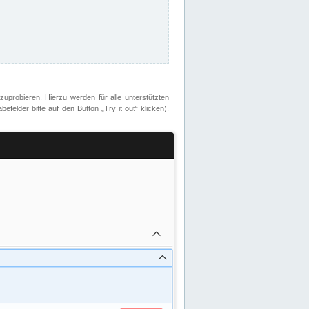
zuprobieren. Hierzu werden für alle unterstützten
lder bitte auf den Button „Try it out“ klicken).