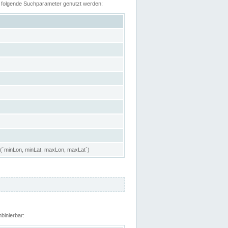
n folgende Suchparameter genutzt werden:
 (`minLon, minLat, maxLon, maxLat`)
binierbar: