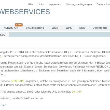
Hilfe
Links
Impressum
Nutzungsbedingungen
Datenschut
HyDAS-API
Visualisierung
WMS
WFS
SOS
Downloads
rary
tzung der PEGELONLINE-Echtzeitdateninfrastruktur (EDIS) zu unterstützen. Ziel von EDIS ist 
S
). Hierzu werden entsprechende Messdatenströme über einen MQTT-Broker angeboten.
änkte Möglichkeiten zur Recherche nach Datenströmen, die durch einen MQTT-Broker ange
chparameter wie z.B. Stationsnamen, Bundesland, Gewässer, Parameter können PEGELONL
n grundlegenden Metadaten zu Stationen und Zeitreihen auch die Information, über wel
nen.
Service (
REST-API
) angeboten, welche es ermöglichen zu den jeweiligen Zeitreihen Mess
QTT-Broker ausgelieferten Echtzeit-Messwerte mit historischen Messdaten oder Referenzwer
ST-Paradigma umsetzt. Sie ist über folgende URL erreichbar:
Dict-API
forderlich, um die Dict-API zu nutzen.
ihen