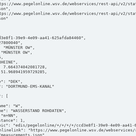
on",

on"

measurements.json"
