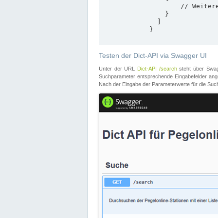
                    // Weitere Stationen

                }

              ]

            }

Testen der Dict-API via Swagger UI
Unter der URL
Dict-API /search
steht über Swagg
Suchparameter entsprechende Eingabefelder angeb
Nach der Eingabe der Parameterwerte für die Suche