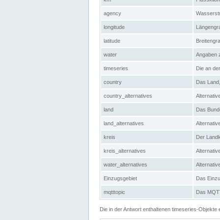
agency
Wasserstr
longitude
Längengra
latitude
Breitengr
water
Angaben 
timeseries
Die an der
country
Das Land, 
country_alternatives
Alternativ
land
Das Bundes
land_alternatives
Alternativ
kreis
Der Landkr
kreis_alternatives
Alternativ
water_alternatives
Alternati
Einzugsgebiet
Das Einzug
mqtttopic
Das MQTT-
Die in der Antwort enthaltenen timeseries-Objekt