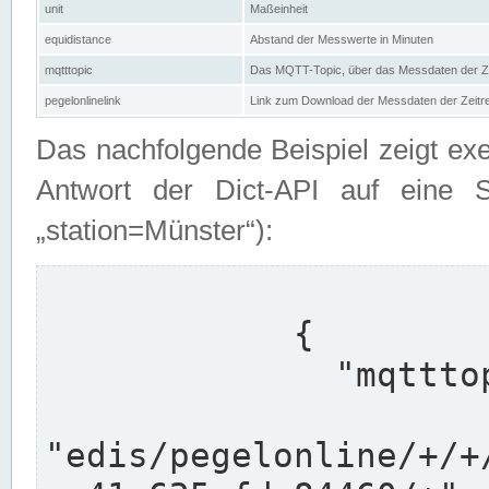
unit
Maßeinheit
equidistance
Abstand der Messwerte in Minuten
mqtttopic
Das MQTT-Topic, über das Messdaten der Ze
pegelonlinelink
Link zum Download der Messdaten der Zeit
Das nachfolgende Beispiel zeigt ex
Antwort der Dict-API auf eine 
„station=Münster“):
            {

              "mqtttopics": [

"edis/pegelonline/+/+