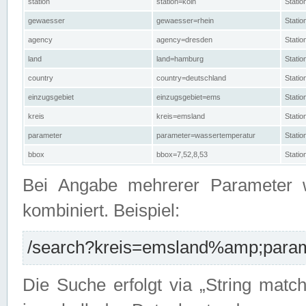
station
station=köln
Stati
gewaesser
gewaesser=rhein
Stati
agency
agency=dresden
Stati
land
land=hamburg
Stati
country
country=deutschland
Statio
einzugsgebiet
einzugsgebiet=ems
Stati
kreis
kreis=emsland
Stati
parameter
parameter=wassertemperatur
Stati
bbox
bbox=7,52,8,53
Statio
Bei Angabe mehrerer Parameter 
kombiniert. Beispiel:
/search?kreis=emsland%amp;parame
Die Suche erfolgt via „String matc