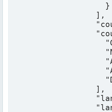
                    }

                  ],

                  "country": "Deutschland",

                  "country_alternatives": [

                    "Germany",

                    "Niemcy",

                    "Alemaña",

                    "Allemagne",

                    "Duitsland"

                  ],

                  "land": "Nordrhein-Westfalen",

                  "land_alternatives": [
