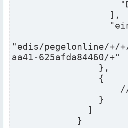
                    "DEK"

                  ],

                  "einzugsgebiet": "Ems",

                  
"edis/pegelonline/+/+
aa41-625afda84460/+"

                },

                {

                    // Weitere Stationen

                }

              ]

            }
