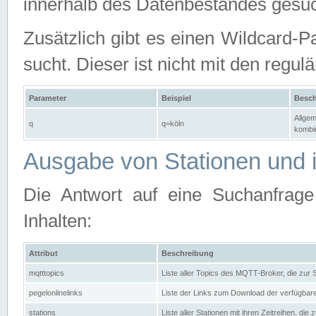
innerhalb des Datenbestandes gesuc
Zusätzlich gibt es einen Wildcard-P
sucht. Dieser ist nicht mit den reg
Parameter
Beispiel
Besch
Allgem
q
q=köln
kombin
Ausgabe von Stationen und i
Die Antwort auf eine Suchanfrag
Inhalten:
Attribut
Beschreibung
mqtttopics
Liste aller Topics des MQTT-Broker, die zur
pegelonlinelinks
Liste der Links zum Download der verfügba
stations
Liste aller Stationen mit ihren Zeitreihen, di