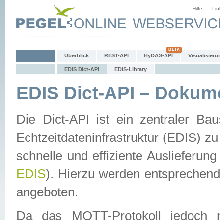
Hilfe
Lin
Überblick
REST-API
HyDAS-API
Visualisieru
EDIS Dict-API
EDIS-Library
EDIS Dict-API – Dokum
Die Dict-API ist ein zentraler 
Echtzeitdateninfrastruktur (EDIS) zu
schnelle und effiziente Auslieferun
EDIS
). Hierzu werden entspreche
angeboten.
Da das MQTT-Protokoll jedoch n