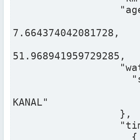
                  "agency": "RHEINE",

                  
7.664374042081728,

                 
51.968941959729285,

                  "water": {

                    "shortname": "DEK",

                    "longname": "DORTMUND-E
KANAL"

                  },

                  "timeseries": [

                    {
