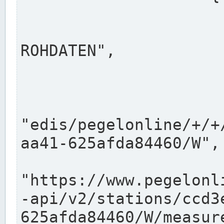
                      "shortname": "W"
                      "longname": "WASSER
ROHDATEN",

                      "unit": "m+NN",
                      "equidistance": 1
                    
"edis/pegelonline/+/+
aa41-625afda84460/W",

                      "pegel
"https://www.pegelonl
-api/v2/stations/ccd3
625afda84460/W/measure