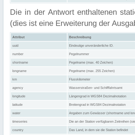
Die in der Antwort enthaltenen stat
(dies ist eine Erweiterung der Au
Attribut
Beschreibung
uuid
Eindeutige unveränderliche ID.
number
Pegelnummer
shortname
Pegelname (max. 40 Zeichen)
longname
Pegelname (max. 255 Zeichen)
km
Flusskilometer
agency
Wasserstraßen- und Schifffahrtsamt
longitude
Längengrad in WGS84 Dezimalnotation
latitude
Breitengrad in WGS84 Dezimalnotation
water
Angaben zum Gewässer (shortname und lo
timeseries
Die an der Station verfügbaren Zeitreihen (si
country
Das Land, in dem sie die Station befindet