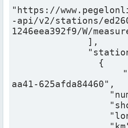
"https://www.pegelonl
-api/v2/stations/ed26
1246eea392f9/W/measure
              ],

              "stations": [

                {

                  "uuid": "ccd3e8f1-39e9-4e09-
aa41-625afda84460",

                  "number": "27800040",

                  "shortname": "MÜNSTER OW",

                  "longname": "MÜNSTER OW",

                  "km": 70.315,
