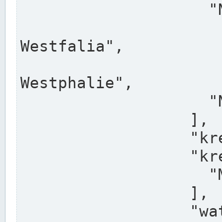
                    "North Rhine-Westphalia",

                    "Nadreni
Westfalia",

                    "Rhéna
Westphalie",

                    "Noordrijn-Westfalen"

                  ],

                  "kreis": "Münster",

                  "kreis_alternatives": [

                    "Munster"

                  ],

                  "water_alternatives": [
