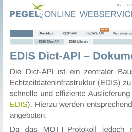
Hilfe
Lin
Überblick
REST-API
HyDAS-API
Visualisieru
EDIS Dict-API
EDIS-Library
EDIS Dict-API – Dokum
Die Dict-API ist ein zentraler 
Echtzeitdateninfrastruktur (EDIS) zu
schnelle und effiziente Auslieferun
EDIS
). Hierzu werden entspreche
angeboten.
Da das MQTT-Protokoll jedoch n