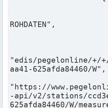
                      "shortname": "W"
                      "longname": "WASSER
ROHDATEN",

                      "unit": "m+NN",
                      "equidistance": 1
                    
"edis/pegelonline/+/+
aa41-625afda84460/W",

                      "pegel
"https://www.pegelonl
-api/v2/stations/ccd3
625afda84460/W/measure