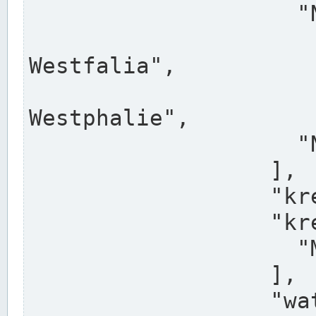
                    "North Rhine-Westphalia",

                    "Nadreni
Westfalia",

                    "Rhéna
Westphalie",

                    "Noordrijn-Westfalen"

                  ],

                  "kreis": "Münster",

                  "kreis_alternatives": [

                    "Munster"

                  ],

                  "water_alternatives": [
