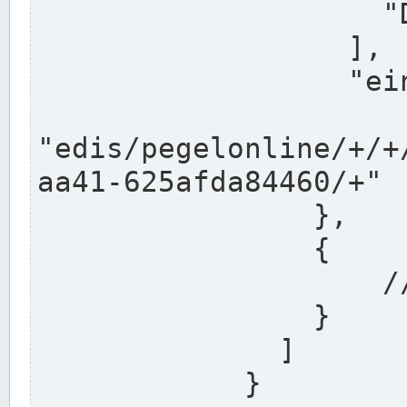
                    "DEK"

                  ],

                  "einzugsgebiet": "Ems",

                  
"edis/pegelonline/+/+
aa41-625afda84460/+"

                },

                {

                    // Weitere Stationen

                }

              ]

            }
