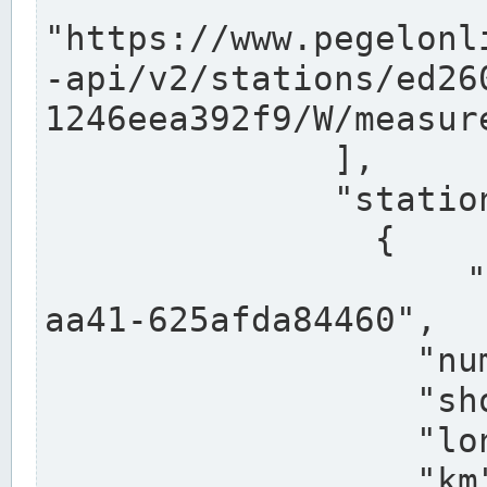
"https://www.pegelonl
-api/v2/stations/ed26
1246eea392f9/W/measure
              ],

              "stations": [

                {

                  "uuid": "ccd3e8f1-39e9-4e09-
aa41-625afda84460",

                  "number": "27800040",

                  "shortname": "MÜNSTER OW",

                  "longname": "MÜNSTER OW",

                  "km": 70.315,
