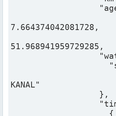
                  "agency": "RHEINE",

                  
7.664374042081728,

                 
51.968941959729285,

                  "water": {

                    "shortname": "DEK",

                    "longname": "DORTMUND-E
KANAL"

                  },

                  "timeseries": [

                    {
