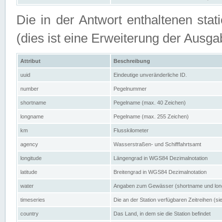
Die in der Antwort enthaltenen stat
(dies ist eine Erweiterung der Au
Attribut
Beschreibung
uuid
Eindeutige unveränderliche ID.
number
Pegelnummer
shortname
Pegelname (max. 40 Zeichen)
longname
Pegelname (max. 255 Zeichen)
km
Flusskilometer
agency
Wasserstraßen- und Schifffahrtsamt
longitude
Längengrad in WGS84 Dezimalnotation
latitude
Breitengrad in WGS84 Dezimalnotation
water
Angaben zum Gewässer (shortname und lo
timeseries
Die an der Station verfügbaren Zeitreihen (si
country
Das Land, in dem sie die Station befindet