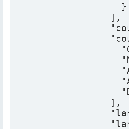
                    }

                  ],

                  "country": "Deutschland",

                  "country_alternatives": [

                    "Germany",

                    "Niemcy",

                    "Alemaña",

                    "Allemagne",

                    "Duitsland"

                  ],

                  "land": "Nordrhein-Westfalen",

                  "land_alternatives": [
