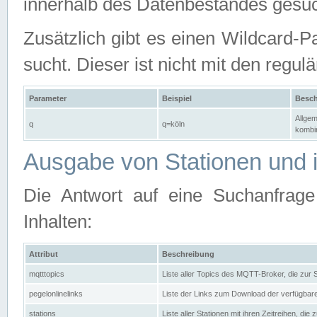
innerhalb des Datenbestandes gesuc
Zusätzlich gibt es einen Wildcard-P
sucht. Dieser ist nicht mit den reg
Parameter
Beispiel
Besch
Allgem
q
q=köln
kombin
Ausgabe von Stationen und i
Die Antwort auf eine Suchanfrag
Inhalten:
Attribut
Beschreibung
mqtttopics
Liste aller Topics des MQTT-Broker, die zur
pegelonlinelinks
Liste der Links zum Download der verfügba
stations
Liste aller Stationen mit ihren Zeitreihen, di