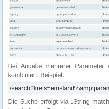
station
station=köln
Stati
gewaesser
gewaesser=rhein
Stati
agency
agency=dresden
Stati
land
land=hamburg
Stati
country
country=deutschland
Statio
einzugsgebiet
einzugsgebiet=ems
Stati
kreis
kreis=emsland
Stati
parameter
parameter=wassertemperatur
Stati
bbox
bbox=7,52,8,53
Statio
Bei Angabe mehrerer Parameter 
kombiniert. Beispiel:
/search?kreis=emsland%amp;parame
Die Suche erfolgt via „String matc