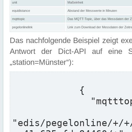
unit
Maßeinheit
equidistance
Abstand der Messwerte in Minuten
mqtttopic
Das MQTT-Topic, über das Messdaten der Ze
pegelonlinelink
Link zum Download der Messdaten der Zeit
Das nachfolgende Beispiel zeigt ex
Antwort der Dict-API auf eine 
„station=Münster“):
            {

              "mqtttopics": [

"edis/pegelonline/+/+