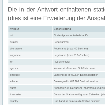
Die in der Antwort enthaltenen stat
(dies ist eine Erweiterung der Au
Attribut
Beschreibung
uuid
Eindeutige unveränderliche ID.
number
Pegelnummer
shortname
Pegelname (max. 40 Zeichen)
longname
Pegelname (max. 255 Zeichen)
km
Flusskilometer
agency
Wasserstraßen- und Schifffahrtsamt
longitude
Längengrad in WGS84 Dezimalnotation
latitude
Breitengrad in WGS84 Dezimalnotation
water
Angaben zum Gewässer (shortname und lo
timeseries
Die an der Station verfügbaren Zeitreihen (si
country
Das Land, in dem sie die Station befindet