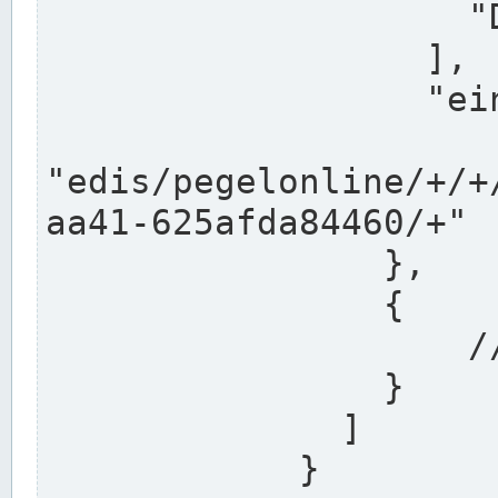
                    "DEK"

                  ],

                  "einzugsgebiet": "Ems",

                  
"edis/pegelonline/+/+
aa41-625afda84460/+"

                },

                {

                    // Weitere Stationen

                }

              ]

            }
