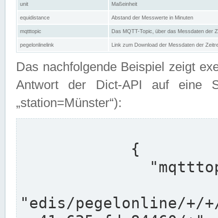
unit
Maßeinheit
equidistance
Abstand der Messwerte in Minuten
mqtttopic
Das MQTT-Topic, über das Messdaten der Ze
pegelonlinelink
Link zum Download der Messdaten der Zeit
Das nachfolgende Beispiel zeigt ex
Antwort der Dict-API auf eine 
„station=Münster“):
            {

              "mqtttopics": [

"edis/pegelonline/+/+