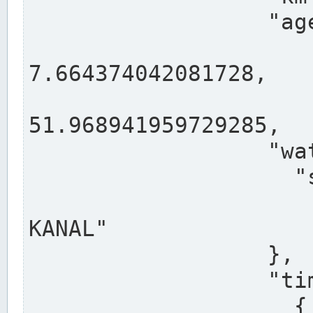
                  "agency": "RHEINE",

                  
7.664374042081728,

                 
51.968941959729285,

                  "water": {

                    "shortname": "DEK",

                    "longname": "DORTMUND-E
KANAL"

                  },

                  "timeseries": [

                    {
