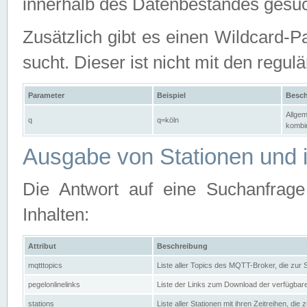
innerhalb des Datenbestandes gesuc
Zusätzlich gibt es einen Wildcard-P
sucht. Dieser ist nicht mit den reg
Parameter
Beispiel
Besch
Allgem
q
q=köln
kombin
Ausgabe von Stationen und i
Die Antwort auf eine Suchanfrag
Inhalten:
Attribut
Beschreibung
mqtttopics
Liste aller Topics des MQTT-Broker, die zur
pegelonlinelinks
Liste der Links zum Download der verfügba
stations
Liste aller Stationen mit ihren Zeitreihen, di