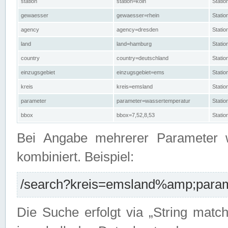
station
station=köln
Stati
gewaesser
gewaesser=rhein
Stati
agency
agency=dresden
Stati
land
land=hamburg
Stati
country
country=deutschland
Statio
einzugsgebiet
einzugsgebiet=ems
Stati
kreis
kreis=emsland
Stati
parameter
parameter=wassertemperatur
Stati
bbox
bbox=7,52,8,53
Statio
Bei Angabe mehrerer Parameter 
kombiniert. Beispiel:
/search?kreis=emsland%amp;parame
Die Suche erfolgt via „String matc