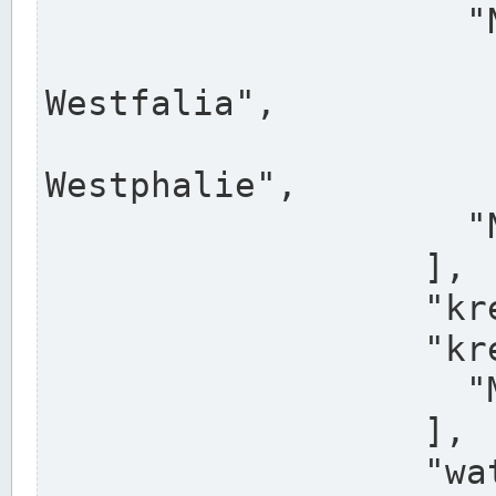
                    "North Rhine-Westphalia",

                    "Nadreni
Westfalia",

                    "Rhéna
Westphalie",

                    "Noordrijn-Westfalen"

                  ],

                  "kreis": "Münster",

                  "kreis_alternatives": [

                    "Munster"

                  ],

                  "water_alternatives": [
