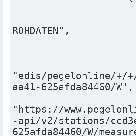
                      "shortname": "W"
                      "longname": "WASSER
ROHDATEN",

                      "unit": "m+NN",
                      "equidistance": 1
                    
"edis/pegelonline/+/+
aa41-625afda84460/W",

                      "pegel
"https://www.pegelonl
-api/v2/stations/ccd3
625afda84460/W/measure