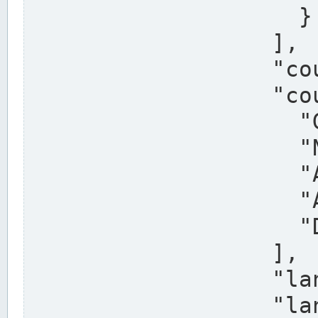
                    }

                  ],

                  "country": "Deutschland",

                  "country_alternatives": [

                    "Germany",

                    "Niemcy",

                    "Alemaña",

                    "Allemagne",

                    "Duitsland"

                  ],

                  "land": "Nordrhein-Westfalen",

                  "land_alternatives": [
