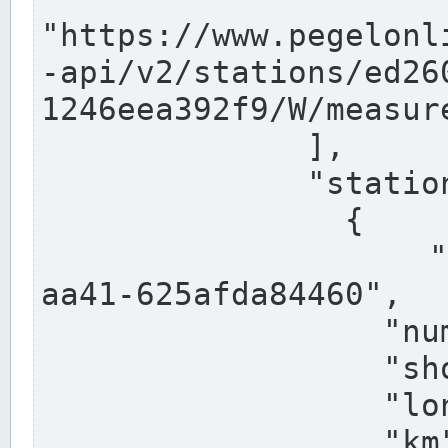
"https://www.pegelonl
-api/v2/stations/ed26
1246eea392f9/W/measure
              ],

              "stations": [

                {

                  "uuid": "ccd3e8f1-39e9-4e09-
aa41-625afda84460",

                  "number": "27800040",

                  "shortname": "MÜNSTER OW",

                  "longname": "MÜNSTER OW",

                  "km": 70.315,
