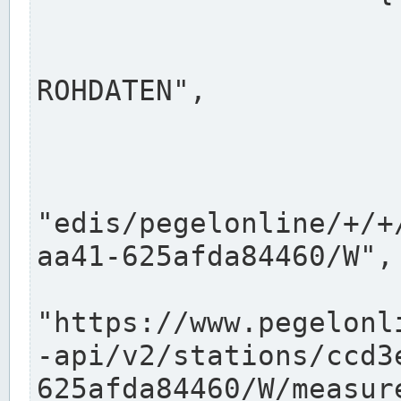
                      "shortname": "W"
                      "longname": "WASSER
ROHDATEN",

                      "unit": "m+NN",
                      "equidistance": 1
                    
"edis/pegelonline/+/+
aa41-625afda84460/W",

                      "pegel
"https://www.pegelonl
-api/v2/stations/ccd3
625afda84460/W/measure