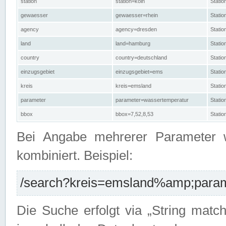
station
station=köln
Stati
gewaesser
gewaesser=rhein
Stati
agency
agency=dresden
Stati
land
land=hamburg
Stati
country
country=deutschland
Statio
einzugsgebiet
einzugsgebiet=ems
Stati
kreis
kreis=emsland
Stati
parameter
parameter=wassertemperatur
Stati
bbox
bbox=7,52,8,53
Statio
Bei Angabe mehrerer Parameter 
kombiniert. Beispiel:
/search?kreis=emsland%amp;parame
Die Suche erfolgt via „String matc