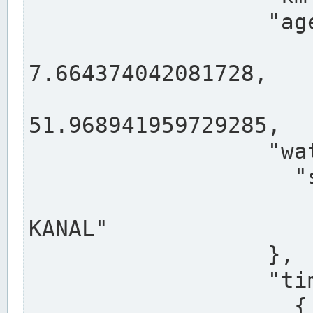
                  "agency": "RHEINE",

                  
7.664374042081728,

                 
51.968941959729285,

                  "water": {

                    "shortname": "DEK",

                    "longname": "DORTMUND-E
KANAL"

                  },

                  "timeseries": [

                    {
