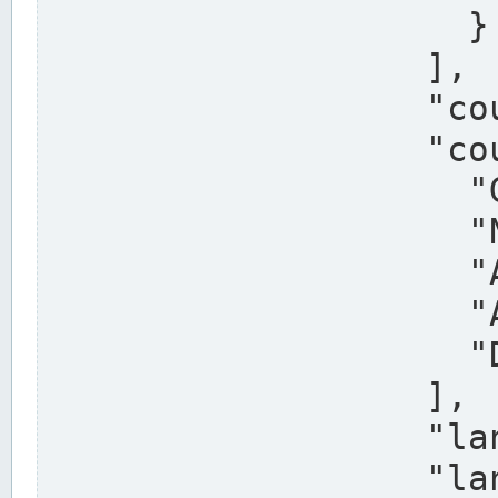
                    }

                  ],

                  "country": "Deutschland",

                  "country_alternatives": [

                    "Germany",

                    "Niemcy",

                    "Alemaña",

                    "Allemagne",

                    "Duitsland"

                  ],

                  "land": "Nordrhein-Westfalen",

                  "land_alternatives": [
