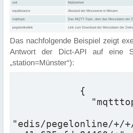
unit
Maßeinheit
equidistance
Abstand der Messwerte in Minuten
mqtttopic
Das MQTT-Topic, über das Messdaten der Ze
pegelonlinelink
Link zum Download der Messdaten der Zeit
Das nachfolgende Beispiel zeigt ex
Antwort der Dict-API auf eine 
„station=Münster“):
            {

              "mqtttopics": [

"edis/pegelonline/+/+