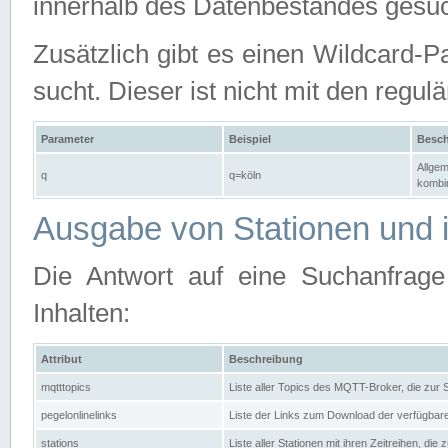
innerhalb des Datenbestandes gesuc
Zusätzlich gibt es einen Wildcard-P
sucht. Dieser ist nicht mit den reg
Parameter
Beispiel
Besch
Allgem
q
q=köln
kombin
Ausgabe von Stationen und i
Die Antwort auf eine Suchanfrag
Inhalten:
Attribut
Beschreibung
mqtttopics
Liste aller Topics des MQTT-Broker, die zur
pegelonlinelinks
Liste der Links zum Download der verfügba
stations
Liste aller Stationen mit ihren Zeitreihen, di