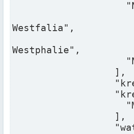
                    "North Rhine-Westphalia",

                    "Nadreni
Westfalia",

                    "Rhéna
Westphalie",

                    "Noordrijn-Westfalen"

                  ],

                  "kreis": "Münster",

                  "kreis_alternatives": [

                    "Munster"

                  ],

                  "water_alternatives": [
