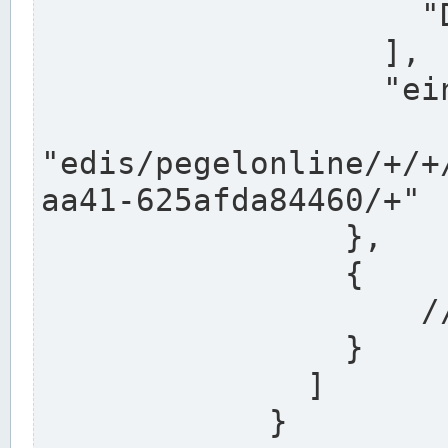
                    "DEK"

                  ],

                  "einzugsgebiet": "Ems",

                  
"edis/pegelonline/+/+
aa41-625afda84460/+"

                },

                {

                    // Weitere Stationen

                }

              ]

            }
