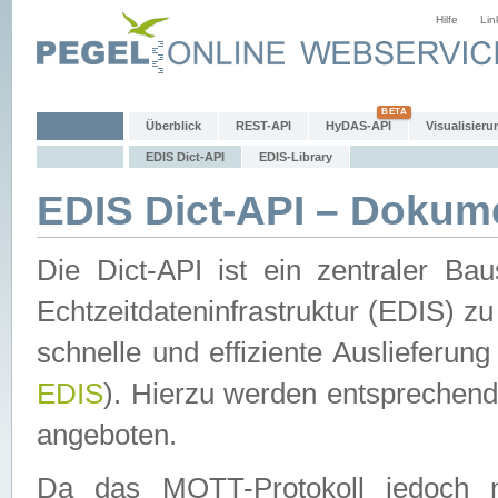
Hilfe
Lin
Überblick
REST-API
HyDAS-API
Visualisieru
EDIS Dict-API
EDIS-Library
EDIS Dict-API – Dokum
Die Dict-API ist ein zentraler 
Echtzeitdateninfrastruktur (EDIS) zu
schnelle und effiziente Auslieferun
EDIS
). Hierzu werden entspreche
angeboten.
Da das MQTT-Protokoll jedoch n