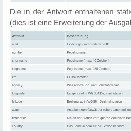
Die in der Antwort enthaltenen stat
(dies ist eine Erweiterung der Au
Attribut
Beschreibung
uuid
Eindeutige unveränderliche ID.
number
Pegelnummer
shortname
Pegelname (max. 40 Zeichen)
longname
Pegelname (max. 255 Zeichen)
km
Flusskilometer
agency
Wasserstraßen- und Schifffahrtsamt
longitude
Längengrad in WGS84 Dezimalnotation
latitude
Breitengrad in WGS84 Dezimalnotation
water
Angaben zum Gewässer (shortname und lo
timeseries
Die an der Station verfügbaren Zeitreihen (si
country
Das Land, in dem sie die Station befindet