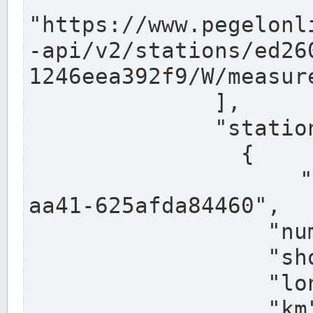
"https://www.pegelonl
-api/v2/stations/ed26
1246eea392f9/W/measure
              ],

              "stations": [

                {

                  "uuid": "ccd3e8f1-39e9-4e09-
aa41-625afda84460",

                  "number": "27800040",

                  "shortname": "MÜNSTER OW",

                  "longname": "MÜNSTER OW",

                  "km": 70.315,
