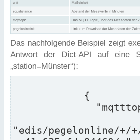
unit
Maßeinheit
equidistance
Abstand der Messwerte in Minuten
mqtttopic
Das MQTT-Topic, über das Messdaten der Ze
pegelonlinelink
Link zum Download der Messdaten der Zeit
Das nachfolgende Beispiel zeigt ex
Antwort der Dict-API auf eine 
„station=Münster“):
            {

              "mqtttopics": [

"edis/pegelonline/+/+