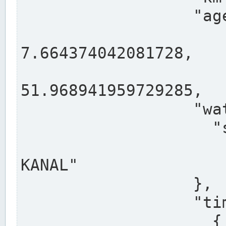
                  "agency": "RHEINE",

                  
7.664374042081728,

                 
51.968941959729285,

                  "water": {

                    "shortname": "DEK",

                    "longname": "DORTMUND-E
KANAL"

                  },

                  "timeseries": [

                    {
