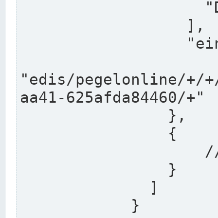
                    "DEK"

                  ],

                  "einzugsgebiet": "Ems",

                  
"edis/pegelonline/+/+
aa41-625afda84460/+"

                },

                {

                    // Weitere Stationen

                }

              ]

            }
