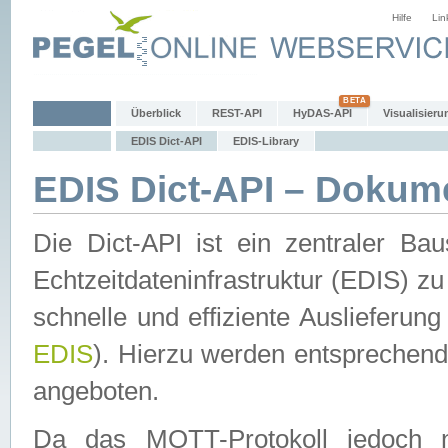
Hilfe
Lin
Überblick
REST-API
HyDAS-API
Visualisieru
EDIS Dict-API
EDIS-Library
EDIS Dict-API – Dokum
Die Dict-API ist ein zentraler 
Echtzeitdateninfrastruktur (EDIS) zu
schnelle und effiziente Auslieferun
EDIS
). Hierzu werden entspreche
angeboten.
Da das MQTT-Protokoll jedoch n