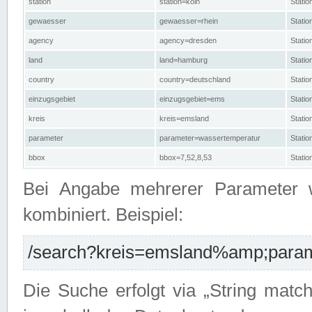
station
station=köln
Stati
gewaesser
gewaesser=rhein
Stati
agency
agency=dresden
Stati
land
land=hamburg
Stati
country
country=deutschland
Statio
einzugsgebiet
einzugsgebiet=ems
Stati
kreis
kreis=emsland
Stati
parameter
parameter=wassertemperatur
Stati
bbox
bbox=7,52,8,53
Statio
Bei Angabe mehrerer Parameter 
kombiniert. Beispiel:
/search?kreis=emsland%amp;parame
Die Suche erfolgt via „String matc