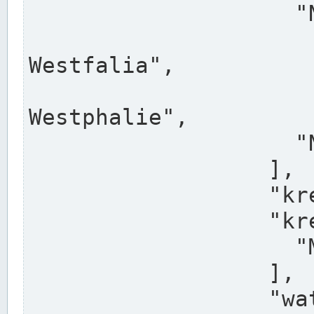
                    "North Rhine-Westphalia",

                    "Nadreni
Westfalia",

                    "Rhéna
Westphalie",

                    "Noordrijn-Westfalen"

                  ],

                  "kreis": "Münster",

                  "kreis_alternatives": [

                    "Munster"

                  ],

                  "water_alternatives": [
