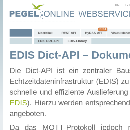
Hilfe
Lin
Überblick
REST-API
HyDAS-API
Visualisieru
EDIS Dict-API
EDIS-Library
EDIS Dict-API – Dokum
Die Dict-API ist ein zentraler 
Echtzeitdateninfrastruktur (EDIS) zu
schnelle und effiziente Auslieferun
EDIS
). Hierzu werden entspreche
angeboten.
Da das MQTT-Protokoll jedoch n