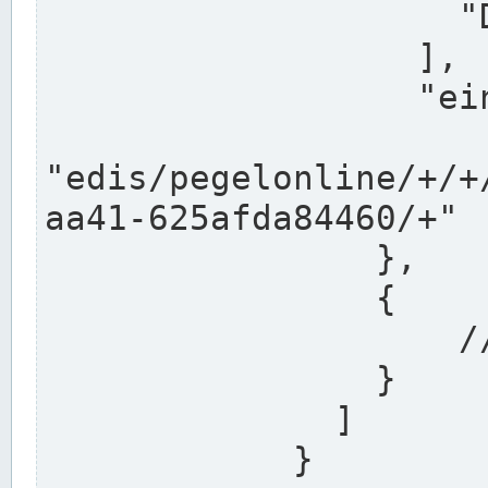
                    "DEK"

                  ],

                  "einzugsgebiet": "Ems",

                  
"edis/pegelonline/+/+
aa41-625afda84460/+"

                },

                {

                    // Weitere Stationen

                }

              ]

            }
