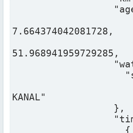
                  "agency": "RHEINE",

                  
7.664374042081728,

                 
51.968941959729285,

                  "water": {

                    "shortname": "DEK",

                    "longname": "DORTMUND-E
KANAL"

                  },

                  "timeseries": [

                    {
