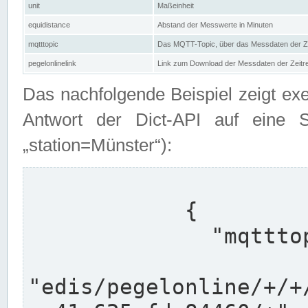
unit
Maßeinheit
equidistance
Abstand der Messwerte in Minuten
mqtttopic
Das MQTT-Topic, über das Messdaten der Ze
pegelonlinelink
Link zum Download der Messdaten der Zeit
Das nachfolgende Beispiel zeigt ex
Antwort der Dict-API auf eine 
„station=Münster“):
            {

              "mqtttopics": [

"edis/pegelonline/+/+