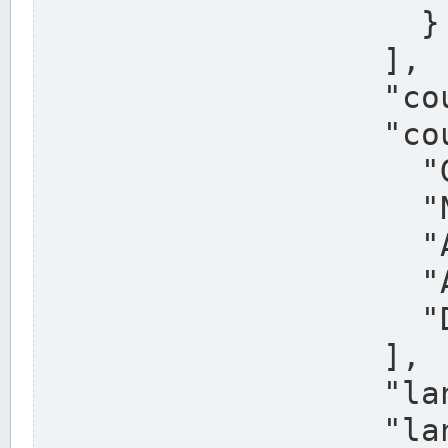
                    }

                  ],

                  "country": "Deutschland",

                  "country_alternatives": [

                    "Germany",

                    "Niemcy",

                    "Alemaña",

                    "Allemagne",

                    "Duitsland"

                  ],

                  "land": "Nordrhein-Westfalen",

                  "land_alternatives": [
