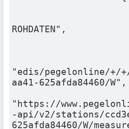
                      "shortname": "W"
                      "longname": "WASSER
ROHDATEN",

                      "unit": "m+NN",
                      "equidistance": 1
                    
"edis/pegelonline/+/+
aa41-625afda84460/W",

                      "pegel
"https://www.pegelonl
-api/v2/stations/ccd3
625afda84460/W/measure