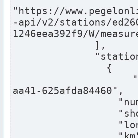
"https://www.pegelonl
-api/v2/stations/ed26
1246eea392f9/W/measure
              ],

              "stations": [

                {

                  "uuid": "ccd3e8f1-39e9-4e09-
aa41-625afda84460",

                  "number": "27800040",

                  "shortname": "MÜNSTER OW",

                  "longname": "MÜNSTER OW",

                  "km": 70.315,
