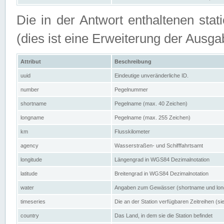
Die in der Antwort enthaltenen stat
(dies ist eine Erweiterung der Au
Attribut
Beschreibung
uuid
Eindeutige unveränderliche ID.
number
Pegelnummer
shortname
Pegelname (max. 40 Zeichen)
longname
Pegelname (max. 255 Zeichen)
km
Flusskilometer
agency
Wasserstraßen- und Schifffahrtsamt
longitude
Längengrad in WGS84 Dezimalnotation
latitude
Breitengrad in WGS84 Dezimalnotation
water
Angaben zum Gewässer (shortname und lo
timeseries
Die an der Station verfügbaren Zeitreihen (si
country
Das Land, in dem sie die Station befindet