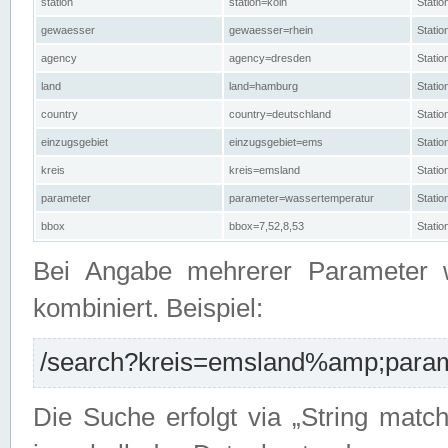
station
station=köln
Stati
gewaesser
gewaesser=rhein
Stati
agency
agency=dresden
Stati
land
land=hamburg
Stati
country
country=deutschland
Statio
einzugsgebiet
einzugsgebiet=ems
Stati
kreis
kreis=emsland
Stati
parameter
parameter=wassertemperatur
Stati
bbox
bbox=7,52,8,53
Statio
Bei Angabe mehrerer Parameter 
kombiniert. Beispiel:
/search?kreis=emsland%amp;parame
Die Suche erfolgt via „String matc