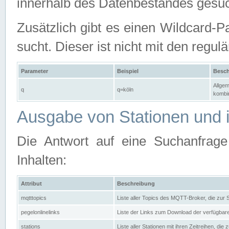
innerhalb des Datenbestandes gesuc
Zusätzlich gibt es einen Wildcard-P
sucht. Dieser ist nicht mit den reg
Parameter
Beispiel
Besch
Allgem
q
q=köln
kombin
Ausgabe von Stationen und i
Die Antwort auf eine Suchanfrag
Inhalten:
Attribut
Beschreibung
mqtttopics
Liste aller Topics des MQTT-Broker, die zur
pegelonlinelinks
Liste der Links zum Download der verfügba
stations
Liste aller Stationen mit ihren Zeitreihen, di