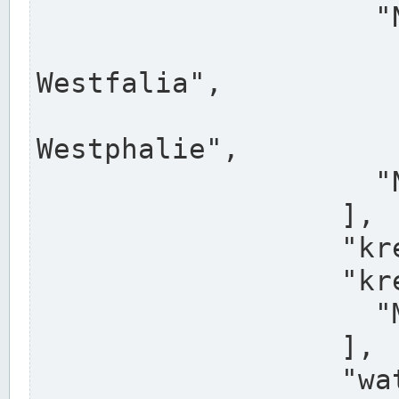
                    "North Rhine-Westphalia",

                    "Nadreni
Westfalia",

                    "Rhéna
Westphalie",

                    "Noordrijn-Westfalen"

                  ],

                  "kreis": "Münster",

                  "kreis_alternatives": [

                    "Munster"

                  ],

                  "water_alternatives": [
