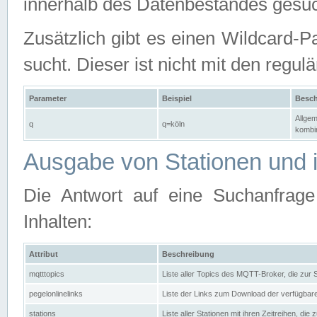
innerhalb des Datenbestandes gesuc
Zusätzlich gibt es einen Wildcard-P
sucht. Dieser ist nicht mit den reg
Parameter
Beispiel
Besch
Allgem
q
q=köln
kombin
Ausgabe von Stationen und i
Die Antwort auf eine Suchanfrag
Inhalten:
Attribut
Beschreibung
mqtttopics
Liste aller Topics des MQTT-Broker, die zur
pegelonlinelinks
Liste der Links zum Download der verfügba
stations
Liste aller Stationen mit ihren Zeitreihen, di