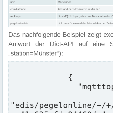
unit
Maßeinheit
equidistance
Abstand der Messwerte in Minuten
mqtttopic
Das MQTT-Topic, über das Messdaten der Ze
pegelonlinelink
Link zum Download der Messdaten der Zeit
Das nachfolgende Beispiel zeigt ex
Antwort der Dict-API auf eine 
„station=Münster“):
            {

              "mqtttopics": [

"edis/pegelonline/+/+