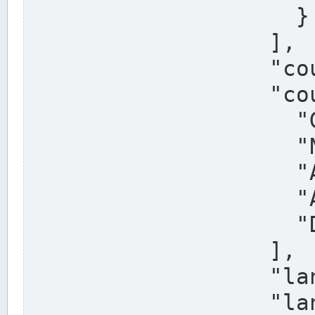
                    }

                  ],

                  "country": "Deutschland",

                  "country_alternatives": [

                    "Germany",

                    "Niemcy",

                    "Alemaña",

                    "Allemagne",

                    "Duitsland"

                  ],

                  "land": "Nordrhein-Westfalen",

                  "land_alternatives": [
