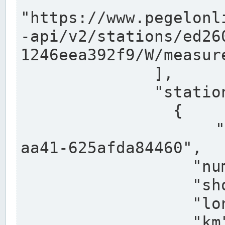
"https://www.pegelonl
-api/v2/stations/ed26
1246eea392f9/W/measure
              ],

              "stations": [

                {

                  "uuid": "ccd3e8f1-39e9-4e09-
aa41-625afda84460",

                  "number": "27800040",

                  "shortname": "MÜNSTER OW",

                  "longname": "MÜNSTER OW",

                  "km": 70.315,
