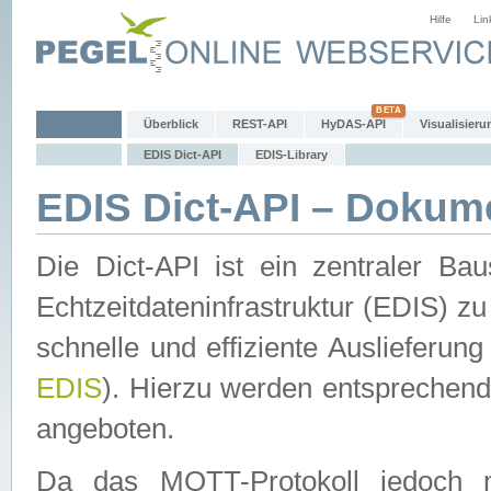
Hilfe
Lin
Überblick
REST-API
HyDAS-API
Visualisieru
EDIS Dict-API
EDIS-Library
EDIS Dict-API – Dokum
Die Dict-API ist ein zentraler 
Echtzeitdateninfrastruktur (EDIS) zu
schnelle und effiziente Auslieferun
EDIS
). Hierzu werden entspreche
angeboten.
Da das MQTT-Protokoll jedoch n