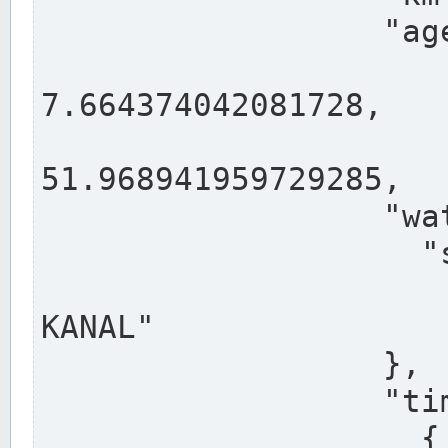
                  "agency": "RHEINE",

                  
7.664374042081728,

                 
51.968941959729285,

                  "water": {

                    "shortname": "DEK",

                    "longname": "DORTMUND-E
KANAL"

                  },

                  "timeseries": [

                    {
