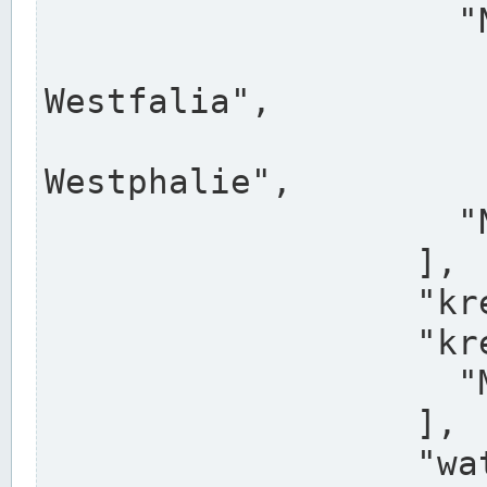
                    "North Rhine-Westphalia",

                    "Nadreni
Westfalia",

                    "Rhéna
Westphalie",

                    "Noordrijn-Westfalen"

                  ],

                  "kreis": "Münster",

                  "kreis_alternatives": [

                    "Munster"

                  ],

                  "water_alternatives": [
