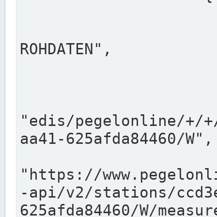
                      "shortname": "W"
                      "longname": "WASSER
ROHDATEN",

                      "unit": "m+NN",
                      "equidistance": 1
                    
"edis/pegelonline/+/+
aa41-625afda84460/W",

                      "pegel
"https://www.pegelonl
-api/v2/stations/ccd3
625afda84460/W/measure