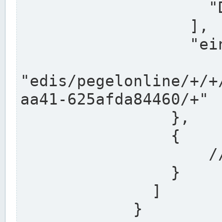
                    "DEK"

                  ],

                  "einzugsgebiet": "Ems",

                  
"edis/pegelonline/+/+
aa41-625afda84460/+"

                },

                {

                    // Weitere Stationen

                }

              ]

            }
