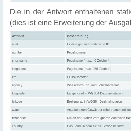
Die in der Antwort enthaltenen stat
(dies ist eine Erweiterung der Au
Attribut
Beschreibung
uuid
Eindeutige unveränderliche ID.
number
Pegelnummer
shortname
Pegelname (max. 40 Zeichen)
longname
Pegelname (max. 255 Zeichen)
km
Flusskilometer
agency
Wasserstraßen- und Schifffahrtsamt
longitude
Längengrad in WGS84 Dezimalnotation
latitude
Breitengrad in WGS84 Dezimalnotation
water
Angaben zum Gewässer (shortname und lo
timeseries
Die an der Station verfügbaren Zeitreihen (si
country
Das Land, in dem sie die Station befindet