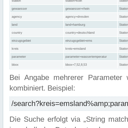
station
station=köln
Stati
gewaesser
gewaesser=rhein
Stati
agency
agency=dresden
Stati
land
land=hamburg
Stati
country
country=deutschland
Statio
einzugsgebiet
einzugsgebiet=ems
Stati
kreis
kreis=emsland
Stati
parameter
parameter=wassertemperatur
Stati
bbox
bbox=7,52,8,53
Statio
Bei Angabe mehrerer Parameter 
kombiniert. Beispiel:
/search?kreis=emsland%amp;parame
Die Suche erfolgt via „String matc