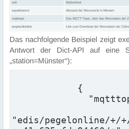
unit
Maßeinheit
equidistance
Abstand der Messwerte in Minuten
mqtttopic
Das MQTT-Topic, über das Messdaten der Ze
pegelonlinelink
Link zum Download der Messdaten der Zeit
Das nachfolgende Beispiel zeigt ex
Antwort der Dict-API auf eine 
„station=Münster“):
            {

              "mqtttopics": [

"edis/pegelonline/+/+