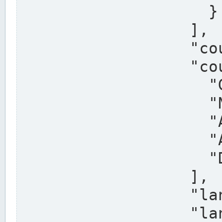
                    }

                  ],

                  "country": "Deutschland",

                  "country_alternatives": [

                    "Germany",

                    "Niemcy",

                    "Alemaña",

                    "Allemagne",

                    "Duitsland"

                  ],

                  "land": "Nordrhein-Westfalen",

                  "land_alternatives": [
