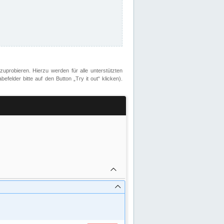
zuprobieren. Hierzu werden für alle unterstützten
lder bitte auf den Button „Try it out“ klicken).