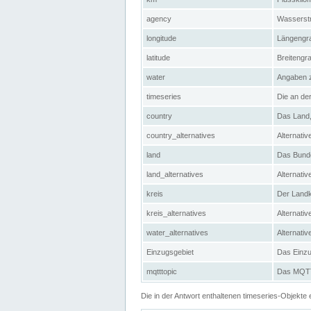
agency
Wasserstr
longitude
Längengra
latitude
Breitengr
water
Angaben 
timeseries
Die an der
country
Das Land, 
country_alternatives
Alternativ
land
Das Bundes
land_alternatives
Alternativ
kreis
Der Landkr
kreis_alternatives
Alternativ
water_alternatives
Alternati
Einzugsgebiet
Das Einzug
mqtttopic
Das MQTT-
Die in der Antwort enthaltenen timeseries-Objekt