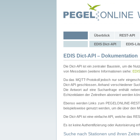
Überblick
REST-API
EDIS Dict-API
EDIS-Lib
EDIS Dict-API – Dokumentation
Die Dict-API ist ein zentraler Baustein, um die Nu
von Messdaten (weitere Informationen siehe:
EDI
Da das MQTT-Protokoll jedoch nur sehr eingeschr
Dict-API geschlossen. Anhand verschiedener Su
Die Antwort auf eine Suchanfrage enthält nebe
Echtzeitdaten der Zeitreihen abonniert werden kön
Ebenso werden Links zum PEGELONLINE-REST-
beispielsweise genutzt werden, um die über den M
Die Dict-API ist eine einfache API, welche das RE
Es ist keine Authentifizierung oder Autorisierung er
Suche nach Stationen und ihren Zeitre