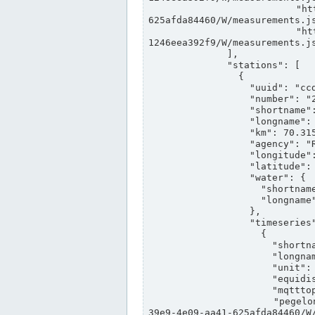
                "https://www.pegelonline.wsv.de/webservices/rest-api/v2/stations/ccd3e8f1-39e9-4e09-aa41-
625afda84460/W/measurements.js
                "https://www.pegelonline.wsv.de/webservices/rest-api/v2/stations/ed260406-bdd6-42ef-bf2a-
1246eea392f9/W/measurements.js
              ],

              "stations": [

                {

                  "uuid": "ccd3e8f1-39e9-4e09-aa41-625afda84460",

                  "number": "27800040",

                  "shortname": "MÜNSTER OW",

                  "longname": "MÜNSTER OW",

                  "km": 70.315,

                  "agency": "RHEINE",

                  "longitude": 7.664374042081728,

                  "latitude": 51.968941959729285,

                  "water": {

                    "shortname": "DEK",

                    "longname": "DORTMUND-EMS-KANAL"

                  },

                  "timeseries": [

                    {

                      "shortname": "W",

                      "longname": "WASSERSTAND ROHDATEN",

                      "unit": "m+NN",

                      "equidistance": 1,

                      "mqtttopic": "edis/pegelonline/+/+/+/+/ccd3e8f1-39e9-4e09-aa41-625afda84460/W",

                      "pegelonlinelink": "https://www.pegelonline.wsv.de/webservices/rest-api/v2/stations/ccd3e8f1-
39e9-4e09-aa41-625afda84460/W/