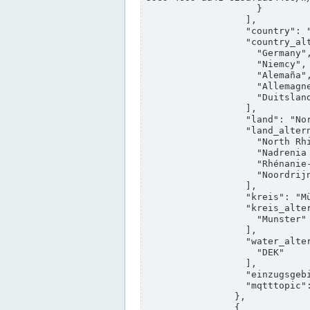
                    }

                  ],

                  "country": "Deutschland",

                  "country_alternatives": [

                    "Germany",

                    "Niemcy",

                    "Alemaña",

                    "Allemagne",

                    "Duitsland"

                  ],

                  "land": "Nordrhein-Westfalen",

                  "land_alternatives": [

                    "North Rhine-Westphalia",

                    "Nadrenia Północna-Westfalia",

                    "Rhénanie-du-Nord-Westphalie",

                    "Noordrijn-Westfalen"

                  ],

                  "kreis": "Münster",

                  "kreis_alternatives": [

                    "Munster"

                  ],

                  "water_alternatives": [

                    "DEK"

                  ],

                  "einzugsgebiet": "Ems",

                  "mqtttopic": "edis/pegelonline/+/+/+/+/ccd3e8f1-39e9-4e09-aa41-625afda84460/+"

                },

                {
