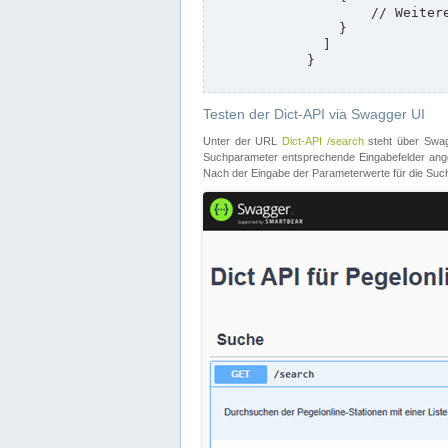
                    // Weitere Stationen

                }

              ]

            }

Testen der Dict-API via Swagger UI
Unter der URL
Dict-API /search
steht über Swagg
Suchparameter entsprechende Eingabefelder angeb
Nach der Eingabe der Parameterwerte für die Suche