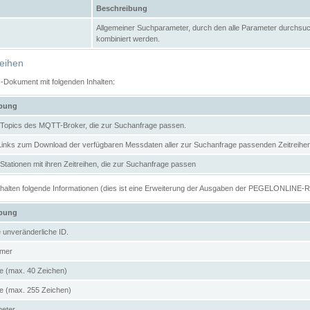
Beschreibung
Allgemeiner Suchparameter, durch den alle Parameter durchsuc
kombiniert werden.
reihen
N-Dokument mit folgenden Inhalten:
ibung
er Topics des MQTT-Broker, die zur Suchanfrage passen.
 Links zum Download der verfügbaren Messdaten aller zur Suchanfrage passenden Zeitrei
r Stationen mit ihren Zeitreihen, die zur Suchanfrage passen
enthalten folgende Informationen (dies ist eine Erweiterung der Ausgaben der PEGELONLINE-
ibung
e unveränderliche ID.
mer
 (max. 40 Zeichen)
 (max. 255 Zeichen)
meter