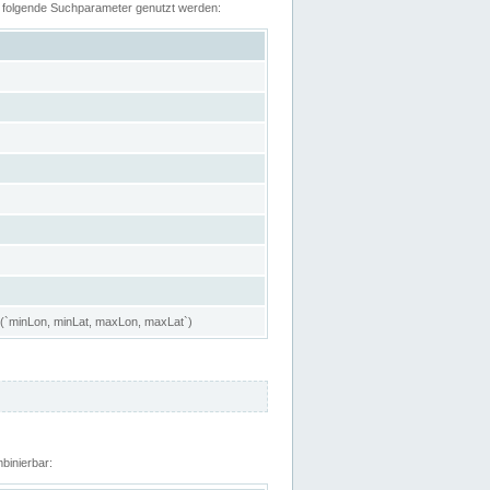
n folgende Suchparameter genutzt werden:
 (`minLon, minLat, maxLon, maxLat`)
binierbar: