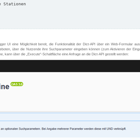
er UI eine Möglichkeit bereit, die Funktionalität der Dict-API über ein Web-Formular aus
oten, über die Nutzende ihre Suchparameter eingeben können (zum Aktivieren der Eingabefe
, kann über die „Execute“-Schaltfläche eine Anfrage an die Dict-API gestellt werden: