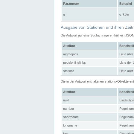
Parameter
Beispiel
q
q=köln
Ausgabe von Stationen und ihren Zeit
Die Antwort auf eine Suchanfrage enthält ein JSO
Attribut
Beschre
mqtttopics
Liste all
pegelonlinelinks
Liste der
stations
Liste alle
Die in der Antwort enthaltenen stations-Objekte 
Attribut
Beschre
uuid
Eindeutig
number
Pegelnum
shortname
Pegelname
longname
Pegelname
km
Flusskilo