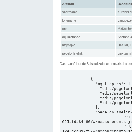
Attribut
Beschre
shortname
Kurzbeze
longname
Langbeze
unit
Maßeinhei
equidistance
Abstand d
mqtttopic
Das MQTT-
pegelonlinelink
Link zum
Das nachfolgende Beispiel zeigt exemplarische ei
            {

              "mqtttopics": [

                "edis/pegelonline/+/+/+/+/ccd3e8f1-39e9-4e09-aa41-625afda84460/+",

                "edis/pegelonline/+/+/+/+/ed260406-bdd6-42ef-bf2a-1246eea392f9/+",

                "edis/pegelonline/+/+/+/+/ccd3e8f1-39e9-4e09-aa41-625afda84460/+",

                "edis/pegelonline/+/+/+/+/ed260406-bdd6-42ef-bf2a-1246eea392f9/+"

              ],

              "pegelonlinelinks": [

                "https://www.pegelonline.wsv.de/webservices/rest-api/v2/stations/ccd3e8f1-39e9-4e09-aa41-
625afda84460/W/measurements.js
                "https://www.pegelonline.wsv.de/webservices/rest-api/v2/stations/ed260406-bdd6-42ef-bf2a-
1246eea392f9/W/measurements.js