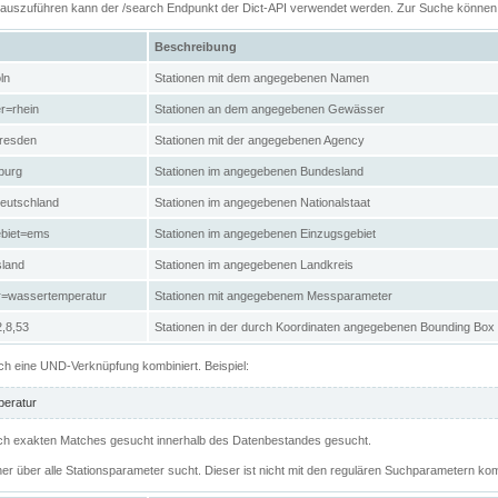
n auszuführen kann der /search Endpunkt der Dict-API verwendet werden. Zur Suche könne
Beschreibung
ln
Stationen mit dem angegebenen Namen
r=rhein
Stationen an dem angegebenen Gewässer
resden
Stationen mit der angegebenen Agency
burg
Stationen im angegebenen Bundesland
eutschland
Stationen im angegebenen Nationalstaat
ebiet=ems
Stationen im angegebenen Einzugsgebiet
sland
Stationen im angegebenen Landkreis
r=wassertemperatur
Stationen mit angegebenem Messparameter
,8,53
Stationen in der durch Koordinaten angegebenen Bounding Box
h eine UND-Verknüpfung kombiniert. Beispiel:
eratur
 nach exakten Matches gesucht innerhalb des Datenbestandes gesucht.
her über alle Stationsparameter sucht. Dieser ist nicht mit den regulären Suchparametern kom