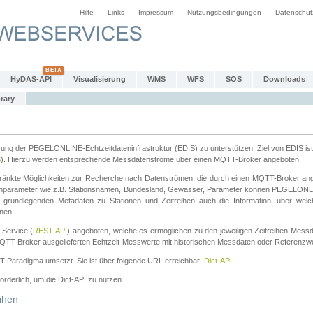
Hilfe
Links
Impressum
Nutzungsbedingungen
Datenschut
HyDAS-API
Visualisierung
WMS
WFS
SOS
Downloads
rary
tzung der PEGELONLINE-Echtzeitdateninfrastruktur (EDIS) zu unterstützen. Ziel von EDIS ist 
S
). Hierzu werden entsprechende Messdatenströme über einen MQTT-Broker angeboten.
änkte Möglichkeiten zur Recherche nach Datenströmen, die durch einen MQTT-Broker ange
chparameter wie z.B. Stationsnamen, Bundesland, Gewässer, Parameter können PEGELONL
n grundlegenden Metadaten zu Stationen und Zeitreihen auch die Information, über wel
nen.
Service (
REST-API
) angeboten, welche es ermöglichen zu den jeweiligen Zeitreihen Mess
QTT-Broker ausgelieferten Echtzeit-Messwerte mit historischen Messdaten oder Referenzwer
ST-Paradigma umsetzt. Sie ist über folgende URL erreichbar:
Dict-API
forderlich, um die Dict-API zu nutzen.
ihen