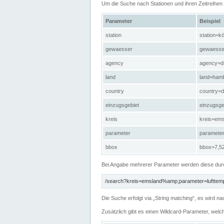
Um die Suche nach Stationen und ihren Zeitreihe
Parameter
Beispiel
station
station=kö
gewaesser
gewaesse
agency
agency=d
land
land=ham
country
country=d
einzugsgebiet
einzugsg
kreis
kreis=em
parameter
paramete
bbox
bbox=7,52
Bei Angabe mehrerer Parameter werden diese durc
/search?kreis=emsland%amp;parameter=lufttemp
Die Suche erfolgt via „String matching“, es wird
Zusätzlich gibt es einen Wildcard-Parameter, welc