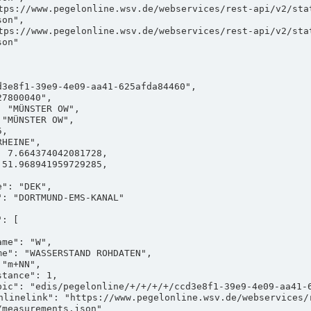
on",

on"

measurements.json"
