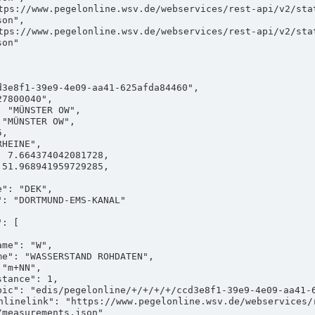
on",

on"

measurements.json"
