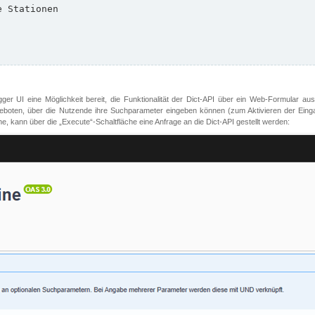
er UI eine Möglichkeit bereit, die Funktionalität der Dict-API über ein Web-Formular aus
oten, über die Nutzende ihre Suchparameter eingeben können (zum Aktivieren der Eingabefe
, kann über die „Execute“-Schaltfläche eine Anfrage an die Dict-API gestellt werden: