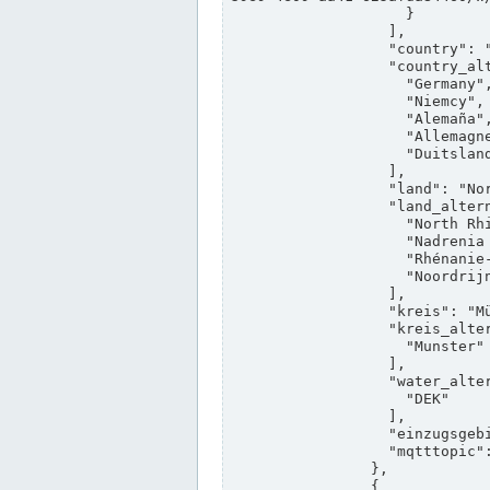
                    }

                  ],

                  "country": "Deutschland",

                  "country_alternatives": [

                    "Germany",

                    "Niemcy",

                    "Alemaña",

                    "Allemagne",

                    "Duitsland"

                  ],

                  "land": "Nordrhein-Westfalen",

                  "land_alternatives": [

                    "North Rhine-Westphalia",

                    "Nadrenia Północna-Westfalia",

                    "Rhénanie-du-Nord-Westphalie",

                    "Noordrijn-Westfalen"

                  ],

                  "kreis": "Münster",

                  "kreis_alternatives": [

                    "Munster"

                  ],

                  "water_alternatives": [

                    "DEK"

                  ],

                  "einzugsgebiet": "Ems",

                  "mqtttopic": "edis/pegelonline/+/+/+/+/ccd3e8f1-39e9-4e09-aa41-625afda84460/+"

                },

                {
