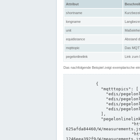
Attribut
Beschre
shortname
Kurzbeze
longname
Langbeze
unit
Maßeinhei
equidistance
Abstand d
mqtttopic
Das MQTT-
pegelonlinelink
Link zum
Das nachfolgende Beispiel zeigt exemplarische ei
            {

              "mqtttopics": [

                "edis/pegelonline/+/+/+/+/ccd3e8f1-39e9-4e09-aa41-625afda84460/+",

                "edis/pegelonline/+/+/+/+/ed260406-bdd6-42ef-bf2a-1246eea392f9/+",

                "edis/pegelonline/+/+/+/+/ccd3e8f1-39e9-4e09-aa41-625afda84460/+",

                "edis/pegelonline/+/+/+/+/ed260406-bdd6-42ef-bf2a-1246eea392f9/+"

              ],

              "pegelonlinelinks": [

                "https://www.pegelonline.wsv.de/webservices/rest-api/v2/stations/ccd3e8f1-39e9-4e09-aa41-
625afda84460/W/measurements.js
                "https://www.pegelonline.wsv.de/webservices/rest-api/v2/stations/ed260406-bdd6-42ef-bf2a-
1246eea392f9/W/measurements.js