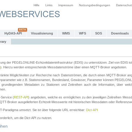
Hilfe
Links
Impressum
Nutzungsbedingungen
Datenschut
HyDAS-API
Visualisierung
WMS
WFS
SOS
Downloads
rary
tzung der PEGELONLINE-Echtzeitdateninfrastruktur (EDIS) zu unterstützen. Ziel von EDIS ist 
S
). Hierzu werden entsprechende Messdatenströme über einen MQTT-Broker angeboten.
änkte Möglichkeiten zur Recherche nach Datenströmen, die durch einen MQTT-Broker ange
chparameter wie z.B. Stationsnamen, Bundesland, Gewässer, Parameter können PEGELONL
n grundlegenden Metadaten zu Stationen und Zeitreihen auch die Information, über wel
nen.
Service (
REST-API
) angeboten, welche es ermöglichen zu den jeweiligen Zeitreihen Mess
QTT-Broker ausgelieferten Echtzeit-Messwerte mit historischen Messdaten oder Referenzwer
ST-Paradigma umsetzt. Sie ist über folgende URL erreichbar:
Dict-API
forderlich, um die Dict-API zu nutzen.
ihen