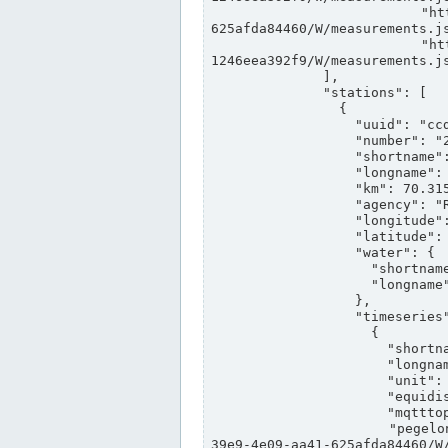
                "https://www.pegelonline.wsv.de/webservices/rest-api/v2/stations/ccd3e8f1-39e9-4e09-aa41-
625afda84460/W/measurements.js
                "https://www.pegelonline.wsv.de/webservices/rest-api/v2/stations/ed260406-bdd6-42ef-bf2a-
1246eea392f9/W/measurements.js
              ],

              "stations": [

                {

                  "uuid": "ccd3e8f1-39e9-4e09-aa41-625afda84460",

                  "number": "27800040",

                  "shortname": "MÜNSTER OW",

                  "longname": "MÜNSTER OW",

                  "km": 70.315,

                  "agency": "RHEINE",

                  "longitude": 7.664374042081728,

                  "latitude": 51.968941959729285,

                  "water": {

                    "shortname": "DEK",

                    "longname": "DORTMUND-EMS-KANAL"

                  },

                  "timeseries": [

                    {

                      "shortname": "W",

                      "longname": "WASSERSTAND ROHDATEN",

                      "unit": "m+NN",

                      "equidistance": 1,

                      "mqtttopic": "edis/pegelonline/+/+/+/+/ccd3e8f1-39e9-4e09-aa41-625afda84460/W",

                      "pegelonlinelink": "https://www.pegelonline.wsv.de/webservices/rest-api/v2/stations/ccd3e8f1-
39e9-4e09-aa41-625afda84460/W/