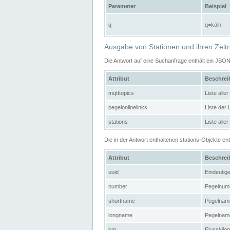
Parameter
Beispiel
q
q=köln
Ausgabe von Stationen und ihren Zeit
Die Antwort auf eine Suchanfrage enthält ein JSO
Attribut
Beschre
mqtttopics
Liste all
pegelonlinelinks
Liste der
stations
Liste alle
Die in der Antwort enthaltenen stations-Objekte 
Attribut
Beschre
uuid
Eindeutig
number
Pegelnum
shortname
Pegelname
longname
Pegelname
km
Flusskilo