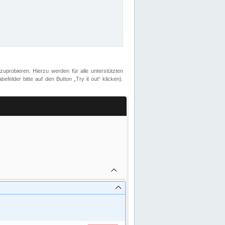
zuprobieren. Hierzu werden für alle unterstützten
lder bitte auf den Button „Try it out“ klicken).