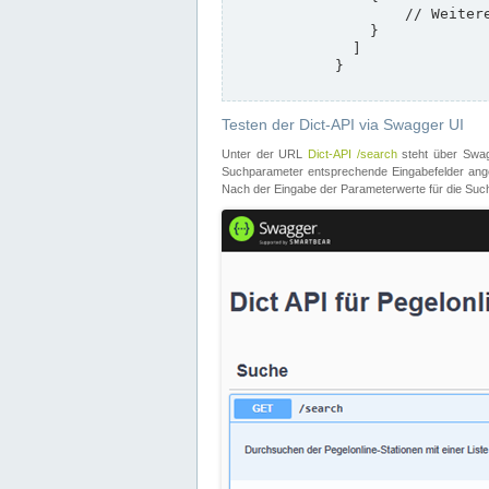
                    // Weitere Stationen

                }

              ]

            }

Testen der Dict-API via Swagger UI
Unter der URL
Dict-API /search
steht über Swagg
Suchparameter entsprechende Eingabefelder angeb
Nach der Eingabe der Parameterwerte für die Suche