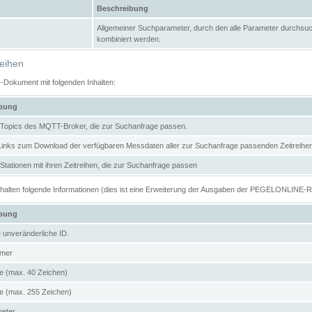
Beschreibung
Allgemeiner Suchparameter, durch den alle Parameter durchsuc
kombiniert werden.
reihen
N-Dokument mit folgenden Inhalten:
ibung
er Topics des MQTT-Broker, die zur Suchanfrage passen.
 Links zum Download der verfügbaren Messdaten aller zur Suchanfrage passenden Zeitrei
r Stationen mit ihren Zeitreihen, die zur Suchanfrage passen
enthalten folgende Informationen (dies ist eine Erweiterung der Ausgaben der PEGELONLINE-
ibung
e unveränderliche ID.
mer
 (max. 40 Zeichen)
 (max. 255 Zeichen)
meter