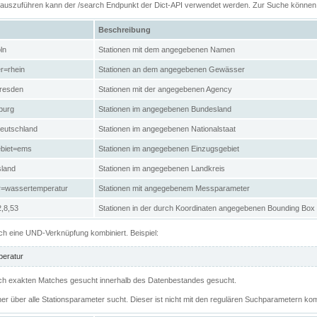
n auszuführen kann der /search Endpunkt der Dict-API verwendet werden. Zur Suche könne
Beschreibung
ln
Stationen mit dem angegebenen Namen
r=rhein
Stationen an dem angegebenen Gewässer
resden
Stationen mit der angegebenen Agency
burg
Stationen im angegebenen Bundesland
eutschland
Stationen im angegebenen Nationalstaat
ebiet=ems
Stationen im angegebenen Einzugsgebiet
sland
Stationen im angegebenen Landkreis
r=wassertemperatur
Stationen mit angegebenem Messparameter
,8,53
Stationen in der durch Koordinaten angegebenen Bounding Box
h eine UND-Verknüpfung kombiniert. Beispiel:
eratur
 nach exakten Matches gesucht innerhalb des Datenbestandes gesucht.
her über alle Stationsparameter sucht. Dieser ist nicht mit den regulären Suchparametern kom