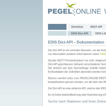
Überblick
REST-API
EDIS Dict-API
EDIS-Lib
EDIS Dict-API – Dokumentation
Die Dict-API ist ein zentraler Baustein, um die Nu
von Messdaten (weitere Informationen siehe:
EDI
Da das MQTT-Protokoll jedoch nur sehr eingeschr
Dict-API geschlossen. Anhand verschiedener Su
Die Antwort auf eine Suchanfrage enthält nebe
Echtzeitdaten der Zeitreihen abonniert werden kön
Ebenso werden Links zum PEGELONLINE-REST-
beispielsweise genutzt werden, um die über den M
Die Dict-API ist eine einfache API, welche das RE
Es ist keine Authentifizierung oder Autorisierung er
Suche nach Stationen und ihren Zeitre