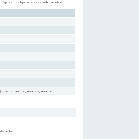
n folgende Suchparameter genutzt werden:
 (`minLon, minLat, maxLon, maxLat`)
binierbar: