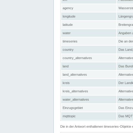
agency
Wasserstr
longitude
Längengra
latitude
Breitengr
water
Angaben 
timeseries
Die an der
country
Das Land, 
country_alternatives
Alternativ
land
Das Bundes
land_alternatives
Alternativ
kreis
Der Landkr
kreis_alternatives
Alternativ
water_alternatives
Alternati
Einzugsgebiet
Das Einzug
mqtttopic
Das MQTT-
Die in der Antwort enthaltenen timeseries-Objekt