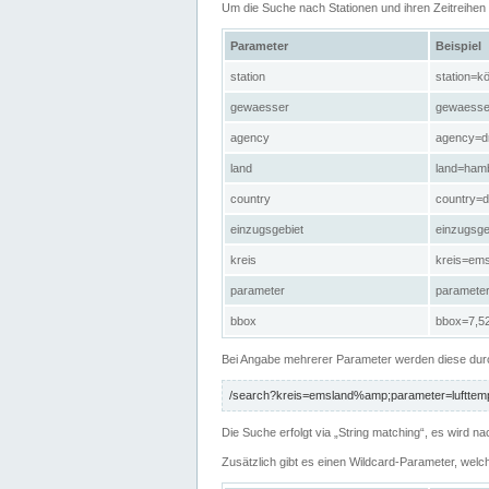
Um die Suche nach Stationen und ihren Zeitreihe
Parameter
Beispiel
station
station=kö
gewaesser
gewaesse
agency
agency=d
land
land=ham
country
country=d
einzugsgebiet
einzugsg
kreis
kreis=em
parameter
paramete
bbox
bbox=7,52
Bei Angabe mehrerer Parameter werden diese durc
/search?kreis=emsland%amp;parameter=lufttemp
Die Suche erfolgt via „String matching“, es wird
Zusätzlich gibt es einen Wildcard-Parameter, welc