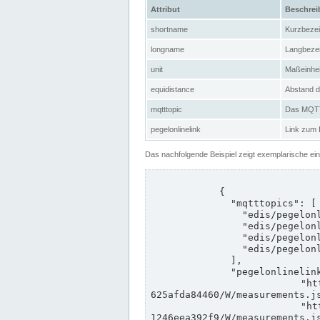
Attribut
Beschre
shortname
Kurzbeze
longname
Langbeze
unit
Maßeinhei
equidistance
Abstand d
mqtttopic
Das MQTT-
pegelonlinelink
Link zum
Das nachfolgende Beispiel zeigt exemplarische ei
            {

              "mqtttopics": [

                "edis/pegelonline/+/+/+/+/ccd3e8f1-39e9-4e09-aa41-625afda84460/+",

                "edis/pegelonline/+/+/+/+/ed260406-bdd6-42ef-bf2a-1246eea392f9/+",

                "edis/pegelonline/+/+/+/+/ccd3e8f1-39e9-4e09-aa41-625afda84460/+",

                "edis/pegelonline/+/+/+/+/ed260406-bdd6-42ef-bf2a-1246eea392f9/+"

              ],

              "pegelonlinelinks": [

                "https://www.pegelonline.wsv.de/webservices/rest-api/v2/stations/ccd3e8f1-39e9-4e09-aa41-
625afda84460/W/measurements.js
                "https://www.pegelonline.wsv.de/webservices/rest-api/v2/stations/ed260406-bdd6-42ef-bf2a-
1246eea392f9/W/measurements.js