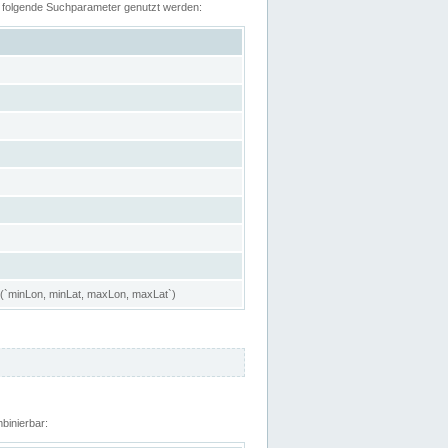
n folgende Suchparameter genutzt werden:
 (`minLon, minLat, maxLon, maxLat`)
binierbar: