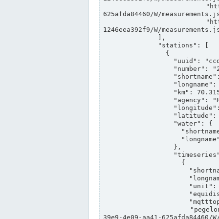
                "https://www.pegelonline.wsv.de/webservices/rest-api/v2/stations/ccd3e8f1-39e9-4e09-aa41-
625afda84460/W/measurements.js
                "https://www.pegelonline.wsv.de/webservices/rest-api/v2/stations/ed260406-bdd6-42ef-bf2a-
1246eea392f9/W/measurements.js
              ],

              "stations": [

                {

                  "uuid": "ccd3e8f1-39e9-4e09-aa41-625afda84460",

                  "number": "27800040",

                  "shortname": "MÜNSTER OW",

                  "longname": "MÜNSTER OW",

                  "km": 70.315,

                  "agency": "RHEINE",

                  "longitude": 7.664374042081728,

                  "latitude": 51.968941959729285,

                  "water": {

                    "shortname": "DEK",

                    "longname": "DORTMUND-EMS-KANAL"

                  },

                  "timeseries": [

                    {

                      "shortname": "W",

                      "longname": "WASSERSTAND ROHDATEN",

                      "unit": "m+NN",

                      "equidistance": 1,

                      "mqtttopic": "edis/pegelonline/+/+/+/+/ccd3e8f1-39e9-4e09-aa41-625afda84460/W",

                      "pegelonlinelink": "https://www.pegelonline.wsv.de/webservices/rest-api/v2/stations/ccd3e8f1-
39e9-4e09-aa41-625afda84460/W/