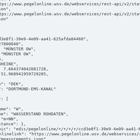
on",

on"

measurements.json"
