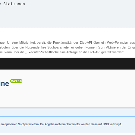
er UI eine Möglichkeit bereit, die Funktionalität der Dict-API über ein Web-Formular aus
oten, über die Nutzende ihre Suchparameter eingeben können (zum Aktivieren der Eingabefe
, kann über die „Execute“-Schaltfläche eine Anfrage an die Dict-API gestellt werden: