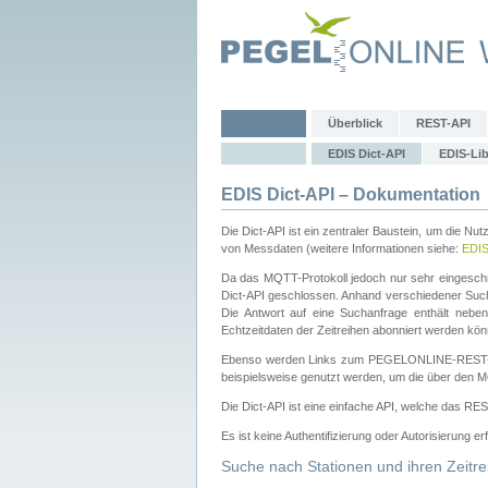
Überblick
REST-API
EDIS Dict-API
EDIS-Lib
EDIS Dict-API – Dokumentation
Die Dict-API ist ein zentraler Baustein, um die Nu
von Messdaten (weitere Informationen siehe:
EDI
Da das MQTT-Protokoll jedoch nur sehr eingeschr
Dict-API geschlossen. Anhand verschiedener Su
Die Antwort auf eine Suchanfrage enthält nebe
Echtzeitdaten der Zeitreihen abonniert werden kön
Ebenso werden Links zum PEGELONLINE-REST-
beispielsweise genutzt werden, um die über den M
Die Dict-API ist eine einfache API, welche das RE
Es ist keine Authentifizierung oder Autorisierung er
Suche nach Stationen und ihren Zeitre