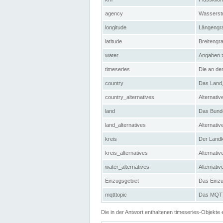
agency
Wasserstr
longitude
Längengra
latitude
Breitengr
water
Angaben 
timeseries
Die an der
country
Das Land, 
country_alternatives
Alternativ
land
Das Bundes
land_alternatives
Alternativ
kreis
Der Landkr
kreis_alternatives
Alternativ
water_alternatives
Alternati
Einzugsgebiet
Das Einzug
mqtttopic
Das MQTT-
Die in der Antwort enthaltenen timeseries-Objekt