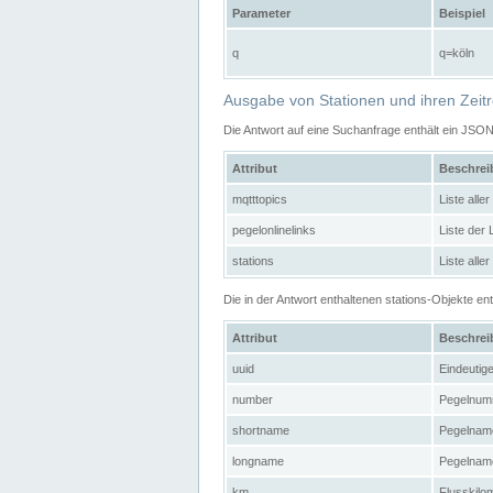
Parameter
Beispiel
q
q=köln
Ausgabe von Stationen und ihren Zeit
Die Antwort auf eine Suchanfrage enthält ein JSO
Attribut
Beschre
mqtttopics
Liste all
pegelonlinelinks
Liste der
stations
Liste alle
Die in der Antwort enthaltenen stations-Objekte 
Attribut
Beschre
uuid
Eindeutig
number
Pegelnum
shortname
Pegelname
longname
Pegelname
km
Flusskilo