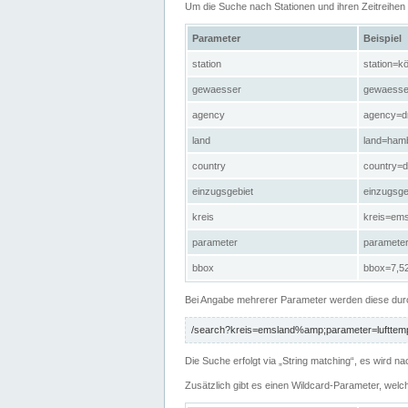
Um die Suche nach Stationen und ihren Zeitreihe
Parameter
Beispiel
station
station=kö
gewaesser
gewaesse
agency
agency=d
land
land=ham
country
country=d
einzugsgebiet
einzugsg
kreis
kreis=em
parameter
paramete
bbox
bbox=7,52
Bei Angabe mehrerer Parameter werden diese durc
/search?kreis=emsland%amp;parameter=lufttemp
Die Suche erfolgt via „String matching“, es wird
Zusätzlich gibt es einen Wildcard-Parameter, welc