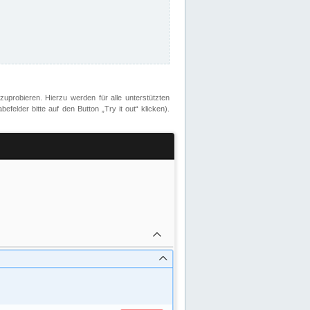
zuprobieren. Hierzu werden für alle unterstützten
lder bitte auf den Button „Try it out“ klicken).