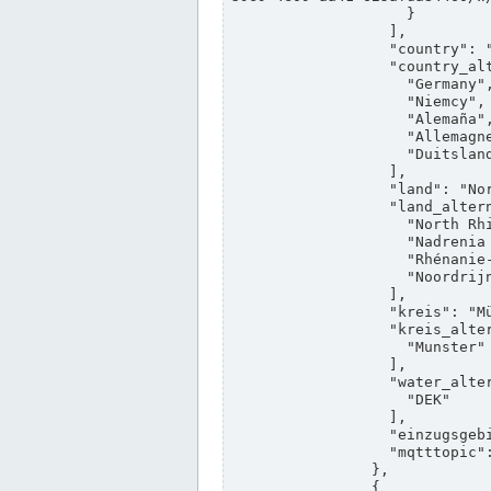
                    }

                  ],

                  "country": "Deutschland",

                  "country_alternatives": [

                    "Germany",

                    "Niemcy",

                    "Alemaña",

                    "Allemagne",

                    "Duitsland"

                  ],

                  "land": "Nordrhein-Westfalen",

                  "land_alternatives": [

                    "North Rhine-Westphalia",

                    "Nadrenia Północna-Westfalia",

                    "Rhénanie-du-Nord-Westphalie",

                    "Noordrijn-Westfalen"

                  ],

                  "kreis": "Münster",

                  "kreis_alternatives": [

                    "Munster"

                  ],

                  "water_alternatives": [

                    "DEK"

                  ],

                  "einzugsgebiet": "Ems",

                  "mqtttopic": "edis/pegelonline/+/+/+/+/ccd3e8f1-39e9-4e09-aa41-625afda84460/+"

                },

                {
