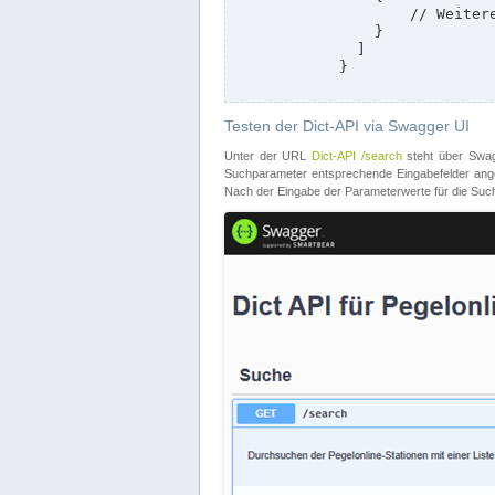
                    // Weitere Stationen

                }

              ]

            }

Testen der Dict-API via Swagger UI
Unter der URL
Dict-API /search
steht über Swagg
Suchparameter entsprechende Eingabefelder angeb
Nach der Eingabe der Parameterwerte für die Suche