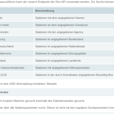
n auszuführen kann der /search Endpunkt der Dict-API verwendet werden. Zur Suche könne
Beschreibung
ln
Stationen mit dem angegebenen Namen
r=rhein
Stationen an dem angegebenen Gewässer
resden
Stationen mit der angegebenen Agency
burg
Stationen im angegebenen Bundesland
eutschland
Stationen im angegebenen Nationalstaat
ebiet=ems
Stationen im angegebenen Einzugsgebiet
sland
Stationen im angegebenen Landkreis
r=wassertemperatur
Stationen mit angegebenem Messparameter
,8,53
Stationen in der durch Koordinaten angegebenen Bounding Box
h eine UND-Verknüpfung kombiniert. Beispiel:
eratur
 nach exakten Matches gesucht innerhalb des Datenbestandes gesucht.
her über alle Stationsparameter sucht. Dieser ist nicht mit den regulären Suchparametern kom