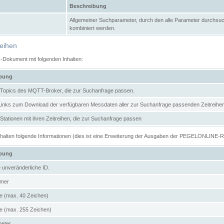
Beschreibung
Allgemeiner Suchparameter, durch den alle Parameter durchsuc
kombiniert werden.
reihen
N-Dokument mit folgenden Inhalten:
ibung
er Topics des MQTT-Broker, die zur Suchanfrage passen.
 Links zum Download der verfügbaren Messdaten aller zur Suchanfrage passenden Zeitrei
r Stationen mit ihren Zeitreihen, die zur Suchanfrage passen
enthalten folgende Informationen (dies ist eine Erweiterung der Ausgaben der PEGELONLINE-
ibung
e unveränderliche ID.
mer
 (max. 40 Zeichen)
 (max. 255 Zeichen)
meter