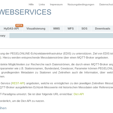
Hilfe
Links
Impressum
Nutzungsbedingungen
Datenschut
HyDAS-API
Visualisierung
WMS
WFS
SOS
Downloads
rary
tzung der PEGELONLINE-Echtzeitdateninfrastruktur (EDIS) zu unterstützen. Ziel von EDIS ist 
S
). Hierzu werden entsprechende Messdatenströme über einen MQTT-Broker angeboten.
änkte Möglichkeiten zur Recherche nach Datenströmen, die durch einen MQTT-Broker ange
chparameter wie z.B. Stationsnamen, Bundesland, Gewässer, Parameter können PEGELONL
n grundlegenden Metadaten zu Stationen und Zeitreihen auch die Information, über wel
nen.
Service (
REST-API
) angeboten, welche es ermöglichen zu den jeweiligen Zeitreihen Mess
QTT-Broker ausgelieferten Echtzeit-Messwerte mit historischen Messdaten oder Referenzwer
ST-Paradigma umsetzt. Sie ist über folgende URL erreichbar:
Dict-API
forderlich, um die Dict-API zu nutzen.
ihen